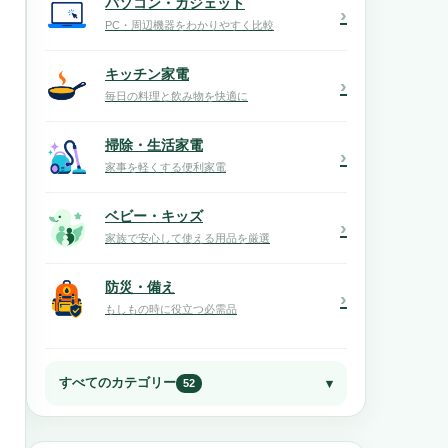
パソコン・ガジェット
›
PC・周辺機器をわかりやすく比較
キッチン家電
›
毎日の料理と飲み物を快適に
掃除・生活家電
›
家事を軽くする便利家電
ベビー・キッズ
›
家族で安心して使える用品を厳選
防災・備え
›
もしもの時に役立つ必需品
すべてのカテゴリー
52