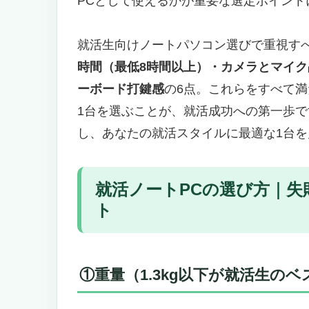
PCとして使えるかが重要な選定ポイント
【5位】就活生向け高スペックノートPC
Core i7/Ryzen 7搭載＋大容量
就活生向けノートパソコン選びで重視す
入社後の業務にも余裕で対応
時間（最低8時間以上）・カメラとマイク品質
こんな人におすすめ
ーボード打鍵感
の6点。これらをすべて満
【6位】HP 17インチ 就活＆大学
1台を選ぶことが、就活成功への第一歩
就活も大学レポート作成も1台でこ
し、あなたの就活スタイルに最適な1台
こんな人におすすめ
【7位】美しさとパフォーマンスを両立す
向け
就活ノートPCの選び方｜失
スタイリッシュなデザインで面接
ト
こんな人におすすめ
【8位】圧倒的性能で差をつけるノートPC
最新世代Core i7/Ryzen 7搭載
①重量（1.3kg以下が就活生のベ
こんな人におすすめ
就活ノートPC8選 比較早見表