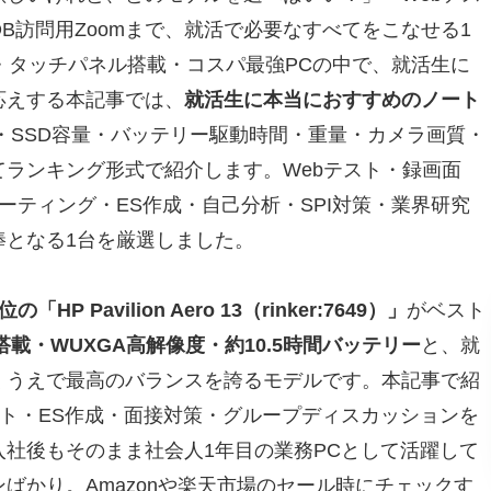
B訪問用Zoomまで、就活で必要なすべてをこなせる1
・タッチパネル搭載・コスパ最強PCの中で、就活生に
応えする本記事では、
就活生に本当におすすめのノート
B・SSD容量・バッテリー駆動時間・重量・カメラ画質・
ランキング形式で紹介します。Webテスト・録画面
ーティング・ES作成・自己分析・SPI対策・業界研究
棒となる1台を厳選しました。
「HP Pavilion Aero 13（rinker:7649）」
がベスト
n搭載・WUXGA高解像度・約10.5時間バッテリー
と、就
くうえで最高のバランスを誇るモデルです。本記事で紹
スト・ES作成・面接対策・グループディスカッションを
社後もそのまま社会人1年目の業務PCとして活躍して
ばかり。Amazonや楽天市場のセール時にチェックす