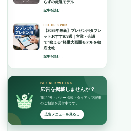
らずの厳選モデル
→
記事を読む
EDITOR’S PICK
【2026年最新】プレゼン用タブレ
ットおすすめ9選｜営業・会議
で“映える”軽量大画面モデルを徹
底比較
→
記事を読む
PARTNER WITH US
広告を掲載しませんか？
商品PR・バナー掲載・タイアップ記事
のご相談を受付中です。
→
広告メニューを見る