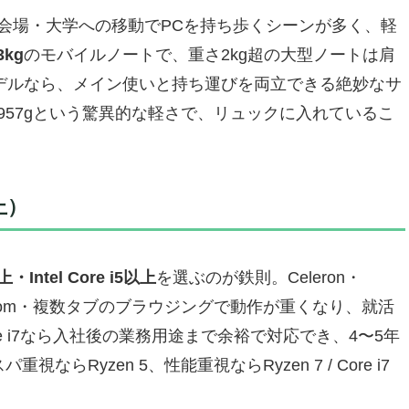
AQ）
会場・大学への移動でPCを持ち歩くシーンが多く、軽
？大学何年生から？
3kg
のモバイルノートで、重さ2kg超の大型ノートは肩
っちがおすすめ？
デルなら、メイン使いと持ち運びを両立できる絶妙なサ
クは？
o 13は957gという驚異的な軽さで、リュックに入れているこ
不利？
PCの選び方
以上）
上・Intel Core i5以上
を選ぶのが鉄則。Celeron・
・Zoom・複数タブのブラウジングで動作が重くなり、就活
第一歩を踏み出そう
re i7なら入社後の業務用途まで余裕で対応でき、4〜5年
Ryzen 5、性能重視ならRyzen 7 / Core i7