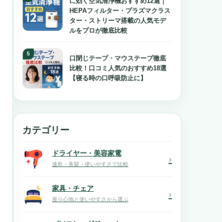
に効く空気清浄機おすすめ12選｜
HEPAフィルター・プラズマクラス
ター・ストリーマ搭載の人気モデ
ルをプロが徹底比較
口閉じテープ・マウステープ徹底
比較！口コミ人気のおすすめ18選
【寝る時の口呼吸防止に】
カテゴリー
ドライヤー・美容家電
›
速乾・美髪・使いやすさで比較
家具・チェア
›
座り心地と使いやすさから選ぶ