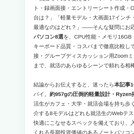
ト・録画面接・エントリーシート作成・O
台は？」「軽量モデル・大画面17インチ
最適なのはどれ？」――そんな疑問にお
パソコン8選
を、CPU性能・メモリ16G
キーボード品質・コスパまで徹底比較して
接・グループディスカッション用Zoomミ
まで、就活のあらゆるシーンで頼れる相
結論からお伝えすると、迷ったら
本記事1位の
バイ。
約957gの圧倒的軽量設計・Ryze
活生がカフェ・大学・就活会場を持ち歩
介する8モデルはどれも就活生のWebテ
快適にこなせるスペックを備えており、入
くれる長期投資価値のあるノートパソコン