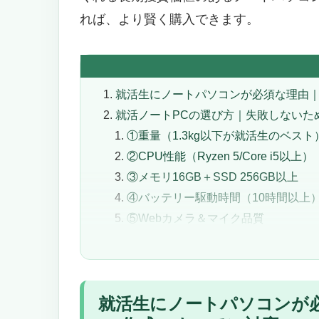
れば、より賢く購入できます。
就活生にノートパソコンが必須な理由｜
就活ノートPCの選び方｜失敗しないた
①重量（1.3kg以下が就活生のベスト
②CPU性能（Ryzen 5/Core i5以上）
③メモリ16GB＋SSD 256GB以上
④バッテリー駆動時間（10時間以上
⑤Webカメラ＆マイク品質
⑥画面サイズと解像度
⑦予算（5万円〜15万円）
【2026年最新】就活生におすすめのノ
就活生にノートパソコンが必
【1位】HP Pavilion Aero 13｜