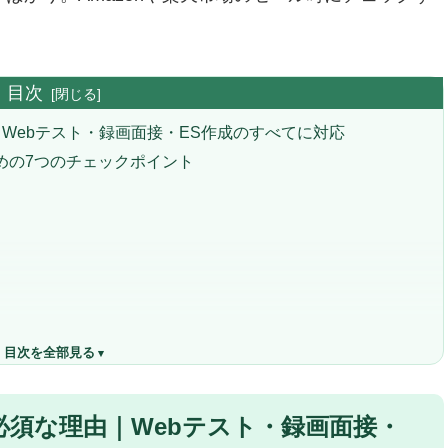
目次
Webテスト・録画面接・ES作成のすべてに対応
めの7つのチェックポイント
）
）
目次を全部見る
ートPC8選ランキング
須な理由｜Webテスト・録画面接・
約957gの圧倒的軽量×Ryzen搭載で就活生No.1の機動力