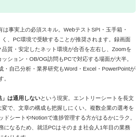
gの圧倒的軽量設計
で就活もマルチタスクも余裕
0.5時間バッテリーで作業がはかどる
有は事実上の必須スキル。WebテストSPI・玉手箱・
30｜コスパ最強の15.6インチ大画面で就活もSPI対策もはかどる
にくく、PC環境で受験することが推奨されます。録画面
モデル
品質・安定したネット環境が合否を左右し、Zoomを
いに最適
ッション・OB/OG訪問もPCで対応する場面が大半。
己分析・業界研究もWord・Excel・PowerPointが
ンチノートパソコン｜大画面で就活＆社会人1年目までフル活用
す。
メイン作業を快適化
使用可能
結」は通用しない
という現実。エントリーシートを長文
リーンノートパソコン｜直感操作で就活効率アップ
大変で、文章の構成も把握しにくい。複数企業の選考を
性を実現
ドシートやNotionで進捗管理する方がはるかにラク。
グも快適
務になるため、就活PCはそのまま社会人1年目の業務