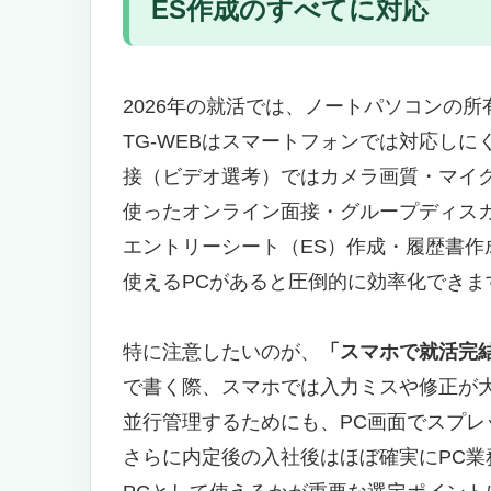
就活生の機動力を最大化する約957
ES作成のすべてに対応
Ryzen 5/7搭載＋メモリ16GB
WUXGA高解像度ディスプレイ＋1
こんな人におすすめ
2026年の就活では、ノートパソコンの所
【2位】Dell Inspiron 15 35
TG-WEBはスマートフォンでは対応し
就活生の予算に優しいコスパ最強
接（ビデオ選考）ではカメラ画質・マイク
15.6インチ大画面で自宅メイン使
使ったオンライン面接・グループディスカ
こんな人におすすめ
エントリーシート（ES）作成・履歴書作成・自
【3位】HP プレミアム 17.3イ
使えるPCがあると圧倒的に効率化できま
17.3インチの圧倒的大画面で自宅
就活＋入社後の業務PCとして長期
特に注意したいのが、
「スマホで就活完
こんな人におすすめ
【4位】HP 17インチ タッチスク
で書く際、スマホでは入力ミスや修正が
タッチスクリーンで直感的な操作
並行管理するためにも、PC画面でスプレッ
17インチの広い画面でブラウジン
さらに内定後の入社後はほぼ確実にPC業
こんな人におすすめ