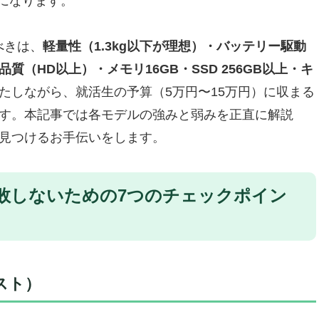
になります。
（rinker:7652）｜圧倒的処理能力で次世代就活に対応
メモリで余裕の処理能力
べきは、
軽量性（1.3kg以下が理想）・バッテリー駆動
（HD以上）・メモリ16GB・SSD 256GB以上・キ
たしながら、就活生の予算（5万円〜15万円）に収まる
生活向けノートPC｜オールラウンダーで安心の1台
です。本記事では各モデルの強みと弱みを正直に解説
なせるオールラウンダー
を見つけるお手伝いをします。
るノートPC（rinker:7655）｜デザイン重視の就活生
敗しないための7つのチェックポイン
会場でも好印象
（rinker:7654）｜高性能ハイエンドモデル
の本気のハイエンド機
スト）