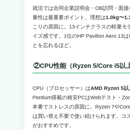
就活ノートPCに関するよくある質問（F
就活では合同企業説明会・OB訪問・面接
Q1. 就活ノートPCはいつ買うべき
量性は最重要ポイント。理想は
1.0kg〜1.
Q2. MacとWindows、就活生はど
こりの原因に。13インチクラスの軽量モ
Q3. 就活PC選びで一番大事なスペッ
Q4. 中古PCで就活してもいい？
イズ感です。1位のHP Pavilion Aer
Q5. Zoom面接でカメラ画質が悪いと
とを忘れるほど。
Q6. 就活PCはどこで買うのが安い？
志望業界別｜あなたに最適な就活ノート
②CPU性能（Ryzen 5/Core i5
総合商社・金融・コンサル志望の方
メーカー・公務員・教員志望の方
IT・エンジニア志望の方
CPU（プロセッサー）は
AMD Ryzen 5以
デザイン・クリエイター志望の方
Pentium搭載の格安PCはWebテスト
まとめ：就活ノートPCで内定獲得への
本番でストレスの原因に。Ryzen 7やCo
は買い替え不要で使い続けられます。コスパ重視なら
がおすすめです。