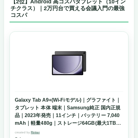
【2位】Android 高コスパタブレット（10イン
チクラス）｜2万円台で買える会議入門の最強
コスパ
Galaxy Tab A9+(Wi-Fiモデル)｜グラファイト｜
タブレット 本体 端末｜Samsung純正 国内正規
品｜2023年発売｜11インチ｜バッテリー 7,040
mAh｜軽量480g｜ストレージ64GB(最大1TB拡
張)｜Android｜液晶ディスプレイ｜SM-
created by
Rinker