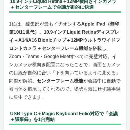
10.9インチLiquid Retina＋12MP横向きインカメラ
＋センターフレームで会議が劇的に快適
1位は、編集部が最もイチオシする
Apple iPad（無印
第10/11世代）
。
10.9インチLiquid Retinaディスプレ
イ＋A14/A16 Bionicチップ＋12MPウルトラワイドフ
ロントカメラ＋センターフレーム機能
を搭載し、
Zoom・Teams・Google Meetすべてに完璧対応。イ
ンカメラが横向き配置になったことで、画面とカメラ
の目線が自然に合い「下を向いているように見える」
問題が解消。
センターフレーム機能
が会議中に自動で
被写体を追尾してくれるので、姿勢を気にせず議事録
に集中できます。
USB Type-C＋Magic Keyboard Folio対応で「会議
＋議事録」を1台完結