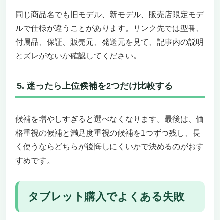
レット」の選び方
同じ商品名でも旧モデル、新モデル、販売店限定モデ
迷ったらコレ・テレワーカーの王道
予算3万円以内で済ませたい・サブ機にしたい
ルで仕様が違うことがあります。リンク先では型番、
クリエイティブ作業も1台でこなしたい
付属品、保証、販売元、発送元を見て、記事内の説明
Windows派・Excel・Word・Teamsをフル機能
とズレがないか確認してください。
で使いたい
国内メーカーサポート＆店頭購入派
5. 迷ったら上位候補を2つだけ比較する
まとめ｜オンライン会議用タブレットで「テレワ
ーク・在宅ワークの生産性」を劇的アップ
候補を増やしすぎると選べなくなります。最後は、価
格重視の候補と満足度重視の候補を1つずつ残し、長
く使うならどちらが後悔しにくいかで決めるのがおす
すめです。
タブレット購入でよくある失敗