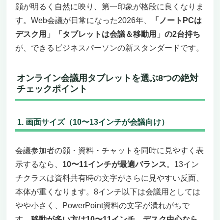
顔が明るく自然に映り、第一印象が格段に良くなりま
す。Web会議が日常になった2026年、
「ノートPCは
デスク用」「タブレットは会議＆移動用」の2台持ち
が、できるビジネスパーソンの新スタンダードです。
オンライン会議用タブレットを選ぶ8つの絶対
チェックポイント
1. 画面サイズ（10〜13インチが会議向け）
会議参加者の顔・資料・チャットを同時に見やすく表
示するなら、
10〜11インチが最適バランス
。13イン
チクラスは資料共有時の文字がさらに見やすい反面、
本体が重くなります。8インチ以下は会議用としては
やや小さく、PowerPoint資料の文字が潰れがちで
す。
移動が多い方は10〜11インチ、デスク中心なら