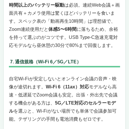
時間以上のバッテリー駆動
は必須。連続Web会議＋画
面共有＋カメラ使用は驚くほどバッテリーを食いま
す。スペック表の「動画再生10時間」は理想値で、
Zoom連続使用だと
体感5〜6時間
に落ちるため、余裕
を持って選ぶのがコツです。USB Type-C急速充電対
応モデルなら昼休憩の30分で80%まで回復します。
7. 通信規格（Wi-Fi 6／5G／LTE）
自宅Wi-Fiが安定しないとオンライン会議の音声・映
像が途切れます。
Wi-Fi 6（11ax）対応
モデルなら高
速・低遅延でZoom会議も安定。出張・外出先で会議
する機会がある方は、
5G／LTE対応のセルラーモデ
ル
を選ぶと、Wi-Fiがない場所でも単体で会議参加可
能。テザリングの手間も電池消費もゼロです。