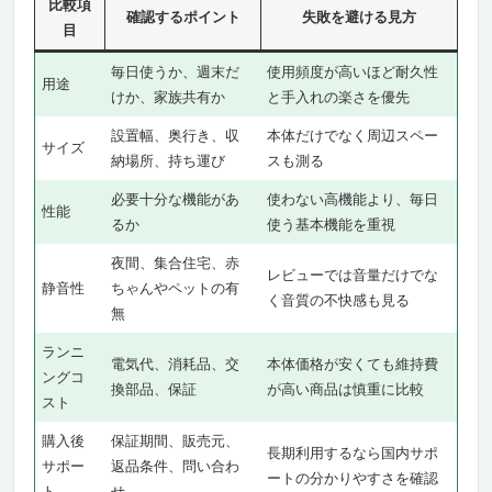
比較項
確認するポイント
失敗を避ける見方
日本語マニュアル＋国内サポートで初めてで
目
も安心
毎日使うか、週末だ
使用頻度が高いほど耐久性
シニア・初心者・親へのプレゼントにも◎
用途
けか、家族共有か
と手入れの楽さを優先
【6位】Lenovo Tab P11 / Tab M10｜Androidタ
ブレットの定番ロングセラー
設置幅、奥行き、収
本体だけでなく周辺スペー
サイズ
納場所、持ち運び
スも測る
11インチ大画面＋クアッドスピーカーで臨場
感ある会議体験
必要十分な機能があ
使わない高機能より、毎日
性能
マルチユーザー対応で家族共用にも便利
るか
使う基本機能を重視
【7位】Xiaomi Pad / OPPO Pad｜中華系ハイ
夜間、集合住宅、赤
コスパタブレットの新定番
レビューでは音量だけでな
静音性
ちゃんやペットの有
フラッグシップ級スペックを半額で手に入る
く音質の不快感も見る
無
破格コスパ
ランニ
専用キーボード＋スタイラスペンも充実
電気代、消耗品、交
本体価格が安くても維持費
ングコ
【8位】Amazon Fire HD 10 / Fire Max 11｜1
換部品、保証
が高い商品は慎重に比較
スト
万円台で買える最安エントリー会議タブレット
1万円台前半でZoomも使える割り切りエント
購入後
保証期間、販売元、
長期利用するなら国内サポ
リーモデル
サポー
返品条件、問い合わ
ートの分かりやすさを確認
ト
せ