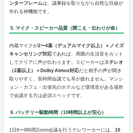
ンターフレーム
は、議事録を取りながら自然な目線が
作れる神機能です。
5. マイク・スピーカー品質（聞こえ・伝わりが命）
内蔵マイクが
2〜4基（デュアルマイク以上）＋ノイズ
キャンセリング対応
であれば、周囲の生活音をカット
してクリアに声が伝わります。スピーカーは
ステレオ
（2基以上）＋Dolby Atmos対応
だと相手の声が聞き
取りやすく、長時間会議でも耳が疲れません。マンシ
ョン・カフェ・出張先のホテルなど環境音がある場所
で会議する方は必須スペックです。
6. バッテリー駆動時間（10時間以上が安心）
1日6〜8時間Zoom会議を行うテレワーカーには、
10