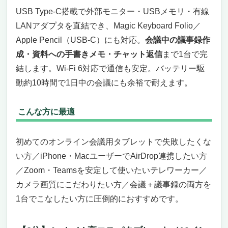
USB Type-C搭載で外部モニター・USBメモリ・有線
LANアダプタを直結でき、Magic Keyboard Folio／
Apple Pencil（USB-C）にも対応。
会議中の議事録作
成・資料への手書きメモ・チャット返信
まで1台で完
結します。Wi-Fi 6対応で通信も安定。バッテリー駆
動約10時間で1日中の会議にも余裕で耐えます。
こんな方に最適
初めてのオンライン会議用タブレットで失敗したくな
い方／iPhone・MacユーザーでAirDrop連携したい方
／Zoom・Teamsを安定して使いたいテレワーカー／
カメラ画質にこだわりたい方／会議＋議事録の両方を
1台でこなしたい方に圧倒的におすすめです。