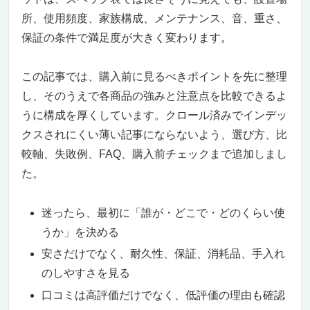
6. バッテリー駆動時間（10時間以上が安
所、使用頻度、家族構成、メンテナンス、音、重さ、
心）
保証の条件で満足度が大きく変わります。
7. 通信規格（Wi-Fi 6／5G／LTE）
8. キーボード・スタイラスペン対応
この記事では、購入前に見るべきポイントを先に整理
【2026年最新】オンライン会議用タブレットおす
し、そのうえで各商品の強みと注意点を比較できるよ
すめ9選ランキング
うに構成を厚くしています。クロール済みでインデッ
【1位】Apple iPad（無印 第10世代／第11世
代）｜オンライン会議の決定版・迷ったらコレ
クスされにくい薄い記事にならないよう、選び方、比
10.9インチLiquid Retina＋12MP横向きイン
較軸、失敗例、FAQ、購入前チェックまで追加しまし
カメラ＋センターフレームで会議が劇的に快
た。
適
USB Type-C＋Magic Keyboard Folio対応で
迷ったら、最初に「誰が・どこで・どのくらい使
「会議＋議事録」を1台完結
うか」を決める
こんな方に最適
安さだけでなく、耐久性、保証、消耗品、手入れ
【2位】Android 高コスパタブレット（10イン
チクラス）｜2万円台で買える会議入門の最強
のしやすさを見る
コスパ
口コミは高評価だけでなく、低評価の理由も確認
2〜3万円台で買えるのにZoom・Teamsがサ