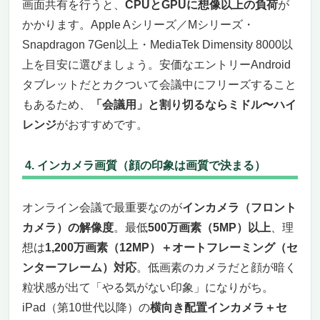
画面共有を行うと、
CPUとGPUに想像以上の負荷
が
かかります。Apple Aシリーズ／Mシリーズ・
Snapdragon 7Gen以上・MediaTek Dimensity 8000以
上を目安に選びましょう。安価なエントリーAndroid
タブレットだとカクついて会議中にフリーズすること
もあるため、
「会議用」と割り切るならミドル〜ハイ
レンジ
がおすすめです。
4. インカメラ画質（顔の印象は画質で決まる）
オンライン会議で最重要なのが
インカメラ（フロント
カメラ）の解像度
。最低
500万画素（5MP）以上
、理
想は
1,200万画素（12MP）＋オートフレーミング（セ
ンターフレーム）対応
。低画素のカメラだと顔が暗く
粒状感が出て「やる気がない印象」になりがち。
iPad（第10世代以降）の
横向き配置インカメラ＋セ