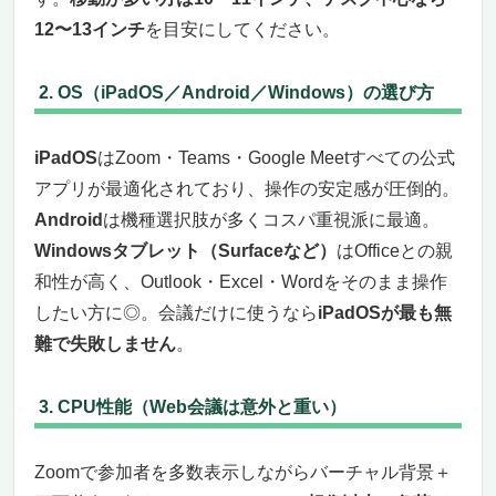
12〜13インチ
を目安にしてください。
2. OS（iPadOS／Android／Windows）の選び方
iPadOS
はZoom・Teams・Google Meetすべての公式
アプリが最適化されており、操作の安定感が圧倒的。
Android
は機種選択肢が多くコスパ重視派に最適。
Windowsタブレット（Surfaceなど）
はOfficeとの親
和性が高く、Outlook・Excel・Wordをそのまま操作
したい方に◎。会議だけに使うなら
iPadOSが最も無
難で失敗しません
。
3. CPU性能（Web会議は意外と重い）
Zoomで参加者を多数表示しながらバーチャル背景＋