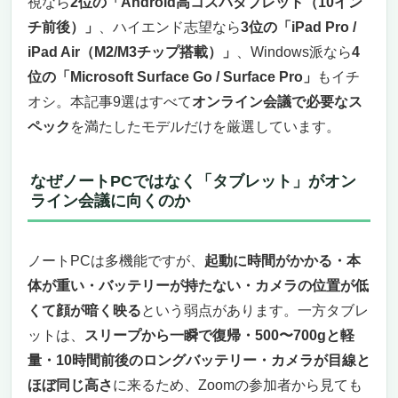
視なら
2位の「Android高コスパタブレット（10イン
チ前後）」
、ハイエンド志望なら
3位の「iPad Pro /
iPad Air（M2/M3チップ搭載）」
、Windows派なら
4
位の「Microsoft Surface Go / Surface Pro」
もイチ
オシ。本記事9選はすべて
オンライン会議で必要なス
ペック
を満たしたモデルだけを厳選しています。
なぜノートPCではなく「タブレット」がオン
ライン会議に向くのか
ノートPCは多機能ですが、
起動に時間がかかる・本
体が重い・バッテリーが持たない・カメラの位置が低
くて顔が暗く映る
という弱点があります。一方タブレ
ットは、
スリープから一瞬で復帰・500〜700gと軽
量・10時間前後のロングバッテリー・カメラが目線と
ほぼ同じ高さ
に来るため、Zoomの参加者から見ても