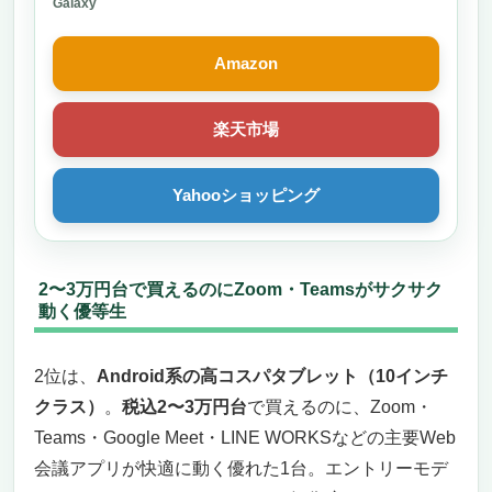
X210NZAAXJP
Galaxy
Amazon
楽天市場
Yahooショッピング
2〜3万円台で買えるのにZoom・Teamsがサクサク
動く優等生
2位は、
Android系の高コスパタブレット（10インチ
クラス）
。
税込2〜3万円台
で買えるのに、Zoom・
Teams・Google Meet・LINE WORKSなどの主要Web
会議アプリが快適に動く優れた1台。エントリーモデ