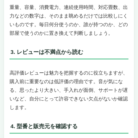
ットアウト
重量、容量、消費電力、連続使用時間、対応畳数、出
⑤Apple Pencil／純正スタイラスで会議中に手
力などの数字は、そのまま眺めるだけでは比較しにく
書きメモ
オンライン会議用タブレットに関するよくある質
いものです。毎日何分使うのか、誰が持つのか、どの
問（FAQ）
部屋で使うのかに置き換えて判断しましょう。
Q1. オンライン会議はタブレットとノート
PC、結局どっちが正解？
3. レビューは不満点から読む
Q2. Zoomを使うのにメモリ（RAM）は何GB必
要？
Q3. Wi-Fiが弱い自宅でも会議できる？
高評価レビューは魅力を把握するのに役立ちますが、
Q4. iPadとAndroidタブレット、Zoomで違いは
購入前に重要なのは低評価の理由です。音が気にな
ある？
る、思ったより大きい、手入れが面倒、サポートが遅
Q5. タブレットだけで議事録は取れる？
いなど、自分にとって許容できない欠点がないか確認
Q6. オンライン会議でセキュリティが心配なん
します。
だけど対策は？
Q7. 中古のiPad・タブレットでオンライン会議
に使える？
4. 型番と販売元を確認する
用途別｜あなたに最適な「オンライン会議用タブ