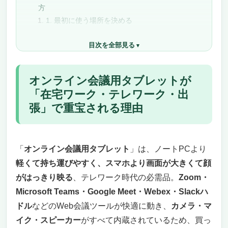
方
1. 最初に使う場所を決める
2. スペックの数字を生活に置き換える
目次を全部見る
3. レビューは不満点から読む
4. 型番と販売元を確認する
5. 迷ったら上位候補を2つだけ比較する
オンライン会議用タブレットが
タブレット購入でよくある失敗
「在宅ワーク・テレワーク・出
価格だけで選んで使い勝手を見落とす
張」で重宝される理由
サイズ確認を本体寸法だけで済ませる
消耗品やメンテナンスを確認しない
口コミの評価点だけで判断する
タブレットを買う前の最終チェックリスト
「
オンライン会議用タブレット
」は、ノートPCより
オンライン会議用タブレット 9に関するよくある
軽くて持ち運びやすく、スマホより画面が大きくて顔
質問
がはっきり映る
、テレワーク時代の必需品。
Zoom・
オンライン会議用タブレット 9は高い商品を選
Microsoft Teams・Google Meet・Webex・Slackハ
んだ方がいいですか？
ドル
などのWeb会議ツールが快適に動き、
カメラ・マ
型落ちモデルは避けるべきですか？
イク・スピーカー
がすべて内蔵されているため、買っ
口コミはどこまで信用できますか？