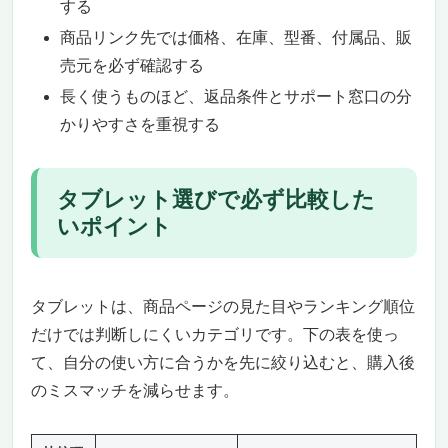
する
クサク動く優等生
商品リンク先では価格、在庫、型番、付属品、販
サブ機・家族共用・子どものオンライン授業
売元を必ず確認する
にも◎
長く使うものほど、返品条件とサポート窓口の分
【3位】Apple iPad Pro / iPad Air（M2/M3チッ
プ搭載）｜会議＋クリエイティブ作業も1台で
かりやすさを重視する
完結のハイエンド
MacBook並みのM2/M3チップで会議も4K動
タブレット選びで必ず比較した
画編集もハイエンド体験
Magic Keyboard＋Apple Pencil Pro対応で
いポイント
「ノートPC代替」レベルに進化
【4位】Microsoft Surface Go / Surface Pro｜
Windows派・Office派の会議用タブレット
タブレットは、商品ページの見た目やランキング順位
Windows OS搭載でExcel・Word・
だけでは判断しにくいカテゴリです。下の表を使っ
PowerPointがフル機能で動く
て、自分の使い方に合うかを先に絞り込むと、購入後
会社支給PCと同じWindows環境で運用でき
のミスマッチを減らせます。
る安心感
【5位】NEC LAVIE Tab / 富士通 ARROWS Tab
｜国内メーカーの安心サポート