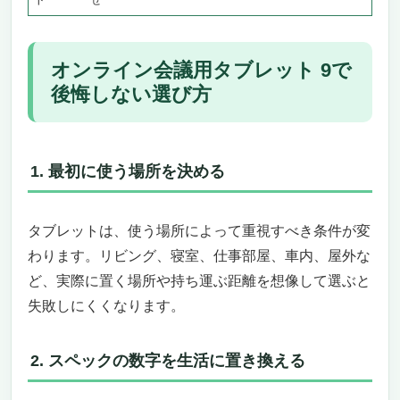
「とにかく最安でZoomができれば良い」方
の正解
【9位】格安2-in-1 タブレット（中華系新興ブ
オンライン会議用タブレット 9で
ランド）｜キーボード付きで1万円台後半
キーボード＋スタイラスペン込みで2万円以
後悔しない選び方
下の異次元コスパ
割り切って使うサブ機・ゲスト用機材として
のコスパ最強
1. 最初に使う場所を決める
オンライン会議用タブレット 9選 比較早見表
オンライン会議用タブレットを最大限活かす5つ
の実践テクニック
タブレットは、使う場所によって重視すべき条件が変
①タブレットスタンド／アームで「目線高さ」
わります。リビング、寝室、仕事部屋、車内、屋外な
をPC並みに合わせる
ど、実際に置く場所や持ち運ぶ距離を想像して選ぶと
②外付けピンマイク／Bluetoothイヤホンで音
失敗しにくくなります。
声品質を底上げ
③リングライト／デスクライトで顔を明るく見
せる
2. スペックの数字を生活に置き換える
④バーチャル背景／背景ぼかしで生活感をシャ