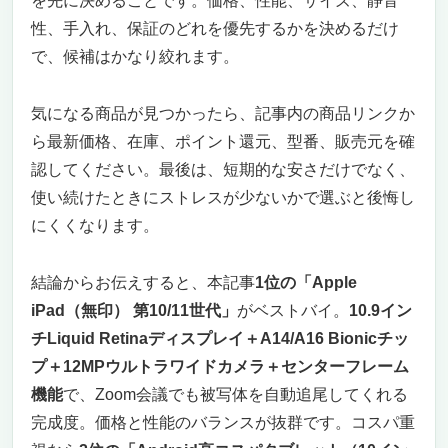
を先に決めることです。価格、性能、サイズ、静音
性、手入れ、保証のどれを優先するかを決めるだけ
で、候補はかなり絞れます。
気になる商品が見つかったら、記事内の商品リンクか
ら最新価格、在庫、ポイント還元、型番、販売元を確
認してください。最後は、短期的な安さだけでなく、
使い続けたときにストレスが少ないかで選ぶと後悔し
にくくなります。
結論からお伝えすると、本記事
1位の「Apple
iPad（無印） 第10/11世代」
がベストバイ。
10.9イン
チLiquid Retinaディスプレイ＋A14/A16 Bionicチッ
プ＋12MPウルトラワイドカメラ＋センターフレーム
機能
で、Zoom会議でも被写体を自動追尾してくれる
完成度。価格と性能のバランスが抜群です。コスパ重