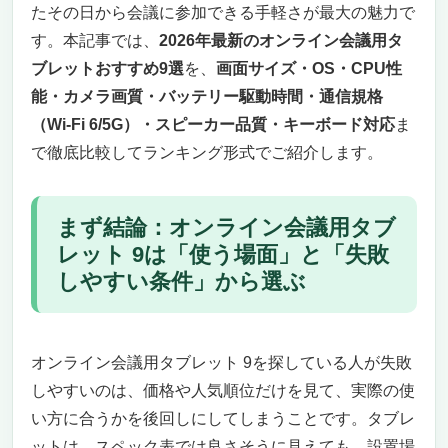
たその日から会議に参加できる手軽さが最大の魅力で
プレゼント用に選ぶ場合の注意点は？
す。本記事では、
2026年最新のオンライン会議用タ
ネット購入で失敗しないコツは？
タブレットはどのタイミングで買い替えるべき
ブレットおすすめ9選
を、
画面サイズ・OS・CPU性
ですか？
能・カメラ画質・バッテリー駆動時間・通信規格
オンライン会議用タブレット 9は比較軸を決めれ
（Wi-Fi 6/5G）・スピーカー品質・キーボード対応
ま
ば選びやすい
で徹底比較してランキング形式でご紹介します。
なぜノートPCではなく「タブレット」がオン
ライン会議に向くのか
オンライン会議用タブレットを選ぶ8つの絶対
まず結論：オンライン会議用タブ
チェックポイント
レット 9は「使う場面」と「失敗
1. 画面サイズ（10〜13インチが会議向け）
しやすい条件」から選ぶ
2. OS（iPadOS／Android／Windows）の選
び方
3. CPU性能（Web会議は意外と重い）
オンライン会議用タブレット 9を探している人が失敗
4. インカメラ画質（顔の印象は画質で決ま
しやすいのは、価格や人気順位だけを見て、実際の使
る）
5. マイク・スピーカー品質（聞こえ・伝わり
い方に合うかを後回しにしてしまうことです。タブレ
が命）
ットは、スペック表では良さそうに見えても、設置場