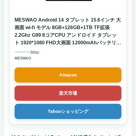
MESWAO Android 14 タブレット 15.6インチ 大
画面 wi-fi モデル 8GB+128GB+1TB TF拡張
2.2Ghz G99 8コアCPU アンドロイド タブレッ
ト 1920*1080 FHD大画面 12000mAhバッテリー
5MP/32MPカメラ Type-C充電+WiFi-
created by
Rinker
5+BT5.0+GMS認証+ GPS+オンライン授業 動画
MESWAO
視聴最適(グレー)
Amazon
楽天市場
Yahooショッピング