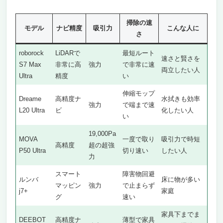
1位 roborock S7 Max Ultra｜LiDARの精密マッ
ピングで最短ルートを描く速さの王者
掃除の速
モデル
ナビ精度
吸引力
こんな人に
2位 Dreame L20 Ultra｜伸縮モップで端まで効
さ
率的、自動洗浄乾燥で手間ゼロ
roborock
LiDARで
最短ルート
3位 MOVA P50 Ultra｜19,000Pa超の超強力吸
速さと賢さを
S7 Max
非常に高
強力
で非常に速
引で一度で取り切る時短モデル
両立したい人
Ultra
精度
い
4位 アイロボット ルンバ j7+｜障害物回避AIで
伸縮モップ
止まらず効率清掃
Dreame
高精度ナ
水拭きも効率
強力
で端まで速
5位 ECOVACS DEEBOT T50 OMNI｜薄型ボデ
L20 Ultra
ビ
化したい人
い
ィで家具下も一度に効率清掃
6位 ECOVACS DEEBOT N30 Pro OMNI｜全自
19,000Pa
MOVA
一度で取り
吸引力で時短
動OMNIと強力吸引でコスパ良く効率清掃
高精度
超の超強
P50 Ultra
切り速い
したい人
力
7位 Narwal Freo X Ultra｜賢いルート設計とモ
ップ自動洗浄乾燥で全自動
スマート
障害物回避
ルンバ
床に物が多い
8位 TP-Link Tapo RV20 Max Plus｜LiDARナビ
マッピン
強力
で止まらず
j7+
家庭
と薄型ボディでコスパ良く効率清掃
グ
速い
9位 Anker Eufy Clean X8 Pro｜ツインターボ吸
家具下までま
引とマッピングで効率清掃
DEEBOT
高精度ナ
薄型で家具