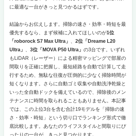
に最適な一台がきっと見つかるはずです。
結論からお伝えします。掃除の速さ・効率・時短を最
優先するなら、まず候補に入れてほしいのが
1位
「roborock S7 Max Ultra」
、
2位「Dreame L20
Ultra」
、
3位「MOVA P50 Ultra」
の3台です。いずれ
もLiDAR（レーザー）による精密マッピングで部屋の
間取りを正確に把握し、最短経路を自動で計算して走
行するため、無駄な往復が圧倒的に少なく掃除時間が
短くなります。さらに自動ゴミ収集や自動洗浄乾燥と
いった全自動ドックを備えているので、掃除後のメン
テナンスに時間を取られることもありません。本記事
では、この上位3台を含む合計19モデルを「掃除の速
さ・効率・時短」という切り口でランキング形式で徹
底比較します。あなたのライフスタイルと間取りにぴ
ったりの一台が、きっと見つかります。