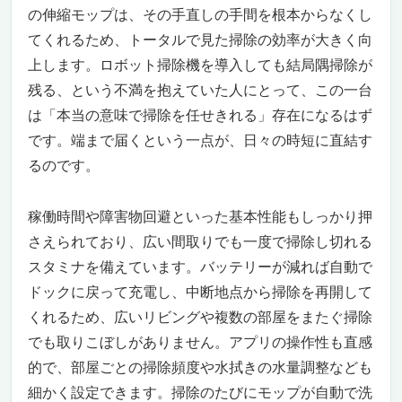
の伸縮モップは、その手直しの手間を根本からなくし
てくれるため、トータルで見た掃除の効率が大きく向
上します。ロボット掃除機を導入しても結局隅掃除が
残る、という不満を抱えていた人にとって、この一台
は「本当の意味で掃除を任せきれる」存在になるはず
です。端まで届くという一点が、日々の時短に直結す
るのです。
稼働時間や障害物回避といった基本性能もしっかり押
さえられており、広い間取りでも一度で掃除し切れる
スタミナを備えています。バッテリーが減れば自動で
ドックに戻って充電し、中断地点から掃除を再開して
くれるため、広いリビングや複数の部屋をまたぐ掃除
でも取りこぼしがありません。アプリの操作性も直感
的で、部屋ごとの掃除頻度や水拭きの水量調整なども
細かく設定できます。掃除のたびにモップが自動で洗