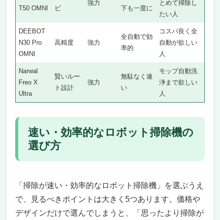
強力
とめて掃除し
T50 OMNI
ビ
下も一度に
10位 Anker Eufy Omni C20｜高性能モップと自
たい人
動メンテで効率清掃
DEEBOT
コスパ良く全
11位 ECOVACS DEEBOT N20 PRO PLUS｜強
全自動で効
N30 Pro
高精度
強力
自動が欲しい
力吸引と自動ゴミ収集でコスパ良く効率清掃
率的
OMNI
人
12位 ルンバ 105 Combo + AutoEmpty｜吸引＋
水拭き2in1と自動ゴミ収集
Narwal
モップ自動洗
賢いルー
無駄なく速
13位 ルンバ Plus 405 Combo｜吸引＋水拭きと
Freo X
強力
浄まで欲しい
ト設計
い
Ultra
人
自動洗浄・自動ゴミ収集
14位 ルンバ205 DustCompactor Combo｜ゴミ
圧縮機能で効率的な2in1
速い・効率的なロボット掃除機の
15位 EUREKA E20PLUS｜自動ゴミ収集とコス
選び方
パ良い吸引で効率清掃
16位 Anker Eufy 3-in-1 E20｜多用途に使える
3in1モデル
17位 SwitchBot K10+ Pro｜超小型・静音で狭
「掃除が速い・効率的なロボット掃除機」を選ぶうえ
所を効率清掃
で、見るべきポイントは大きく5つあります。価格や
18位 SwitchBot K10+｜超小型・超軽量・静音
デザインだけで選んでしまうと、「思ったより掃除が
で手軽に効率清掃