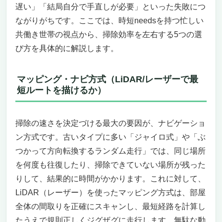
遅い」「結局自分で手直しが必要」といった失敗につ
19位 ECOVACS DEEBOT mini｜超小型・薄
ながりがちです。ここでは、時短needsを持つ忙しい
型・静音で省スペースに効率清掃
共働き世帯の視点から、掃除効率を左右する5つの選
効率よく掃除させるコツ・基礎知識
よくある質問（FAQ）
び方を具体的に解説します。
Q. 掃除が速いロボット掃除機を選ぶなら、何
を一番重視すべきですか？
マッピング・ナビ方式（LiDAR/レーザーで最
Q. 広い家でも効率よく掃除してもらえます
短ルートを描けるか）
か？
Q. 自動ゴミ収集や自動洗浄は本当に必要です
か？
掃除の速さを決定づける最大の要因が、ナビゲーショ
Q. ペットがいる家庭にはどのタイプが向いて
ン方式です。古いタイプに多い「ジャイロ式」や「ぶ
いますか？
つかって方向転換するランダム走行」では、同じ場所
Q. ワンルームや狭い部屋にはどのモデルが良
を何度も往復したり、掃除できていない場所が残った
いですか？
りして、結果的に時間がかかります。これに対して、
まとめ
LiDAR（レーザー）を使ったマッピング方式は、部屋
全体の間取りを正確にスキャンし、最短経路を計算し
たうえで規則正しくジグザグに走行します。無駄な動