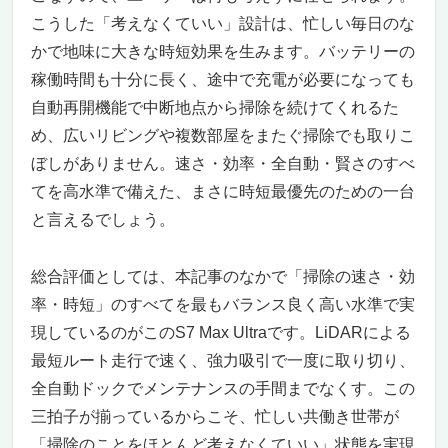
こうした「考えなくていい」設計は、忙しい毎日のな
かで地味に大きな時短効果を生みます。バッテリーの
稼働時間も十分に長く、途中で充電が必要になっても
自動再開機能で中断地点から掃除を続けてくれるた
め、広いリビングや複数部屋をまたぐ掃除でも取りこ
ぼしがありません。速さ・効率・全自動・賢さのすべ
てを高水準で備えた、まさに時短最優先のための一台
と言えるでしょう。
総合評価としては、本記事のなかで「掃除の速さ・効
率・時短」のすべてを最もバランス良く高い水準で実
現しているのがこのS7 Max Ultraです。LiDARによる
最短ルート走行で速く、強力吸引で一度に取り切り、
全自動ドックでメンテナンスの手間までなくす。この
三拍子が揃っているからこそ、忙しい共働き世帯が
「掃除のことをほとんど考えなくていい」状態を実現