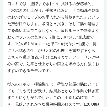
口コミでは「壁際まできれいに拭けるのが感動的」
「水拭きの仕上がりが手拭きに近い」「自動洗浄乾燥
のおかげでモップのお手入れから解放された」といっ
た声が目立ちます。吸引と水拭き、そして隅の処理ま
でを高い水準でこなしながら、最短ルートで効率よく
動くバランスの良さが、2位にふさわしい完成度で
す。1位のS7 Max Ultraと甲乙つけがたい性能で、特
に「水拭きの仕上がりと端の処理」を重視するなら、
こちらを選ぶ価値が十分にあります。フローリング中
心の家で、効率と仕上がりの両立を求める方に強くお
すすめできるモデルです。
従来のロボット掃除機では、壁際や部屋の隅にどうし
てもゴミや汚れが残り、結局あとから手作業で拭き直
すことになりがちでした。この「手直しの時間」こ
そ、見落とされがちな掃除時間のロスです。L20 Ultra