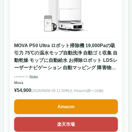
MOVA P50 Ultra ロボット掃除機 19,000Paの吸
引力 75℃の温水モップ自動洗浄 自動ゴミ収集 自
動乾燥 モップに自動給水 お掃除ロボット LDSレ
ーザーナビゲーション 自動マッピング 障害物回
避 落下防止 ハイエンド型 高速充電 アプリ対応
created by
Rinker
メーカー三年保証
Mova
¥54,900
(2026/08/06 05:11:50時点 Amazon調べ-
詳細)
Amazon
楽天市場