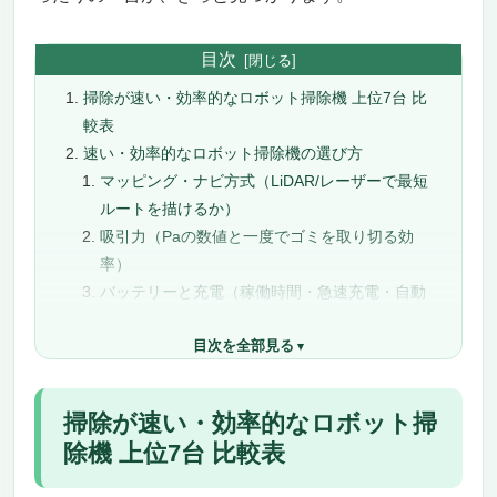
目次
掃除が速い・効率的なロボット掃除機 上位7台 比
較表
速い・効率的なロボット掃除機の選び方
マッピング・ナビ方式（LiDAR/レーザーで最短
ルートを描けるか）
吸引力（Paの数値と一度でゴミを取り切る効
率）
バッテリーと充電（稼働時間・急速充電・自動
再開）
目次を全部見る
間取り対応・部屋指定（広い家でも効率よく回
れるか）
障害物回避と段差乗り越え（止まらず走り続け
掃除が速い・効率的なロボット掃
る効率）
除機 上位7台 比較表
掃除が速い・効率的なロボット掃除機おすすめ19
選【2026年最新ランキング】