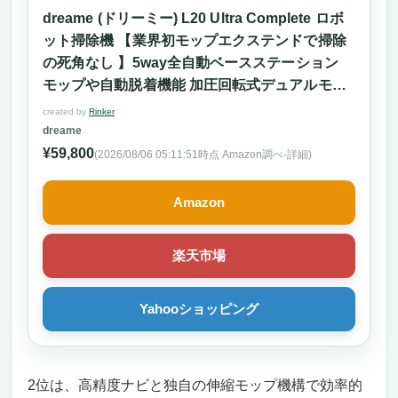
dreame (ドリーミー) L20 Ultra Complete ロボ
ット掃除機 【業界初モップエクステンドで掃除
の死角なし 】5way全自動ベースステーション
モップや自動脱着機能 加圧回転式デュアルモッ
プ 7000Pa強力吸引 AI 3D LEDイメージング障
created by
Rinker
害物回避システム 双方向通話見守りカメラ 銀イ
dreame
オン除菌 汚れ検出技術搭載 3Dマップ 一年間交
¥59,800
(2026/08/06 05:11:51時点 Amazon調べ-
詳細)
換安心アクセサリーキット
Amazon
楽天市場
Yahooショッピング
2位は、高精度ナビと独自の伸縮モップ機構で効率的