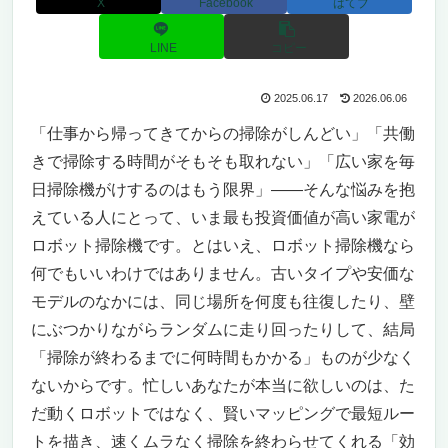
X
Facebook
はてブ
LINE
コピー
2025.06.17
2026.06.06
「仕事から帰ってきてからの掃除がしんどい」「共働
きで掃除する時間がそもそも取れない」「広い家を毎
日掃除機がけするのはもう限界」——そんな悩みを抱
えている人にとって、いま最も投資価値が高い家電が
ロボット掃除機です。とはいえ、ロボット掃除機なら
何でもいいわけではありません。古いタイプや安価な
モデルのなかには、同じ場所を何度も往復したり、壁
にぶつかりながらランダムに走り回ったりして、結局
「掃除が終わるまでに何時間もかかる」ものが少なく
ないからです。忙しいあなたが本当に欲しいのは、た
だ動くロボットではなく、賢いマッピングで最短ルー
トを描き、速くムラなく掃除を終わらせてくれる「効