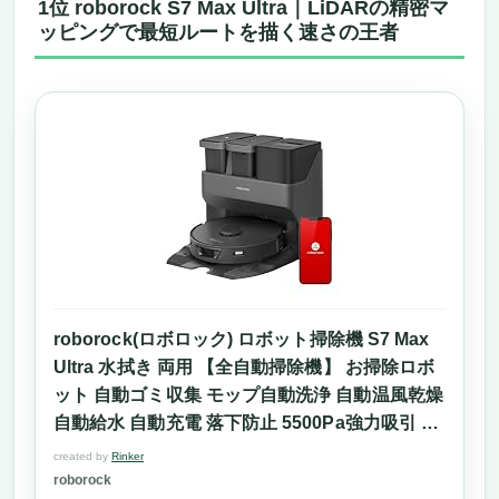
1位 roborock S7 Max Ultra｜LiDARの精密マ
ッピングで最短ルートを描く速さの王者
roborock(ロボロック) ロボット掃除機 S7 Max
Ultra 水拭き 両用 【全自動掃除機】 お掃除ロボ
ット 自動ゴミ収集 モップ自動洗浄 自動温風乾燥
自動給水 自動充電 落下防止 5500Pa強力吸引 ロ
ボットクリーナー 高速振動加圧式モップ 自動モ
created by
Rinker
ップリフト 静音 180分連続稼働 高精度マッピン
roborock