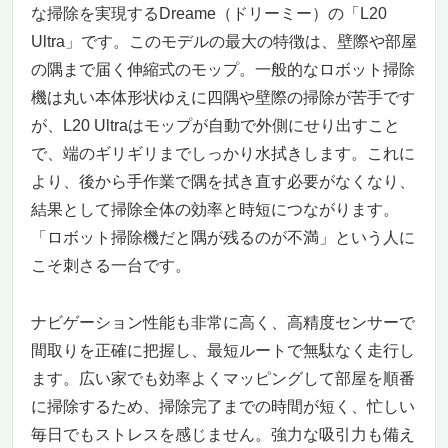
な掃除を実現するDreame（ドリーミー）の「L20
Ultra」です。このモデルの最大の特徴は、壁際や部屋
の隅まで届く伸縮式のモップ。一般的なロボット掃除
機は丸い本体形状ゆえに四隅や壁際の掃除が苦手です
が、L20 Ultraはモップが自動で外側にせり出すこと
で、端のギリギリまでしっかり水拭きします。これに
より、後から手作業で隅を拭き直す必要がなくなり、
結果として掃除全体の効率と時短につながります。
「ロボット掃除機だと隅が残るのが不満」という人に
こそ刺さる一台です。
ナビゲーション性能も非常に高く、高精度センサーで
間取りを正確に把握し、最短ルートで無駄なく走行し
ます。広い家でも効率よくマッピングして部屋を順番
に掃除するため、掃除完了までの時間が短く、忙しい
毎日でもストレスを感じません。強力な吸引力も備え