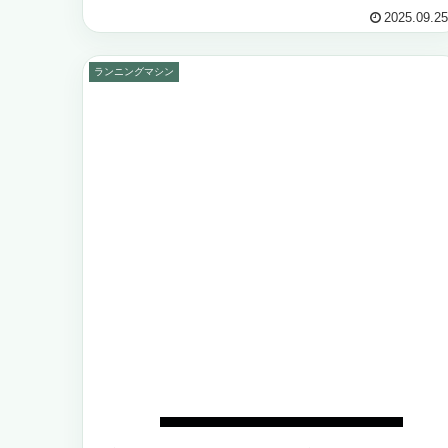
る今、「電気代が安い省エネ型ランニングマ...
2025.09.25
ランニングマシン