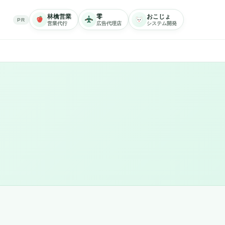
林檎営業
零
おこじょ
PR
営業代行
広告代理店
システム開発