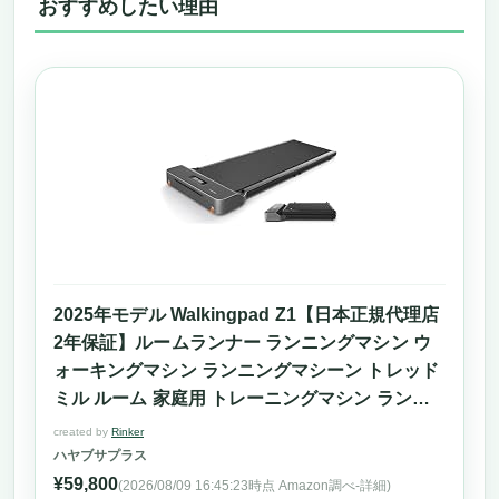
おすすめしたい理由
2025年モデル Walkingpad Z1【日本正規代理店
2年保証】ルームランナー ランニングマシン ウ
ォーキングマシン ランニングマシーン トレッド
ミル ルーム 家庭用 トレーニングマシン ランニ
ングましーん家庭用 treadmill 室内 折り畳み ラ
created by
Rinker
ンナー マシン 折りたたみ 運動器具 ランキング
ハヤブサプラス
【沖縄・離島発送不可】
¥59,800
(2026/08/09 16:45:23時点 Amazon調べ-
詳細)