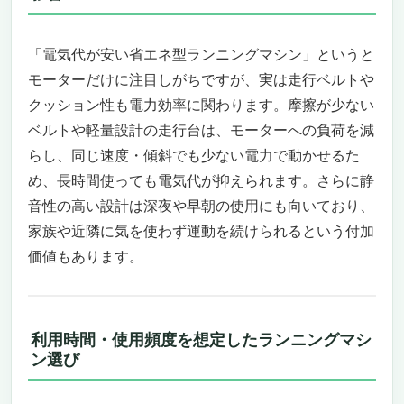
すすめしたい理由
コンパクトかつ省エネ、家庭用に最適なルー
「電気代が安い省エネ型ランニングマシン」というと
ムランナー
モーターだけに注目しがちですが、実は走行ベルトや
静音性・耐久性・膝への優しさを両立
クッション性も電力効率に関わります。摩擦が少ない
アプリ連携で日々の運動管理も簡単
ベルトや軽量設計の走行台は、モーターへの負荷を減
こういう人には特におすすめ
逆にこういう人には不向きかも
らし、同じ速度・傾斜でも少ない電力で動かせるた
まとめ
め、長時間使っても電気代が抑えられます。さらに静
adidas（アディダス）ランニングマシーン T-
音性の高い設計は深夜や早朝の使用にも向いており、
19X ― 自宅で業務用クラスの走行感を叶える
家族や近隣に気を使わず運動を続けられるという付加
「電気代が安い省エネ型ランニングマシン」
価値もあります。
【高機能＆省エネ設計で、家庭用ながら本格
派】
【こんなニーズの方におすすめ】
【まとめ】
利用時間・使用頻度を想定したランニングマシ
Mobvoi ランニングマシン Ultra ― 電気代が安
ン選び
い省エネ型ランニングマシンを探している方へ
在宅ワークや家トレを格上げする省エネ・静