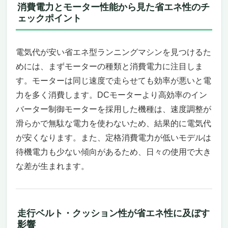
消費電力とモーター性能から見た省エネ性のチ
マートジム
ェックポイント
AIがあなた専用のトレーニングを提案、マン
ションでも静かに使える
おすすめの人・向かない人
電気代が安い省エネ型ランニングマシンを見つけるた
まとめ：省エネ・多機能・省スペースを一台
めには、まずモーターの種類と消費電力に注目しま
に
す。モーターは同じ速度で走らせても効率が悪いと電
COZYINN折りたたみ式トレッドミル 家庭用
力を多く消費します。DCモーターより高効率のイン
2in1ウォーキングパッド
バーター制御モーターを採用した機種は、速度調整が
毎日のウォーキングとランニングをスマート
滑らかで無駄な電力を使わないため、結果的に電気代
に省エネ化する一台
「省エネ性能」と「静音性」で日常に馴染む
が安くなります。また、定格消費電力が低いモデルは
快適な使い心地
待機電力も少ない傾向があるため、日々の使用で大き
どんな人におすすめ？どんな人には向かな
な差が生まれます。
い？
まとめ：省エネ＋使いやすさで「続けられる
運動習慣」をサポート
走行ベルト・クッション性が省エネ性に及ぼす
WalkingPad Z1/Z3 Hybrid ― 「電気代が安い省
影響
エネ型ランニングマシン」を探している人にお