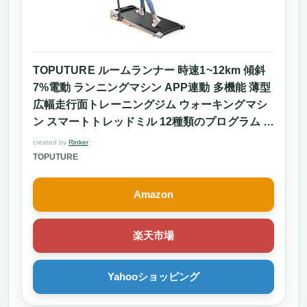
省エネで静かなランニング体験を叶える最新
モデル
膝や足首にやさしい安心設計と広い走行面
LEDディスプレイとリモコンで直感的に操作
TOPUTURE ルームランナー 時速1~12km 傾斜
できる
7%電動 ランニングマシン APP連動 多機能 薄型
コンパクトかつ収納しやすいデザインで省ス
広幅走行面トレーニングジム ウォーキングマシ
ペース
ン スマートトレッドミル 12種類のプログラム 省
長く安心して使える3年保証とブランドの信
スペース 静音 組立簡単 収納便利 自宅用 オフィ
頼感
created by
Rinker
ス用 男女兼用 (銀)
TOPUTURE
まとめ
BARWING(バーウィング) ルームランナー ―
電気代が安い省エネ型ランニングマシンを探し
Amazon
ている方へ
家庭で本格トレーニングができる、省エネ・
楽天市場
静音設計のランニングマシン
使いやすさ・機能性ともに家庭用トップクラ
Yahooショッピング
ス
どんな人におすすめか、逆に向かない人は？