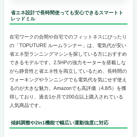
総合評価 ― 家庭用省エネランニングマシン
の決定版
省エネ設計で長時間使っても安心できるスマートト
電気代が安い省エネ型ランニングマシンの決定
レッドミル
版 「ダイコー DK-6059 準業務用ルームランナ
ー」
在宅ワークの合間や自宅でのフィットネスにぴったり
高傾斜×高耐久で、家庭でも本格ジム体験
の「TOPUTURE ルームランナー」は、電気代が安い
プロ並みの多機能プログラムで飽きない運動
省エネ型ランニングマシンを探している方におすすめ
習慣
できるモデルです。2.5HPの強力モーターを搭載しな
こういうニーズのある人におすすめ
がら静音性と省エネ性を両立しているため、長時間の
価格とお得感
まとめ
ウォーキングやランニングでも電気代を気にせず使え
BARWING（バーウィング）ルームランナー
るのが大きな魅力。Amazonでも高評価（4.8/5）を獲
3WAY Max
得しており、過去1か月で200点以上購入されている
家庭用でも本格的に走れる省エネ型ランニン
人気商品です。
グマシン
毎日の健康維持からダイエットまで対応する
傾斜調整や2in1機能で幅広い運動強度に対応
多機能設計
こういう人におすすめ、こういう人には向か