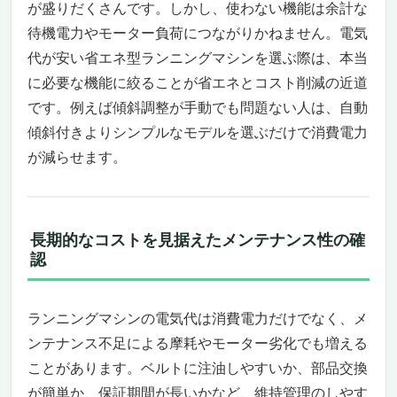
きかも
が盛りだくさんです。しかし、使わない機能は余計な
まとめ：家庭用でも本格派、省エネ性能で安
待機電力やモーター負荷につながりかねません。電気
心して長く使える一台
代が安い省エネ型ランニングマシンを選ぶ際は、本当
自宅がジムになる！「BTM 電動ランニングマ
に必要な機能に絞ることが省エネとコスト削減の近道
シン MAX12km/h」 ――電気代が安い省エネ型
です。例えば傾斜調整が手動でも問題ない人は、自動
ランニングマシンを探している方へ――
傾斜付きよりシンプルなモデルを選ぶだけで消費電力
省エネでしっかり走れる安心設計
走りやすさと安全性に配慮した多機能モデル
が減らせます。
こういう人にはおすすめ・逆にこういう人に
は微妙かも
まとめ：家庭用としてバランスの良い省エネ
長期的なコストを見据えたメンテナンス性の確
モデル
認
「電気代が安い省エネ型ランニングマシンで、
自宅が本格ジムに変わる！」
コンパクトなのに多機能、家庭用にぴったり
ランニングマシンの電気代は消費電力だけでなく、メ
な1台
ンテナンス不足による摩耗やモーター劣化でも増える
静音・省エネモーターと安心設計で家族みん
ことがあります。ベルトに注油しやすいか、部品交換
なが快適
が簡単か、保証期間が長いかなど、維持管理のしやす