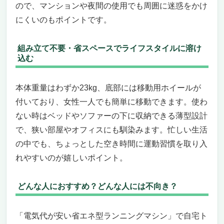
ので、マンションや夜間の使用でも周囲に迷惑をかけ
気代が安い省エネ型ランニングマシン」
にくいのもポイントです。
自宅でジム級の本格トレーニングができる理
由
バーチャル体験とアプリ連携で飽きずに続け
組み立て不要・省スペースでライフスタイルに溶け
られる
込む
折りたたみ・省スペース設計で家庭でも扱い
やすい
本体重量はわずか23kg、底部には移動用ホイールが
こんな人にはおすすめ、逆にこういう人には
付いており、女性一人でも簡単に移動できます。使わ
微妙かも
ない時はベッドやソファーの下に収納できる薄型設計
長年の信頼と安心のサポート
で、狭い部屋やオフィスにも馴染みます。忙しい生活
Horizon（ホライズン）トレッドミル「Omega
の中でも、ちょっとした空き時間に運動習慣を取り入
Z（オメガゼット）」 ―― 自宅で本格的に走り
込みたい人のための高機能ランニングマシン
れやすいのが嬉しいポイント。
自宅でもジムクラスのトレーニングができる
省エネ型ランニングマシン
どんな人におすすめ？どんな人には不向き？
体にやさしく効果的な走行をサポートする独
自クッションとプログラム
「電気代が安い省エネ型ランニングマシン」で自宅ト
バーチャルアプリで飽きずに続けられる運動