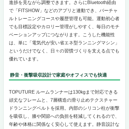
進捗を見ながら調整できます。さらにBluetooth経由
2025年最新モデル「Walkingpad Z1/Z3
で「FITSHOW」などのアプリと連動でき、バーチャ
Hybrid」 ― 電気代が安い省エネ型ランニング
マシンの決定版
ルトレーニングコースや履歴管理も可能。運動初心者
家庭用でも本格的、しかも省エネ
でも目標設定やカロリー管理がしやすく、毎日のモチ
使いやすさと収納性で差がつく
ベーションアップにつながります。こうした機能性
こんな人には特におすすめ
は、単に「電気代が安い省エネ型ランニングマシン」
価格と安心の保証
というだけでなく、日々の習慣づくりを支える点でも
Reebok JET300+ ブラック（タッチパネル・
優れています。
Bluetooth対応） ――家庭でも“本格ジムクオリ
ティ”を味わえる、省エネ志向のランニングマ
静音・衝撃吸収設計で家庭やオフィスでも快適
シン
自宅にいながらジム級の走り心地を叶える
豊富な機能でトレーニングを「続けられる」
TOPUTURE ルームランナーは130kgまで対応できる
こんな人には特におすすめ
頑丈なフレームと、7層構造の滑り止めテクスチャー
逆にこういう人には少し不向きかもしれませ
ドランニングベルトを採用。内部のシリコン柱が衝撃
ん
を吸収し、膝や関節への負担を軽減してくれるので、
HORIZON（ホライズン）トレッドミル TR5.0
年齢や体格に関係なく安心して使えます。静音設計な
― 自宅で本格的に運動したい人のための「電