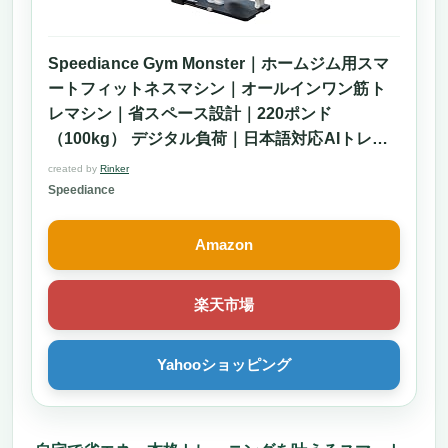
Speediance Gym Monster｜ホームジム用スマ
ートフィットネスマシン｜オールインワン筋ト
レマシン｜省スペース設計｜220ポンド
（100kg） デジタル負荷｜日本語対応AIトレー
ニングプログラム｜家庭用トレーニングマシン
created by
Rinker
｜筋トレマシーン トレーニングマシンランキン
Speediance
グ上位｜トレーニングマシン 家庭用｜きんとれ
マシン｜チェストプレス搭載 (Works Plus)
Amazon
楽天市場
Yahooショッピング