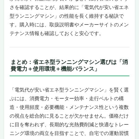
専用アプリ連携でモチベーション維持もカン
さを確認することが、結果的に「電気代が安い省エネ
タン
型ランニングマシン」の性能を長く維持する秘訣で
こんな人にはオススメ、逆にこういう人には
微妙かも
す。購入時には、取扱説明書やメーカーサイトのメン
まとめ
テナンス情報も確認しておくと安心です。
KingSmith WalkingPad X21 ルームランナー
——電気代が安い省エネ型ランニングマシンを
探している人に最適な1台——
まとめ：省エネ型ランニングマシン選びは「消
省エネ性能と静音性を両立した最新モデル
費電力＋使用環境＋機能バランス」
長時間使用＆多彩な使い方ができる万能性
省スペース・折り畳み式で暮らしに馴染むデ
ザイン
「電気代が安い省エネ型ランニングマシン」を賢く選
スマート機能とアプリ連携でモチベーション
ぶには、消費電力・モーター効率・走行ベルトの構
UP
造・使用頻度・必要機能・メンテナンス性という複数
こんな人におすすめ、こんな人には向かない
の視点を総合的に見ることが欠かせません。価格だけ
MERACH（メリック）ランニングマシン
に目を奪われず、長期的な光熱費削減と快適なトレー
毎日の運動を習慣化しやすい「省エネ設計」
と「アプリ連動」
ニング環境の両立を目指すことで、自宅での運動習慣