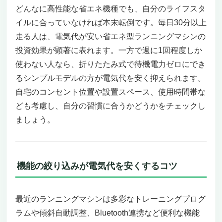
どんなに高性能な省エネ機種でも、自分のライフスタ
音トレッドミル
イルに合っていなければ本末転倒です。毎日30分以上
6％傾斜フット付きで脂肪燃焼効率アップ＆
折りたたみで省スペース
走る人は、電気代が安い省エネ型ランニングマシンの
走りやすい広々エリア×衝撃吸収ベルトで関
投資効果が顕著に表れます。一方で週に1回程度しか
節にやさしい
使わない人なら、折りたたみ式で待機電力ゼロにでき
スマホ連動・バーチャルトレーニングで楽し
るシンプルモデルの方が電気代を安く抑えられます。
く続く
自宅のコンセント位置や設置スペース、使用時間帯な
こんな人におすすめ／向かない人
ども考慮し、自分の習慣に合うかどうかをチェックし
まとめ
ましょう。
リーボック(Reebok) トレッドミル JET100+
BK (BT) RVJF-20121BK-1BT・トレッドミル用
フロアマット RAMT-10329-DS
自宅で本格トレーニングを楽しみながら、電
機能の絞り込みが電気代を安くするコツ
気代をしっかり抑えたい方へ
走りやすさ・省エネ性・静音性を兼ね備えた
安心設計
最近のランニングマシンは多彩なトレーニングプログ
こんな人におすすめ・逆にこんな人には不向
ラムや傾斜自動調整、Bluetooth連携など便利な機能