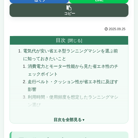
コピー
2025.09.25
目次
電気代が安い省エネ型ランニングマシンを選ぶ前
に知っておきたいこと
消費電力とモーター性能から見た省エネ性のチ
ェックポイント
走行ベルト・クッション性が省エネ性に及ぼす
影響
利用時間・使用頻度を想定したランニングマシ
ン選び
機能の絞り込みが電気代を安くするコツ
目次を全部見る
長期的なコストを見据えたメンテナンス性の確
認
まとめ：省エネ型ランニングマシン選びは「消