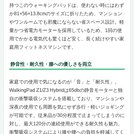
持つこのウォーキングパッドは、使わない時にはわず
か81×56×13.8cmのサイズに折りたため、マンション
やワンルームでも邪魔にならない省スペース設計。軽
量かつ省電力モーターを採用しているため、1回の使
用でかかる電気代も驚くほど安く、長く続けやすい家
庭用フィットネスマシンです。
静音性・耐久性・膝への優しさを両立
家庭での使用で気になるのが「音」と「耐久性」。
WalkingPad Z1/Z3 Hybridは65dbの静音モーターと独
自の衝撃吸収システムを搭載しており、マンションや
深夜の使用でも周囲を気にせず歩行・軽いジョギング
が可能です。従来品が30分程度で止まってしまうのに
対し、最大120分の連続使用ができる耐久性も魅力。
衝撃吸収システムにより膝や腰への負担を軽減してく