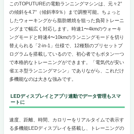
ないかも
このTOPUTUREの電動ランニングマシンは、元々2°
まとめ
の傾斜を4.7°（傾斜率9％）まで調整可能。ちょっと
アルインコ(ALINCO) 省スペースランニングマ
したウォーキングから脂肪燃焼を狙った負荷トレーニ
シン ―― “電気代が安い省エネ型ランニングマ
ングまで幅広く対応します。時速1〜4kmのウォーキ
シン”を探している方へ
ングモードと時速4〜10kmのランニングモードを切り
コンパクトでおしゃれ、それでいて省エネ設
替えられる「2-in-1」仕様で、12種類のプリセットプ
計
ログラムを搭載しているので、初心者でもボタン一つ
使う人に合わせた多彩な機能と省エネ性能
で本格的なトレーニングができます。「電気代が安い
こんな人には特におすすめ
逆にこういう人には少し不向きかも
省エネ型ランニングマシン」でありながら、これだけ
まとめ
多機能なのは大きな強みです。
電気代が安い省エネ型ランニングマシン「アル
インコ AFR1319」
LEDディスプレイとアプリ連動でデータ管理もスマ
自宅で本格ランニングを省エネで楽しめる理
ートに
由
操作のしやすさと快適な使い心地
速度、距離、時間、カロリーをリアルタイムで表示す
こんな人におすすめ・こんな人には向かない
る多機能LEDディスプレイを搭載し、トレーニングの
総評