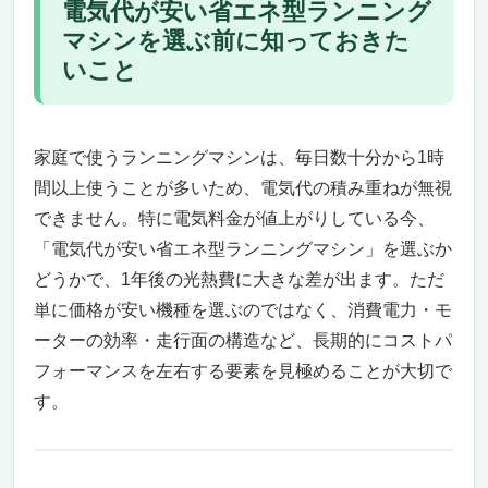
電気代が安い省エネ型ランニング
費電力＋使用環境＋機能バランス」
マシンを選ぶ前に知っておきた
電気代が安い省エネ型ランニングマシンおすすめ
いこと
21選
TOPUTURE ルームランナー｜電気代が安い省
エネ型ランニングマシンを自宅で体験
省エネ設計で長時間使っても安心できるスマ
家庭で使うランニングマシンは、毎日数十分から1時
ートトレッドミル
間以上使うことが多いため、電気代の積み重ねが無視
傾斜調整や2in1機能で幅広い運動強度に対応
できません。特に電気料金が値上がりしている今、
LEDディスプレイとアプリ連動でデータ管理
「電気代が安い省エネ型ランニングマシン」を選ぶか
もスマートに
どうかで、1年後の光熱費に大きな差が出ます。ただ
静音・衝撃吸収設計で家庭やオフィスでも快
単に価格が安い機種を選ぶのではなく、消費電力・モ
適
ーターの効率・走行面の構造など、長期的にコストパ
組み立て不要・省スペースでライフスタイル
フォーマンスを左右する要素を見極めることが大切で
に溶け込む
どんな人におすすめ？どんな人には不向き？
す。
Speediance Gym Monster｜電気代が安い省エ
ネ型ランニングマシンの新しい選択肢
自宅で省エネ・本格トレーニングを叶えるス