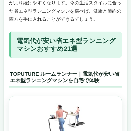
静音性・衝撃吸収性・安全性へのこだわり
がより続けやすくなります。今の生活スタイルに合っ
コンパクト設計・収納のしやすさ・使い始め
た省エネ型ランニングマシンを選べば、健康と節約の
やすさ
両方を手に入れることができるでしょう。
どんな人におすすめ？逆に微妙な人は？
まとめ：手軽さ・省エネ・静音で運動習慣を
サポート
電気代が安い省エネ型ランニング
BARWING（バーウィング）ランニングパッド
マシンおすすめ21選
電気代が安い省エネ型ランニングマシンを探
しているあなたへ
家庭用マシンとは思えないパワフルさと省エ
TOPUTURE ルームランナー｜電気代が安い省
ネ性能
エネ型ランニングマシンを自宅で体験
超静音・防音で家族や近所への配慮も◎
ペルソナを意識したおすすめ・非おすすめポ
イント
デザイン・操作性・安全性も充実
「電気代が安い省エネ型ランニングマシン」な
らこれ！YAGUDルームランナー家庭用【3年保
証】