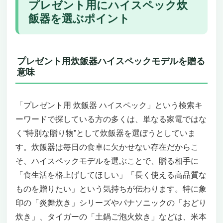
プレゼント用にハイスペック炊
ル 5.5合（黒）
飯器を選ぶポイント
「プレゼント用 炊飯器 ハイスペック」を探
しているあなたに捧ぐ
贈った瞬間に「一生モノ」と思わせる圧倒的
スペック
プレゼント用炊飯器ハイスペックモデルを贈る
ペルソナに合わせたおすすめポイント
意味
今買わなければ確実に損する理由
パナソニック炊飯器「おどり炊き ビストロ匠
「プレゼント用 炊飯器 ハイスペック」という検索キ
技AI ダイヤモンド竈釜」SR-X910D-K
ーワードで探している方の多くは、単なる家電ではな
プレゼント用炊飯器ハイスペックの決定版
ふっくら甘いごはんを毎日楽しめる圧倒的な
く“特別な贈り物”として炊飯器を選ぼうとしていま
炊き技
す。炊飯器は毎日の食卓に欠かせない存在だからこ
使いやすさと多彩なメニューで誰でもプロの
そ、ハイスペックモデルを選ぶことで、贈る相手に
味
「食生活を格上げしてほしい」「長く使える高品質な
こんな人におすすめ、こんな人には向かない
ものを贈りたい」という気持ちが伝わります。特に象
まとめ：今すぐ選ぶ価値がある“最強のプレ
印の「炎舞炊き」シリーズやパナソニックの「おどり
ゼント用炊飯器”
炊き」、タイガーの「土鍋ご泡火炊き」などは、米本
「プレゼント用 炊飯器 ハイスペック」ならこ