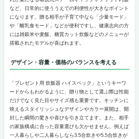
一生使える安心感と、日本製への誇り
など、日常的に使ううえでの利便性が大きなポイント
【プレゼント用 炊飯器 ハイスペック】の決定
になります。贈る相手が子育て中なら「少量モード」
版！ 「タイガー魔法瓶 土鍋圧力IH式 最上位モ
や「離乳食モード」などが便利ですし、健康志向の方
デル JRX-S060W」
には雑穀米や麦飯、糖質カット炊飯などのメニューが
圧倒的な火力と職人技を再現する「土鍋ご泡
搭載されたモデルが喜ばれます。
火炊き」
贈る相手を驚かせる「極みの一台」
こういう人にオススメ・逆にこういう人には
デザイン・容量・価格のバランスを考える
微妙
まとめ：買わなきゃ損！“ご飯の未来”を手に
「プレゼント用 炊飯器 ハイスペック」というキーワ
入れる一台
ードからもわかるように、贈り物として選ぶ際は性能
象印マホービン 炊飯器 5.5合 黒釉 NW-FB10-
BZ ― 「プレゼント用 炊飯器 ハイスペック」
だけでなく見た目やサイズ感も重要です。キッチンに
を探しているあなたに
映えるスタイリッシュなデザインやカラー展開は、開
圧倒的な存在感と“別格”の美味しさ
封した瞬間の驚きや喜びを引き立てます。また、相手
“買わなきゃ損”の決定的ポイント
の家族構成に合った容量選びも欠かせません。例えば
ペルソナを意識した最適な選択
一人暮らしや二人暮らしなら3.5合炊きや5.5合炊きが
“贈る”ことが最高の体験になる