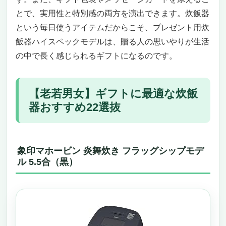
プレゼント用 炊飯器 ハイスペックにぴったり
な商品タイトル Panasonic 【220V仕様】〈海
とで、実用性と特別感の両方を演出できます。炊飯器
外向け〉圧力スチームIH炊飯器（Wおどり炊き
という毎日使うアイテムだからこそ、プレゼント用炊
ダイヤモンド竈釜 1升炊き）SR-SSS185 RK
飯器ハイスペックモデルは、贈る人の思いやりが生活
驚異的な炊き上がりで“特別なプレゼント”に
の中で長く感じられるギフトになるのです。
海外でも使える220V仕様で“どこでもプロ級”
こういう人におすすめ・逆にこういう人には
微妙かも
【老若男女】ギフトに最適な炊飯
“買わなきゃ損する”レベルの価値
器おすすめ22選抜
象印マホービン 炎舞炊き フラッグシップモデ
ル 5.5合 圧力IHタイプ（絹白 NW-FC10-WZ）
「プレゼント用 炊飯器 ハイスペック」なら
象印マホービン 炎舞炊き フラッグシップモデ
これ一択！圧倒的な炊き上がりで心をつかむ
ル 5.5合（黒）
一台
時短×極上の味、両方欲しい人に刺さる万能
モデル
ペルソナに合わせた“買うべき理由”と“買わな
くていい人”