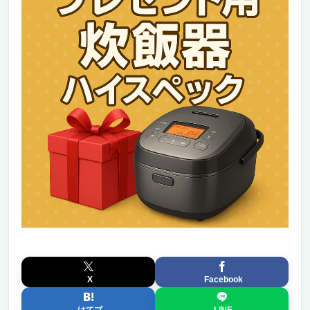
X
Facebook
はてブ
LINE