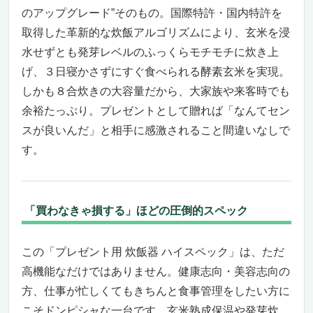
のアップグレード”そのもの。国際特許・国内特許を
取得した革新的な炊飯アルゴリズムにより、玄米を浸
水せずとも発芽レベルのふっくらモチモチに炊き上
げ、３日寝かさずにすぐ食べられる酵素玄米を実現。
しかも８合炊きの大容量だから、大家族や来客時でも
余裕たっぷり。プレゼントとして贈れば「なんてセン
スが良いんだ」と相手に感激されること間違いなしで
す。
「買わなきゃ損する」ほどの圧倒的スペック
この「プレゼント用 炊飯器 ハイスペック」は、ただ
高機能なだけではありません。健康志向・美容志向の
方、仕事が忙しくてもきちんと食事管理をしたい方に
こそドンピシャな一台です。玄米熟成保温や発芽炊