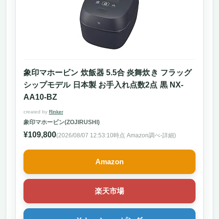
価格以上の価値、今こそ手に入れるチャンス
象印 NH-GE54-XA ステンレス 業務用IH炊飯ジ
ャー（単相200V）
「プレゼント用 炊飯器 ハイスペック」を探
しているあなたへ
圧倒的な性能と存在感
象印マホービン 炊飯器 5.5合 炎舞炊き フラッグ
買わなきゃ損する、贅沢な“プロ仕様”
シップモデル 日本製 お手入れ点数2点 黒 NX-
こんな人には強くおすすめ、逆にこういう人
AA10-BZ
には向かない
まとめ：プレゼント用炊飯器として最高峰、
created by
Rinker
象印マホービン(ZOJIRUSHI)
買わなきゃ損
¥109,800
プレゼント用に選ぶならこれしかない！
(2026/08/07 12:53:10時点 Amazon調べ-
詳細)
「Cuckoo crp-chss1009fn 10 Cup圧力炊飯器
（110V・メタリック）」
Amazon
“プレゼント用 炊飯器 ハイスペック”を探し
ている人に突き刺さる理由
楽天市場
IH加熱×圧力調理のプロ仕様。今買わなきゃ
損！