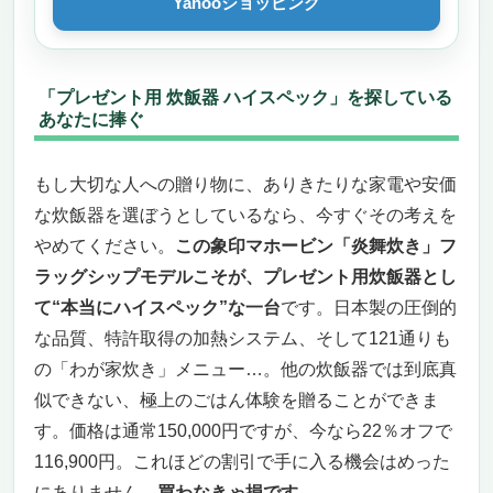
Yahooショッピング
どんな人におすすめか、どんな人には向かな
いか
「買わなきゃ損する」その理由
プレゼント用 炊飯器 ハイスペックに最適な一
「プレゼント用 炊飯器 ハイスペック」を探している
台 圧倒的なクオリティで「贈る人」と「使う
あなたに捧ぐ
人」の心を掴む
圧倒的なクオリティで「贈る人」と「使う
もし大切な人への贈り物に、ありきたりな家電や安価
人」の心を掴む
な炊飯器を選ぼうとしているなら、今すぐその考えを
IH加熱×デュアル圧力が生み出す“別格”の味
やめてください。
この象印マホービン「炎舞炊き」フ
わい
ラッグシップモデルこそが、プレゼント用炊飯器とし
忙しい現代人にこそ「ボタンひとつの贅沢」
て“本当にハイスペック”な一台
です。日本製の圧倒的
を
こんな人にオススメ、逆にこんな人には微妙
な品質、特許取得の加熱システム、そして121通りも
かも
の「わが家炊き」メニュー…。他の炊飯器では到底真
まとめ：迷っている時間がもったいないほど
似できない、極上のごはん体験を贈ることができま
の逸品
す。価格は通常150,000円ですが、今なら22％オフで
象印 圧力IH炊飯器 NP-NWC18 ― プレゼント
116,900円。これほどの割引で手に入る機会はめった
用にも最適なハイスペックモデル
にありません。
買わなきゃ損です。