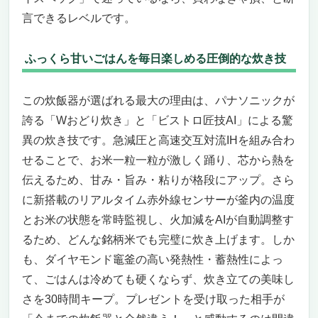
言できるレベルです。
ふっくら甘いごはんを毎日楽しめる圧倒的な炊き技
この炊飯器が選ばれる最大の理由は、パナソニックが
誇る「Wおどり炊き」と「ビストロ匠技AI」による驚
異の炊き技です。急減圧と高速交互対流IHを組み合わ
せることで、お米一粒一粒が激しく踊り、芯から熱を
伝えるため、甘み・旨み・粘りが格段にアップ。さら
に新搭載のリアルタイム赤外線センサーが釜内の温度
とお米の状態を常時監視し、火加減をAIが自動調整す
るため、どんな銘柄米でも完璧に炊き上げます。しか
も、ダイヤモンド竈釜の高い発熱性・蓄熱性によっ
て、ごはんは冷めても硬くならず、炊き立ての美味し
さを30時間キープ。プレゼントを受け取った相手が