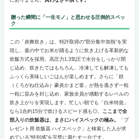
「プレゼント用 炊飯器 ハイスペック」で探
しているなら、これ以上の選択肢はありませ
贈った瞬間に「一生モノ」と思わせる圧倒的スペッ
ん
ク
AI×圧力IHの最先端テクノロジーで、極上の
ご飯体験を贈れる
こういう人には絶対おすすめ、逆にこういう
この「炎舞炊き」は、特許取得の“部分集中加熱”を実
人には微妙かも
現し、釜の中でお米が踊るように炊き上げる革新的な
今がチャンス！買わなきゃ損する理由
炊飯方式を採用。高圧力1.3気圧で水分をしっかり閉
プレゼント用にも最強！UYHHJAAASLP 304ス
じ込め、炊きたてはもちろん、冷凍しても解凍しても
テンレス製フード炊飯器
ふっくら美味しいごはんが楽しめます。さらに「鉄
「プレゼント用 炊飯器 ハイスペック」で探
（くろがね仕込み）豪炎かまど釜」が熱を逃さず一粒
しているあなたへ
一粒に旨みを封じ込め、家族全員が感動するレベルの
高級感×多機能＝毎日の食卓がランクアップ
炊き上がりを実現します。忙しい朝でも「白米特急」
こんな人におすすめ、こんな人には向かない
まとめ：迷う理由はない。今すぐ手に入れよ
なら1合約15分で炊けるスピード感も◎。
ここまで全
う
部入りの炊飯器は、まさにハイスペックの極み。
「プ
YMZTDDE スマート炊飯器 家庭用 多機能 大容
レゼント用 炊飯器 ハイスペック」と検索した人が求
量 5L ― プレゼント用ハイスペック炊飯器の決
めている“特別感”を完璧に満たす一台です。