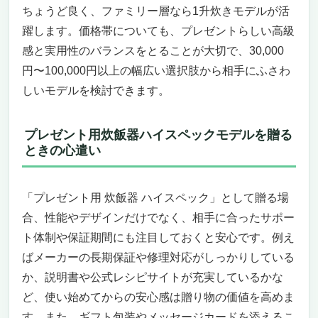
ちょうど良く、ファミリー層なら1升炊きモデルが活
象印 海外向け 圧力IH炊飯器 5.5合 NP-BQH10
躍します。価格帯についても、プレゼントらしい高級
BA 220-230V 日本製
感と実用性のバランスをとることが大切で、30,000
プレゼント用炊飯器ハイスペックを探してい
る人に、圧倒的な「買わなきゃ損」感を！
円〜100,000円以上の幅広い選択肢から相手にふさわ
プラチナ厚釜×うまみ圧力蒸らし＝極上のご
しいモデルを検討できます。
飯体験
こういう人にはおすすめ、逆にこういう人に
プレゼント用炊飯器ハイスペックモデルを贈る
は微妙
ときの心遣い
「買わなきゃ損する」理由
パナソニック 業務用IHジャー炊飯器 SR-
PGC54 – “プレゼント用 炊飯器 ハイスペッ
「プレゼント用 炊飯器 ハイスペック」として贈る場
ク”の決定版
合、性能やデザインだけでなく、相手に合ったサポー
“一生もの”の贈り物として選ぶべき理由
ト体制や保証期間にも注目しておくと安心です。例え
“買わなきゃ損”の圧倒的な機能美
ばメーカーの長期保証や修理対応がしっかりしている
この炊飯器が“刺さる”人と“微妙”な人
か、説明書や公式レシピサイトが充実しているかな
“プレゼント用 炊飯器 ハイスペック”の頂点
ど、使い始めてからの安心感は贈り物の価値を高めま
を贈るという選択
す。また、ギフト包装やメッセージカードを添えるこ