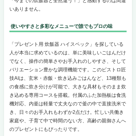
「今までの炊飯器と全然違う！」と感動するのは間違
いありません。
使いやすさと多彩なメニューで誰でもプロの味
「プレゼント用 炊飯器 ハイスペック」を探している
人が本当に求めているのは、単に美味しいごはんだけ
でなく、操作の簡単さやお手入れのしやすさ、そして
バリエーション豊かな調理機能です。このビストロ匠
技AIは、玄米・赤飯・炊き込みごはんなど、13種類も
の食感に炊き分けが可能で、大きな具材もそのまま炊
き込める専用コースを搭載。付属のふた加熱板は食洗
機対応、内釜は軽量で丈夫なので釜の中で直接洗米で
き、日々のお手入れもわずか2点だけ。忙しい共働き
家庭や、子育て中で時間のない方、高齢の親御さんへ
のプレゼントにもぴったりです。