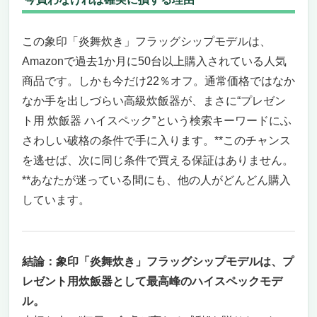
こういう人にオススメ、こういう人には微妙
今買わなきゃ損、プレゼントで一生忘れられ
この象印「炎舞炊き」フラッグシップモデルは、
ない体験を
プレゼント用にも最適！炊飯器の常識を超える
Amazonで過去1か月に50台以上購入されている人気
ハイスペックモデル
商品です。しかも今だけ22％オフ。通常価格ではなか
“今までの炊飯器とは一線を画す”圧倒的存在
なか手を出しづらい高級炊飯器が、まさに“プレゼン
感
ト用 炊飯器 ハイスペック”という検索キーワードにふ
“買わなきゃ損”と言い切れる理由
さわしい破格の条件で手に入ります。**このチャンス
こういう人には間違いなくオススメ
を逃せば、次に同じ条件で買える保証はありません。
逆にこういう人には向かないかも
**あなたが迷っている間にも、他の人がどんどん購入
プレゼント用にも最適！ハイスペック炊飯器
しています。
「家庭用スマート多機能炊飯器」
“プレゼント用 炊飯器 ハイスペック”を探し
ているあなたに
誰が使っても“格別の炊きあがり”が楽しめる
結論：象印「炎舞炊き」フラッグシップモデルは、プ
理由
レゼント用炊飯器として最高峰のハイスペックモデ
スタイリッシュなデザインと簡単操作で“贈
ル。
って喜ばれる”