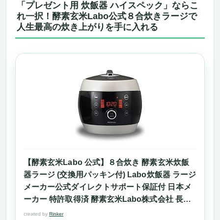
「プレゼント用 炊飯器 ハイスペック」ならこ
れ一択！酵素玄米Labo公式８合炊きラージで
人生最高の炊き上がりを手に入れる
【酵素玄米Labo 公式】８合炊き 酵素玄米炊飯
器ラージ (交換用パッキン付) Labo炊飯器 ラージ
メーカー公式ダイレクトサポート保証付 日本メ
ーカー 特許取得済 酵素玄米Labo株式会社 長岡
式 PFOA・PTFE不使用 非IH 発芽玄米 圧力調理
created by
Rinker