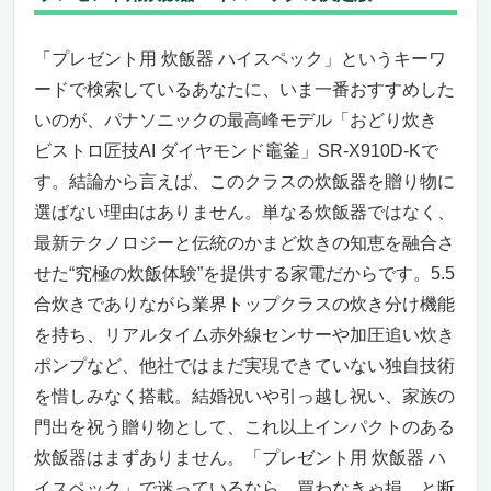
「プレゼント用 炊飯器 ハイスペック」というキーワ
ードで検索しているあなたに、いま一番おすすめした
いのが、パナソニックの最高峰モデル「おどり炊き
ビストロ匠技AI ダイヤモンド竈釜」SR-X910D-Kで
す。結論から言えば、このクラスの炊飯器を贈り物に
選ばない理由はありません。単なる炊飯器ではなく、
最新テクノロジーと伝統のかまど炊きの知恵を融合さ
せた“究極の炊飯体験”を提供する家電だからです。5.5
合炊きでありながら業界トップクラスの炊き分け機能
を持ち、リアルタイム赤外線センサーや加圧追い炊き
ポンプなど、他社ではまだ実現できていない独自技術
を惜しみなく搭載。結婚祝いや引っ越し祝い、家族の
門出を祝う贈り物として、これ以上インパクトのある
炊飯器はまずありません。「プレゼント用 炊飯器 ハ
イスペック」で迷っているなら、買わなきゃ損、と断