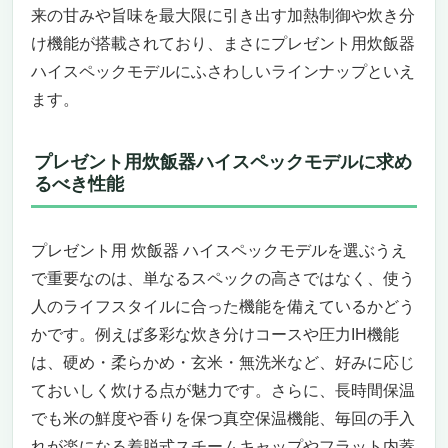
来の甘みや旨味を最大限に引き出す加熱制御や炊き分
れ一択！酵素玄米Labo公式８合炊きラージで
け機能が搭載されており、まさにプレゼント用炊飯器
人生最高の炊き上がりを手に入れる
大切な人への“格上”ギフトにふさわしい特別
ハイスペックモデルにふさわしいラインナップといえ
感
ます。
「買わなきゃ損する」ほどの圧倒的スペック
ペルソナに合わせた“おすすめ度”
プレゼント用炊飯器ハイスペックモデルに求め
体験を贈るという新しい選択肢
るべき性能
今こそ決断の時
バーミキュラ ライスポット 5合炊き 炊飯器
（ソリッドシルバー）専用レシピブック付
プレゼント用 炊飯器 ハイスペックモデルを選ぶうえ
RP23A-SV
で重要なのは、単なるスペックの高さではなく、使う
「プレゼント用 炊飯器 ハイスペック」で迷
人のライフスタイルに合った機能を備えているかどう
っているあなたへ
かです。例えば多彩な炊き分けコースや圧力IH機能
圧倒的な“かまど炊き”クオリティをプレゼン
は、硬め・柔らかめ・玄米・無洗米など、好みに応じ
トできる贅沢
ておいしく炊ける点が魅力です。さらに、長時間保温
ただの炊飯器ではなく“調理家電”という新し
でも米の鮮度や香りを保つ真空保温機能、毎回の手入
い価値
どんな人にぴったりか、逆に微妙な人は？
れが楽になる着脱式スチームキャップやフラット内蓋