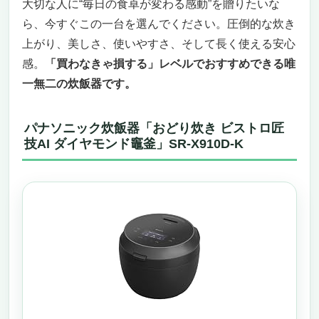
大切な人に“毎日の食卓が変わる感動”を贈りたいな
“買わなきゃ損”と言えるほどの価値
ら、今すぐこの一台を選んでください。圧倒的な炊き
プレゼント用に選ぶならこれしかない！「炊飯
上がり、美しさ、使いやすさ、そして長く使える安心
器、家庭用/業務用、5L-860W、4つの機能メニ
ュー、24時間予約、スマート断熱、スチーマー
感。
「買わなきゃ損する」レベルでおすすめできる唯
付き」
一無二の炊飯器です。
誰もが驚くハイスペック、プレゼント用炊飯
器の決定版
パナソニック炊飯器「おどり炊き ビストロ匠
圧倒的な多機能で、料理の幅が一気に広がる
技AI ダイヤモンド竈釜」SR-X910D-K
こういう人にこそベストなギフト
今すぐ手に入れないと損する理由