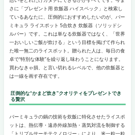
想いをどれだけカタチにできるかがすべてです。今ま
さに「プレゼント用 炊飯器 ハイスペック」と検索し
ているあなたに、圧倒的におすすめしたいのが、バー
ミキュラ ライスポット 5合炊き 炊飯器（ソリッドシ
ルバー）です。これは単なる炊飯器ではなく、「世界
一おいしいご飯が炊ける」という目標を掲げて作られ
た唯一無二のライスポット。贈られた人は、毎日の食
卓で“特別な体験”を繰り返し味わうことになります。
買わなきゃ損、と言い切れるレベルで、他の炊飯器と
は一線を画す存在です。
圧倒的な“かまど炊き”クオリティをプレゼントでき
る贅沢
バーミキュラの鍋の技術を炊飯に特化させたライスポ
ットは、熱伝導・遠赤外線加熱・蒸気対流を制御する
「トリプルサーモテクノロジー」により、米一粒一粒