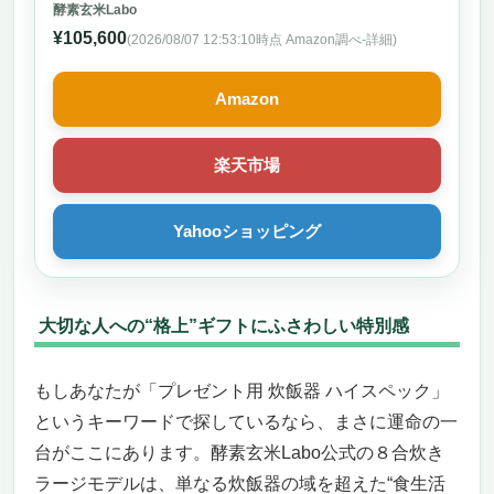
甘酒 発酵 低温調理 【2025年4月発売開始】
酵素玄米Labo
¥105,600
(2026/08/07 12:53:10時点 Amazon調べ-
詳細)
Amazon
楽天市場
Yahooショッピング
大切な人への“格上”ギフトにふさわしい特別感
もしあなたが「プレゼント用 炊飯器 ハイスペック」
というキーワードで探しているなら、まさに運命の一
台がここにあります。酵素玄米Labo公式の８合炊き
ラージモデルは、単なる炊飯器の域を超えた“食生活