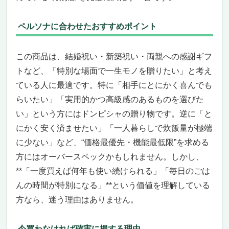
定版
「プレゼント用 炊飯器 ハイスペック」を探
ペルソナに合わせたおすすめポイント
しているあなたへ
誰に贈っても「凄い」と思われる理由
ハイスペック炊飯器の中でも圧倒的な多機能
この商品は、結婚祝い・新築祝い・両親への感謝ギフ
性
トなど、「特別な場面で一生モノを贈りたい」と考え
ペルソナ別おすすめ・不向きなケース
ている人に最適です。特に「相手にとにかく喜んでも
今すぐ手に入れないと後悔する理由
らいたい」「実用的かつ高級感のあるものを選びた
ヘルシーマルシェ Premium New 圧力名人SP
い」という方にはドンピシャの贈り物です。逆に「と
令和6年産農薬不使用コシヒカリ玄米3kgセット
にかく安く済ませたい」「一人暮らしで炊飯量が極端
（発芽酵素玄米炊飯器＋専用蒸し器＋オリジナ
に少ない」など、“価格最優先・機能最低限”を求める
ルレシピ本付き）
方にはオーバースペックかもしれません。しかし、
“プレゼント用炊飯器ハイスペック”を探すな
ら、これ一択と言い切れる理由
**「一度買えば何年も使い続けられる」「毎日のごは
玄米も白米も別格、ボタンひとつでプロ級の
んの時間が特別になる」**という価値を理解している
仕上がり
方なら、迷う理由はありません。
発芽酵素玄米だけじゃない、多彩なメニュー
で“料理上手”に
今買わなければ確実に損する理由