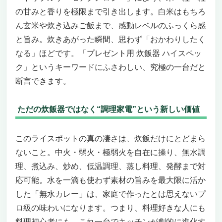
の甘みと香りを極限まで引き出します。白米はもちろ
ん玄米や炊き込みご飯まで、感動レベルのふっくら感
と旨み。炊きあがった瞬間、思わず「おかわりしたく
なる」ほどです。「プレゼント用 炊飯器 ハイスペッ
ク」というキーワードにふさわしい、究極の一台だと
断言できます。
ただの炊飯器ではなく“調理家電”という新しい価値
このライスポットの真の凄さは、炊飯だけにとどまら
ないこと。中火・弱火・極弱火を自在に操り、無水調
理、煮込み、炒め、低温調理、蒸し料理、発酵まで対
応可能。水を一滴も使わず素材の旨みを最大限に活か
した「無水カレー」は、家庭で作ったとは思えないプ
ロ級の味わいになります。つまり、料理好きな人にも
料理初心者にも、これ一台でキッチンが劇的に進化す