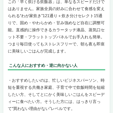
この「早く炊ける炊飯器」は、単なるスピードだけで
こんな人には最高、こんな人には向かないか
はありません。家族全員の好みに合わせて食感を変え
も
られる“わが家炊き”121通り＋炊き分けセレクト15通
まとめ：迷う時間こそ損失、今こそ決断の時
りで、固め・やわらかめ・甘み強めなど自在に調整可
家庭用スマート多機能炊飯器これぞ「早く炊け
る炊飯器」の決定版！
能。直感的に操作できるカラータッチ液晶、蒸気口セ
驚異のスピードと多彩なメニューで、毎日の
ット不要・フラットトップパネルでお手入れも簡単。
食卓がレストラン級に
つまり毎日使ってもストレスフリーで、朝も夜も即座
こんな人には絶対おすすめ！逆にこんな人に
に美味しいごはんが完成します。
は向かないかも
今買わなければ絶対に損！
こんな人におすすめ・逆に向かない人
家庭にも業務にもぴったり！「早く炊ける炊飯
器」決定版
もう待たされない、炊き立てのご飯がすぐそ
・おすすめしたいのは、忙しいビジネスパーソン、時
こに
短を重視する共働き家庭、子育て中で炊飯時間を短縮
24時間予約×スマート断熱で、欲しい時に欲
したい方、そしてとにかく美味しいごはんをスピーデ
しいだけ
ィーに食べたい方。そうした方には、はっきり言っ
どんな人におすすめ？逆に微妙な人は？
て“買わない理由がない”レベルです。
今すぐ手に入れないと損する理由