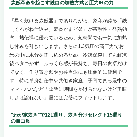
炊飯革命を起こす独自の加熱方式と圧力IHの力
える一台
ヘルシーマルシェ Premium New 圧力名人SP
令和6年産農薬不使用コシヒカリ玄米3kgセット
「早く炊ける炊飯器」でありながら、象印が誇る「鉄
「早く炊ける炊飯器」を探しているあなた
（くろがね仕込み）豪炎かまど釜」が蓄熱性・発熱効
に、もう迷わせない一台
率・熱伝導に優れているため、短時間でも一気に加熱
共働き・健康志向・時短重視のペルソナにぴ
し甘みを引き出します。さらに1.3気圧の高圧力でお
ったり
米の中に水分を閉じ込めるため、冷凍保存しても解凍
内釜のこだわりが美味しさを決める
後ベタつかず、ふっくら感が長持ち。毎日の食卓だけ
こんな人には微妙かもしれません
でなく、作り置き派やお弁当派にも圧倒的に便利で
「早く炊ける炊飯器」選びで後悔したくない
す。特に単身赴任中や共働き家庭、子育て真っ最中の
人へ
早く炊ける炊飯器革命！多機能蒸し可能ミニ家
ママ・パパなど「炊飯に時間をかけられないけど美味
庭用スマート炊飯器たった2Lのコンパクトサイ
しさは譲れない」層には完璧にフィットします。
ズに驚異の高機能、忙しいあなたの毎日を変え
る
“わが家炊き”で121通り、炊き分けセレクト15通り
たった2Lのコンパクトサイズに驚異の高機
の自由度
能、忙しいあなたの毎日を変える
「買わなきゃ損」を実感する理由