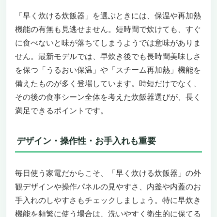
時間のない人こそ絶対に買うべき！損しない
ための賢い選択
「早く炊ける炊飯器」を選ぶときには、保温や再加熱
こういう人にはおすすめ、こういう人には微
機能の有無も見逃せません。短時間で炊けても、すぐ
妙かも
に食べないと味が落ちてしまうようでは意味がありま
今すぐ手に入れないと損する理由
せん。最新モデルでは、早炊き後でも長時間美味しさ
【圧倒的に早く炊ける！象印 海外向け 圧力IH
を保つ「うるおい保温」や「スチーム再加熱」機能を
炊飯器 NP-BQH10 BA】
備えたものが多く登場しています。時短だけでなく、
もう待てない人にこそ選んでほしい“早く炊
その後の食事シーン全体を考えた炊飯器選びが、長く
ける炊飯器”の決定版
満足できるポイントです。
早くても美味しさに一切妥協しない、プラチ
ナ厚釜と豪熱羽釜のWパワー
こんな人には絶対おすすめ、逆にこういう人
デザイン・操作性・お手入れも重要
には微妙かも
これを買わなきゃ損！早く炊ける炊飯器の頂
点に立つ理由
毎日使う家電だからこそ、「早く炊ける炊飯器」の外
【驚異の時短炊飯】パナソニック 業務用IHジ
観デザインや操作パネルの見やすさ、内釜や内蓋のお
ャー炊飯器 SR-PGC54
手入れのしやすさもチェックしましょう。特に早炊き
「早く炊ける炊飯器」を探しているあなたに
機能を頻繁に使う場合は、洗いやすく衛生的に保てる