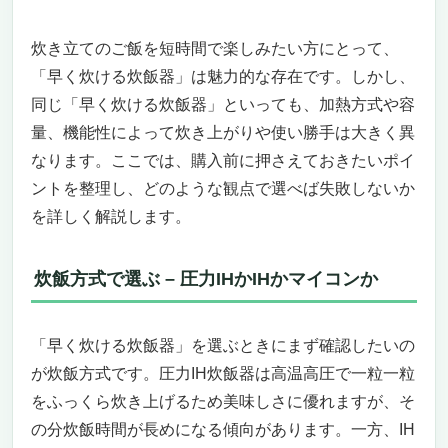
力
炊き立てのご飯を短時間で楽しみたい方にとって、
“わが家炊き”で121通り、炊き分けセレクト
15通りの自由度
「早く炊ける炊飯器」は魅力的な存在です。しかし、
こんな人におすすめ・逆に向かない人
同じ「早く炊ける炊飯器」といっても、加熱方式や容
まとめ：今すぐ“炎舞炊き”で時短と美味しさ
量、機能性によって炊き上がりや使い勝手は大きく異
を手に入れる
なります。ここでは、購入前に押さえておきたいポイ
早く炊ける炊飯器の決定版！ 「パナソニック
ントを整理し、どのような観点で選べば失敗しないか
ビストロ匠技AI」こそ、今すぐ手に入れるべき
を詳しく解説します。
理由
他の炊飯器と次元が違う「Wおどり炊き」と
AIセンサー
炊飯方式で選ぶ – 圧力IHかIHかマイコンか
ダイヤモンド竃釜と加圧追い炊きポンプで、
速くて旨いを両立
「早く炊ける炊飯器」を選ぶときにまず確認したいの
「早く炊ける炊飯器」なのに、多彩な炊き分
が炊飯方式です。圧力IH炊飯器は高温高圧で一粒一粒
けが可能
お手入れラクラク、毎日使える安心感
をふっくら炊き上げるため美味しさに優れますが、そ
こんな人におすすめ、こんな人には向かない
の分炊飯時間が長めになる傾向があります。一方、IH