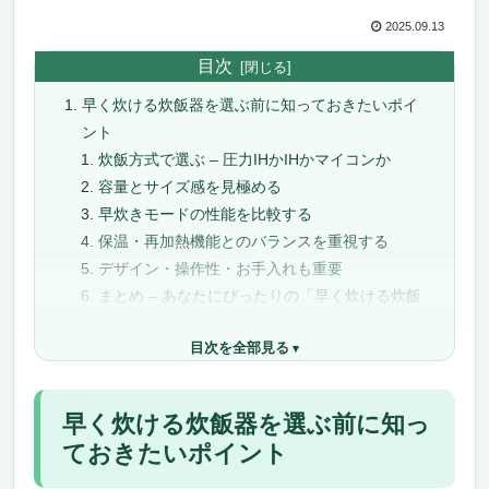
2025.09.13
目次
早く炊ける炊飯器を選ぶ前に知っておきたいポイ
ント
炊飯方式で選ぶ – 圧力IHかIHかマイコンか
容量とサイズ感を見極める
早炊きモードの性能を比較する
保温・再加熱機能とのバランスを重視する
デザイン・操作性・お手入れも重要
まとめ – あなたにぴったりの「早く炊ける炊飯
器」を見つけるために
目次を全部見る
日本で最も早く炊けるベスト炊飯器おすすめ21選
象印マホービン 炎舞炊き 5.5合 NX-AA10-BZ｜
「早く炊ける炊飯器」を探しているあなたへ
早く炊ける炊飯器を選ぶ前に知っ
驚異のスピードと極上の味わいを両立す
ておきたいポイント
る“炎舞炊き”
炊飯革命を起こす独自の加熱方式と圧力IHの