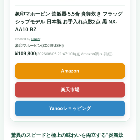
CUCKOO 小型ステンレス製炊飯器 6カップ(未
調理) 12カップ(調理済み) IH加熱デュアル圧力
象印マホービン 炊飯器 5.5合 炎舞炊き フラッグ
CRP-LHTR0609FW
シップモデル 日本製 お手入れ点数2点 黒 NX-
もう「早く炊ける炊飯器」を探す旅は終わり
AA10-BZ
にしませんか？
created by
Rinker
圧倒的な時短×味わいで“買わなきゃ損”レベ
象印マホービン(ZOJIRUSHI)
ルのクオリティ
¥109,800
(2026/08/05 21:47:10時点 Amazon調べ-
詳細)
どんな人におすすめ？そして、どんな人には
向かない？
Amazon
「早く炊ける炊飯器」として手に入れるべき
最後の一台
早く炊ける炊飯器の決定版！象印 圧力IH炊飯
楽天市場
器・ウォーマー NP-NWC18
【ご飯へのこだわりが強い人にこそ、この早
Yahooショッピング
く炊ける炊飯器】
【あなたの暮らしを変える“早炊き×多機
能”】
驚異のスピードと極上の味わいを両立する“炎舞炊
【おすすめできる人・おすすめできない人】