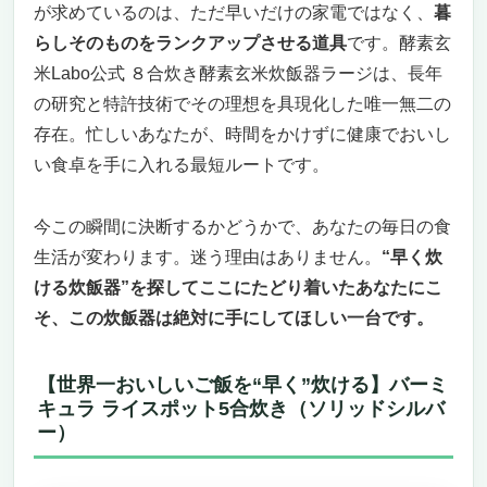
が求めているのは、ただ早いだけの家電ではなく、
暮
らしそのものをランクアップさせる道具
です。酵素玄
米Labo公式 ８合炊き酵素玄米炊飯器ラージは、長年
の研究と特許技術でその理想を具現化した唯一無二の
存在。忙しいあなたが、時間をかけずに健康でおいし
い食卓を手に入れる最短ルートです。
今この瞬間に決断するかどうかで、あなたの毎日の食
生活が変わります。迷う理由はありません。
“早く炊
ける炊飯器”を探してここにたどり着いたあなたにこ
そ、この炊飯器は絶対に手にしてほしい一台です。
【世界一おいしいご飯を“早く”炊ける】バーミ
キュラ ライスポット5合炊き（ソリッドシルバ
ー）