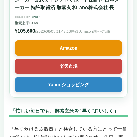
ーカー 特許取得済 酵素玄米Labo株式会社 長岡
式 PFOA・PTFE不使用 非IH 発芽玄米 圧力調理
created by
Rinker
甘酒 発酵 低温調理 【2025年4月発売開始】
酵素玄米Labo
¥105,600
(2026/08/05 21:47:13時点 Amazon調べ-
詳細)
Amazon
楽天市場
Yahooショッピング
「忙しい毎日でも、酵素玄米を“早く”おいしく」
「早く炊ける炊飯器」と検索している方にとって一番