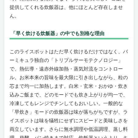
提供してくれる炊飯器は、他にほとんど存在しませ
ん。
「早く炊ける炊飯器」の中でも別格な理由
このライスポットはただ早く炊けるだけではなく、バ
ーミキュラ独自の「トリプルサーモテクノロジー」
で、熱伝導・遠赤外線加熱・蒸気対流をコントロー
ル。お米本来の旨味を最大限に引き出しながら、粒の
芯まで均一に加熱します。白米・玄米・おかゆ・炊き
込みご飯まで、どのモードでも炊き上がりが均一で、
冷凍してもレンジでチンしてもおいしい。一般的な
「早炊き」モードの炊飯器は味が落ちがちですが、ラ
イスポットは味を犠牲にせずにスピードと美味しさを
両立しています。さらに無水調理や低温調理、蒸し料
理、発酵、パン焼きまで対応。炊飯器というより、キ