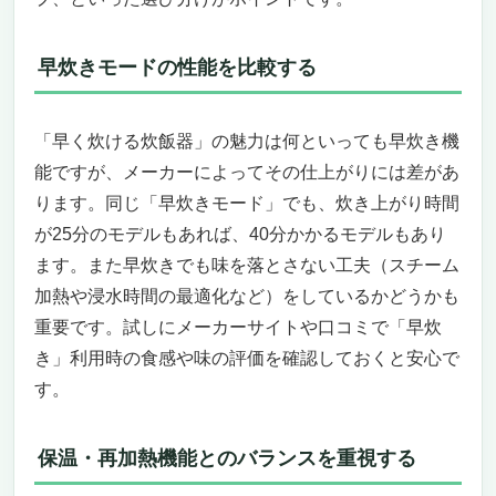
「早く炊ける炊飯器」の中でも別格な理由
「こういう人」には絶対におすすめ、「こう
いう人」には微妙かも
早炊きモードの性能を比較する
「買わなきゃ損」と断言できる理由
【圧倒的な時短と旨さを両立！】タイガー魔法
「早く炊ける炊飯器」の魅力は何といっても早炊き機
瓶 土鍋圧力IH炊飯器 JRX-S060W
もう迷わない、「早く炊ける炊飯器」を探し
能ですが、メーカーによってその仕上がりには差があ
ているあなたへ
ります。同じ「早炊きモード」でも、炊き上がり時間
強烈な個性とテクノロジーで、買わなきゃ損
が25分のモデルもあれば、40分かかるモデルもあり
するレベルの価値
ます。また早炊きでも味を落とさない工夫（スチーム
どんな人におすすめか、逆にどんな人には向
加熱や浸水時間の最適化など）をしているかどうかも
かないか
重要です。試しにメーカーサイトや口コミで「早炊
まとめ：早く炊けるだけじゃない、“感動”を
き」利用時の食感や味の評価を確認しておくと安心で
炊き上げる炊飯器
す。
象印マホービン 炊飯器 5.5合 黒釉 NW-FB10-
BZ ─ 早く炊ける炊飯器の決定版
たった15分でふっくら甘いご飯が炊ける驚異
保温・再加熱機能とのバランスを重視する
の「炎舞炊き」