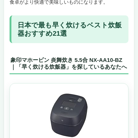
食卓がより快適で美味しいものになります。
こんな人には最高、逆にこういう人には向か
ないかも
象印 NH-GE54-XA ステンレス 業務用IH炊飯ジ
日本で最も早く炊けるベスト炊飯
ャー（単相200V）
器おすすめ21選
“早く炊ける炊飯器”を探しているあなたへ、
待ったなしの一台
プロ仕様の“炊き分け”で味もスピードも両立
こんな人に圧倒的おすすめ、こんな人には正
象印マホービン 炎舞炊き 5.5合 NX-AA10-BZ
直微妙かも
｜「早く炊ける炊飯器」を探しているあなたへ
今すぐ手に入れなきゃ損する理由
【早く炊ける炊飯器】の新常識！CUCKOO
CRP-CHSS1009FN 圧力炊飯器
圧倒的に早く、しかも美味しく炊ける理由
大容量×多機能で家族・来客にも余裕
「買わなきゃ損」と断言できる決定的なポイ
ント
おすすめできる人・できない人
まとめ