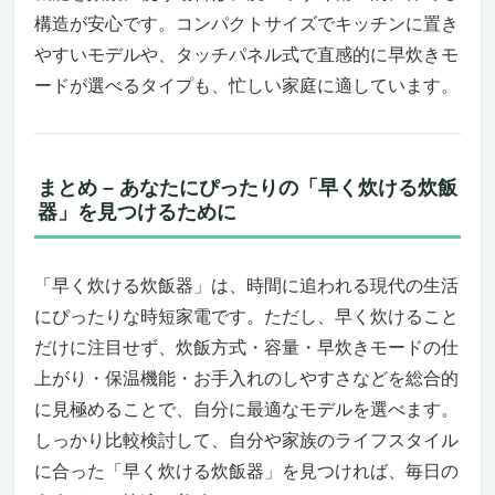
「かまど炊き」を超えた業務用の底力
構造が安心です。コンパクトサイズでキッチンに置き
こんな人・こんな店には絶対おすすめ
やすいモデルや、タッチパネル式で直感的に早炊きモ
逆にこういう人には向かないかもしれません
ードが選べるタイプも、忙しい家庭に適しています。
今導入しないと損する理由
【最速ごはん革命】Panasonic 海外向け圧力ス
チームIH炊飯器 Wおどり炊き SR-SSS185-RK
早く炊ける炊飯器を探しているあなたへ、こ
まとめ – あなたにぴったりの「早く炊ける炊飯
れは“待つ”という概念を壊す一台
器」を見つけるために
時間をお金で買う感覚、圧倒的な時短力
こういう人には絶対おすすめ、逆にこういう
人には微妙かも
「早く炊ける炊飯器」は、時間に追われる現代の生活
今買わなきゃ損、早く炊ける炊飯器の決定版
にぴったりな時短家電です。ただし、早く炊けること
象印「炎舞炊き」フラッグシップモデル（NW-
だけに注目せず、炊飯方式・容量・早炊きモードの仕
FC10-WZ 絹白） もう“待つ炊飯”には戻れな
上がり・保温機能・お手入れのしやすさなどを総合的
い。15分で極上ごはんを実現する圧倒的な時短
に見極めることで、自分に最適なモデルを選べます。
性能
しっかり比較検討して、自分や家族のライフスタイル
時短×本格派で“買わなきゃ損”と思わせる満
に合った「早く炊ける炊飯器」を見つければ、毎日の
足度