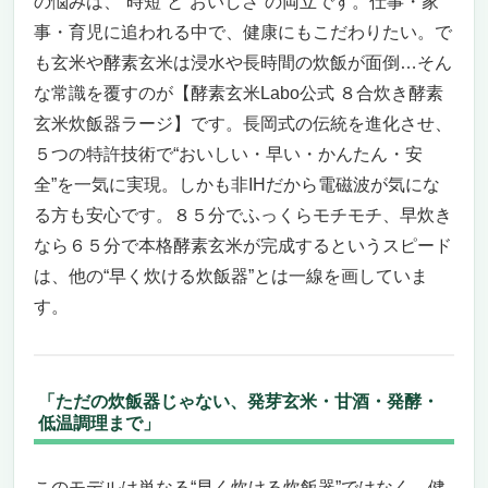
の悩みは、“時短”と“おいしさ”の両立です。仕事・家
事・育児に追われる中で、健康にもこだわりたい。で
も玄米や酵素玄米は浸水や長時間の炊飯が面倒…そん
な常識を覆すのが【酵素玄米Labo公式 ８合炊き酵素
玄米炊飯器ラージ】です。長岡式の伝統を進化させ、
５つの特許技術で“おいしい・早い・かんたん・安
全”を一気に実現。しかも非IHだから電磁波が気にな
る方も安心です。８５分でふっくらモチモチ、早炊き
なら６５分で本格酵素玄米が完成するというスピード
は、他の“早く炊ける炊飯器”とは一線を画していま
す。
「ただの炊飯器じゃない、発芽玄米・甘酒・発酵・
低温調理まで」
このモデルは単なる“早く炊ける炊飯器”ではなく、健