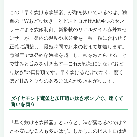
この「早く炊ける炊飯器」が群を抜いているのは、独
自の「Wおどり炊き」とビストロ匠技AIの4つのセン
サーによる炊飯制御。新搭載のリアルタイム赤外線セ
ンサーが、釜内の温度や水分量を一粒一粒に合わせて
正確に調整し、最短時間でお米の芯まで加熱します。
急減圧で爆発的な沸騰を起こし、粒をおどらせること
で甘みと旨みを引き出す—これが他社にはない“おど
り炊き”の真骨頂です。早く炊けるだけでなく、驚く
ほど甘みとツヤのあるごはんが炊きあがります。
ダイヤモンド竃釜と加圧追い炊きポンプで、速くて
旨いを両立
「早く炊ける炊飯器」というと、味が落ちるのでは？
と不安になる人も多いはず。しかしこのビストロは違