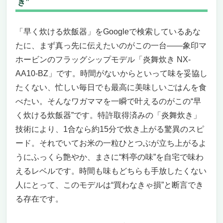
き”
【今すぐ買わなきゃ損する理由】
【まとめ】
【早く炊ける炊飯器】時間を奪われずに、毎日
「早く炊ける炊飯器」をGoogleで検索しているあな
の食卓を一瞬でグレードアップする究極の1台
たに、まず真っ先に伝えたいのがこの一台――象印マ
もう「炊けるまで待つ」時代は終わり！“早
ホービンのフラッグシップモデル「炎舞炊き NX-
く炊ける炊飯器”でごはん時間が変わる
AA10-BZ」です。時間がないからといって味を妥協し
高級304ステンレス製ライナー×多彩な調理
たくない、忙しい毎日でも最高に美味しいごはんを食
モード＝“時短”と“健康”の両立
べたい。そんなワガママを一瞬で叶えるのがこの“早
迷っている時間がもったいない！今すぐ“時
く炊ける炊飯器”です。特許取得済みの「炎舞炊き」
短革命”を始めよう
技術により、1合なら約15分で炊き上がる驚異のスピ
YMZTDDE スマート炊飯器 家庭用 多機能 大容
ード。それでいてお米の一粒ひとつぶが立ち上がるよ
量 5L ― 早く炊ける炊飯器の決定版
“待つ”というストレスから解放されたいあな
うにふっくら艶やか、まさに“料亭の味”を自宅で味わ
たへ
えるレベルです。時間も味もどちらも手放したくない
“買わない理由がない”と断言できる多機能ぶ
人にとって、このモデルは“買わなきゃ損”と断言でき
り
る存在です。
おすすめしたい人・おすすめできない人
まとめ：早く炊けるだけじゃない、生活を変