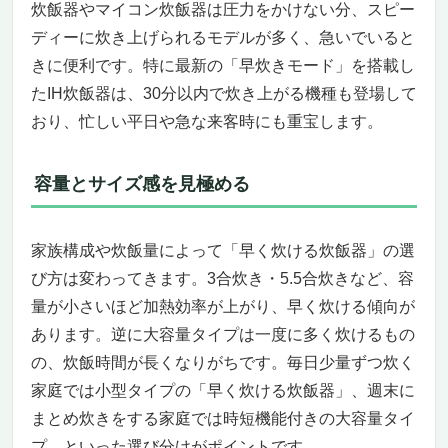
今すぐ手に入れないと本当に損！
炊飯器やマイコン炊飯器は圧力をかけない分、スピー
【酵素玄米Labo公式】８合炊き 酵素玄米炊飯
ディーに炊き上げられるモデルが多く、急いでいると
器ラージ — “早く炊ける炊飯器”を探している
きに便利です。特に最新の「早炊きモード」を搭載し
あなたに、これ以上ない決定打 —
たIH炊飯器は、30分以内で炊き上がる機種も登場して
「忙しい毎日でも、酵素玄米を“早く”おいし
おり、忙しい平日や急な来客時にも重宝します。
く」
「ただの炊飯器じゃない、発芽玄米・甘酒・
発酵・低温調理まで」
容量とサイズ感を見極める
「こういう人にはマストバイ、こういう人に
は正直向かない」
家族構成や炊飯量によって「早く炊ける炊飯器」の選
「今すぐ手に入れないと損する理由」
「まとめ：時短・健康・安心・多機能が一台
び方は変わってきます。3合炊き・5.5合炊きなど、容
で」
量が小さいほど加熱効率が上がり、早く炊ける傾向が
【世界一おいしいご飯を“早く”炊ける】バーミ
あります。逆に大容量タイプは一度に多く炊けるもの
キュラ ライスポット5合炊き（ソリッドシルバ
の、炊飯時間が長くなりがちです。毎日少量ずつ炊く
ー）
家庭では小型タイプの「早く炊ける炊飯器」、週末に
もう“普通の炊飯器”には戻れない！「早く炊
まとめ炊きをする家庭では時短機能付きの大容量タイ
ける炊飯器」を探すならこれ一択
プ、といった選び分けがポイントです。