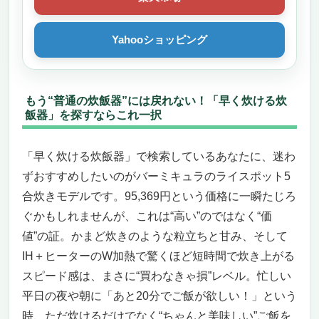
Yahooショッピング
もう“普通の炊飯器”には戻れない！「早く炊ける炊
飯器」を探すならこれ一択
「早く炊ける炊飯器」で検索しているあなたに、迷わ
ずおすすめしたいのがバーミキュラのライスポット5
合炊きモデルです。95,369円という価格に一瞬たじろ
ぐかもしれませんが、これは“高い”のではなく“価
値”の証。かまど炊きのような粒立ちと甘み、そして
IH＋ヒーターのW加熱で驚くほど短時間で炊き上がる
スピード感は、まさに“買わなきゃ損”レベル。忙しい
平日の夜や朝に「あと20分でご飯が欲しい！」という
時、ただ炊けるだけでなく“ちゃんと美味しい”ご飯を