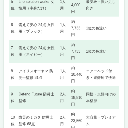
5
Life solution works 女
1人
最安級・買い足し
4,000
位
性用（中身だけ）
用
向き
円
約
6
備えて安心 24点 女性
1人
7,733
1位の色違い
位
用（ブラック）
用
円
約
7
備えて安心 24点 女性
1人
7,733
1位の色違い
位
用（ネイビー）
用
円
約
8
アイリスオーヤマ 防
1人
エアーベッド付
10,440
位
災士監修 31点
用
き・避難所で快適
円
約
9
Defend Future 防災士
2人
同棲・夫婦向けの
18,810
位
監修
用
本格派
円
約
10
防災のミカタ 防災士
2人
大容量・プレミア
23,560
位
監修 68点
用
ム
円