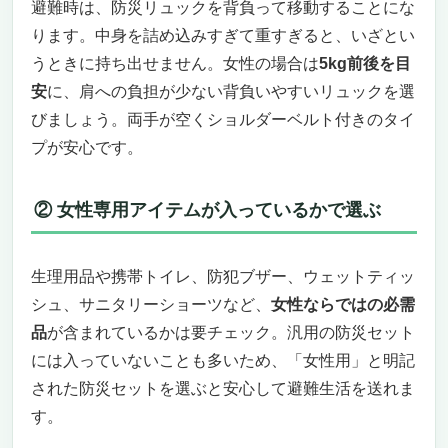
避難時は、防災リュックを背負って移動することにな
Q. 保存食や保存水の入れ替えはどうすればい
ります。中身を詰め込みすぎて重すぎると、いざとい
い？
うときに持ち出せません。女性の場合は
5kg前後を目
まとめ｜自分に合った女性向け防災セットで“も
安
に、肩への負担が少ない背負いやすいリュックを選
しも”に備えよう
びましょう。両手が空くショルダーベルト付きのタイ
プが安心です。
② 女性専用アイテムが入っているかで選ぶ
生理用品や携帯トイレ、防犯ブザー、ウェットティッ
シュ、サニタリーショーツなど、
女性ならではの必需
品
が含まれているかは要チェック。汎用の防災セット
には入っていないことも多いため、「女性用」と明記
された防災セットを選ぶと安心して避難生活を送れま
す。