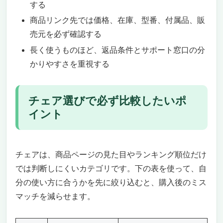
する
すめ5選
商品リンク先では価格、在庫、型番、付属品、販
【1位】 Secretlab TITAN Evo Black｜1位｜世界
基準の耐久性。長く愛されるゲーミングチェアの
売元を必ず確認する
王様
長く使うものほど、返品条件とサポート窓口の分
革新的な設計と卓越した耐久性で「失敗しない
かりやすさを重視する
1脚」
Secretlab TITAN Evo Blackのメリット・デメリ
ット
チェア選びで必ず比較したいポ
【2位】 AKRacing Pro-X V2｜2位｜5年保証×PU
イント
レザー×スチールフレームで安心
プロゲーマー御用達。耐久性に絶対の自信を持
つ定番モデル
チェアは、商品ページの見た目やランキング順位だけ
AKRacing Pro-X V2のメリット・デメリット
では判断しにくいカテゴリです。下の表を使って、自
【3位】 AutoFull M6 ゲーミングチェア｜3位｜コ
分の使い方に合うかを先に絞り込むと、購入後のミス
スパ最強の壊れにくいモデル
長持ちする快適性と先進機能の融合で「外さな
マッチを減らせます。
い選び方」
AutoFull M6 ゲーミングチェアのメリット・デ