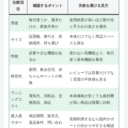
比較項
メリット
確認するポイント
失敗を避ける見方
目
【4位】 Bauhutte G-571-BK｜4位｜高身長対応＆
国内サポートで安心の日本ブランド
毎日使うか、週末だ
使用頻度が高いほど耐久性
用途
けか、家族共有か
と手入れの楽さを優先
180cm以上の方も窮屈さを感じないハイバック
設計
設置幅、奥行き、収
本体だけでなく周辺スペー
サイズ
Bauhutte G-571-BKのメリット・デメリット
納場所、持ち運び
スも測る
【5位】 Bauhutte Streamer’s Chair G-210-WH｜
必要十分な機能があ
使わない高機能より、毎日
5位｜顔が小さく映る！配信者向けの最適解
性能
るか
使う基本機能を重視
ソファのような快適さ×大きな背もたれで映え
夜間、集合住宅、赤
重視
レビューでは音量だけでな
静音性
ちゃんやペットの有
Bauhutte Streamer’s Chair G-210-WHのメリッ
く音質の不快感も見る
無
ト・デメリット
ゲーミングチェアを長持ちさせるメンテナンス方
ランニ
電気代、消耗品、交
本体価格が安くても維持費
法
ングコ
換部品、保証
が高い商品は慎重に比較
① PUレザーは月1で乾拭きする
スト
② キャスターの埃を取り除く
購入後
保証期間、販売元、
長期利用するなら国内サポ
③ ネジの緩みを定期的に締め直す
サポー
返品条件、問い合わ
ートの分かりやすさを確認
④ 直射日光・高温多湿を避ける