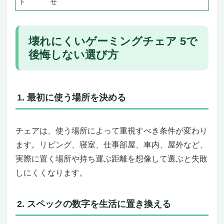
ト
せ
⑤ 耐荷重を絶対に超えない
ゲーミングチェア購入で失敗しがちなパターン
価格帯別おすすめ｜予算で選ぶ正解の1脚
壊れにくいゲーミングチェア 5で
3〜4万円台：Bauhutte Streamer’s Chair /
後悔しない選び方
Bauhutte G-571-BK
4〜6万円台：AutoFull M6
7〜8万円台：AKRacing Pro-X V2
1. 最初に使う場所を決める
9〜12万円台：Secretlab TITAN Evo Black
購入前の最終チェックリスト
壊れにくいゲーミングチェアと併用したい周辺ア
チェアは、使う場所によって重視すべき条件が変わり
イテム
ます。リビング、寝室、仕事部屋、車内、屋外など、
チェアマット
実際に置く場所や持ち運ぶ距離を想像して選ぶと失敗
フットレスト・オットマン
しにくくなります。
ランバーサポート・座布団
PUレザー専用クリーナー
壊れにくいゲーミングチェアの「真実」と購入の
2. スペックの数字を生活に置き換える
判断基準
用途別ベスト｜あなたに合う1脚はどれ？