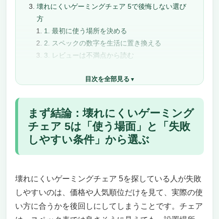
壊れにくいゲーミングチェア 5で後悔しない選び
方
1. 最初に使う場所を決める
2. スペックの数字を生活に置き換える
3. レビューは不満点から読む
4. 型番と販売元を確認する
目次を全部見る
5. 迷ったら上位候補を2つだけ比較する
チェア購入でよくある失敗
価格だけで選んで使い勝手を見落とす
まず結論：壊れにくいゲーミング
サイズ確認を本体寸法だけで済ませる
チェア 5は「使う場面」と「失敗
消耗品やメンテナンスを確認しない
しやすい条件」から選ぶ
口コミの評価点だけで判断する
チェアを買う前の最終チェックリスト
壊れにくいゲーミングチェア 5に関するよくある
質問
壊れにくいゲーミングチェア 5を探している人が失敗
壊れにくいゲーミングチェア 5は高い商品を選
しやすいのは、価格や人気順位だけを見て、実際の使
んだ方がいいですか？
い方に合うかを後回しにしてしまうことです。チェア
型落ちモデルは避けるべきですか？