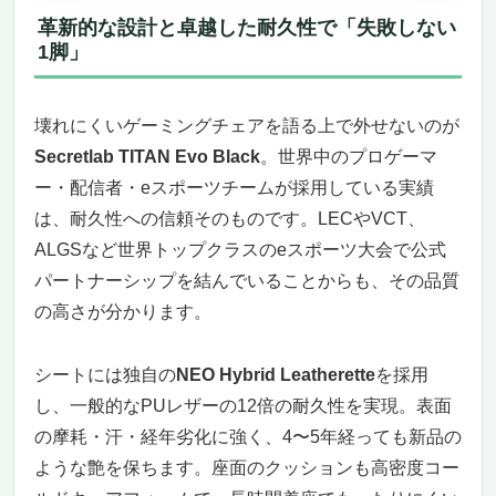
革新的な設計と卓越した耐久性で「失敗しない
1脚」
壊れにくいゲーミングチェアを語る上で外せないのが
Secretlab TITAN Evo Black
。世界中のプロゲーマ
ー・配信者・eスポーツチームが採用している実績
は、耐久性への信頼そのものです。LECやVCT、
ALGSなど世界トップクラスのeスポーツ大会で公式
パートナーシップを結んでいることからも、その品質
の高さが分かります。
シートには独自の
NEO Hybrid Leatherette
を採用
し、一般的なPUレザーの12倍の耐久性を実現。表面
の摩耗・汗・経年劣化に強く、4〜5年経っても新品の
ような艶を保ちます。座面のクッションも高密度コー