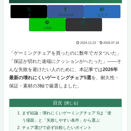
X
Facebook
はてブ
LINE
コピー
2024.12.23
2026.07.18
「ゲーミングチェアを買ったのに数年でガタついた」
「保証が切れた途端にクッションがへたった」――そ
んな失敗を避けたい人のために、本記事では
2026年
最新の壊れにくいゲーミングチェア5選
を、耐久性・
保証・素材の3軸で厳選しました。
目次
まず結論：壊れにくいゲーミングチェア 5は「使
う場面」と「失敗しやすい条件」から選ぶ
チェア選びで必ず比較したいポイント