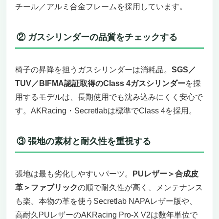
チール／アルミ合金フレームを採用しています。
② ガスシリンダーの品質をチェックする
椅子の昇降を担うガスシリンダーは消耗品。
SGS／
TUV／BIFMA認証取得のClass 4ガスシリンダー
を採
用するモデルは、長期使用でも沈み込みにくく安心で
す。AKRacing・Secretlabは標準でClass 4を採用。
③ 張地の素材と耐久性を重視する
張地は最も劣化しやすいパーツ。
PUレザー＞合成皮
革＞ファブリック
の順で耐久性が高く、メンテナンス
も楽。本物の革を使うSecretlab NAPAレザー版や、
高耐久PUレザーのAKRacing Pro-X V2は数年単位で