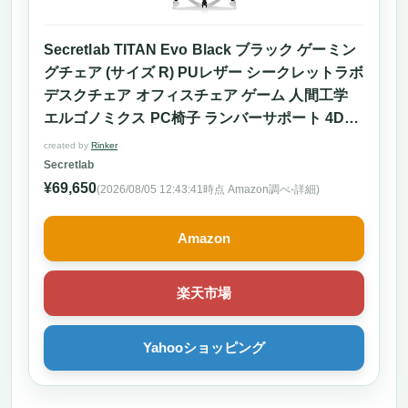
Secretlab TITAN Evo Black ブラック ゲーミン
グチェア (サイズ R) PUレザー シークレットラボ
デスクチェア オフィスチェア ゲーム 人間工学
エルゴノミクス PC椅子 ランバーサポート 4Dア
ームレスト ゲーミング家具 調節可能ランバーサ
created by
Rinker
ポート ゲーム椅子 パソコンチェア 座り心地 テ
Secretlab
レワーク 5年保証 在宅 リモート 165度リクライ
¥69,650
(2026/08/05 12:43:41時点 Amazon調べ-
詳細)
ニング ブラック
Amazon
楽天市場
Yahooショッピング