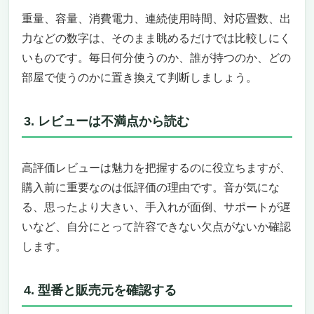
🏆 とにかく長く使いたい人
重量、容量、消費電力、連続使用時間、対応畳数、出
💪 大柄・体重があって耐荷重が気になる人
力などの数字は、そのまま眺めるだけでは比較しにく
💰 コスパ重視で5万円以内にしたい人
いものです。毎日何分使うのか、誰が持つのか、どの
📏 180cm以上の高身長
部屋で使うのかに置き換えて判断しましょう。
📺 配信者・YouTuber
よくある質問（FAQ）
3. レビューは不満点から読む
Q. ゲーミングチェアは何年くらい使える？
Q. ガスシリンダーは交換できる？
Q. PUレザーとファブリック、どちらが長持
高評価レビューは魅力を把握するのに役立ちますが、
ち？
購入前に重要なのは低評価の理由です。音が気にな
Q. 組み立ては自分でできる？
る、思ったより大きい、手入れが面倒、サポートが遅
Q. 床を傷つけない方法は？
いなど、自分にとって許容できない欠点がないか確認
Q. 中古で買うのはアリ？
まとめ｜壊れにくいゲーミングチェアの最適解
します。
4. 型番と販売元を確認する