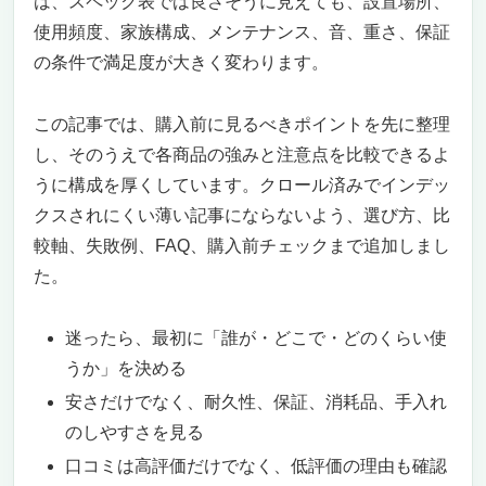
は、スペック表では良さそうに見えても、設置場所、
口コミはどこまで信用できますか？
使用頻度、家族構成、メンテナンス、音、重さ、保証
プレゼント用に選ぶ場合の注意点は？
の条件で満足度が大きく変わります。
ネット購入で失敗しないコツは？
チェアはどのタイミングで買い替えるべきです
この記事では、購入前に見るべきポイントを先に整理
か？
壊れにくいゲーミングチェア 5は比較軸を決めれ
し、そのうえで各商品の強みと注意点を比較できるよ
ば選びやすい
うに構成を厚くしています。クロール済みでインデッ
結論：壊れにくいゲーミングチェアならこの3脚
クスされにくい薄い記事にならないよう、選び方、比
壊れにくいゲーミングチェア5選 一覧比較表
較軸、失敗例、FAQ、購入前チェックまで追加しまし
壊れにくいゲーミングチェアの選び方｜6つの絶
た。
対チェック項目
① フレームとベースの素材を確認する
迷ったら、最初に「誰が・どこで・どのくらい使
② ガスシリンダーの品質をチェックする
うか」を決める
③ 張地の素材と耐久性を重視する
④ キャスターの素材と構造を確認
安さだけでなく、耐久性、保証、消耗品、手入れ
⑤ 耐荷重とサイズの適合性を確認
のしやすさを見る
⑥ ブランドと保証内容を確認する
口コミは高評価だけでなく、低評価の理由も確認
【ランキング】壊れにくいゲーミングチェアおす