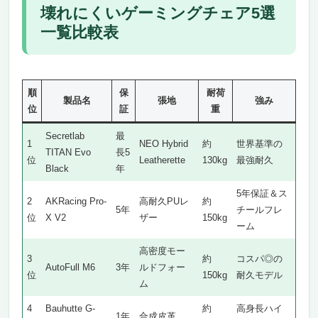
壊れにくいゲーミングチェア5選
一覧比較表
順
保
耐荷
製品名
張地
強み
位
証
重
Secretlab
最
1
NEO Hybrid
約
世界基準の
TITAN Evo
長5
位
Leatherette
130kg
最強耐久
Black
年
5年保証＆ス
2
AKRacing Pro-
高耐久PUレ
約
5年
チールフレ
位
X V2
ザー
150kg
ーム
高密度モー
3
約
コスパ◎の
AutoFull M6
3年
ルドフォー
位
150kg
耐久モデル
ム
4
Bauhutte G-
約
高身長ハイ
1年
合成皮革