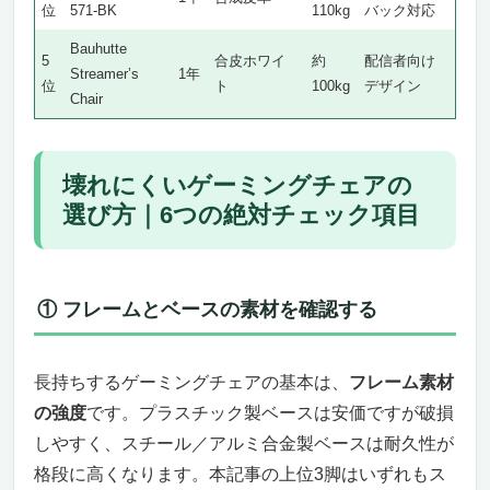
位
571-BK
110kg
バック対応
Bauhutte
5
合皮ホワイ
約
配信者向け
Streamer’s
1年
位
ト
100kg
デザイン
Chair
壊れにくいゲーミングチェアの
選び方｜6つの絶対チェック項目
① フレームとベースの素材を確認する
長持ちするゲーミングチェアの基本は、
フレーム素材
の強度
です。プラスチック製ベースは安価ですが破損
しやすく、スチール／アルミ合金製ベースは耐久性が
格段に高くなります。本記事の上位3脚はいずれもス