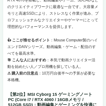
RTX 4070を搭載し、動画編集やゲーム、3DCADなど
のクリエイティブワークに最適な一台です。大容量メ
モリと高速SSDにより、ストレスなく作業が進み、プ
ロフェッショナルなクリエイターやゲーマーにとって
理想的なパフォーマンスを提供します。
👍 ここが推せるポイント
：Mouse Computer製のハイ
エンドDAIVシリーズ。動画編集・ゲーム・配信のす
べてを最高水準。
🎯 こんな人におすすめ
：本気で動画クリエイター活
動を始めたい人／プロ用機を探している人。
⚠ 購入前の注意点
：10万円台後半〜の予算が必要な
本格機。
【第2位】MSI Cyborg 15 ゲーミングノート
PC (Core i7 / RTX 4060 / 16GBメモリ /
512GB SSD)：動画編集とゲーミングを快適に