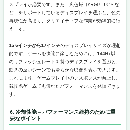
Office 2021搭載とセキュリティで安心の作業
スプレイが必要です。また、広色域（sRGB 100% な
環境
ど）をサポートしているディスプレイを選ぶと、色の
まとめ：動画編集とゲームの両方に最適な富
再現性が高まり、クリエイティブな作業が効率的に行
士通 LIFEBOOK WU3/H2
えます。
【第13位】HP ノートパソコン HP 15-fd ：動
画編集とゲームを快適にこなすコストパフォー
マンスに優れたノートPC（コスパ入門）
15.6インチから17インチ
のディスプレイサイズが理想
大画面と高解像度ディスプレイで快適な作業
的です。ゲームを快適に楽しむためには、
144Hz
以上
環境を提供
のリフレッシュレートを持つディスプレイを選ぶと、
大容量メモリとSSDで快適な作業をサポート
動きの速いシーンでも滑らかな映像を表示できます。
指紋認証でセキュリティも安心
これにより、ゲームプレイ中のレスポンスが向上し、
優れたインターフェースと拡張性
競技系ゲームでも優れたパフォーマンスを発揮できま
まとめ：コストパフォーマンスに優れた高機
す。
能ノートPC
【第14位】ZARPA ノートパソコン ゲーミング
PC：動画編集とゲーミングに最適な高性能モ
6. 冷却性能 – パフォーマンス維持のために重
デル（エントリー）
要なポイント
64GBメモリと1TB SSDで大容量の作業を快