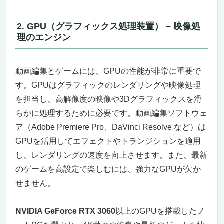
軽量で持ち運びやすく、長時間のバッテリー
駆動
2. GPU（グラフィックス処理装置） – 映像処
最新の接続技術と拡張性
理のエンジン
AI機能とCopilotキーで作業効率をアップ
【第7位】ASUS TUF Gaming F15 FX507ZI4：
動画編集とゲームには、GPUの性能が非常に重要で
動画編集とゲームを快適にこなすパワフルゲー
す。GPUはグラフィックのレンダリングや映像処理
ミングノートPC（MIL規格ハイスペ）
144Hzリフレッシュレート対応ディスプレイ
を担当し、高解像度の映像や3Dグラフィックスを滑
で滑らかな映像体験
らかに処理するために必要です。動画編集ソフトウェ
16GBメモリと512GB SSDで快適な作業をサ
ア（Adobe Premiere Pro、DaVinci Resolve など）は
ポート
GPUを活用してエフェクトやトランジションを適用
薄型・堅牢なデザインで持ち運びも安心
し、レンダリングの速度を向上させます。また、最新
豊富な接続ポートで拡張性抜群
のゲームを高設定で楽しむには、強力なGPUが欠か
まとめ：動画編集とゲーミングに最適な
せません。
ASUS TUF Gaming F15
【第8位】ASUS TUF Gaming A15 FA507NV：
動画編集とゲームに最適な高性能ゲーミングノ
NVIDIA GeForce RTX 3060
以上のGPUを搭載したノ
ートPC（AMD構成）