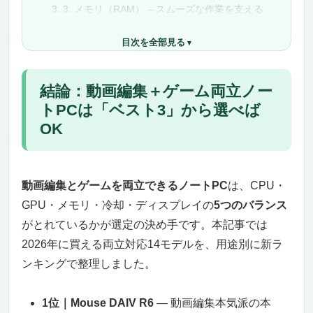
3. メモリ（RAM） – スムーズな作業を支える
鍵
目次を全部見る
4. ストレージ – 速度と容量のバランスを重視
5. ディスプレイ – 作業効率を高める重要な要
素
結論：動画編集＋ゲーム両立ノー
6. 冷却性能 – パフォーマンス維持のために重
トPCは「ベスト3」から選べば
要なポイント
OK
7. バッテリー駆動時間とポートの充実
まとめ
動画編集＋ゲーム両立ノートPC14機種｜スペッ
ク比較早見表
動画編集とゲームを両立できるノートPC
は、CPU・
【2026年版】動画編集＋ゲーム両立ノートPCお
GPU・メモリ・冷却・ディスプレイの
5つのバランス
すすめ14選｜新ランキング
がとれているかが選定の決め手です。本記事では
【第1位】Mouse DAIV R6 ゲーミング＆クリエ
2026年に買える両立対応14モデルを、用途別に新ラ
イターノートPC：動画編集とゲームを快適に
ンキングで整理しました。
こなすハイエンドマシン（クリエイター頂点）
32GBメモリと1TB SSDで快適な作業を実現
1位｜Mouse DAIV R6
― 動画編集本気派の本
16インチWQXGAディスプレイで正確な色表