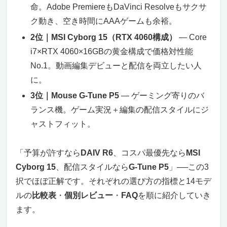
命。Adobe PremiereもDaVinci Resolveもサクサ
現と高解像度の映像
モバイル性能と拡張性
ク動き、空き時間にAAAゲームも余裕。
安心の3年間保証とサポート体制
2位｜MSI Cyborg 15（RTX 4060構成）
― Core
まとめ：動画編集、3DCAD、ゲーミングに
i7×RTX 4060×16GBの黄金構成で価格対性能
最適なハイパフォーマンスPC
No.1。動画編集デビューと配信を両立したい人
【第2位】MSI Cyborg 15 ゲーミングノートPC
に。
(Core i7 / RTX 4060 / 16GBメモリ / 512GB
3位｜Mouse G-Tune P5
― ゲーミング寄りのバ
SSD)：動画編集とゲーミングを快適にこなす
高性能ノートPC（コスパ最強）
ランス機。ゲーム実況＋編集の配信スタイルにジ
144Hzのリフレッシュレートで滑らかな映像
ャストフィット。
体験
16GBメモリと512GB SSDで快適な作業環境
「予算が許すなら
DAIV R6
、コスパ最優先なら
MSI
薄型軽量で持ち運びも便利
Cyborg 15
、配信スタイルなら
G-Tune P5
」──この3
豊富な接続ポートで作業環境を拡張
択でほぼ正解です。それぞれの選び方の指標と14モデ
まとめ：動画編集とゲームに特化した高性能
ルの
比較表
・
個別レビュー
・
FAQ
を順に紹介していき
ゲーミングノートPC
ます。
【第3位】Mouse G-Tune P5 ゲーミングノート
PC：動画編集とゲーミングの両方に対応する