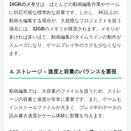
16GBのメモリ
は、ほとんどの動画編集作業やゲーム
豊富なポートと拡張性
に対応可能な標準的な容量です。しかし、4K以上の
まとめ：動画編集とゲーミングに最適なMSI
動画を編集する場合や、大規模なプロジェクトを扱う
Cyborg 15
場合には、
32GB
のメモリが推奨されます。メモリが
【第10位】LG ノートパソコン：動画編集とゲ
ームの両方を快適にこなす17インチの高性能ノ
多ければ多いほど、動画編集のタイムラインの動作が
ートPC（大画面派）
スムーズになり、ゲームプレイ中のラグも少なくなり
高精細WQXGAディスプレイでクリエイティ
ます。
ブ作業が快適に
長時間バッテリーで外出先でも安心
4. ストレージ – 速度と容量のバランスを重視
高速データ転送と拡張性を実現する
Thunderbolt 4
頑丈なデザインで安心の耐久性
動画編集では、大容量のファイルを扱うため、ストレ
まとめ：高性能で快適な作業をサポートする
ージの容量と速度が非常に重要です。また、ゲームも
動画編集・ゲーム向けノートPC
インストールファイルが大きく、プレイ中のデータの
【第11位】LG gram 超軽量17インチノートPC
読み書き速度がゲーム体験に影響を与えます。
(Ultra 7 / 16GB / 1TB SSD)：動画編集とゲーム
を両立できる高性能PC（超軽量大画面）