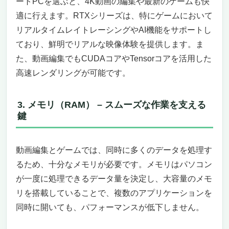
ートPCを選ぶと、4K動画の編集や最新のゲームも快
大容量1TB SSDと16GBメモリで快適な作業
適に行えます。RTXシリーズは、特にゲームにおいて
をサポート
リアルタイムレイトレーシングやAI機能をサポートし
144Hzリフレッシュレート対応ディスプレイ
ており、鮮明でリアルな映像体験を提供します。ま
で滑らかな映像体験
た、動画編集でもCUDAコアやTensorコアを活用した
RGBイルミネートキーボードでスタイリッシ
高速レンダリングが可能です。
ュに
豊富な接続ポートと長時間のバッテリー駆動
3ヶ月のXbox Game Pass Ultimate利用権付
3. メモリ（RAM） – スムーズな作業を支える
き
鍵
まとめ：動画編集とゲーミングの両方に最適
なコストパフォーマンスの高い一台
動画編集とゲームでは、同時に多くのデータを処理す
【第9位】MSI Cyborg 15 ゲーミングノート
るため、十分なメモリが必要です。メモリはパソコン
PC：動画編集とゲームに最適な高性能マシン
（MSIコスパ）
が一度に処理できるデータ量を決定し、大容量のメモ
144Hzのリフレッシュレートで滑らかな映像
リを搭載していることで、複数のアプリケーションを
16GBメモリと512GB SSDで効率的な作業環
同時に開いても、パフォーマンスが低下しません。
境
薄型・軽量設計で持ち運びも便利