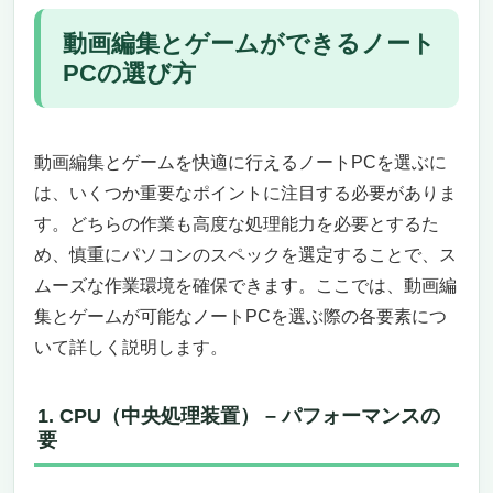
パワフルなノートPC（ゲーミング寄り）
動画編集とゲームができるノート
32GBメモリと1TB SSDで快適な作業環境
PCの選び方
144Hzリフレッシュレート対応ディスプレイ
で滑らかな映像体験
洗練されたホワイトデザインと高いモバイル
性
動画編集とゲームを快適に行えるノートPCを選ぶに
豊富な接続ポートで拡張性も抜群
は、いくつか重要なポイントに注目する必要がありま
安心の3年間保証とサポート
す。どちらの作業も高度な処理能力を必要とするた
【第4位】Mouse Computer DAIV R4 ノートパ
め、慎重にパソコンのスペックを選定することで、ス
ソコン：動画編集とゲームに最適な高性能クリ
ムーズな作業環境を確保できます。ここでは、動画編
エイターPC（クリエイターバランス）
集とゲームが可能なノートPCを選ぶ際の各要素につ
32GBメモリと1TB SSDで効率的な作業環境
いて詳しく説明します。
14インチのフルHDディスプレイで精密な編
集作業が可能
軽量かつ高いモバイル性
1. CPU（中央処理装置） – パフォーマンスの
豊富なポートと接続性で拡張性抜群
要
安心の3年間保証と365日電話サポート
まとめ：高性能なクリエイティブノートPC