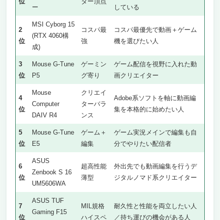
位
ター頂点
ー
している
MSI Cyborg 15
2
コスパ最
コスパ最優先で動画＋ゲーム
(RTX 4060構
位
強
機を選びたい人
成)
3
Mouse G-Tune
ゲーミン
ゲーム配信を視野に入れた動
位
P5
グ寄り
画クリエイター
Mouse
クリエイ
4
Adobe系ソフトを軸に動画編
Computer
ターバラ
位
集を本格的に始めたい人
DAIV R4
ンス
5
Mouse G-Tune
ゲーム＋
ゲーム実況メインで編集も自
位
E5
編集
分でやりたい配信者
ASUS
6
超高性能
外出先でも動画編集を行うデ
Zenbook S 16
位
薄型
ジタルノマド系クリエイター
UM5606WA
ASUS TUF
7
MIL規格
耐久性と性能を両立したい人
Gaming F15
位
ハイスペ
／持ち運びの機会がある人