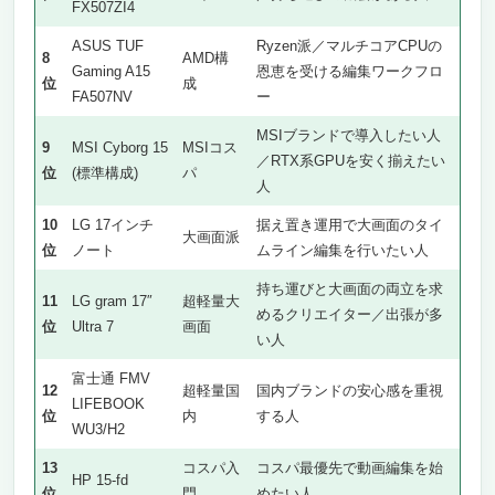
FX507ZI4
ASUS TUF
Ryzen派／マルチコアCPUの
8
AMD構
Gaming A15
恩恵を受ける編集ワークフロ
位
成
FA507NV
ー
MSIブランドで導入したい人
9
MSI Cyborg 15
MSIコス
／RTX系GPUを安く揃えたい
位
(標準構成)
パ
人
10
LG 17インチ
据え置き運用で大画面のタイ
大画面派
位
ノート
ムライン編集を行いたい人
持ち運びと大画面の両立を求
11
LG gram 17″
超軽量大
めるクリエイター／出張が多
位
Ultra 7
画面
い人
富士通 FMV
12
超軽量国
国内ブランドの安心感を重視
LIFEBOOK
位
内
する人
WU3/H2
13
コスパ入
コスパ最優先で動画編集を始
HP 15-fd
位
門
めたい人