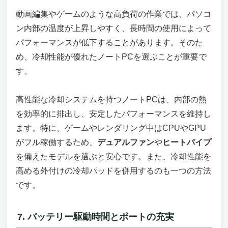
適に
動画編集やゲームのような高負荷の作業では、パソコ
165Hzリフレッシュレート対応の16インチ大
ン内部の温度が上昇しやすく、長時間の使用によって
画面ディスプレイ
オフィス作業も完璧に対応、MS Office 2019
パフォーマンスが低下することがあります。そのた
搭載
め、冷却性能が優れたノートPCを選ぶことが重要で
軽量かつ長時間使用が可能な設計
す。
豊富な接続ポートで拡張性も抜群
まとめ：動画編集とゲームに最適な高コスト
高性能な冷却システムを持つノートPCは、内部の熱
パフォーマンスPC
を効率的に排出し、安定したパフォーマンスを維持し
使い方別｜あなたに最適な1台はコレ
ます。特に、ゲームやレンダリング中はCPUやGPU
①YouTuber・配信メインの実況スタイル
がフル稼働するため、
デュアルファン
や
ヒートパイプ
②本格動画クリエイター（Premiere／
DaVinci）
を備えたモデルを選ぶと安心です。また、冷却性能を
③外出先でも編集したいデジタルノマド
高める外付けの冷却パッドを併用するのも一つの方法
④耐久性重視で長く使いたい
です。
⑤コスト最優先・入門したい
動画編集＋ゲーム両立ノートPC｜失敗しない選
7. バッテリー駆動時間とポートの充実
び方