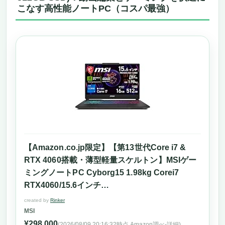
こなす高性能ノートPC（コスパ最強）
【Amazon.co.jp限定】【第13世代Core i7 &
RTX 4060搭載・薄型軽量スケルトン】MSIゲー
ミングノートPC Cyborg15 1.98kg Corei7
RTX4060/15.6インチ
FHD/144Hz/16GB/512GB/Windows 11/Cyborg-
created by
Rinker
15-A13VFK-1002JP
MSI
¥298,000
(2026/08/09 20:16:32時点 Amazon調べ-
詳細)