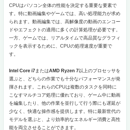
CPUはパソコン全体の性能を決定する重要な要素で
で動画編集とゲームを両立
【第5位】Mouse G-Tune E5 ゲーミングノート
す。特に動画編集やゲームでは、高い処理能力が求め
PC：動画編集とゲームの両方を極限まで快適
られます。動画編集では、高解像度の動画のエンコー
に（ゲーム＋編集）
ドやエフェクトの適用に多くの計算処理が必要です。
240Hzリフレッシュレート対応のWQXGAデ
一方、ゲームでは、リアルタイムで高品質なグラフィ
ィスプレイ
ックを表示するために、CPUの処理速度が重要で
32GBメモリと1TB SSDで快適な作業をサポ
す。
ート
ゲーミングノートとしての優れたモバイル性
Intel Core i7
または
AMD Ryzen 7
以上のプロセッサを
豊富な接続ポートで柔軟な拡張性
3年間保証で安心のサポート
選ぶと、どちらの作業でも十分なパフォーマンスが発
【第6位】ASUS Zenbook S 16 UM5606WA：
揮されます。これらのCPUは複数のタスクを同時に
動画編集とゲーミングに最適な超高性能ノート
こなすマルチコア処理に優れており、ゲーム中に動画
PC（超高性能薄型）
を編集したり、他の作業を並行して行う際にも遅延が
大容量32GBメモリと1TB SSDで快適な作業
少なく、快適な操作感を提供します。特に最新世代の
を実現
モデルを選ぶと、より効率的なエネルギー消費と高性
16インチOLEDディスプレイで鮮明な映像体
能を両立させることができます。
験