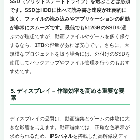
AIアクセラレーションで効率的な動画編集を
SSD（ソリッドステートドライブ）を選ぶことは必須
実現
です。SSDはHDDに比べて読み書き速度が圧倒的に
WQXGAディスプレイでクリアな映像体験
速く、ファイルの読み込みやアプリケーションの起動
大容量ストレージと長時間バッテリーで安心
が非常にスムーズです。最低でも512GBのSSD
を選
の作業環境
ぶのが理想ですが、動画ファイルやゲームを多く保存
スマート連携で作業効率をアップ
するなら、
1TB
の容量があれば安心です。さらに、大
まとめ：動画編集とゲームの両方を快適にこ
規模なプロジェクトを扱う場合には、外付けのSSDを
なす超軽量ノートPC
使用してバックアップやファイル管理を行うのもおす
【第12位】富士通 FMV LIFEBOOK WU3/H2：
動画編集とゲーミングを快適にこなす超軽量ノ
すめです。
ートPC（超軽量国内）
1TB SSDで大容量ストレージと高速なデータ
5. ディスプレイ – 作業効率を高める重要な要
アクセス
素
13.3インチのフルHDディスプレイでクリア
な映像体験
超軽量でモバイル性抜群、長時間バッテリー
ディスプレイの品質は、動画編集とゲームの体験に大
駆動
きな影響を与えます。動画編集では、正確な色表示が
多彩な接続ポートで作業環境を最大限に拡張
求められるため、
IPSパネル
を搭載した高解像度ディ