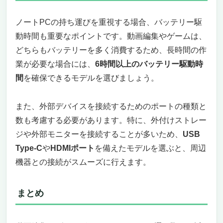
①GPUは「RTX 4050以上」が現代の最低ライ
ン
ノートPCの持ち運びを重視する場合、バッテリー駆
②CPUはCore i7／Ryzen 7以上のマルチコアが
動時間も重要なポイントです。動画編集やゲームは、
理想
どちらもバッテリーを多く消費するため、長時間の作
③メモリは32GBが安全圏
業が必要な場合には、
6時間以上のバッテリー駆動時
④SSDは1TB以上のNVMe
間
を確保できるモデルを選びましょう。
⑤冷却性能・ディスプレイ品質を見落とすな
動画編集＋ゲームノートPC｜よくある質問
Q1. 動画編集とゲーム、PCを分けるべき？
また、外部デバイスを接続するためのポートの種類と
Q2. RTX 4050とRTX 4060、選ぶならどっち？
数も考慮する必要があります。特に、外付けストレー
Q3. ノートPCで4K動画編集はできる？
ジや外部モニターを接続することが多いため、
USB
Q4. M3 Macとどっちが向いてる？
Type-C
や
HDMIポート
を備えたモデルを選ぶと、周辺
Q5. 冷却強化グッズは買ったほうがいい？
機器との接続がスムーズに行えます。
Q6. ノートでなくデスクトップのほうが良い？
Q7. セールはいつ狙うべき？
まとめ｜動画編集＋ゲームノートPCは「使うソ
まとめ
フト」と「ゲームジャンル」で選ぶ