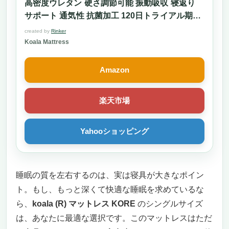
高密度ウレタン 硬さ調節可能 振動吸収 寝返り
サポート 通気性 抗菌加工 120日トライアル期間
メーカー10年保証
created by
Rinker
Koala Mattress
Amazon
楽天市場
Yahooショッピング
睡眠の質を左右するのは、実は寝具が大きなポイン
ト。もし、もっと深くて快適な睡眠を求めているな
ら、
koala (R) マットレス KORE
のシングルサイズ
は、あなたに最適な選択です。このマットレスはただ