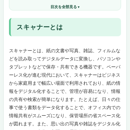
トベッドスキャナー」
目次を全部見る
写真のネガフィルムのスキャンには「フィルム
スキャナー」
名刺をスキャンするなら「名刺スキャナー」
スキャナーとは
コンパクトな「ハンディスキャナー」
スキャナーの選び方
解像度は大きいほど高精細
スキャナーとは、紙の文書や写真、雑誌、フィルムな
対応原稿サイズを確認
スキャンする量が多いなら給紙枚数・取り込み
どを読み取ってデジタルデータに変換し、パソコンや
速度をチェック
タブレットなどで保存・共有できる機器です。ペーパ
無線通信（Wi-Fi）に対応しているかどうか
ーレス化が進む現代において、スキャナーはビジネス
対応ファイル形式を確認
から家庭用まで幅広い場面で利用されており、紙の情
スキャン時の便利機能をチェック
報をデジタル化することで、管理が容易になり、情報
原稿自動判別
の共有や検索が簡単になります。たとえば、日々の仕
傾き自動検知
事で使う書類をデータ化することで、オフィス内での
裏写り自動除去
情報共有がスムーズになり、保管場所の省スペース化
スキャナーの人気メーカー
が図れます。また、思い出の写真や雑誌をデジタル化
キヤノン（CANON）