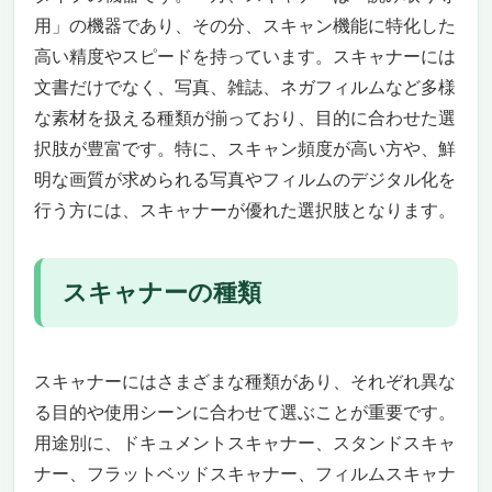
スキャナーのおすすめ｜フラットベッドスキャナ
用」の機器であり、その分、スキャン機能に特化した
ー
高い精度やスピードを持っています。スキャナーには
キヤノン CANOSCANLIDE400
文書だけでなく、写真、雑誌、ネガフィルムなど多様
エプソン GT-X830
エプソン「Offirio」DS-50000
な素材を扱える種類が揃っており、目的に合わせた選
サンワサプライ PSC-12UF
択肢が豊富です。特に、スキャン頻度が高い方や、鮮
エプソン GT-S660
明な画質が求められる写真やフィルムのデジタル化を
スキャナーのおすすめ｜フィルムスキャナー
行う方には、スキャナーが優れた選択肢となります。
ケンコー・トキナー KFS-14DF
キャビン CFS-N14
スキャナーのおすすめ｜名刺スキャナー
スキャナーの種類
サンワサプライ PSC-15UB
スキャナーのおすすめ｜ハンディスキャナー
エプソン ES-50
スキャナーにはさまざまな種類があり、それぞれ異な
サンワサプライ PSC-HS2BK
る目的や使用シーンに合わせて選ぶことが重要です。
ブラザー「JUSTIO」MDS-940DW
用途別に、ドキュメントスキャナー、スタンドスキャ
キヤノン「imageFORMULA」DR-P208II
ナー、フラットベッドスキャナー、フィルムスキャナ