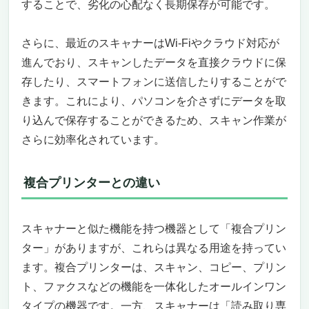
エプソン（EPSON）
することで、劣化の心配なく長期保存が可能です。
富士通（FUJITSU）
スキャナーのおすすめ｜ドキュメントスキャナ
さらに、最近のスキャナーはWi-Fiやクラウド対応が
ー・シートフィードスキャナー
進んでおり、スキャンしたデータを直接クラウドに保
リコー「ScanSnap iX1600」FI-IX1600A
存したり、スマートフォンに送信したりすることがで
キヤノン「R30」
きます。これにより、パソコンを介さずにデータを取
エプソン DS-C420
り込んで保存することができるため、スキャン作業が
エプソン FF-680W
さらに効率化されています。
ブラザー ADS-4700W
リコー「ScanSnap iX1300」FI-IX1300ABK
スキャナーのおすすめ｜スタンドスキャナー・オ
複合プリンターとの違い
ーバーヘッドスキャナー
CZUR「ET18 Pro」
アペックス「Aqual」AXSA4L
スキャナーと似た機能を持つ機器として「複合プリン
CZUR「Shine Ultra Pro」
ター」がありますが、これらは異なる用途を持ってい
CZUR「Aura S Pro」
ます。複合プリンターは、スキャン、コピー、プリン
ダダンドール「DINTENTION」
ト、ファクスなどの機能を一体化したオールインワン
DDDCA30001BK
タイプの機器です。一方、スキャナーは「読み取り専