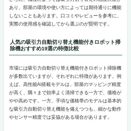
ルンバ（Roomba）205 DustCompactor
あり、部屋の環境や使い方によっては期待通りに機能
Combo ロボット掃除機（吸引力自動切り替え
しないこともあります。口コミやレビューを参考に、
機能付き！賢いロボット掃除機）
実際の使用感を確認してから選ぶのが賢明です。
進化した吸引力自動切り替え機能で場所に応
じてパワフル清掃
人気の吸引力自動切り替え機能付きロボット掃
業界初の機械式ゴミ圧縮機能で最大60日間ゴ
除機おすすめ19選の特徴比較
ミ捨て不要
LiDARナビゲーションとスマートマッピング
で効率的な掃除ルートを実現
市場には吸引力自動切り替え機能付きロボット掃除機
水拭き機能とモップ掛けが同時にできる2in1
が多数出ていますが、それぞれに特徴があります。例
仕様
えば、高性能AI搭載モデルは、部屋のマッピング精度
かんたん操作と音声アシスタント対応で誰で
が高く、隅々まで効率よく清掃できる一方で、価格が
も使いやすい
やや高めです。一方、手頃な価格帯のモデルは基本的
こんなニーズの人におすすめ：忙しくても手
間なく効率的に床掃除したい方
な吸引力自動切り替え機能を備えつつも、細かな動作
こんなニーズの人にはおすすめできない：大
やセンサー精度では妥協がある場合があります。
きな家や複雑な間取りでの広範囲清掃が必要
な方