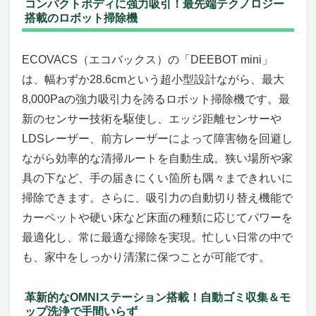
コンパクトボディに強力吸引！最先端テクノロジー
搭載のロボット掃除機
ECOVACS（エコバックス）の「DEEBOT mini」
は、幅わずか28.6cmという超小型設計ながら、最大
8,000Paの強力吸引力を誇るロボット掃除機です。最
新のセンサー技術を駆使し、エッジ距離センサーや
LDSレーザー、前方レーザーによって障害物を回避し
ながら効率的な清掃ルートを自動生成。狭い場所や家
具の下など、手の届きにくい箇所も隅々まできれいに
掃除できます。さらに、吸引力の自動切り替え機能で
カーペットや硬い床など床面の種類に応じてパワーを
最適化し、常に最適な掃除を実現。忙しい日常の中で
も、家中をしっかり清潔に保つことが可能です。
革新的なOMNIステーション搭載！自動ゴミ収集＆モ
ップ洗浄で手間いらず