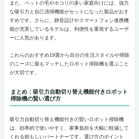
また、ペットの毛やホコリの多い家庭向けには、強力
吸引力自動切り替え機能付き！賢いロボット掃
な吸引力と自己清掃機能がセットになった製品がおす
除機おすすめ19選「roborock S7 Max Ultra」
すめです。さらに、静音設計やスマートフォン連携機
圧倒的な5500Pa強力吸引とスマートな自動
能が充実しているモデルは、利便性を重視するユーザ
切り替え機能で床もカーペットも完璧に清掃
ーに人気があります。
全自動クリーニングドック搭載でモップの洗
浄・乾燥・給水も自動化
先進のLiDARナビゲーションと3Dマッピング
これらのおすすめ19選から自分の生活スタイルや掃除
で最適ルートを自動計算
のニーズに最もマッチしたロボット掃除機を選ぶこと
こんなニーズの人におすすめ
が大切です。
こんなニーズの人にはおすすめできない
吸引力自動切り替え機能付き！賢いロボット掃
まとめ：吸引力自動切り替え機能付きロボット
除機「SwitchBot ロボット掃除機 K10+」
掃除機の賢い選び方
コンパクトでパワフル、狭い場所も隅々まで
清掃
自動で吸引力を切り替え！音も静かで快適な
吸引力自動切り替え機能付きの賢いロボット掃除機
使い心地
は、効率的で使いやすく、家事負担を大幅に軽減して
90日間自動ゴミ収集＆水拭き機能でお手入れ
くれる頼もしいパートナーです。選び方のポイント
簡単