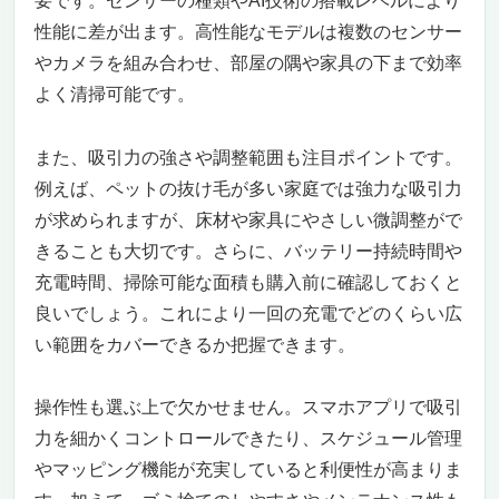
要です。センサーの種類やAI技術の搭載レベルにより
こんなニーズがある人にはおすすめ
性能に差が出ます。高性能なモデルは複数のセンサー
こういうニーズがある人にはおすすめできな
やカメラを組み合わせ、部屋の隅や家具の下まで効率
い
よく清掃可能です。
吸引力自動切り替え機能付き！SwitchBot
K10+Pro ロボット掃除機 — 小型なのに強力＆
賢い掃除を実現
また、吸引力の強さや調整範囲も注目ポイントです。
小型ボディで届きにくい場所もスッキリ！最
例えば、ペットの抜け毛が多い家庭では強力な吸引力
先端の高精度マッピング搭載
が求められますが、床材や家具にやさしい微調整がで
強力吸引力と自動切り替え機能で床材に合わ
きることも大切です。さらに、バッテリー持続時間や
せて最適パワーを提供
充電時間、掃除可能な面積も購入前に確認しておくと
自動ゴミ収集＆水拭き機能搭載で手間いらず
良いでしょう。これにより一回の充電でどのくらい広
の清掃体験
い範囲をカバーできるか把握できます。
静音設計とスマート家電連携で快適な生活空
間をサポート
こういったニーズがある人にはおすすめ
操作性も選ぶ上で欠かせません。スマホアプリで吸引
こういうニーズがある人にはおすすめできな
力を細かくコントロールできたり、スケジュール管理
い
やマッピング機能が充実していると利便性が高まりま
吸引力自動切り替え機能付き！賢いロボット掃