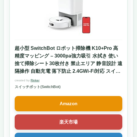
超小型 SwitchBot ロボット掃除機 K10+Pro 高
精度マッピング – 3000pa強力吸引 水拭き 使い
捨て掃除シート30枚付き 禁止エリア 静音設計 遠
隔操作 自動充電 落下防止 2.4GWi-Fi対応 スイッ
チボット Alexa Google Home IFTTT Siriに対応
created by
Rinker
スイッチボット(SwitchBot)
Amazon
楽天市場