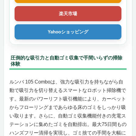
驚異の19,000Pa吸引力とスマート自動切り
替えで徹底的にキレイに
楽天市場
75℃温水で自動モップ洗浄＆乾燥、常に清潔
なモップで水拭き可能
LDSレーザーナビゲーションと障害物回避で
Yahooショッピング
スムーズなお掃除
アプリ＆音声コントロール対応でいつでも簡
単操作
圧倒的な吸引力と自動ゴミ収集で手間いらずの掃除
こんなニーズのある人におすすめ
体験
逆におすすめできないニーズ
EUREKA（ユーリカ）E20PLUS ロボット掃除
ルンバ 105 Comboは、強力な吸引力を持ちながら自
機 吸引力自動切り替え機能付きで賢くパワフ
動で吸引力を切り替えるスマートなロボット掃除機で
ルな清掃を実現
す。最新のパワーリフト吸引機能により、カーペット
圧倒的な8000Paの強力吸引力で徹底的にゴ
からフローリングまであらゆる床のゴミをしっかり吸
ミを除去！絡まり防止ブラシ搭載
自動ゴミ収集＆紙パック交換不要で手間いら
い取ります。さらに、自動ゴミ収集機能付きの充電ス
ずのスマート清掃
テーションに集めたゴミを自動排出。最大75日間もの
先進のDuoDetect AI 3D障害物回避技術で家
ハンズフリー清掃を実現し、ゴミ捨ての手間を大幅に