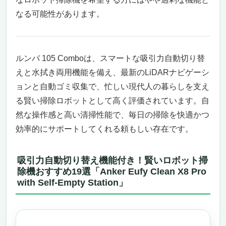
い
なる可能性があります。
吸引力 自動 切り替え機能 付き！ Dreame L20
Ultra Complete ロボット掃除機 — 業界初モッ
プエクステンド搭載の最先端スマートクリーナ
ー
ルンバ 105 Comboは、スマートな吸引力自動切り替
業界初のモップエクステンド技術で死角な
えと水拭き両用機能を備え、最新のLiDARナビゲーシ
し！徹底的な床掃除を実現
ョンと自動ゴミ収集で、忙しい現代人の暮らしを支え
7000Paの強力吸引力とAI+3D+LEDイメージ
る賢い掃除ロボットとして高く評価されています。自
ングで賢く物体を回避
然な操作感と高い清掃性能で、毎日の掃除を快適かつ
加圧回転式デュアルモップ＆カーペット対応
効率的にサポートしてくれる頼もしい存在です。
で多彩な床面に対応
大容量バッテリー＆高速充電で長時間稼働、
予備パーツも充実
吸引力自動切り替え機能付き！賢いロボット掃
こんなニーズがある人におすすめ
除機おすすめ19選「Anker Eufy Clean X8 Pro
with Self-Empty Station」
こんなニーズがある人にはおすすめできない