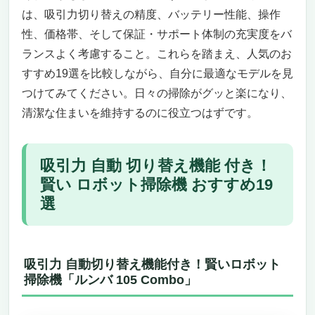
は、吸引力切り替えの精度、バッテリー性能、操作
便利なスマート機能で生活にフィット
性、価格帯、そして保証・サポート体制の充実度をバ
こんなニーズのある人におすすめ
こんなニーズのある人にはおすすめできない
ランスよく考慮すること。これらを踏まえ、人気のお
吸引力自動切り替え機能付き！賢いロボット掃
すすめ19選を比較しながら、自分に最適なモデルを見
除機おすすめ19選「TP-Link Tapo RV20 Max
つけてみてください。日々の掃除がグッと楽になり、
Plus」
清潔な住まいを維持するのに役立つはずです。
超薄型8.3cm設計で家具の下もスイスイお掃
除
MagSlim LiDARナビで高精度マッピング＆最
吸引力 自動 切り替え機能 付き！
適ルート清掃
賢い ロボット掃除機 おすすめ19
吸引力自動切り替えでカーペットもパワフル
選
清掃
水拭きモード搭載＆カーペット回避機能で床
を傷めない
吸引力 自動切り替え機能付き！賢いロボット
自動ゴミ収集機＋大容量3L紙パックで面倒な
掃除機「ルンバ 105 Combo」
ゴミ捨て激減
音声操作＆スマホアプリ対応で使い勝手抜群