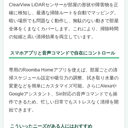
自動吸引力調整でどんな床もおまかせ清掃
ClearView LiDARセンサーが部屋の形状や障害物を正
障害物を認識して回避する高度な
確に検知し、最適な掃除ルートを自動でマッピング。
PrecisionVisionナビゲーション
暗い場所でも問題なく動作し、無駄のない動きで部屋
自動ゴミ収集機能で最長1年ゴミ捨て不要
全体をくまなくカバーします。これにより、掃除時間
多彩な連携機能で音声操作やスケジュール管
の短縮と高い清掃効果を両立しています。
理も簡単
こんな人におすすめ
こんな人にはおすすめできないかも
スマホアプリと音声コマンドで自在にコントロール
吸引力 自動 切り替え機能 付き！賢いロボット
掃除機「ECOVACS DEEBOT N30 Pro OMNI」
専用のRoomba Homeアプリを使えば、部屋ごとの清
エッジまで逃さない強力な吸引力と伸びるモ
掃スケジュール設定や吸引力の調整、拭き取り水量の
ップで徹底掃除
変更などを簡単にカスタマイズ可能。さらにAlexaや
髪の毛やペットの毛も絡みにくいZeroTangle
Googleアシスタント、Siri対応の音声コマンドでも操
2.0搭載でメンテナンスも楽
作できるため、忙しい日常でもストレスなく清掃を開
全自動モップ洗浄＆乾燥機能で清潔をキープ
スマホ連携＆アプリ操作で掃除をスマートに
始できます。
管理
先進のマッピング技術と障害物回避で効率よ
こういったニーズがある人にはおすすめ