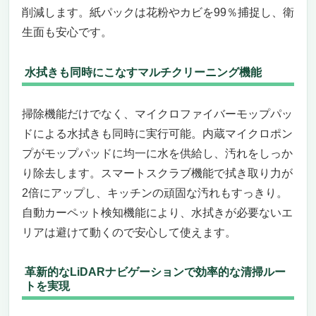
具や暗所もスイスイ掃除
削減します。紙パックは花粉やカビを99％捕捉し、衛
カーペット検知とモップ自動リフト機能で床
生面も安心です。
材に合わせた最適清掃
こんなニーズの方におすすめ＆おすすめでき
水拭きも同時にこなすマルチクリーニング機能
ない人
まとめ
ECOVACS DEEBOT T50 OMNI 吸引力自動切
掃除機能だけでなく、マイクロファイバーモップパッ
り替え機能付き！賢いロボット掃除機（超薄型
ドによる水拭きも同時に実行可能。内蔵マイクロポン
＆AI駆動で隅々まで徹底清掃）
プがモップパッドに均一に水を供給し、汚れをしっか
超薄型8.1cm設計で家具の下もスイスイ掃除
り除去します。スマートスクラブ機能で拭き取り力が
TruEdge 2.0とZeroTangle 2.0技術で隅々ま
2倍にアップし、キッチンの頑固な汚れもすっきり。
で絡まり知らず
自動カーペット検知機能により、水拭きが必要ないエ
AI駆動で最適な水拭き＆モップ洗浄を実現
リアは避けて動くので安心して使えます。
こういったニーズがある人にはおすすめ
こういうニーズがある人にはおすすめできな
い
革新的なLiDARナビゲーションで効率的な清掃ルー
吸引力 自動 切り替え機能 付き！賢いロボット
トを実現
掃除機おすすめ19選