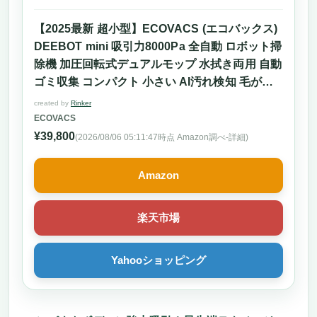
【2025最新 超小型】ECOVACS (エコバックス)
DEEBOT mini 吸引力8000Pa 全自動 ロボット掃
除機 加圧回転式デュアルモップ 水拭き両用 自動
ゴミ収集 コンパクト 小さい AI汚れ検知 毛が絡
まない 自動モップ洗浄 モップ乾燥 高精度マッピ
created by
Rinker
ング 障害物回避 ブラック
ECOVACS
¥39,800
(2026/08/06 05:11:47時点 Amazon調べ-
詳細)
Amazon
楽天市場
Yahooショッピング