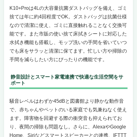
K10+Proは4Lの大容量抗菌ダストバッグを備え、ゴミ
捨ては年に約4回程度でOK。ダストバッグは抗菌仕様
なので清潔に使え、ゴミに直接触れることなく交換可
能です。また市販の使い捨て床拭きシートに対応した
水拭き機能も搭載し、モップ洗いの手間を省いていつ
でも床をサラッと清潔に保てます。忙しい方や掃除の
手間を減らしたい方にぴったりの機能です。
静音設計とスマート家電連携で快適な生活空間をサ
ポート
騒音レベルはわずか45dBと図書館より静かな動作音
で、赤ちゃんやペットのいる家庭でも気兼ねなく使え
ます。障害物を回避する際の衝突音も抑えられてお
り、夜間の掃除も問題なし。さらに、AlexaやGoogle
Home、Siriなどスマートスピーカーとの連携、IFTTT