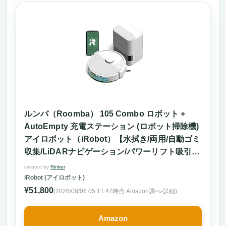
こんなニーズの人におすすめ
逆におすすめできないニーズ
まとめ
吸引力 自動 切り替え機能 付き！賢いロボット
掃除機おすすめ19選「Anker Eufy Robot
Vacuum 3-in-1 E20」
3つの形態で暮らしに合わせた多機能掃除を
実現
最大30000Paの強力吸引力と自動切り替えで
ルンバ（Roomba） 105 Combo ロボット +
どんな床もスッキリ
AutoEmpty 充電ステーション (ロボット掃除機)
約75日間ゴミ捨て不要の自動ゴミ収集ステー
アイロボット（iRobot）【水拭き/両用/自動ゴミ
ション付きで手間激減
収集/LiDARナビゲーション/パワーリフト吸引/ス
こんなニーズがある人におすすめ
マートスクラブ対応/マッピング 掃除経路確認/ア
こういうニーズがある人にはおすすめできな
created by
Rinker
プリ操作/落下防止/Amazon.co.jp購入時12ヶ月
い
iRobot (アイロボット)
保証/Y351260】ホワイト
吸引力 自動切り替え機能付き！賢いロボット
¥51,800
(2026/08/06 05:11:47時点 Amazon調べ-
詳細)
掃除機おすすめ19選「MOVA P50 Ultra ロボッ
ト掃除機」
Amazon