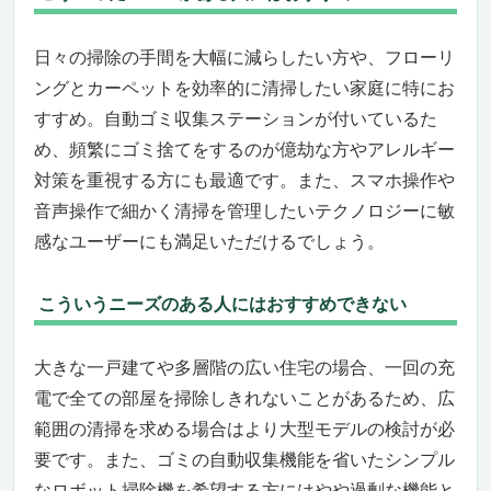
く清掃
長時間バッテリーで広い部屋も余裕で掃除
日々の掃除の手間を大幅に減らしたい方や、フローリ
こういったニーズがある人にはおすすめ
ングとカーペットを効率的に清掃したい家庭に特にお
逆におすすめできないニーズ
すすめ。自動ゴミ収集ステーションが付いているた
吸引力 自動 切り替え機能 付き！賢いロボット
掃除機「Narwal Freo X Ultra」
め、頻繁にゴミ捨てをするのが億劫な方やアレルギー
世界初の絡まりゼロフローティングブラシで
対策を重視する方にも最適です。また、スマホ操作や
毛髪のストレスから解放
音声操作で細かく清掃を管理したいテクノロジーに敏
自己完結型ゴミ処理技術で面倒なゴミ捨てを
感なユーザーにも満足いただけるでしょう。
大幅削減
8200Paの強力吸引とAI汚れ自動検知で徹底
こういうニーズのある人にはおすすめできない
清掃
水拭きも自動でおまかせ！自動洗浄・乾燥機
能で清潔さをキープ
大きな一戸建てや多層階の広い住宅の場合、一回の充
障害物回避や高精度マッピングで家中どこで
電で全ての部屋を掃除しきれないことがあるため、広
も隅々まで掃除
範囲の清掃を求める場合はより大型モデルの検討が必
こういったニーズがある人にはおすすめ
要です。また、ゴミの自動収集機能を省いたシンプル
こういうニーズがある人にはおすすめできな
なロボット掃除機を希望する方にはやや過剰な機能と