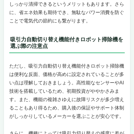
しっかり清掃できるというメリットもあります。さら
狭い場所もおまかせ！薄型設計＆スマートマ
に、省エネ効果も期待でき、無駄なパワー消費を防ぐ
ッピング
自動ゴミ収集＆モップ洗浄・乾燥ステーショ
ことで電気代の節約にも繋がります。
ンで手間激減
音声操作＆アプリ連携でスマート家電を体験
吸引力自動切り替え機能付きロボット掃除機を
こんなニーズの人におすすめ＆おすすめでき
選ぶ際の注意点
ないポイント
ECOVACS DEEBOT N20 PRO PLUS 吸引力自
動切り替え機能付き！賢いロボット掃除機
ただし、吸引力自動切り替え機能付きロボット掃除機
自動で吸引力を調整！パワフルかつ賢い清掃
は便利な反面、価格が高めに設定されていることが多
性能
い点は理解しておきましょう。高性能なセンサーやAI
自動ゴミ収集＆多層フィルターで衛生面も安
技術を搭載しているため、初期投資がややかさみま
心
す。また、機能の複雑さゆえに故障リスクが多少増え
300分連続稼働＆障害物回避で広範囲を効率
ることもあり得るため、購入後の保証やサポート体制
的に清掃
がしっかりしているメーカーを選ぶことが安心です。
アプリ＆音声操作でスマートライフを実現
こんなニーズのある人におすすめ
こんなニーズのある人にはおすすめできない
さらに、機種によっては吸引力切り替えの感度に差が