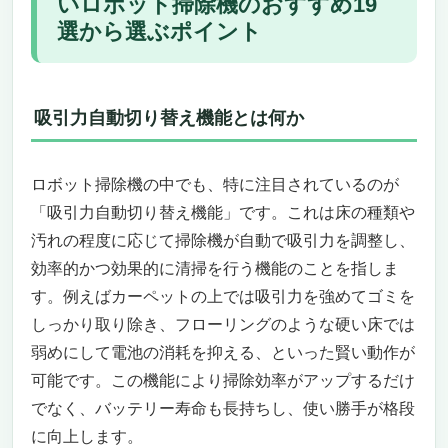
いロボット掃除機のおすすめ19
吸引力 自動 切り替え機能 付き！ 賢い ロボット
選から選ぶポイント
掃除機 おすすめ19選
吸引力 自動切り替え機能付き！賢いロボット
掃除機「ルンバ 105 Combo」
圧倒的な吸引力と自動ゴミ収集で手間いらず
吸引力自動切り替え機能とは何か
の掃除体験
水拭きも同時にこなすマルチクリーニング機
ロボット掃除機の中でも、特に注目されているのが
能
革新的なLiDARナビゲーションで効率的な清
「吸引力自動切り替え機能」です。これは床の種類や
掃ルートを実現
汚れの程度に応じて掃除機が自動で吸引力を調整し、
スマホアプリと音声コマンドで自在にコント
効率的かつ効果的に清掃を行う機能のことを指しま
ロール
す。例えばカーペットの上では吸引力を強めてゴミを
こういったニーズがある人にはおすすめ
しっかり取り除き、フローリングのような硬い床では
こういうニーズのある人にはおすすめできな
弱めにして電池の消耗を抑える、といった賢い動作が
い
可能です。この機能により掃除効率がアップするだけ
吸引力自動切り替え機能付き！賢いロボット掃
でなく、バッテリー寿命も長持ちし、使い勝手が格段
除機おすすめ19選「Anker Eufy Clean X8 Pro
with Self-Empty Station」
に向上します。