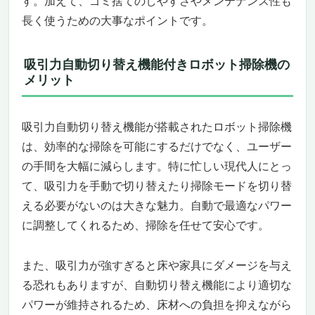
す。加えて、ゴミ捨てのしやすさやメンテナンス性も
除機おすすめ19選「ルンバ（Roomba）Plus
長く使うための大事なポイントです。
405 Combo」
パワフルな吸引力と自動切り替えで徹底的に
吸引力自動切り替え機能付きロボット掃除機の
掃除
メリット
拭き掃除も同時にできるデュアルクリーニン
グ機能
先進のLiDARナビゲーション＆スマートマッ
吸引力自動切り替え機能が搭載されたロボット掃除機
ピング
は、効率的な掃除を可能にするだけでなく、ユーザー
自動ゴミ排出とモップ洗浄機能でメンテナン
の手間を大幅に減らします。特に忙しい現代人にとっ
スもラクラク
て、吸引力を手動で切り替えたり掃除モードを切り替
簡単操作＆多彩なカスタマイズ機能
こんなニーズのある人におすすめ
える必要がないのは大きな魅力。自動で最適なパワー
逆にこんなニーズの人にはおすすめできない
に調整してくれるため、掃除を任せて安心です。
吸引力自動切り替え機能付き！賢いロボット掃
除機おすすめ19選「Anker Eufy Robot Vacuum
また、吸引力が強すぎると床や家具にダメージを与え
Omni C20」
る恐れもありますが、自動切り替え機能により適切な
強力7000Pa吸引力×加圧式デュアル回転モッ
パワーが維持されるため、床材への負担を抑えながら
プで徹底クリーン