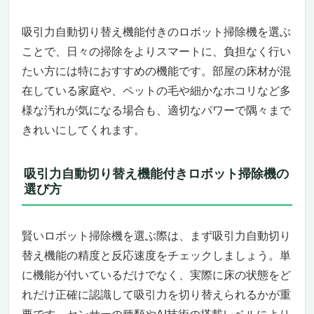
ダブルタービン搭載で圧倒的な吸引力を実現
自動ゴミ収集ステーションで面倒なゴミ捨て
吸引力自動切り替え機能付きのロボット掃除機を選ぶ
を軽減
ことで、日々の掃除をよりスマートに、負担なく行い
iPathレーザー・ナビゲーションとAI.Mapテ
たい方には特におすすめの機能です。部屋の床材が混
クノロジー2.0で賢く効率的な掃除
在している家庭や、ペットの毛や細かなホコリなど多
毛がらみ除去システムでペットの毛もストレ
様な汚れが気になる場合も、適切なパワーで隅々まで
スフリー
きれいにしてくれます。
こんなニーズのある人におすすめ
こんなニーズのある人にはおすすめできない
吸引力自動切り替え機能付き！賢いロボット掃
吸引力自動切り替え機能付きロボット掃除機の
除機おすすめ19選「ECOVACS DEEBOT
選び方
mini」
コンパクトボディに強力吸引！最先端テクノ
賢いロボット掃除機を選ぶ際は、まず吸引力自動切り
ロジー搭載のロボット掃除機
革新的なOMNIステーション搭載！自動ゴミ
替え機能の精度と反応速度をチェックしましょう。単
収集＆モップ洗浄で手間いらず
に機能が付いているだけでなく、実際に床の状態をど
静音設計＆アプリ操作で家族みんなが快適な
れだけ正確に認識して吸引力を切り替えられるかが重
暮らしを実現