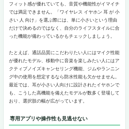
型から導き出した“究極の装着感”
フィット感が優れていても、音質や機能性がイマイチ
結論：耳が小さい人にとって“理想のワイヤ
では満足できません。「ワイヤレス イヤホン 耳 が 小
レスイヤホン”。でも、万人向けじゃないか
さい 人 向け」を選ぶ際には、単に小さいという理由
らこそ“選ばれる価値”がある
だけで決めるのではなく、自分のライフスタイルに合
【2025年新モデル】耳が小さい人でも快適フ
った機能が備わっているかもチェックしましょう。
ィット！多機能タッチ搭載「Aetyt
Bluetooth5.4 ワイヤレスイヤホン」
たとえば、通話品質にこだわりたい人にはマイク性能
小さな耳にもぴったり。探していたのは、こ
が優れたモデル、移動中に音楽を楽しみたい人にはア
んなワイヤレスイヤホンじゃないですか？
なぜ“耳が小さい人”におすすめなのか？実は
クティブノイズキャンセリング機能、ジムやランニン
ここが違う
グ中の使用を想定するなら防水性能も欠かせません。
次世代Bluetooth 5.4搭載。駅でも地下鉄で
最近では、耳が小さい人向けに設計されたイヤホンで
も、安定した音をあなたの耳へ
も、こうした高機能を備えたモデルが数多く登場して
タッチ操作＋カラーディスプレイ搭載の近未
おり、選択肢の幅が広がっています。
来感。これ、イヤホンの未来じゃない？
長時間使用に強い、最大48時間再生。通勤も
専用アプリや操作性も見逃せない
旅行もこれ1台でOK
音にこだわるあなたへ。6種のEQモードとノ