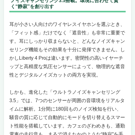
ノイズキャンセリング3.5搭載。環境に合わせて賢
く“静寂”を創り出す
耳が小さい人向けのワイヤレスイヤホンを選ぶとき、
「フィット感」だけでなく「遮音性」も非常に重要で
す。耳にしっかり収まらないと、どんなノイズキャン
セリング機能もその効果を十分に発揮できません。し
かしLiberty 4 Proは違います。密閉性の高いイヤーチ
ップと高精度な気圧センサーによって、物理的な遮音
性とデジタルノイズカットの両方を実現。
しかも、進化した「ウルトラノイズキャンセリング
3.5」では、7つのセンサーが周囲の音環境をリアルタ
イムに解析。1分間に180回ものノイズ検知を行い、
騒音の質に応じて自動的にモードを切り替えるスマー
ト性能を搭載しています。カフェのざわめきも、通勤
電車の走行音も、まるで消えたかのような“静寂”を手