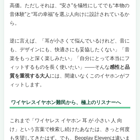
高価。ただしそれは、“安さ”を犠牲にしてでも“本物の
音体験”と“耳の幸福”を選ぶ人向けに設計されているか
ら。
逆に言えば、「耳が小さくて悩んでいるけれど、音に
も、デザインにも、快適さにも妥協したくない」「音
楽をもっと深く楽しみたい」「自分にとって本当にフ
ィットするものを長く使いたい」——そんな
感性と品
質を重視する大人
には、間違いなくこのイヤホンがフ
ィットします。
ワイヤレスイヤホン難民から、極上のリスナーへ
これまで「ワイヤレス イヤホン 耳 が 小さい 人 向
け」という言葉で検索し続けたあなたは、きっと何度
も失望してきたはず。でも、Beoplay Elevenは違いま