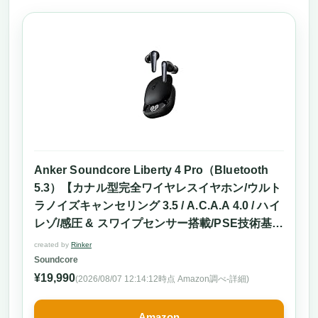
Anker Soundcore Liberty 4 Pro（Bluetooth
5.3）【カナル型完全ワイヤレスイヤホン/ウルト
ラノイズキャンセリング 3.5 / A.C.A.A 4.0 / ハイ
レゾ/感圧 & スワイプセンサー搭載/PSE技術基準
適合】ミッドナイトブラック
created by
Rinker
Soundcore
¥19,990
(2026/08/07 12:14:12時点 Amazon調べ-
詳細)
Amazon