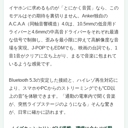
イヤホンに求めるものが「とにかく音質」なら、この
モデルはその期待を裏切りません。Anker独自の
A.C.A.A（同軸音響構造）4.0は、10.5mmの低音用ド
ライバーと4.6mmの中高音ドライバーをそれぞれ最適
な信号で制御し、歪みを最小限に抑えて高解像度な音
場を実現。J-POPでもEDMでも、映画の台詞でも、1
音1音がクリアに立ち上がり、まるで音楽に包まれて
いるような感覚です。
Bluetooth 5.3の安定した接続と、ハイレゾ再生対応に
より、スマホやPCからのストリーミングでも“CD以
上の音”を体験できます。「通勤の電車内で聞く音楽
が、突然ライブステージのようになる」そんな驚き
が、日常に確かに訪れます。