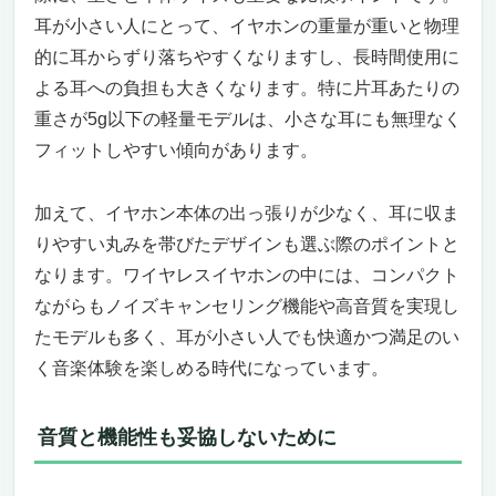
く「これが欲しかったんだ」と思える一台
耳が小さい人にとって、イヤホンの重量が重いと物理
【ワイヤレスイヤホン革命】小さい耳にもぴっ
的に耳からずり落ちやすくなりますし、長時間使用に
たりフィットする、KURMIZUの「空気伝導
よる耳への負担も大きくなります。特に片耳あたりの
型」Bluetoothイヤホンが想像を超える！
重さが5g以下の軽量モデルは、小さな耳にも無理なく
小さな耳でも“快適すぎて外したくない”——
フィットしやすい傾向があります。
あなたの耳にフィットする新感覚イヤホンと
は？
耳を塞がずに、世界を聴く。通勤・通学・仕
加えて、イヤホン本体の出っ張りが少なく、耳に収ま
事・家事すべてのシーンにマッチする安心設
りやすい丸みを帯びたデザインも選ぶ際のポイントと
計
なります。ワイヤレスイヤホンの中には、コンパクト
“聴きながら話せる”双方向の完成度。会話も
ながらもノイズキャンセリング機能や高音質を実現し
音楽もどちらも妥協しないサウンド設計
たモデルも多く、耳が小さい人でも快適かつ満足のい
接続の煩わしさから完全に解放。
く音楽体験を楽しめる時代になっています。
Bluetooth5.4の圧倒的スムーズさを体感せよ
最大100時間再生の圧倒的ロングバッテリ
ー。毎日使うからこそ“充電管理のストレ
音質と機能性も妥協しないために
ス”ゼロへ
小さな耳に“やさしくフィット”。数千人の耳