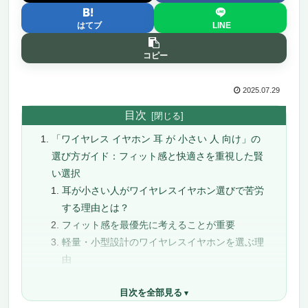
はてブ
LINE
コピー
2025.07.29
目次
「ワイヤレス イヤホン 耳 が 小さい 人 向け」の
選び方ガイド：フィット感と快適さを重視した賢
い選択
耳が小さい人がワイヤレスイヤホン選びで苦労
する理由とは？
フィット感を最優先に考えることが重要
軽量・小型設計のワイヤレスイヤホンを選ぶ理
由
音質と機能性も妥協しないために
目次を全部見る
専用アプリや操作性も見逃せない