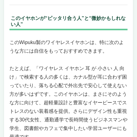
音の解像度に驚く。音楽が“聴こえる”から“感
じる”に変わる。
ノイズキャンセリングと防水性で、あらゆる
このイヤホンが“ピッタリ合う人”と“微妙かもしれな
シーンにフィット。
い人”
この商品が本当におすすめな人、ちょっと違
うかもしれない人。
このWipuku製のワイヤレスイヤホンは、特に次のよ
高価格でも納得できる理由が、そこにある。
うな方には自信をもっておすすめできます。
ソニー WI-1000XM2｜耳が小さい人に本気で勧
めたい、音質もノイズキャンセリングも妥協な
たとえば、「ワイヤレス イヤホン 耳 が 小さい 人 向
しのネックバンド型ワイヤレスイヤホン
け」で検索する人の多くは、カナル型が耳に合わず困
小さな耳に、確かなフィット感と安心感を
——ネックバンド型だから叶う“落ちない自
っていたり、落ちる心配で外出先で安心して使えない
由”
方が多いはずです。このイヤホンは、まさにそのよう
音楽に集中できる静けさとハイレゾ級の音質
な方に向けて、超軽量設計と豊富なイヤーピースでス
——その両方が欲しい人にこそ
トレスのない装着感を提供。さらにデザイン性も重視
音楽も通話も、耳にやさしく、便利に使え
する30代女性、通勤通学で長時間使うビジネスマンや
る。それが「耳が小さい人向けイヤホン」の
学生、図書館やカフェで集中したい学習ユーザーにも
理想形
最適です。