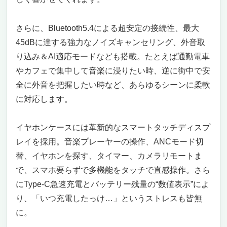
【Anker Soundcore AeroFit 2】 耳が小さい人
にも驚くほどフィットする、開放感あふれるワ
イヤレスイヤホンの新定番
さらに、Bluetooth5.4による超安定の接続性、最大
耳に“乗せる”新感覚、圧迫ゼロで長時間も快
45dBに達する強力なノイズキャンセリング、外音取
適
り込み＆AI適応モードなども搭載。たとえば通勤電車
ハイレゾ対応×重低音設計、音質にも妥協な
やカフェで集中して音楽に浸りたい時、逆に街中で安
し
全に外音を把握したい時など、あらゆるシーンに柔軟
充電も快適。10分で4時間再生。最大42時間
に対応します。
のロングライフ
スマホもPCも“同時接続”でストレスゼロのマ
ルチタスク
イヤホンケースには革新的なスマートタッチディスプ
こんな人におすすめ。逆に、こんな人には向
レイを採用。音楽プレーヤーの操作、ANCモード切
かないかも？
替、イヤホンを探す、タイマー、カメラリモートま
耳に悩んできた人ほど、試してほしい一台
で、スマホ要らずで多機能をタッチで直感操作。さら
Bang & Olufsen Beoplay EX：耳が小さい人に
にType-C急速充電とバッテリー残量の“数値表示”によ
もラグジュアリーな音体験を。
り、「いつ充電したっけ…」というストレスも皆無
音楽もデザインも妥協したくない、あなた
に。
へ。