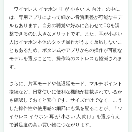
イズキャンセリングの融合
「ワイヤレス イヤホン 耳 が 小さい 人 向け」の中に
防水設計で汗も雨も怖くない。日常もスポー
は、専用アプリによって細かい音質調整が可能なモデ
ツも、あなたのそばに
ルもあります。自分の聴覚や好みに合わせてEQを調
こんな人にこそ使って欲しい。でも、正直こ
んな人には向かないかも…
整できるのは大きなメリットです。また、耳が小さい
まとめ：耳が小さい人向けイヤホンの決定
人はイヤホン本体のタッチ操作がうまく反応しないこ
版。未来を先取りしたいなら、これ一択
ともあるため、ボタン式やアプリからの操作が可能な
Bluetoothイヤホン Aetyt「ホワイト003」 小さ
モデルを選ぶことで、操作時のストレスも軽減されま
い耳でも痛くならない、あなた専用の“ちょう
す。
どいい”ワイヤレスイヤホン
快適性×高性能の両立。テレワークにも通勤
さらに、片耳モードや低遅延モード、マルチポイント
にも、ずっと使える相棒
接続など、日常使いに便利な機能が搭載されているか
音質も妥協なし。小型でもパワフル、ノイズ
も低減で快適な音体験
も確認しておくと安心です。サイズだけでなく、こう
このイヤホンがおすすめな人／そうでない人
した操作性や使用感の細部にも気を配ることが、「ワ
安くて、軽くて、心地よくて、ちゃんと使え
イヤレス イヤホン 耳 が 小さい 人 向け」を選ぶうえ
る
で満足度の高い買い物につながります。
Anker Soundcore AeroClip：耳が小さい人に本