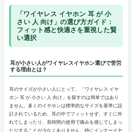
まとめ：「耳が小さい」からといって、選択肢
を狭める必要はない
「ワイヤレス イヤホン 耳 が 小
耳が小さい人向け高性能ワイヤレスイヤホンおす
さい 人 向け」の選び方ガイド：
すめ19選
フィット感と快適さを重視した賢
【Bluetooth 5.4・2025新登場】Wipuku ワイヤ
い選択
レスイヤホン EJ-117-W-19
耳が小さい人でも心地よく装着できる、究極
の没入型イヤホン体験
音質、操作性、デザイン――全部妥協したく
耳が小さい人がワイヤレスイヤホン選びで苦労
ない人にこそ選ばれている理由
する理由とは？
このイヤホンが“ピッタリ合う人”と“微妙かも
しれない人”
耳のサイズが小さい人にとって、「ワイヤレス イヤ
革新的な未来を体感する。価格に見合う価値
はあるのか？
ホン 耳 が 小さい 人 向け」を探すのは簡単ではあり
ワイヤレスイヤホンの理想形がここに。小さい
ません。多くのイヤホンは標準的なサイズを基準に設
耳にも、極上の音にもフィットする贅沢な選択
計されているため、耳の中でフィットせず、すぐに外
小さい耳でも、ラグジュアリーな音体験を諦
れてしまったり、長時間の使用で痛みを感じてしまっ
めたくないあなたへ
たりすることが少なくありません。特にインナーイヤ