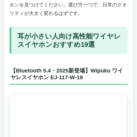
ホンを見つけてください。選び方一つで、日常のクオ
勤通学・Web会議が快適に
リティが大きく変わるはずです。
スマートタッチディスプレイと急速充電、そ
して48時間の連続再生
どんな人にぴったり？逆にこんな人には不向
耳が小さい人向け高性能ワイヤレ
きかも
スイヤホンおすすめ19選
デザイン性、携帯性、耐久性…どこをとって
も一級品
Beats Studio Pro – デザインと機能を兼ね備え
た、耳が小さい人にもフィットするワイヤレス
【Bluetooth 5.4・2025新登場】Wipuku ワイ
ヘッドフォン
ヤレスイヤホン EJ-117-W-19
「耳が小さい人にぴったり」そんな声が集ま
る理由とは？
「音質・デザイン・使いやすさ」三拍子そろ
った万能モデル
あなたにとって、この製品は「買い」なの
か？
「買ってよかった」その声が信頼の証
まとめ：耳が小さいあなたにこそ試してほし