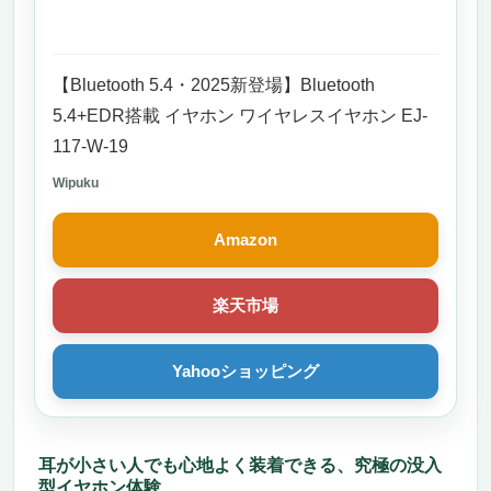
い、本命ワイヤレスヘッドホン
ワイヤレスイヤホンの常識を覆す！【Hydro
Flask Bluetooth6.0 タッチスクリーン搭載イヤ
【Bluetooth 5.4・2025新登場】Bluetooth
ホン】が登場
5.4+EDR搭載 イヤホン ワイヤレスイヤホン EJ-
小さな耳にもフィットする、かつてない快適
117-W-19
さ
Wipuku
最新Bluetooth6.0×タッチスクリーンで未来
の操作感を
Amazon
「聴く」を極める。13mmドライバー搭載の
プロ音質
ノイズキャンセリング3モードで日常の全シ
楽天市場
ーンをサポート
自撮りもOK！便利すぎる撮影＆バッテリー
Yahooショッピング
機能
コスパ最強。誰でも「正解の買い物」ができ
る価格と機能
まとめ：こんな人におすすめ！
耳が小さい人でも心地よく装着できる、究極の没入
型イヤホン体験
yjjc Bluetoothワイヤレスイヤホン（ホワイト）