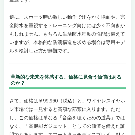
こんな人には最高。だけど、正直に言え
ば“合わない”人もいます
耳にやさしく、音にこだわるあなたへ——そ
逆に、スポーツ時の激しい動作で汗をかく場面や、完
の一歩を踏み出す価値がある逸品
全防水を重視するトレーニング向けには少々不向きか
もしれません。もちろん生活防水程度の性能は備えて
いますが、本格的な防滴構造を求める場合は専用モデ
ルを検討した方が無難です。
革新的な未来を体感する。価格に見合う価値はある
のか？
さて、価格は￥99,960（税込）と、ワイヤレスイヤホ
ン市場では一見すると高額な部類に入ります。ただ
し、この価格は単なる「音楽を聴くための道具」では
なく、「高機能ガジェット」としての価値を備えた証
明でもあります。スマートタッチディスプレイ、AIノ