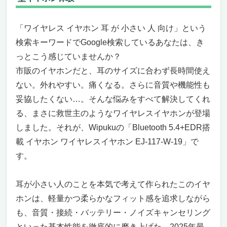
小さな耳にも、驚くほどピッタリ。違和感ゼロ
のフィット感
「ワイヤレス イヤホン 耳 が 小さい 人 向け」という
タッチで操作完結。スマホに触らなくても全
検索キーワードでGoogle検索しているあなたは、き
操作OK
っとこう感じていませんか？
小さいけどパワフル。音質とノイズキャンセ
市販のイヤホンだと、耳のサイズに合わず長時間使え
リングのバランスが最高
ない。外れやすい。痛くなる。さらに音質や機能性も
通勤・テレワーク・ゲーム…すべてに使える
妥協したくない…。そんな悩みをすべて解決してくれ
万能モデル
「耳が小さいから…」と諦めていたあなた
る、まさに救世主のようなワイヤレスイヤホンが登場
に、これ以上ない選択肢
しました。それが、Wipukuの「Bluetooth 5.4+EDR搭
高評価が続々。実際に使った人の声が証明す
載 イヤホン ワイヤレスイヤホン EJ-117-W-19」で
る信頼性
す。
まとめ：耳が小さいあなたに贈る“ストレス
ゼロの新定番”
耳が小さい人のことを本気で考えて作られたこのイヤ
ゼンハイザー IE 600｜小さな耳に、驚きの音体
ホンは、軽量かつ柔らかなフィット感を追求しながら
験を 「耳が小さいから、イヤホンが合わな
も、音質・接続・バッテリー・ノイズキャンセリング
い」と諦めていたあなたへ
小さな耳にもジャストフィット、それでい
といった基本性能を徹底的に磨き上げた、2025年最