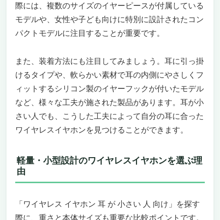
しにくく快適
際には、複数のサイズのイヤーピースが付属している
小さいけどパワフル。最大40時間の再生＆急
モデルや、女性や子ども向けに特別に設計されたコン
速充電対応
パクトモデルに注目することが重要です。
このイヤホンがハマる人・合わない人
結論：耳が小さい人が「ようやくたどり着け
また、装着方法にも注目してみましょう。耳に引っ掛
る」理想のイヤホン
けるタイプや、軟らかい素材で耳の内側にやさしくフ
Bowers & Wilkins Px8（ロイヤル・バーガンデ
ィットするシリコン製のイヤーフックが付いたモデル
ィ） 「耳が小さい人に合う」だけじゃない
など、様々な工夫が施された製品があります。耳が小
——音楽の世界に深く没入できる“真の音体験”
高音質だけじゃ物足りない人へ。全方位に隙
さい人でも、こうした工夫によって自分の耳に合った
がない“ラグジュアリー・ヘッドフォン”
ワイヤレスイヤホンを見つけることができます。
「耳が小さいとヘッドフォンは無理かも…」
そんな人にこそ試してほしい設計哲学
軽量・小型設計のワイヤレスイヤホンを選ぶ理
こういう人におすすめ／おすすめできない人
由
“イヤホン”を探していたのに“ヘッドフォ
ン”を買ってよかったと思える、唯一無二の
体験
「ワイヤレス イヤホン 耳 が 小さい 人 向け」を探す
「迷ったら、とりあえずこれで良い」ではな
際に、重さと本体サイズも重要な比較ポイントです。