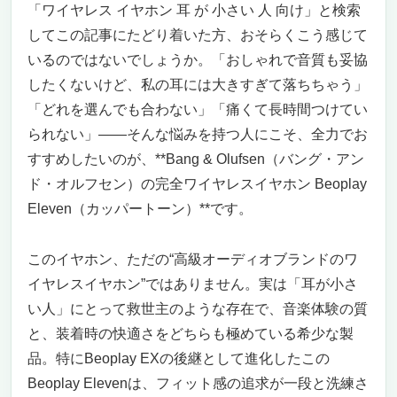
「ワイヤレス イヤホン 耳 が 小さい 人 向け」と検索
してこの記事にたどり着いた方、おそらくこう感じて
いるのではないでしょうか。「おしゃれで音質も妥協
したくないけど、私の耳には大きすぎて落ちちゃう」
「どれを選んでも合わない」「痛くて長時間つけてい
られない」——そんな悩みを持つ人にこそ、全力でお
すすめしたいのが、**Bang & Olufsen（バング・アン
ド・オルフセン）の完全ワイヤレスイヤホン Beoplay
Eleven（カッパートーン）**です。
このイヤホン、ただの“高級オーディオブランドのワ
イヤレスイヤホン”ではありません。実は「耳が小さ
い人」にとって救世主のような存在で、音楽体験の質
と、装着時の快適さをどちらも極めている希少な製
品。特にBeoplay EXの後継として進化したこの
Beoplay Elevenは、フィット感の追求が一段と洗練さ