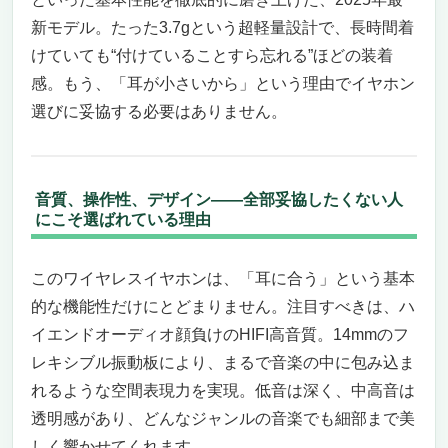
て“本物の音”が聴ける幸福
新モデル。たった3.7gという超軽量設計で、長時間着
あなたにとって「音」は、どんな存在です
けていても“付けていることすら忘れる”ほどの装着
か？
感。もう、「耳が小さいから」という理由でイヤホン
小さな耳に、最高の音を。ゼンハイザー IE
選びに妥協する必要はありません。
600をあなたのパートナーに。
【VGP2025金賞】Shure SE846 第2世代：耳が
小さい人でも“本物”を聴けるワイヤレスイヤホ
音質、操作性、デザイン――全部妥協したくない人
ン体験へ
にこそ選ばれている理由
小さな耳にも、妥協なき音を。Shure SE846
が叶える“ピッタリ”と“極上”
解像度の高さ、空間の広さ、低音の深さ。こ
このワイヤレスイヤホンは、「耳に合う」という基本
れが“音を聴く”の本当の意味
的な機能性だけにとどまりません。注目すべきは、ハ
小さな耳のあなたにこそ、使ってほしい。で
イエンドオーディオ顔負けのHIFI高音質。14mmのフ
も「ラフに使いたいだけ」の人にはおすすめ
レキシブル振動板により、まるで音楽の中に包み込ま
しません
れるような空間表現力を実現。低音は深く、中高音は
プロも唸る。価格以上の満足を、あなたの耳
透明感があり、どんなジャンルの音楽でも細部まで美
で。
しく響かせてくれます。