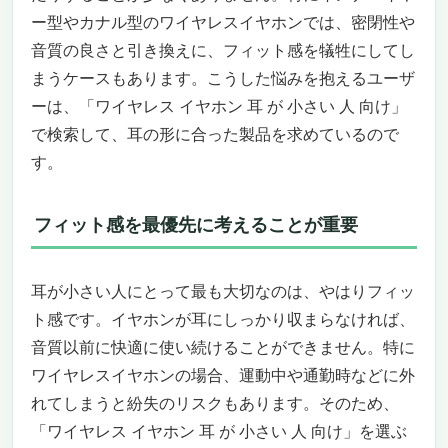
フィット感だけじゃない、世界観まで変わ
ー型やカナル型のワイヤレスイヤホンでは、密閉性や
る“音の精度”
音質の良さと引き換えに、フィット感を犠牲にしてし
洗練されたデザインと機能性、その両立に驚
まうケースもあります。こうした悩みを抱えるユーザ
くはず
このイヤホンに向いている人・向いていない
ーは、「ワイヤレス イヤホン 耳 が 小さい 人 向け」
人
で検索して、耳の形に合った製品を求めているので
ワイヤレスイヤホン難民から、極上のリスナ
す。
ーへ
【Anker Soundcore Liberty 4 Pro】耳が小さい
フィット感を最優先に考えることが重要
人にもフィットする、プレミアム完全ワイヤレ
スイヤホンの決定版
まるで“私専用”のようにフィット。耳が小さ
耳が小さい人にとって最も大切なのは、やはりフィッ
い人の「イヤホン難民」も救う高性能モデル
ト感です。イヤホンが耳にしっかり収まらなければ、
音楽の“全部”を味わう。ハイレゾ対応＆
音質以前に快適に使い続けることができません。特に
A.C.A.A 4.0がもたらす未体験の音質
ワイヤレスイヤホンの場合、運動中や通勤時などに外
ノイズキャンセリング3.5搭載。環境に合わ
れてしまうと紛失のリスクもあります。そのため、
せて賢く“静寂”を創り出す
タッチではない「感圧＆スワイプ」。誤操作
「ワイヤレス イヤホン 耳 が 小さい 人 向け」を選ぶ