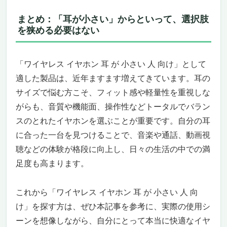
気で勧めたい「ストレスゼロ」のワイヤレスイ
まとめ：「耳が小さい」からといって、選択肢
ヤホン
を狭める必要はない
耳が小さい人の“イヤホン難民”にこそ知って
ほしい、革命的な快適さ
小さい耳にしっかりフィット、でも全く痛く
「ワイヤレス イヤホン 耳 が 小さい 人 向け」として
ない。耳にかけるだけの自由なスタイル
適した製品は、近年ますます増えてきています。耳の
自然な聞こえ方＋高音質。オープンイヤーの
サイズで悩む方こそ、フィット感や軽量性を重視しな
新しい常識を更新する
がらも、音質や機能面、操作性などトータルでバラン
長時間つけても疲れない、耳がムレない、落
スのとれたイヤホンを選ぶことが重要です。自分の耳
ちない。日常での使いやすさが段違い
通話も安心、音漏れも最小限。使えば分か
に合った一台を見つけることで、音楽や通話、動画視
る“プロ品質”
聴などの体験が格段に向上し、日々の生活の中での満
このイヤホンが“合う人・合わない人”
足度も高まります。
イヤホン Bluetooth ワイヤレスイヤホン【2025
年新登場・多機能タッチスクリーン】
これから「ワイヤレス イヤホン 耳 が 小さい 人 向
耳が小さい人でも驚くほどフィット！まるで
け」を探す方は、ぜひ本記事を参考に、実際の使用シ
「着けていない」感覚
ーンを想像しながら、自分にとって本当に快適なイヤ
圧倒的な音質とノイズキャンセリングで、通