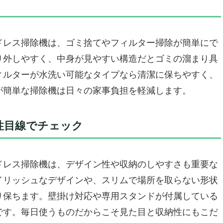
きないかも
コードレス掃除機「roborock F25 Combo」
ドレス掃除機は、ゴミ捨てやフィルター掃除が簡単にで
も優しいコードレス掃除機
り外しやすく、中身が見やすい構造だとゴミの溜まり具
キレイに
ィルターが水洗い可能なタイプなら清潔に保ちやすく、
が満載
が簡単な掃除機は日々の家事負担を軽減します。
できません
性目線でチェック
ドレス掃除機「Narwal S20 Pro」
ピカピカ
計で使いやすさ抜群
ドレス掃除機は、デザイン性や収納のしやすさも重要な
ラク
イリッシュなデザインや、スリムで場所を取らない形状
すすめできない
り保ちます。壁掛け対応や専用スタンドが付属している
ドレス掃除機「Onkya スティッククリーナー」
です。毎日使うものだからこそ見た目と収納性にもこだ
クラク操作できるから家事の負担を軽減