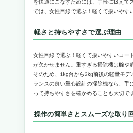
を快適にこなすためには、手軽に扱えて
使うたびにラクに感じる軽さと持
では、女性目線で選ぶ！軽くて扱いやす
自動ゴミ収集ドックで手間いらず
賢く吸引力を調整！センサーが床
軽さと持ちやすさで選ぶ理由
こんな女性におすすめ＆気をつけ
女性目線で選ぶ！軽くて扱いやすいコード
片手でも楽々操作！女性に嬉しい
女性目線で選ぶ！軽くて扱いやすいコー
マイクロミスト搭載で床をしっと
が欠かせません。重すぎる掃除機は腕や
お手入れ簡単！からまないブラシ
そのため、1kg台から3kg前後の軽量
LEDライトとクリーンセンサーで
ランスの良い重心設計の掃除機なら、手
こんな人におすすめ
って持ちやすさを確かめることも大切で
こんな人にはおすすめできないか
女性目線で選ぶ！軽量＆扱いやすさ抜群のコー
Absolute」
操作の簡単さとスムーズな取り
軽くて扱いやすい！女性でもラク
見えないホコリを光で浮かび上がら