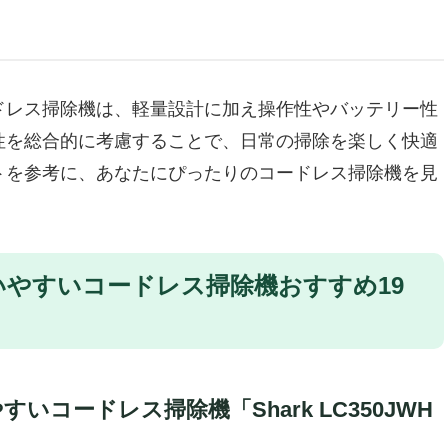
性能HEPAフィルター搭載で清潔感アップ
ー着脱で安心の使い勝手
かも
ドレス掃除機は、軽量設計に加え操作性やバッテリー性
除機「Tineco Floor One S5 Combo」
性を総合的に考慮することで、日常の掃除を楽しく快適
性に嬉しい2-in-1掃除機
トを参考に、あなたにぴったりのコードレス掃除機を見
クラク！女性に優しい使い心地
細部までキレイにしたい女性にぴったり
できない人の特徴
eame Z10 Station 自動集塵付きコードレス掃除機
やすいコードレス掃除機おすすめ19
除が快適に
間を大幅に削減
ー対策もバッチリ
の掃除もラクラク
コードレス掃除機「Shark LC350JWH
可能