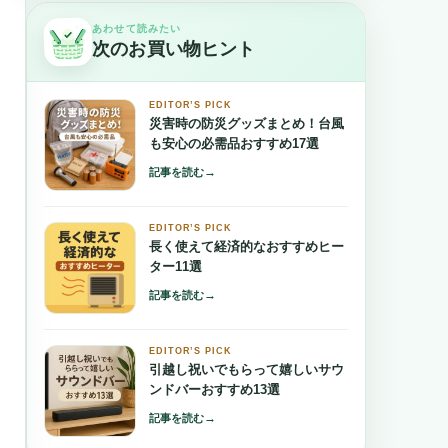
あわせて読みたい
次のお買い物ヒント
EDITOR’S PICK
災害時の防災グッズまとめ！台風
も安心の必需品おすすめ17選
→
記事を読む
EDITOR’S PICK
長く使えて経済的なおすすめヒー
ター11選
→
記事を読む
EDITOR’S PICK
引越し祝いでもらって嬉しいサウ
ンドバーおすすめ13選
→
記事を読む