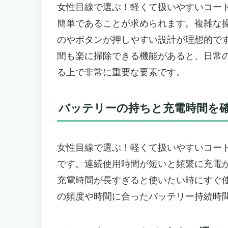
自動で吸引力を調整！効率的に掃
女性目線で選ぶ！軽くて扱いやすいコー
お手入れも簡単！衛生的なゴミ捨
簡単であることが求められます。複雑な
こんな人におすすめ！
のやボタンが押しやすい設計が理想的で
こんな人にはおすすめできません
間も楽に掃除できる機能があると、日常
女性に嬉しい！軽くて扱いやすいコードレス掃
る上で非常に重要な要素です。
Combo」
軽量設計で毎日の掃除もラクラク
バッテリーの持ちと充電時間を
使い勝手抜群の3in1設計で忙しい
静音設計とスマート機能で快適な
こんな女性におすすめ
女性目線で選ぶ！軽くて扱いやすいコー
こんな女性にはおすすめできない
です。連続使用時間が短いと頻繁に充電
軽やかに毎日をサポート！女性目線で選んだコ
充電時間が長すぎると使いたい時にすぐ
Submarine」
の頻度や時間に合ったバッテリー持続時
女性に嬉しい軽量設計と使いやす
パワフルな吸引力で隅々までしっ
バッテリー持ちも安心の40分連続