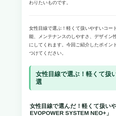
わりたいものです。
強力吸引でパワフルなのに静か！高
75分の長時間連続稼働＆バッテリ
こんな女性におすすめ
こんな女性にはおすすめできない
女性目線で選ぶ！軽くて扱いやすいコー
女性目線で選ぶ！軽くて扱いやすいコードレス掃
能、メンテナンスのしやすさ、デザイン
乾拭きも水拭きもこれ1台で！忙しい女
にしてくれます。今回ご紹介したポイン
自動洗浄＆軽量設計でお手入れラ
つけてください。
壁際・家具の隙間まで徹底清掃！
こんな人におすすめ！／おすすめ
女性に嬉しい軽さと扱いやすさが魅力！Dr
女性目線で選ぶ！軽くて扱い
強力吸引と長時間稼働で毎日の掃
選
自動集塵システムでゴミ捨ての手
5層フィルターシステムでアレルギ
LEDライト付きブラシで暗い場所
女性目線で選んだ！軽くて扱いやすい
多彩なブラシで家中どこでも対応
EVOPOWER SYSTEM NEO+」