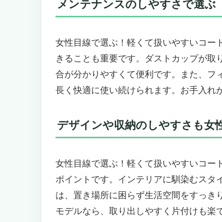
メンテナンスのしやすさで選ぶ
こんなニーズの女性におすすめ
こんなニーズの方にはおすすめで
女性目線で選んだ！軽くて扱いやすい多機能
女性目線で選ぶ！軽くて扱いやすいコー
軽量設計でラクラク操作、女性に
きることも重要です。ダストカップが取
1台5役の多機能性で家中まるごと
合が分かりやすくて便利です。また、フ
使いやすさを追求した便利な機能
長く快適に使い続けられます。お手入れ
こんなニーズの女性におすすめ
こんなニーズの女性にはおすすめ
デザインや収納のしやすさも女
女性に嬉しい！軽量＆扱いやすさ抜群のコー
圧倒的な吸引力と水拭き機能で床
1kg以下の軽さ＆180°フラット設
女性目線で選ぶ！軽くて扱いやすいコー
自動メンテナンスでお手入れラク
ポイントです。インテリアに馴染むスタ
こんなニーズの方におすすめ・お
は、置き場所に困らず生活空間をすっき
女性目線で選ぶ！軽くて扱いやすいコー
モデルなら、取り出しやすく片付けも楽
軽量設計で疲れにくい！片手でラ