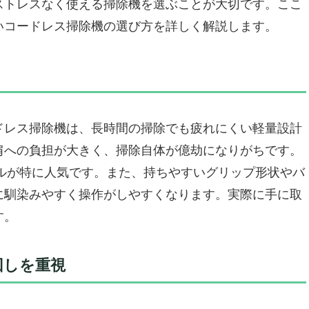
ストレスなく使える掃除機を選ぶことが大切です。ここ
ちやすさ
いコードレス掃除機の選び方を詳しく解説します。
！清潔感キープも簡単に
やゴミの量を見分ける
たいポイント
レス掃除機「パナソニック MC-NX810KM-W」
軽量設計と使いやすさ
ドレス掃除機は、長時間の掃除でも疲れにくい軽量設計
りキレイに
肩への負担が大きく、掃除自体が億劫になりがちです。
と自動ゴミ収集
モデルが特に人気です。また、持ちやすいグリップ形状やバ
見えないゴミも見逃さない
に馴染みやすく操作がしやすくなります。実際に手に取
す。
も
ドレス掃除機「Dyson V12 Detect Slim
回しを重視
ラク操作できる設計
せるLED機能で掃除の抜けを防止