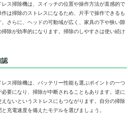
除ができるスマートセンサー搭載
ドレス掃除機は、スイッチの位置や操作方法が直感的で
てと洗えるフィルター
操作は掃除のストレスになるため、片手で操作できるも
す。さらに、ヘッドの可動域が広く、家具の下や狭い隙
の掃除が効率的になります。掃除のしやすさは使い続け
除機「SwitchBot ロボット掃除機 K10+ Pro
確認
女性の味方
お掃除体験
ドレス掃除機は、バッテリー性能も選ぶポイントの一つ
が必要になり、掃除が中断されることもあります。逆に
ードレス掃除機「Dyson Digital Slim
使えないというストレスにもつながります。自分の掃除
間と充電速度を備えたモデルを選びましょう。
さ
かり掃除
稼働