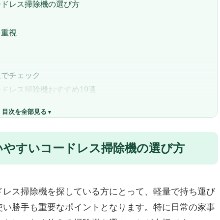
ードレス掃除機の選び方
を重視
線でチェック
ドレス掃除機おすすめ19選
レス掃除機「Shark LC350JWH EVOPOWER
目次を全部見る
いやすいコードレス掃除機の選び方
ラク使えるパワフル掃除機
！清潔感もキープ
トに
できない方
ドレス掃除機を探している方にとって、軽量で持ち運び
掃除機「Shark EVOPOWER SYSTEM NEOII+
使い勝手も重要なポイントとなります。特に日常の家事