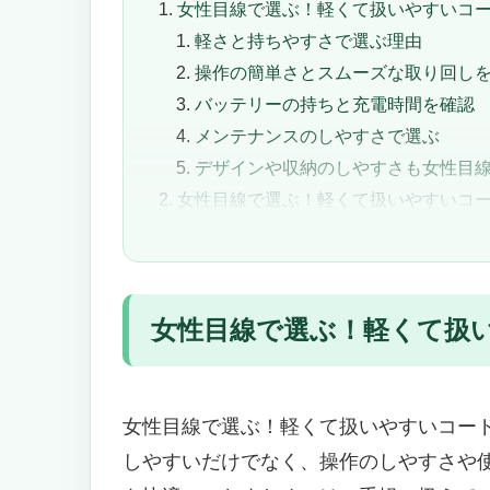
女性目線で選ぶ！軽くて扱いやすいコ
軽さと持ちやすさで選ぶ理由
操作の簡単さとスムーズな取り回し
バッテリーの持ちと充電時間を確認
メンテナンスのしやすさで選ぶ
デザインや収納のしやすさも女性目
女性目線で選ぶ！軽くて扱いやすいコー
女性目線で選んだ！軽くて扱いやすいコード
SYSTEM NEO+」
B0DFKVD4LH
女性目線で選ぶ！軽くて扱
軽量で疲れにくい！女性でもラク
自動ゴミ収集ドックで手間いらず
便利な機能で毎日の掃除をスマー
こんな女性におすすめ／おすすめ
女性目線で選ぶ！軽くて扱いやすいコー
女性目線で選ぶ！軽くて使いやすいコードレス
しやすいだけでなく、操作のしやすさや
LC551JBK」