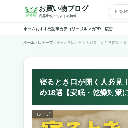
お買い物ブログ
商品比較・おすすめ情報
ホーム
おすすめ記事
カテゴリー
メルマガ
PR・広告
ホーム
口テープ
寝るとき口が開く人必見！いびき防止・鼻
寝るとき口が開く人必見
め18選【安眠・乾燥対策
口テープ