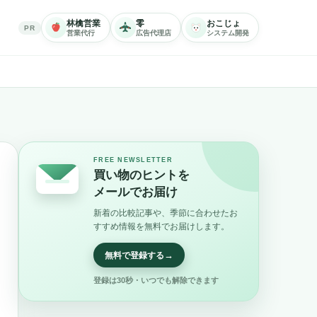
林檎営業
零
おこじょ
PR
営業代行
広告代理店
システム開発
FREE NEWSLETTER
買い物のヒントを
メールでお届け
新着の比較記事や、季節に合わせたお
すすめ情報を無料でお届けします。
→
無料で登録する
登録は30秒・いつでも解除できます