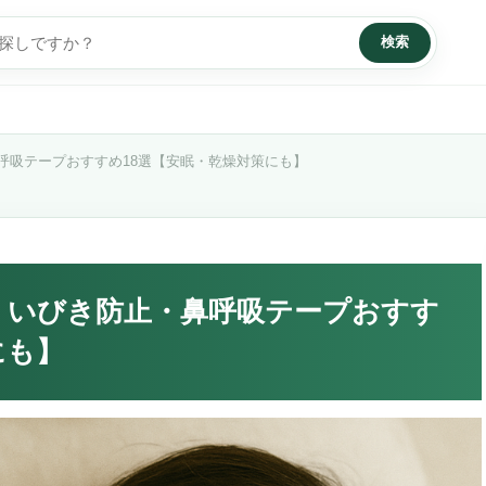
検索
呼吸テープおすすめ18選【安眠・乾燥対策にも】
！いびき防止・鼻呼吸テープおすす
にも】