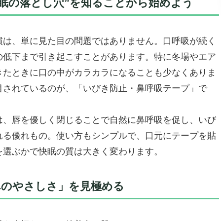
眠の落とし穴”を知ることから始めよう
慣は、単に見た目の問題ではありません。口呼吸が続く
の低下まで引き起こすことがあります。特に冬場やエア
きたときに口の中がカラカラになることも少なくありま
目されているのが、「いびき防止・鼻呼吸テープ」で
その使い方
は、唇を優しく閉じることで自然に鼻呼吸を促し、いび
ピッタリ
れる優れもの。使い方もシンプルで、口元にテープを貼
を選ぶかで快眠の質は大きく変わります。
ではなくてもよい）
へのやさしさ」を見極める
ita）」〜寝るとき口が開く人に贈る、いびき防止＆乾燥ケ