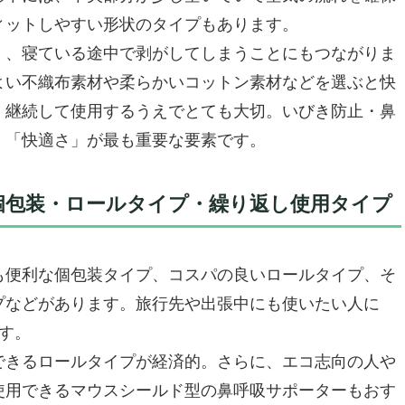
アルな評価
ィットしやすい形状のタイプもあります。
呼吸テープ「Yutuotl 口閉じテープ 50枚入れ」【安
く、寝ている途中で剥がしてしまうことにもつながりま
よい不織布素材や柔らかいコットン素材などを選ぶと快
眠サポートテープ
、継続して使用するうえでとても大切。いびき防止・鼻
ット感と快適さ
、「快適さ」が最も重要な要素です。
小限に
個包装・ロールタイプ・繰り返し使用タイプ
的にサポート
コスパ
も便利な個包装タイプ、コスパの良いロールタイプ、そ
プなどがあります。旅行先や出張中にも使いたい人に
呼吸テープ「Berniawill 口閉じテープ」
す。
トナーに“いびきがすごい”と言われた」あなたに
できるロールタイプが経済的。さらに、エコ志向の人や
使用できるマウスシールド型の鼻呼吸サポーターもおす
気孔