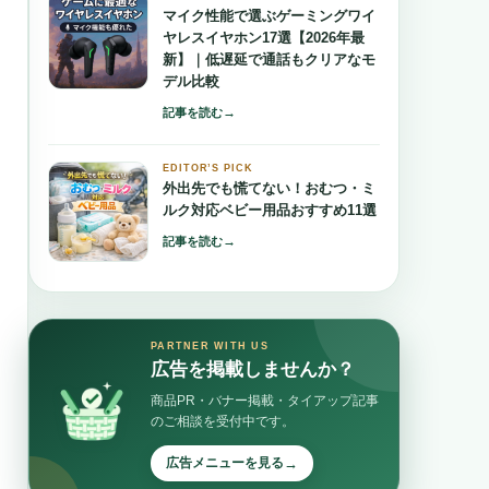
マイク性能で選ぶゲーミングワイ
ヤレスイヤホン17選【2026年最
新】｜低遅延で通話もクリアなモ
デル比較
→
記事を読む
EDITOR’S PICK
外出先でも慌てない！おむつ・ミ
ルク対応ベビー用品おすすめ11選
→
記事を読む
PARTNER WITH US
広告を掲載しませんか？
商品PR・バナー掲載・タイアップ記事
のご相談を受付中です。
→
広告メニューを見る