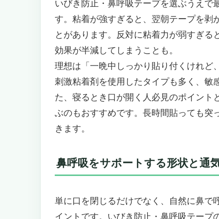
いびき防止・鼻呼吸テープを選ぶうえで
“口が開く→いびき・喉の乾燥→目覚
す。粘着が強すぎると、翌朝テープを剥
製品の魅力を丁寧に紐解く
✅ 医療用グレード素材 × 低刺激
とがあります。反対に粘着力が弱すぎる
✅ 独自の X 型フィット構造 & 通
効果が半減してしまうことも。
✅ 理学療法士監修・専門性の裏付
理想は「一晩中しっかり貼り付くけれど
✅ 手順は簡単。毎晩貼って剥がす
刺激粘着剤を使用したタイプも多く、敏
他製品との比較・ポジショニング
た、寝るとき口が開く人必見のポイント
おすすめできる人・できない人
ぶのもおすすめです。長時間貼っても突
寝るとき口が開く人必見！「Adelli
きます。
いびき・口呼吸に悩むあなたへ
製品概要と主要スペック
なぜ“ただのテープ”で効果が出る
鼻呼吸をサポートする形状と通
Adellina マウステープが特に“画
キーワードを意識した展開：検索
単に口を閉じるだけでなく、自然に鼻で
こういう人にはおすすめ！／おす
イントです。いびき防止・鼻呼吸テープ
使用のポイント・注意点を押さえ