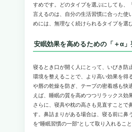
肌に優しい “親肌性ゾル” を採用
すめです。どのタイプを選ぶにしても、
“朝まで剥がれにくい”でも“簡単に
言えるのは、自分の生活習慣に合った使
大容量 300回用でコスパを追求
めには、無理なく続けられるタイプを選
使いやすさ重視のデザイン
キーワードで見る “検索意図に刺さる切
安眠効果を高めるための「＋α」
こんな人に「Berniawill 口閉じテー
逆に、こんな人にはおすすめできな
使用方法と注意点
寝るとき口が開く人にとって、いびき防
ユーザーレビューから見るリアルな声
環境を整えることで、より高い効果を得
寝るとき口が開く人必見！いびき防止・
や唇の乾燥を防ぎ、テープの密着感も快
ど乾燥対策に〜
えば、睡眠の質を高めつつリラックス効
朝まで快適！口を自然に閉じて“鼻
さらに、寝具や枕の高さも見直すことで
● 製品の特徴：他と差がつく“こだ
す。鼻詰まりがある場合は、寝る前に鼻
● 期待できる効果：実際のメリッ
を“睡眠習慣の一部”として取り入れるこ
● キーワードを意識すべき読者向
● 使い方と注意点：安心して使う