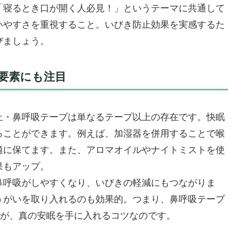
「寝るとき口が開く人必見！」というテーマに共通して
剥がせる”バランス設計
いやすさを重視すること。いびき防止効果を実感するた
びましょう。
り口”
要素にも注目
プ」はおすすめ
いかも
止・鼻呼吸テープは単なるテープ以上の存在です。快眠
ることができます。例えば、加湿器を併用することで喉
鼻呼吸テープ「Griowenke 口閉じテープ」〜安眠＆の
適に保てます。また、アロマオイルやナイトミストを使
果もアップ。
呼吸”へ導く
鼻呼吸がしやすくなり、いびきの軽減にもつながりま
わりポイント”
うがいを取り入れるのも効果的。つまり、鼻呼吸テープ
トを科学視点も含めて
とが、真の安眠を手に入れるコツなのです。
けの表現
ためのポイント