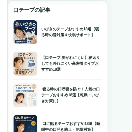
口テープの記事
いびきのテープおすすめ18選【寝
る時の音対策＆快眠サポート】
【口テープ 剥がれにくい】寝返り
しても外れにくい高密着タイプお
すすめ18選
寝る時の口呼吸を防ぐ！人気の口
テープおすすめ18選【乾燥・いび
き対策に】
口に貼るテープおすすめ18選【睡
眠中の口開き防止・乾燥対策】