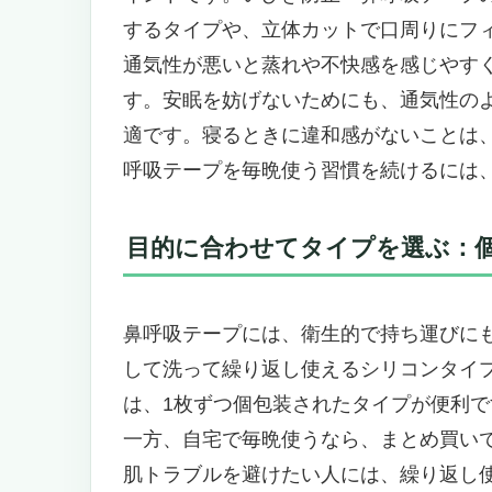
実際のユーザーの声から見えるリ
するタイプや、立体カットで口周りにフ
寝るとき口が開く人必見！いびき防止・鼻
通気性が悪いと蒸れや不快感を感じやす
眠・乾燥対策にも】
す。安眠を妨げないためにも、通気性の
鼻呼吸を自然に導く、やさしい睡
適です。寝るときに違和感がないことは
独自の“エ型形状”が実現するフィ
呼吸テープを毎晩使う習慣を続けるには
“無粘着エリア”で、唇への負担を最
医療用素材の安心感と高い通気性
目的に合わせてタイプを選ぶ：
いびき・口乾燥・睡眠の質を総合
持ち運びにも便利、50枚入りの高
こんな人におすすめ
鼻呼吸テープには、衛生的で持ち運びに
自然な眠りを取り戻す第一歩
して洗って繰り返し使えるシリコンタイ
寝るとき口が開く人必見！いびき防止・鼻
は、1枚ずつ個包装されたタイプが便利で
「朝起きて喉がガラガラ…」「パー
一方、自宅で毎晩使うなら、まとめ買い
特徴から見る “画期的ポイント”
肌トラブルを避けたい人には、繰り返し
通気性抜群！1081個もの微細な通