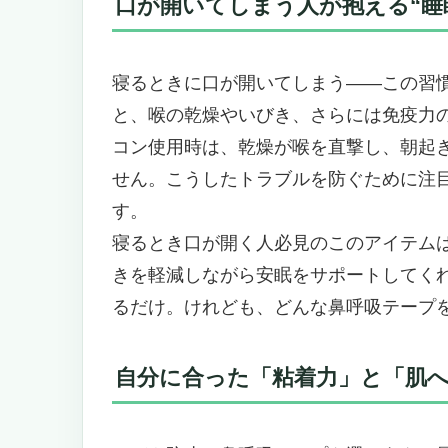
口が開いてしまう人が抱える“睡
持ち運びやすさ
このテープで得られる “期待できる効果”
鼻呼吸化によるいびき軽減
寝るときに口が開いてしまう――この習
口内乾燥・のど渇きの抑制
と、喉の乾燥やいびき、さらには免疫力
睡眠の質改善
コン使用時は、乾燥が喉を直撃し、朝起
口臭・口内環境の改善
せん。こうしたトラブルを防ぐために注
商品を探す人に刺さるキーワードと、
す。
この商品の“おすすめできない人”
寝るとき口が開く人必見のこのアイテム
ペルソナを意識して語る：こんな人に
きを軽減しながら安眠をサポートしてく
当てはまる人
るだけ。けれども、どんな鼻呼吸テープ
当てはまらない人
使い方のコツと注意点
まとめポイント（とはいえ “まとめ” 
自分に合った「粘着力」と「肌
「鼻呼吸テープ リラピタ（RelaP
ア〜