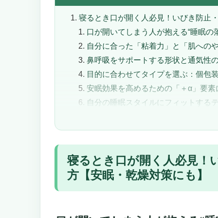
寝るとき口が開く人必見！いびき防止
口が開いてしまう人が抱える“睡眠の
自分に合った「粘着力」と「肌への
鼻呼吸をサポートする形状と通気性
目的に合わせてタイプを選ぶ：個包
安眠効果を高めるための「＋α」要素
自分の睡眠スタイルにフィットする
寝るとき口が開く人必見！いびき防止・
寝るとき口が開く人必見！いびき防止・鼻
「寝ている間の口開きストップ！
寝るとき口が開く人必見！
製品のポイント解説
エ型設計で安定感アップ
方【安眠・乾燥対策にも】
無粘着エリアでストレス軽減
医療用グレード素材で低刺激
通気性と呼吸のしやすさ