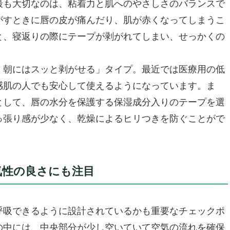
最も大切なのは、粘着力と肌へのやさしさのバランスで
めの不快感” を“一枚のテープ”でリセット
がすときに唇の皮が痛んだり、肌が赤くなってしまうこ
設計で「肌への優しさ」を追求
と、寝返りの際にテープが剥がれてしまい、せっかくの
気性設計
け
、朝にはスッと剥がせる」タイプ。最近では医療用の低
だけ
感肌の人でも安心して使えるようになっています。ま
として、唇の水分を保護する保湿成分入りのテープを選
っ張り感が少なく、乾燥によるヒリつきを防ぐことがで
na マウステープ」でいびき防止＆快眠サポート
の？メカニズムを解説
気性の良さにも注目
期的”な3つのポイント
流入を狙う用語をちりばめて
呼吸できるように設計されているかも重要なチェックポ
すめできないケース
の中には、中央部分が少し空いていて空気の流れを確保
よう