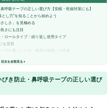
・鼻呼吸テープの正しい選び方【安眠・乾燥対策にも】
落とし穴”を知ることから始めよう
やさしさ」を見極める
の良さにも注目
装・ロールタイプ・繰り返し使用タイプ
にも注目
テープを選ぶことが、最高の安眠への近道
鼻呼吸テープおすすめ18選【安眠・乾燥対策にも】
目次を全部見る
呼吸テープ「Yutuotl 口閉じテープ」
自然な鼻呼吸で快眠へ誘う」
いびき防止・鼻呼吸テープの正しい選び