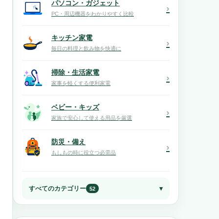
パソコン・ガジェット
›
PC・周辺機器をわかりやすく比較
キッチン家電
›
毎日の料理と飲み物を快適に
掃除・生活家電
›
家事を軽くする便利家電
ベビー・キッズ
›
家族で安心して使える用品を厳選
防災・備え
›
もしもの時に役立つ必需品
すべてのカテゴリー
52