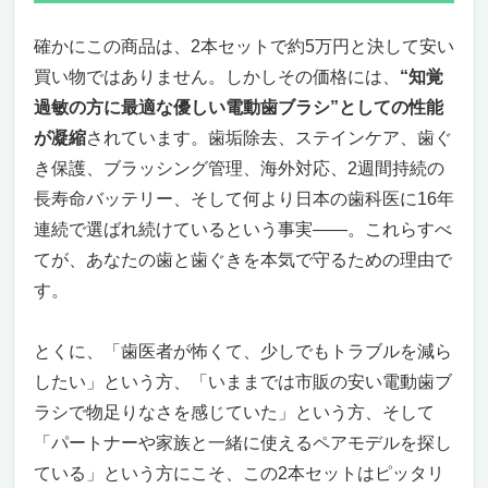
確かにこの商品は、2本セットで約5万円と決して安い
買い物ではありません。しかしその価格には、
“知覚
過敏の方に最適な優しい電動歯ブラシ”としての性能
が凝縮
されています。歯垢除去、ステインケア、歯ぐ
き保護、ブラッシング管理、海外対応、2週間持続の
長寿命バッテリー、そして何より日本の歯科医に16年
連続で選ばれ続けているという事実——。これらすべ
てが、あなたの歯と歯ぐきを本気で守るための理由で
す。
とくに、「歯医者が怖くて、少しでもトラブルを減ら
したい」という方、「いままでは市販の安い電動歯ブ
ラシで物足りなさを感じていた」という方、そして
「パートナーや家族と一緒に使えるペアモデルを探し
ている」という方にこそ、この2本セットはピッタリ