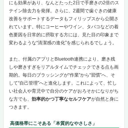
こんな人にはピッタリ。でも、こんな人には
にも効果があり、なんとたった2日で手磨きの2倍のス
ちょっと高級すぎるかも
テイン除去力を発揮。さらに、2週間で歯ぐきの健康
まとめ：知覚過敏に悩むなら、迷わずこれ。
改善をサポートするデータもフィリップスから公開さ
毎日の歯磨きが変わる
れています。特にコーヒーやワイン、タバコなどの着
色要因を日常的に摂取する方には、見た目の印象まで
変わるような“清潔感の進化”を感じられるでしょう。
また、付属のアプリとBluetooth連携により、磨き残
しや磨きすぎをリアルタイムでチェックできる点も画
期的。毎日のブラッシングが“作業”から“習慣”へ、そ
して“自己管理”へと進化します。これによって、忙し
い社会人や育児中で自分のケアがおろそかになりがち
な方でも、
効率的かつ丁寧なセルフケア
が自然と身に
つきます。
高価格帯にこそある「本質的なやさしさ」