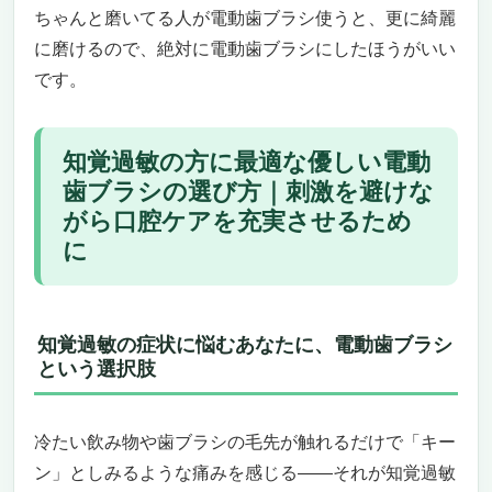
を実現するiO7 ―
ちゃんと磨いてる人が電動歯ブラシ使うと、更に綺麗
知覚過敏でもしっかり磨ける“やわらかクリ
に磨けるので、絶対に電動歯ブラシにしたほうがいい
ーン”と“歯ぐきケア”モードの安心感
です。
旅行でも使える安心設計と洗練されたデザイ
ンは、大人のライフスタイルにもぴったり
この電動歯ブラシが“刺さる”人、“合わな
知覚過敏の方に最適な優しい電動
い”かもしれない人
歯ブラシの選び方｜刺激を避けな
知覚過敏の方に最適な優しい電動歯ブラシを探
がら口腔ケアを充実させるため
しているあなたへ パナソニック ドルツ 最上位
に
モデル EW-DT73-A｜“やさしさ”と“テクノロジ
ー”の極みで、歯茎も心も癒される一台
まるでパーソナルトレーナーのようなブラッ
シング体験。Bluetoothで自分仕様にカスタ
知覚過敏の症状に悩むあなたに、電動歯ブラシ
マイズ
という選択肢
こんな人には特におすすめ／逆にこういう人
には向かないかも
冷たい飲み物や歯ブラシの毛先が触れるだけで「キー
フィリップス ソニッケアー 9900 プレステージ
ン」としみるような痛みを感じる——それが知覚過敏
HX9992/21｜知覚過敏の方に最適な優しい電動