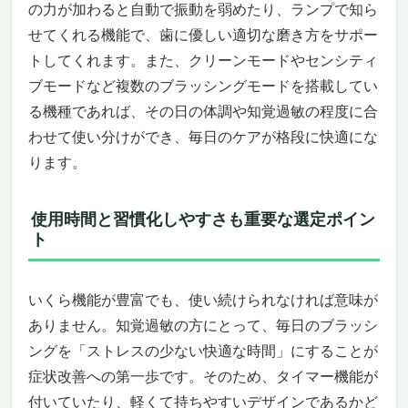
の力が加わると自動で振動を弱めたり、ランプで知ら
音も振動もないのに、しっかり汚れが落ちる
――“知覚過敏の方に最適な優しい電動歯ブ
せてくれる機能で、歯に優しい適切な磨き方をサポー
ラシ”とはこういうものだった
トしてくれます。また、クリーンモードやセンシティ
ゴシゴシしない。けれどしっかり落とす。生
ブモードなど複数のブラッシングモードを搭載してい
体電流が導く“理想の磨き心地”
る機種であれば、その日の体調や知覚過敏の程度に合
こんな人にはベストマッチ。でも、合わない
わせて使い分けができ、毎日のケアが格段に快適にな
人も正直にお伝えします
ります。
最後にひとこと。この価格の価値、ありま
す。
パナソニック 電動歯ブラシ ドルツ ハイグレー
使用時間と習慣化しやすさも重要な選定ポイン
ト
ドモデル ピンク EW-DP56-P
知覚過敏で悩むあなたへ。毎日の歯磨きが
「苦痛」から「快感」に変わる一台
いくら機能が豊富でも、使い続けられなければ意味が
歯医者さんが勧める“ヨコ磨き”を、あなたも
ありません。知覚過敏の方にとって、毎日のブラッシ
自宅で。
ングを「ストレスの少ない快適な時間」にすることが
奥歯の奥まで、しっかりやさしく。細やかな
こだわりが毎日に違いを生む。
症状改善への第一歩です。そのため、タイマー機能が
価格以上の価値があるから、もう他の歯ブラ
付いていたり、軽くて持ちやすいデザインであるかど