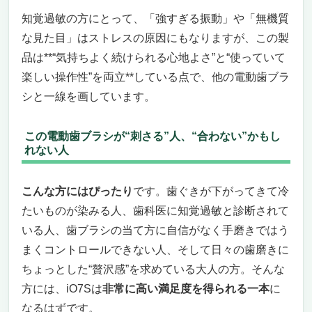
知覚過敏の方にとって、「強すぎる振動」や「無機質
な見た目」はストレスの原因にもなりますが、この製
品は**“気持ちよく続けられる心地よさ”と“使っていて
楽しい操作性”を両立**している点で、他の電動歯ブラ
シと一線を画しています。
この電動歯ブラシが“刺さる”人、“合わない”かもし
れない人
こんな方にはぴったり
です。歯ぐきが下がってきて冷
たいものが染みる人、歯科医に知覚過敏と診断されて
いる人、歯ブラシの当て方に自信がなく手磨きではう
まくコントロールできない人、そして日々の歯磨きに
ちょっとした“贅沢感”を求めている大人の方。そんな
方には、iO7Sは
非常に高い満足度を得られる一本
に
なるはずです。