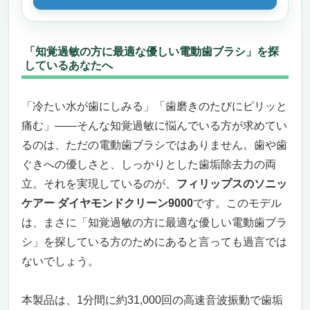
ッテリーと、上質な収納ケース付き
高品質なブラシヘッドが8本も付属！コスパ
も◎で長期的に使えるのがうれしい
「知覚過敏の方に最適な優しい電動歯ブラシ」を探
しているあなたへ
IPX7防水で浴室でも安心。毎日のケアをもっ
と自由に、もっと心地よく
「知覚過敏でも、磨くのが楽しくなる」その第
「冷たい水が歯にしみる」「歯磨きのたびにピリッと
一歩をこの1本から
痛む」——そんな知覚過敏に悩んでいる方が求めてい
知覚過敏の方に最適な優しい電動歯ブラシ 歯
るのは、ただの電動歯ブラシではありません。歯や歯
ぐきをいたわりながら、確かな磨き上がりを求
ぐきへの優しさと、しっかりとした歯垢除去力の両
めるあなたへ──パナソニック ドルツシルバー
立。それを実現しているのが、
フィリップスのソニッ
EW-CDP54-S
ケアー ダイヤモンドクリーン9000
です。このモデル
奥歯まで届く、繊細なヘッドとプロ監修のア
は、まさに「知覚過敏の方に最適な優しい電動歯ブラ
プリ連動で“正しいケア”を体感
こんなニーズの方におすすめ｜でもこういう
シ」を探している方のためにあると言っても過言では
人には少し過剰かも？
ないでしょう。
フィリップス ソニッケアー ダイヤモンドクリ
ーンスマート HX9911/66
本製品は、1分間に約31,000回の高速音波振動で歯垢
歯ぐきを傷つけずに、知覚過敏の方でも安心