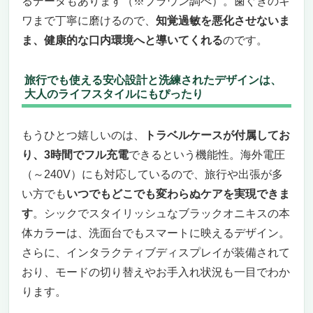
るデータもあります（※ブラウン調べ）。歯ぐきのキ
ワまで丁寧に磨けるので、
知覚過敏を悪化させないま
ま、健康的な口内環境へと導いてくれる
のです。
旅行でも使える安心設計と洗練されたデザインは、
大人のライフスタイルにもぴったり
もうひとつ嬉しいのは、
トラベルケースが付属してお
り、3時間でフル充電
できるという機能性。海外電圧
（～240V）にも対応しているので、旅行や出張が多
い方でも
いつでもどこでも変わらぬケアを実現できま
す
。シックでスタイリッシュなブラックオニキスの本
体カラーは、洗面台でもスマートに映えるデザイン。
さらに、インタラクティブディスプレイが装備されて
おり、モードの切り替えやお手入れ状況も一目でわか
ります。