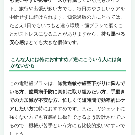
も使いやすい携帯ケースが付属
している点もポイン
ト。旅行や出張が多い方でも、毎日のやさしいケアを
中断せずに続けられます。知覚過敏の方にとっては、
たとえ1日でもいつもと違う環境・歯ブラシで磨くこ
とがストレスになることがありますから、
持ち運べる
安心感
はとても大きな価値です。
こんな人には特におすすめ／逆にこういう人には向
かないかも
この電動歯ブラシは、
知覚過敏や歯茎下がりに悩んで
いる方、歯周病予防に真剣に取り組みたい方、手磨き
での力加減が不安な方、忙しくて短時間で効率的にケ
アしたい方
に特におすすめです。また、ガジェットに
強くない方でも直感的に操作できるよう設計されてい
るので、機械が苦手という方にも比較的扱いやすいで
しょう。