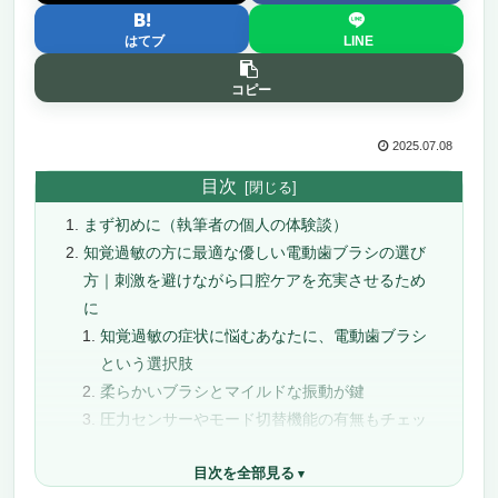
はてブ
LINE
コピー
2025.07.08
目次
まず初めに（執筆者の個人の体験談）
知覚過敏の方に最適な優しい電動歯ブラシの選び
方｜刺激を避けながら口腔ケアを充実させるため
に
知覚過敏の症状に悩むあなたに、電動歯ブラシ
という選択肢
柔らかいブラシとマイルドな振動が鍵
圧力センサーやモード切替機能の有無もチェッ
ク
目次を全部見る
使用時間と習慣化しやすさも重要な選定ポイン