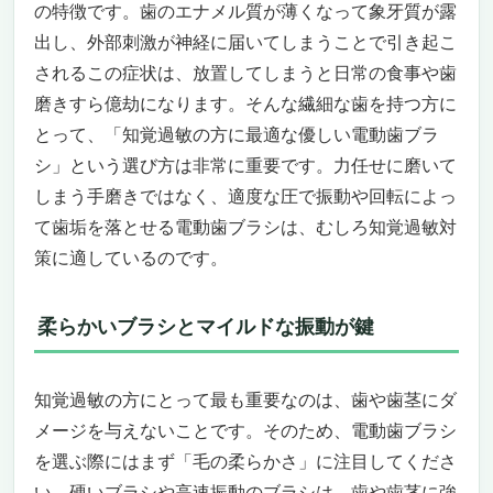
歯ブラシの最高峰
の特徴です。歯のエナメル質が薄くなって象牙質が露
知覚過敏でも「歯みがきが楽しみになる」
出し、外部刺激が神経に届いてしまうことで引き起こ
──やさしさとテクノロジーを両立した究極
されるこの症状は、放置してしまうと日常の食事や歯
の1本
磨きすら億劫になります。そんな繊細な歯を持つ方に
“やわらかさ”と“しっかり感”を両立。ゴム素
とって、「知覚過敏の方に最適な優しい電動歯ブラ
材のヘッドが歯と歯ぐきにやさしく密着
シ」という選び方は非常に重要です。力任せに磨いて
高級感と持ち運びやすさを兼ね備えたデザイ
しまう手磨きではなく、適度な圧で振動や回転によっ
ン。外出先でもしっかり歯ぐきケアができる
て歯垢を落とせる電動歯ブラシは、むしろ知覚過敏対
こういう方にはオススメ。でも、こんな人に
は別の選択肢がいいかも
策に適しているのです。
【知覚過敏の悩みに寄り添う】フィリップス
ソニッケアー プロテクトクリーン＜プレミア
柔らかいブラシとマイルドな振動が鍵
ム＞
歯がしみる毎日に、そっと寄り添うブラッシ
ング体験を
知覚過敏の方にとって最も重要なのは、歯や歯茎にダ
知覚過敏の方に最適な優しい電動歯ブラシ「刺
メージを与えないことです。そのため、電動歯ブラシ
激が怖い」「でもしっかり磨きたい」そんなあ
を選ぶ際にはまず「毛の柔らかさ」に注目してくださ
なたへ
い。硬いブラシや高速振動のブラシは、歯や歯茎に強