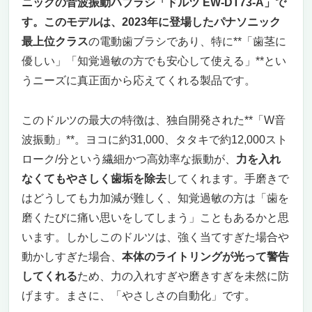
ニックの音波振動ハブラシ「ドルツ EW-DT73-A」で
す。このモデルは、2023年に登場したパナソニック
最上位クラス
の電動歯ブラシであり、特に**「歯茎に
優しい」「知覚過敏の方でも安心して使える」**とい
うニーズに真正面から応えてくれる製品です。
このドルツの最大の特徴は、独自開発された**「W音
波振動」**。ヨコに約31,000、タタキで約12,000スト
ローク/分という繊細かつ高効率な振動が、
力を入れ
なくてもやさしく歯垢を除去
してくれます。手磨きで
はどうしても力加減が難しく、知覚過敏の方は「歯を
磨くたびに痛い思いをしてしまう」こともあるかと思
います。しかしこのドルツは、強く当てすぎた場合や
動かしすぎた場合、
本体のライトリングが光って警告
してくれる
ため、力の入れすぎや磨きすぎを未然に防
げます。まさに、「やさしさの自動化」です。