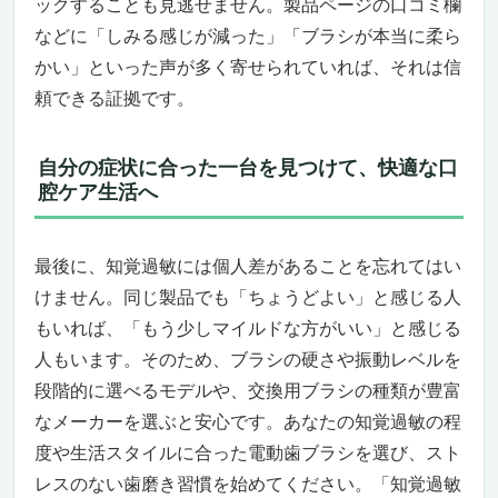
ックすることも見逃せません。製品ページの口コミ欄
音波振動×極細毛×パワー制御＝敏感な歯ぐき
などに「しみる感じが減った」「ブラシが本当に柔ら
に極上のやさしさ
かい」といった声が多く寄せられていれば、それは信
知覚過敏ケアに特化した4種のブラシが付
頼できる証拠です。
属！痛みなく、確実に美しい歯へ
ただし注意：こういう人にはこのモデルはち
ょっと向かないかも
自分の症状に合った一台を見つけて、快適な口
知覚過敏の方が長く付き合える電動歯ブラシ
腔ケア生活へ
を探しているなら、これが本命
パナソニック ドルツ EW-DE43-S｜敏感な歯茎
最後に、知覚過敏には個人差があることを忘れてはい
に寄り添う、日本製の優しさ
知覚過敏に悩むあなたのための“やさしさ特
けません。同じ製品でも「ちょうどよい」と感じる人
化”モデル
もいれば、「もう少しマイルドな方がいい」と感じる
イオンの力とシリコンブラシで、歯ぐきと歯
人もいます。そのため、ブラシの硬さや振動レベルを
の両方をケア
段階的に選べるモデルや、交換用ブラシの種類が豊富
持ち運びも衛生面も◎、忙しい毎日に寄り添
なメーカーを選ぶと安心です。あなたの知覚過敏の程
う設計
度や生活スタイルに合った電動歯ブラシを選び、スト
こんな方には特におすすめ｜逆に合わない方
レスのない歯磨き習慣を始めてください。「知覚過敏
は？