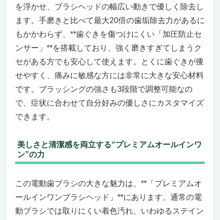
を浮かせ、ブラシヘッドの幅広い動きで優しく除去し
して磨ける“賢い”電動歯ブラシ
ます。手磨きと比べて最大20倍の歯垢除去力があるに
水流×音波振動×スマートアシストで、敏感な
もかかわらず、**歯ぐきを傷つけにくい「加圧防止セ
歯を守りながらツルツルに
ンサー」**を搭載しており、強く磨きすぎてしまうク
“押しつけNG”な人にぴったりの機能が満載。
知覚過敏へのやさしさ設計
セがある方でも安心して使えます。とくに歯ぐきが痩
「グラスで充電」「USBトラベルケース付
せやすく、痛みに敏感な方には非常に大きな安心材料
き」で毎日の生活にもスマートさを
です。ブラッシングの強さも3段階で調整可能なの
【こんな方におすすめ】
で、症状に合わせて自分好みの優しさにカスタマイズ
知覚過敏ケアに、本気で取り組みたい人へ
できます。
フィリップス ソニッケアー エキスパートクリ
ーン HX9692/12
美しさと清潔感を両立する“プレミアムオールインワ
知覚過敏でも快適なブラッシングを実現す
ン”の力
る、プレミアムな一台
あなたの“押しすぎ”を見逃さない、賢すぎる
この電動歯ブラシの大きな魅力は、**「プレミアムオ
センサー搭載
スマホアプリと連携で、歯科医レベルのケア
ールインワンブラシヘッド」**にあります。通常の電
をご自宅で
動ブラシでは取りにくい着色汚れ、いわゆるステイン