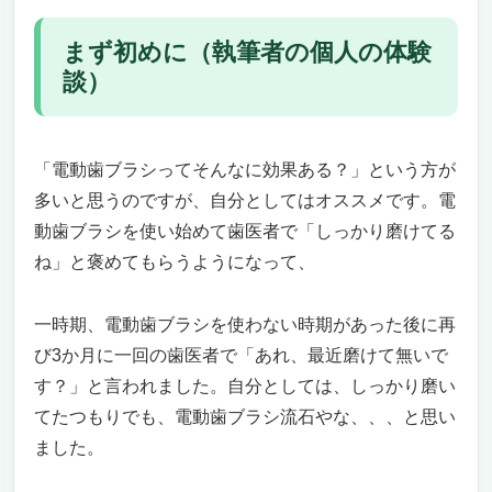
ト
歯科医師推奨モデルやレビューの確認も忘れず
まず初めに（執筆者の個人の体験
に
談）
自分の症状に合った一台を見つけて、快適な口
腔ケア生活へ
知覚過敏の方に最適な優しい電動歯ブラシおすす
「電動歯ブラシってそんなに効果ある？」という方が
め19選
フィリップス ソニッケアー ダイヤモンドクリ
多いと思うのですが、自分としてはオススメです。電
ーン9000（2本セット）
動歯ブラシを使い始めて歯医者で「しっかり磨けてる
「知覚過敏の方に最適な優しい電動歯ブラ
ね」と褒めてもらうようになって、
シ」を探しているあなたへ
美しさと清潔感を両立する“プレミアムオー
一時期、電動歯ブラシを使わない時期があった後に再
ルインワン”の力
び3か月に一回の歯医者で「あれ、最近磨けて無いで
高価格帯にこそある「本質的なやさしさ」
す？」と言われました。自分としては、しっかり磨い
結論：「本当に大切なのは、やさしさ
てたつもりでも、電動歯ブラシ流石やな、、、と思い
の“質”」
知覚過敏の方に最適な優しい電動歯ブラシ ―
ました。
繊細な歯ぐきを守りながら、歯科レベルのケア