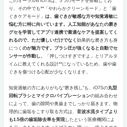
このオーラルB iO7Sは、5つのモードを搭載してお
り、その中でも**「やわらかクリーンモード」と「歯
ぐきケアモード」
は、歯ぐきが敏感な方や知覚過敏に
悩む方に特に向いています。人工知能があなたの磨き
グセを学習してアプリ連携で最適なケアを提案してく
れるので、ただ優しいだけでなく
効果的な磨き方も身
につく
のが魅力です。ブラシ圧が強くなると自動でセ
ンサーが作動し、
「押しつけすぎですよ」とリアルタ
イムに教えてくれる設計**になっているため、歯や歯
ぐきを傷つける心配が少なくなります。
知覚過敏の方にありがちな“磨き残し”も、iO7Sの
丸型
回転ブラシとマイクロバイブレーション
の組み合わせ
によって、歯の隙間や奥歯までしっかり届きます。物
理的に歯垢をこすり取る方式は、
音波水流タイプより
も1.5倍の歯垢除去率を実現
したという医療機関によ