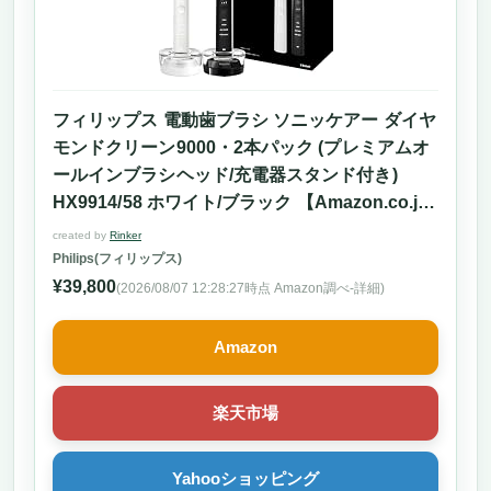
W｜知覚過敏の方にこそ使ってほしい、極上の
やさしさと本格ケアを両立する1本
歯にやさしく、歯茎にもやさしい。知覚過敏
の方のために設計されたプロ仕様のケア体験
フィリップス 電動歯ブラシ ソニッケアー ダイヤ
優しさだけじゃない。プロのような磨き上が
モンドクリーン9000・2本パック (プレミアムオ
りで本格ケアも妥協なし
ールインブラシヘッド/充電器スタンド付き)
フロートチャージで清潔＆快適な充電。日々
HX9914/58 ホワイト/ブラック 【Amazon.co.jp
の使いやすさまで妥協なし
限定】
created by
Rinker
こういう人には絶対おすすめ。でもこんな人
Philips(フィリップス)
にはちょっと物足りないかも？
¥39,800
(2026/08/07 12:28:27時点 Amazon調べ-
詳細)
総評：知覚過敏で悩むあなたに寄り添う、ま
さに“歯ブラシ界のセラピスト”
Amazon
知覚過敏の方に最適な優しい電動歯ブラシ「痛
くないのに、しっかり磨ける」——そんな夢の
ような歯磨き体験をあなたに。
楽天市場
歯と歯茎にやさしい6つのモードで、敏感な
あなたにぴったりの磨き方を選べる
Yahooショッピング
旅行にも最適！最大30日連続使用の大容量バ