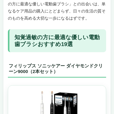
の方に最適な優しい電動歯ブラシ」との出会いは、単
クラプロックス ブラックisホワイト 電動歯ブ
なるケア用品の購入にとどまらず、日々の生活の質そ
ラシ+粉歯みがき3g+替えブラシ2本セット
優しさと美しさを同時に叶える、“知覚過敏
のものを高める大切な一歩になるはずです。
の方に最適な優しい電動歯ブラシ”
歯の白さと口内の快適さ、両方欲しい人には
知覚過敏の方に最適な優しい電動
たまらない“カーボン×音波”の新体験
こんな人には特におすすめ、でもこういう方
歯ブラシおすすめ19選
はちょっと注意かも？
パナソニック 電動歯ブラシ ドルツ ハイグレー
ドモデル 青 EW-DP56-A｜やさしさとパワーを
フィリップス ソニッケアー ダイヤモンドクリ
両立した、知覚過敏の方に最適な電動歯ブラシ
ーン9000（2本セット）
「やさしく、しっかり」その願いを叶える、
知覚過敏ケアの理想形
こんな人には特におすすめ。逆に、こんなニ
ーズの人は再検討を
知覚過敏を我慢しない。もう一度、歯磨きを
好きになる体験を
パナソニック 電動歯ブラシ ドルツ EW-DP35-