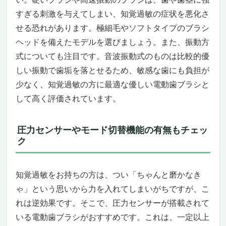
優しさと高性能、どちらも妥協しない設計
すぎる刺激を与えてしまい、知覚過敏の症状を悪化さ
旅行にも、忙しい毎日にもぴったり
せる恐れがあります。極細毛やソフトタイプのブラシ
誰に向いていて、誰にはちょっと合わないか
ヘッドを備えたモデルを選びましょう。また、振動方
電動歯ブラシ 音波式 SW2（Yardstick）｜敏感
な歯と歯茎をやさしくケアする次世代ブラシ
式についても注目です。音波振動式のものは比較的優
歯茎に悩むあなたに、もう痛くない選択肢
しい振動で歯垢を落とせるため、敏感な歯にも負担が
を。
少なく、知覚過敏の方に最適な優しい電動歯ブラシと
旅行にも、日常にも。どこでも「やさしさ」
して高く評価されています。
を持ち歩ける設計。
ブラシヘッド8本付属でコスパも最高。やさ
圧力センサーやモード切替機能の有無もチェッ
しさと経済性を両立。
ク
こんな方にオススメ。逆に、こんな人には向
いていないかも？
知覚過敏に悩むあなたに、やさしい答えがこ
知覚過敏をお持ちの方は、つい「ちゃんと磨かなき
こにある。
ゃ」という思いから力を入れてしまいがちですが、こ
【世界50万本超ヒット】痛みを感じずに磨ける
れは逆効果です。そこで、圧力センサーが搭載されて
未来型ブラシ「PLAQLES（プラクレス）
いる電動歯ブラシがおすすめです。これは、一定以上
TROMATZ WAVE」