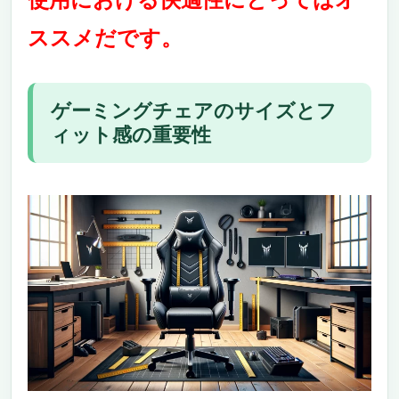
AKRacing オフィスチェア Premium Denim
ススメだです。
デニムの耐久性とスタイル
柔軟なリクライニングと調整機能
信頼性の高い保証サービス
機能性と快適さの最適バランス – AKRacing ゲ
ゲーミングチェアのサイズとフ
ーミングチェア Pro-X V2
ィット感の重要性
快適な座り心地と耐久性
細部にわたる調整可能性
信頼の安心保証
多機能性とスタイリッシュなデザイン – SKYE
ゲーミングチェア
快適性と多機能性の融合
使いやすさと組立の簡単さ
安心の品質保証
究極の快適さを追求 – AutoFull(オートフル) ゲ
ーミングチェア
豪華なデザインと上質な素材
多機能性でカスタマイズ可能