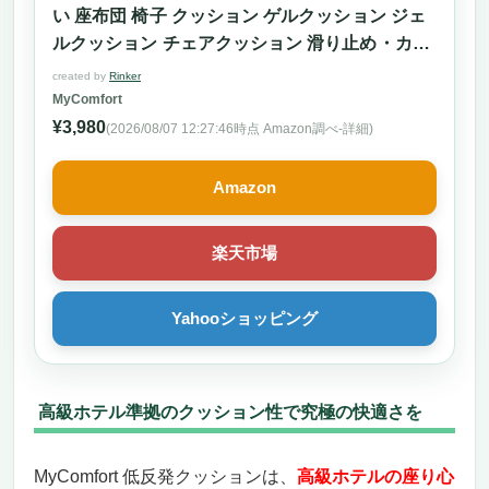
い 座布団 椅子 クッション ゲルクッション ジェ
ルクッション チェアクッション 滑り止め・カバ
ー付 クリスマス ギフト プレゼント 誕生日 に
created by
Rinker
（グレー）
MyComfort
¥3,980
(2026/08/07 12:27:46時点 Amazon調べ-
詳細)
Amazon
楽天市場
Yahooショッピング
高級ホテル準拠のクッション性で究極の快適さを
MyComfort 低反発クッションは、
高級ホテルの座り心