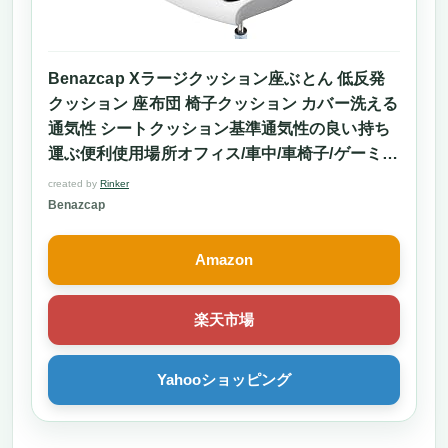
Benazcap Xラージクッション座ぶとん 低反発
クッション 座布団 椅子クッション カバー洗える
通気性 シートクッション基準通気性の良い持ち
運ぶ便利使用場所オフィス/車中/車椅子/ゲーミン
グチェア/自宅 付
created by
Rinker
Benazcap
Amazon
楽天市場
Yahooショッピング