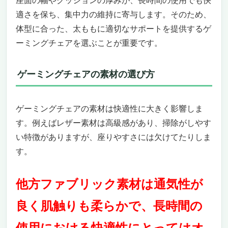
座面の幅やクッションの厚みが、長時間の使用でも快
極厚ゲルクッションで快適な座り心地を実現
適さを保ち、集中力の維持に寄与します。そのため、
通気性と耐久性に優れたハニカム構造
体型に合った、太ももに適切なサポートを提供するゲ
太ももが痛くならないお勧めのゲーミングチェア
ーミングチェアを選ぶことが重要です。
快適性重視の長時間作業訴求 – AKRacing Pro-
X V2 ゲーミングチェア
座り心地と耐久性の完璧な組み合わせ
ゲーミングチェアの素材の選び方
スタイルと機能性の融合
身体への負担軽減
使い勝手と環境への適応
ゲーミングチェアの素材は快適性に大きく影響しま
ユーザーレビューに基づく信頼性
す。例えばレザー素材は高級感があり、掃除がしやす
安心の保証とサポート
い特徴がありますが、座りやすさには欠けてたりしま
エレガントなデザインと機能性 – Dowinx 4Dア
す。
ームレストゲーミングチェア
快適な長時間使用
他方ファブリック素材は通気性が
高級感あふれる素材とデザイン
人間工学に基づいた快適な座り心地
良く肌触りも柔らかで、長時間の
信頼の保証とアフターサービス
デニム愛好者のためのスタイリッシュな選択 –
使用における快適性にとってはオ