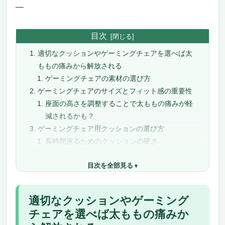
—
目次
適切なクッションやゲーミングチェアを選べば太
ももの痛みから解放される
ゲーミングチェアの素材の選び方
ゲーミングチェアのサイズとフィット感の重要性
座面の高さを調整することで太ももの痛みが軽
減されるかも？
ゲーミングチェア用クッションの選び方
長時間座るためのクッションの硬さ
ゲーミングチェア用クッションの魅力と選び方
目次を全部見る
形状とフィット感を考える
硬さと反発力を考える
太ももが痛くならないお勧めのゲーミングクッシ
適切なクッションやゲーミング
ョン
チェアを選べば太ももの痛みか
快適仕事訴求 – Benazcap Xラージクッション