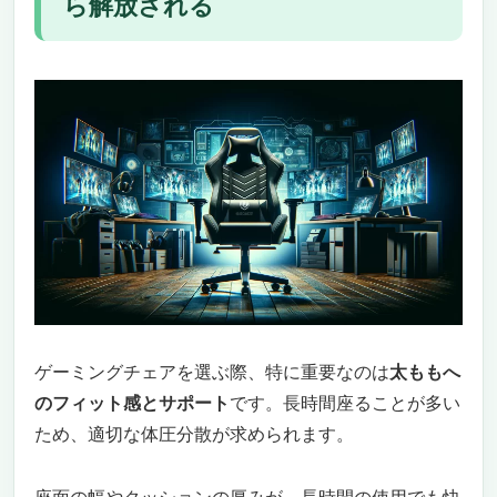
ら解放される
座ぶとん
座ることの快適さを再定義
体を思う優れた設計
多目的適用訴求 – Meikaso シートクッション 2
点セット
多目的で快適な座り心地
人間工学に基づくデザイン
一体型設計訴求 – Gadeel 低反発腰痛クッショ
ン
効果的なサポートのための一体型設計
快適な素材で長時間の使用に最適
Wクッション構造ｘ最高級の快適 – MyComfort
低反発クッション
高級ホテル準拠のクッション性で究極の快適
ゲーミングチェアを選ぶ際、特に重要なのは
太ももへ
さを
のフィット感とサポート
です。長時間座ることが多い
幅広い使用用途と独自の設計
ため、適切な体圧分散が求められます。
快適性とサポートを兼ね備えた – relaxheal ゲ
ルクッション