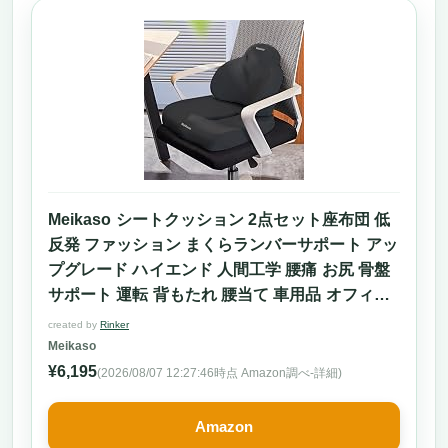
Meikaso シートクッション 2点セット座布団 低
反発 ファッション まくらランバーサポート アッ
プグレード ハイエンド 人間工学 腰痛 お尻 骨盤
サポート 運転 背もたれ 腰当て 車用品 オフィス
椅子 敬老の日 ギフト (ブラック)
created by
Rinker
Meikaso
¥6,195
(2026/08/07 12:27:46時点 Amazon調べ-
詳細)
Amazon