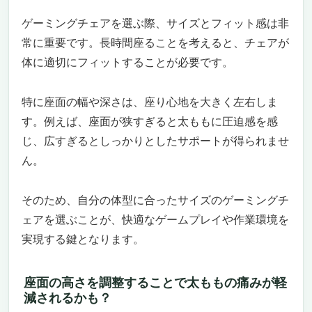
信頼の長期保証
ゲーミングチェアを選ぶ際、サイズとフィット感は非
ファブリックの快適さとスタイル – AKRacing
常に重要です。長時間座ることを考えると、チェアが
ゲーミングチェア WOLF
体に適切にフィットすることが必要です。
快適なファブリック素材
優れた機能性と耐久性
安心の長期保証
特に座面の幅や深さは、座り心地を大きく左右しま
す。例えば、座面が狭すぎると太ももに圧迫感を感
じ、広すぎるとしっかりとしたサポートが得られませ
ん。
そのため、自分の体型に合ったサイズのゲーミングチ
ェアを選ぶことが、快適なゲームプレイや作業環境を
実現する鍵となります。
座面の高さを調整することで太ももの痛みが軽
減されるかも？