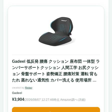
Gadeel 低反発 腰痛 クッション 座布団 一体型 ラ
ンバーサポートクッション 人間工学 お尻クッシ
ョン 骨盤サポート 姿勢矯正 腰痛対策 運転 背も
たれ 蒸れない通気性 カバー洗える 使用場所 オ
フィス/車中/自宅/プレゼント用(ブラック)
created by
Rinker
Gadeel
¥3,904
(2026/08/07 12:27:46時点 Amazon調べ-
詳細)