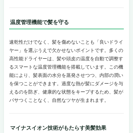
2億個のマイナスイオンで髪の健康を守る
スマート温度制御でダメージを最小限に
低騒音設計でストレスフリーな使用感
温度管理機能で髪を守る
軽量・コンパクトでどこでも活躍
優れたコストパフォーマンスと満足感
SALONIA スムースシャイン ドライヤー：スピ
速乾性だけでなく、髪を傷めないことも「良いドライ
ーディーでスタイリッシュな毎日へ
ヤー」を選ぶうえで欠かせないポイントです。多くの
高速乾燥で時短美髪
高性能ドライヤーは、髪や頭皮の温度を自動で調整す
カスタマイズ可能なモードで多様なニーズに
るスマートな温度管理機能を搭載しています。この機
対応
能により、髪表面の水分を蒸発させつつ、内部の潤い
コンパクトデザインで使い勝手抜群
Bopwavy 高風速ドライヤー: 高いけどすぐ乾
を保つことができます。過度な熱が髪にダメージを与
く、あなたの髪を輝かせる最強の相棒
えるのを防ぎ、健康的な状態をキープするため、髪が
毎日のヘアケアが一瞬で変わる、圧倒的な速
パサつくことなく、自然なツヤが生まれます。
乾力
3億マイナスイオンで髪に潤いとツヤを
あなた好みにカスタマイズできる風温と風速
マイナスイオン技術がもたらす美髪効果
静音設計で快適な使用感