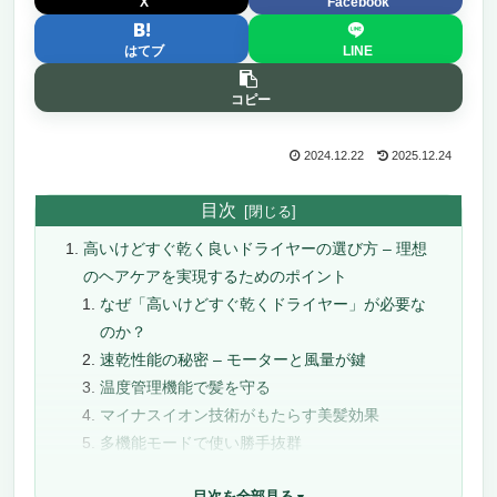
X
Facebook
はてブ
LINE
コピー
2024.12.22
2025.12.24
目次
高いけどすぐ乾く良いドライヤーの選び方 – 理想
のヘアケアを実現するためのポイント
なぜ「高いけどすぐ乾くドライヤー」が必要な
のか？
速乾性能の秘密 – モーターと風量が鍵
温度管理機能で髪を守る
マイナスイオン技術がもたらす美髪効果
多機能モードで使い勝手抜群
軽量で扱いやすいデザインを選ぶ
目次を全部見る