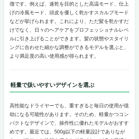
フルなHPDモーター
徴です。例えば、速乾を目的とした高温モード、仕上
風をデザインする革新的な送風機構
げの冷風モード、頭皮を優しく乾かすスカルプモード
温度をコントロールして髪を守る
などが挙げられます。これにより、ただ髪を乾かすだ
コンパクトで軽量、使いやすさも抜群
けでなく、日々のヘアケアをプロフェッショナルレベ
プロ仕様の仕上がりを家庭で
ルに引き上げることができます。髪の状態やスタイリ
その価値を実感する選択
ングに合わせた細かな調整ができるモデルを選ぶと、
Dyson Supersonic™ ヘアドライヤー：速乾力
より満足度の高い使用感が得られます。
とスタイリングを革新する技術
革新的な速乾技術で最上級のヘアケアを
エレガントなデザインと先端技術の融合
ユーザーのライフスタイルに寄り添う機能性
軽量で扱いやすいデザインを選ぶ
SALONIA サロニア エアトリートメント ドライ
ヤー – 高いけどすぐ乾く良いドライヤーをお探
しのあなたへ
高性能なドライヤーでも、重すぎると毎日の使用が億
圧倒的な速乾力で、髪を素早く美しく整える
劫になる可能性があります。そのため、軽量かつコン
髪の内部からケアする、遠赤外線テクノロジ
パクトなデザインで、操作性に優れたモデルがおすす
ー
めです。最近では、500g以下の軽量設計でありなが
イオン技術で髪を守りながら輝かせる