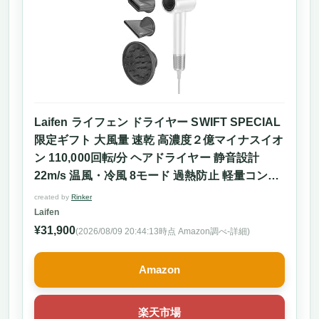
Laifen ライフェン ドライヤー SWIFT SPECIAL
限定ギフト 大風量 速乾 高濃度２億マイナスイオ
ン 110,000回転/分 ヘアドライヤー 静音設計
22m/s 温風・冷風 8モード 過熱防止 軽量コンパ
クト 持ち運び便利 ３つマグネット式ノズル付き
created by
Rinker
低騒音 静電気除去 家庭用/旅行用 (ホワイト)
Laifen
¥31,900
(2026/08/09 20:44:13時点 Amazon調べ-
詳細)
Amazon
楽天市場