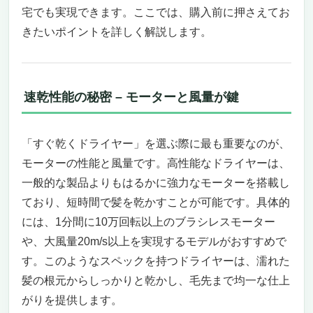
安全と使い勝手の良さ
宅でも実現できます。ここでは、購入前に押さえてお
贈り物としても最適
きたいポイントを詳しく解説します。
Laifen SE ドライヤー: 高いけどすぐ乾く良いド
ライヤーの真髄
魅力的なデザインと圧倒的な性能
圧倒的な速乾性能で時間を節約
速乾性能の秘密 – モーターと風量が鍵
高濃度2億マイナスイオンで髪を守る
スマートな温度制御で髪を守る
騒音を抑えた快適な使用感
「すぐ乾くドライヤー」を選ぶ際に最も重要なのが、
軽量コンパクトで旅行にも最適
モーターの性能と風量です。高性能なドライヤーは、
Le Dzx ヘアドライヤー：速乾性と革新技術で
一般的な製品よりもはるかに強力なモーターを搭載し
魅力的なスタイリング体験
ており、短時間で髪を乾かすことが可能です。具体的
革新的な速乾技術で時間を節約
には、1分間に10万回転以上のブラシレスモーター
髪へのやさしさとスタイリングの自由度
や、大風量20m/s以上を実現するモデルがおすすめで
安全性と耐久性の確保
す。このようなスペックを持つドライヤーは、濡れた
Laifen SWIFT SPECIAL ドライヤー: 高いけど
髪の根元からしっかりと乾かし、毛先まで均一な仕上
すぐ乾く、最高の投資
スタイリングの概念を変える、圧倒的速乾力
がりを提供します。