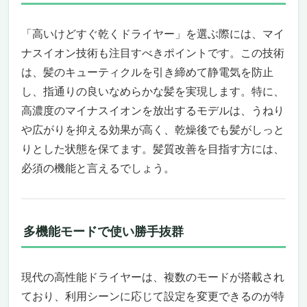
軽量コンパクトでどこへでも持ち運べる便利
さ
「高いけどすぐ乾くドライヤー」を選ぶ際には、マイ
高品質な設計と安心の耐久性
ナスイオン技術も注目すべきポイントです。この技術
あなたの髪に最高の価値を
は、髪のキューティクルを引き締めて静電気を防止
パナソニック ヘアドライヤー ナノケア EH-
NA2K-W：美しさを引き出す、革新的な速乾テ
し、指通りの良いなめらかな髪を実現します。特に、
クノロジー
高濃度のマイナスイオンを放出するモデルは、うねり
すぐに乾く高性能ドライヤーで効率的な美髪
や広がりを抑える効果が高く、乾燥後でも髪がしっと
ケア
りとした状態を保てます。髪質改善を目指す方には、
軽量設計とコンパクトサイズで使いやすさ抜
必須の機能と言えるでしょう。
群
美しい髪を育む先進のナノイー技術
【リファ ビューテック ドライヤースマート】
高いけどすぐ乾く良いドライヤーを探している
多機能モードで使い勝手抜群
あなたへ
驚異の速乾力と美しい仕上がりを両立するリ
現代の高性能ドライヤーは、複数のモードが搭載され
ファの最新モデル
世界的モーターメーカーと共同開発したパワ
ており、利用シーンに応じて設定を変更できるのが特