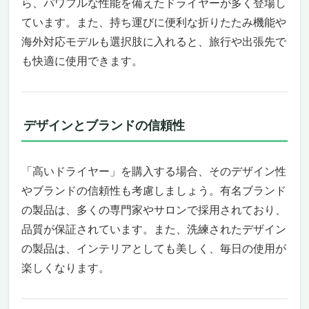
ら、パワフルな性能を備えたドライヤーが多く登場し
自分の髪質や気分に合わせた5つのモード
ています。また、持ち運びに便利な折りたたみ機能や
高級感あるデザインと使いやすさ
海外対応モデルも選択肢に入れると、旅行や出張先で
投資する価値のあるドライヤー
【バイオプログラミング】レプロナイザー 7D
も快適に使用できます。
Plus: 革新的なヘアケアテクノロジーで美しく
健康的な髪へ
高速乾燥で素早く、効果的にヘアケア
デザインとブランドの信頼性
革新的なバイオプログラミング技術で髪質改
善
ユーザーフレンドリーなデザインと機能性
「高いドライヤー」を購入する場合、そのデザイン性
やブランドの信頼性も考慮しましょう。有名ブランド
の製品は、多くの専門家やサロンで採用されており、
品質が保証されています。また、洗練されたデザイン
の製品は、インテリアとしても美しく、毎日の使用が
楽しくなります。