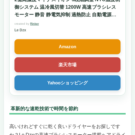
御システム 温冷風切替 1200W 高速ブラシレス
モーター 静音 静電気抑制 過熱防止 自動電源オ
フ機能 PSE認証済み ノズル付き 小型 軽量 持ち
created by
Rinker
運び便利 出張 旅行 ヘアサロン 家庭用 日本語取
Le Dzx
扱説明書付き 一年メーカー保証
Amazon
楽天市場
Yahooショッピング
革新的な速乾技術で時間を節約
高いけれどすぐに乾く良いドライヤーをお探しです
か？Le Dzxの高速ブラシレスモーター搭載ヘアドライ