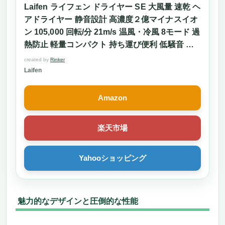
Laifen ライフェン ドライヤー SE 大風量 速乾 ヘ
アドライヤー 静音設計 高濃度２億マイナスイオ
ン 105,000 回転/分 21m/s 温風・冷風 8モード 過
熱防止 軽量コンパクト 持ち運び便利 低騒音 静
電気除去 家庭用/旅行用 (オーキッド)
created by
Rinker
Laifen
Amazon
楽天市場
Yahooショッピング
魅力的なデザインと圧倒的な性能