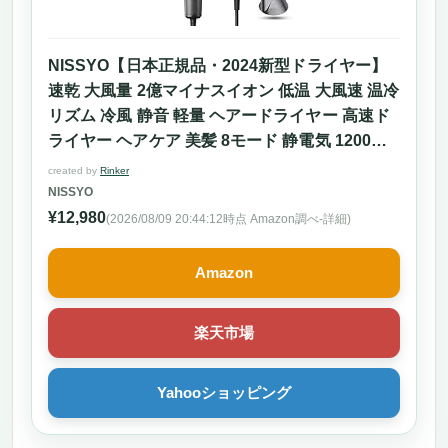
NISSYO【日本正規品・2024新型ドライヤー】
速乾 大風量 2億マイナスイオン 低温 大風速 温冷
リズム 冷風 静音 軽量 ヘアードライヤー 高速ド
ライヤー ヘアケア 美髪 8モード 静電気 1200W
ノズル付き コンパクト 人気 ドライヤー ギフト
created by
Rinker
プレゼント グレー
NISSYO
¥12,980
(2026/08/09 20:44:12時点 Amazon調べ-
詳細)
Amazon
楽天市場
Yahooショッピング