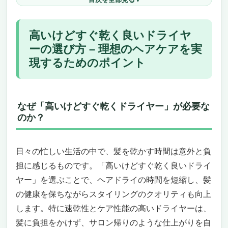
デザインとブランドの信頼性
投資価値の高いドライヤーを選ぼう
高いけどすぐ乾く良いドライヤー8選
高いけどすぐ乾く良いドライヤ
ReFa BEAUTECH DRYER SMART W: 高いけ
ーの選び方 – 理想のヘアケアを実
どすぐ乾く最高のドライヤー
現するためのポイント
コンパクトなのに驚きの速乾力
パワフルなモーターが生み出す速乾効果
温度コントロールで髪に優しく、ツヤをキー
プ
なぜ「高いけどすぐ乾くドライヤー」が必要な
海外でも使えるマルチボルテージ設計
のか？
ラグジュアリーなデザインと使いやすさ
モード選択で理想の仕上がりをカスタマイズ
日々の忙しい生活の中で、髪を乾かす時間は意外と負
長期間の安心保証と耐久性
担に感じるものです。「高いけどすぐ乾く良いドライ
NISSYO【日本正規品・2024新型ドライヤー】
速乾 大風量 2億マイナスイオン 低温 大風速 温
ヤー」を選ぶことで、ヘアドライの時間を短縮し、髪
冷リズム 冷風 静音 軽量 ヘアードライヤー
の健康を保ちながらスタイリングのクオリティも向上
高速乾燥で時間を節約
します。特に速乾性とケア性能の高いドライヤーは、
ヘアケアとスタイリングを同時に
髪に負担をかけず、サロン帰りのような仕上がりを自