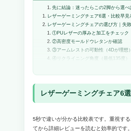
先に結論：迷ったらこの2脚から選べ
レザーゲーミングチェア6選・比較早見
レザーゲーミングチェアの選び方｜失敗
①PUレザーの厚みと加工をチェック
②高密度モールドウレタンか確認
③アームレストの可動性（4Dが理想
④リクライニング角度（最低135度）
⑤ブランド保証は最低3年
高級レザーゲーミングチェアおすすめ6選
【1位】noblechairs ゲーミングチェ
レザーゲーミングチェア6
【2位】ICON アイコン ゲーミングチ
【3位】GXTRACE ゲーミングチェア
【4位】UZENN ゲーミングチェア
【5位】SKYE ゲーミングチェア
5秒で違いが分かる比較表です。重視す
【6位】Dvenger ビデオゲームチェア
てから詳細レビューを読むと効率的です