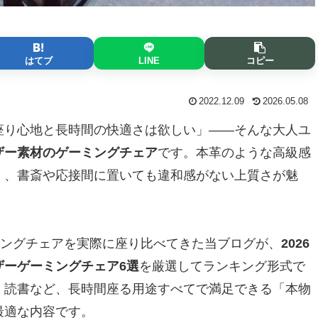
はてブ
LINE
コピー
2022.12.09
2026.05.08
座り心地と長時間の快適さは欲しい」――そんな大人ユ
ザー素材のゲーミングチェア
です。本革のような高級感
く、書斎や応接間に置いても違和感がない上質さが魅
ミングチェアを実際に座り比べてきた当ブログが、
2026
ザーゲーミングチェア6選
を厳選してランキング形式で
・読書など、長時間座る用途すべてで満足できる「本物
最適な内容です。