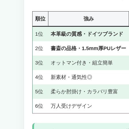
用途別おすすめ｜目的別ベストレザー
在宅勤務・テレワークがメインの方
順位
強み
FPS・ゲームメインの方
夏場の蒸れが気になる方
1位
本革級の質感・ドイツブランド
初めてのレザーチェアで失敗したく
レザーゲーミングチェアに関するよく
2位
書斎の品格・1.5mm厚PUレザー
Q1. 本革とPUレザー、どっちがいい
Q2. 夏場は蒸れませんか？
3位
オットマン付き・組立簡単
Q3. メンテナンスは大変？
4位
新素材・通気性◎
Q4. 配信背景に映ったときの印象は？
まとめ｜レザー1脚で書斎の格が変わる
5位
柔らか肘掛け・カラバリ豊富
6位
万人受けデザイン