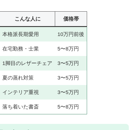
チェア
こんな人に
価格帯
本格派長期愛用
10万円前後
ない方
ある質問
在宅勤務・士業
5〜8万円
？
1脚目のレザーチェア
3〜5万円
夏の蒸れ対策
3〜5万円
インテリア重視
3〜5万円
落ち着いた書斎
5〜8万円