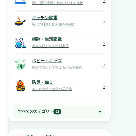
PC・周辺機器をわかりやすく比較
キッチン家電
›
毎日の料理と飲み物を快適に
掃除・生活家電
›
家事を軽くする便利家電
ベビー・キッズ
›
家族で安心して使える用品を厳選
防災・備え
›
もしもの時に役立つ必需品
すべてのカテゴリー
52