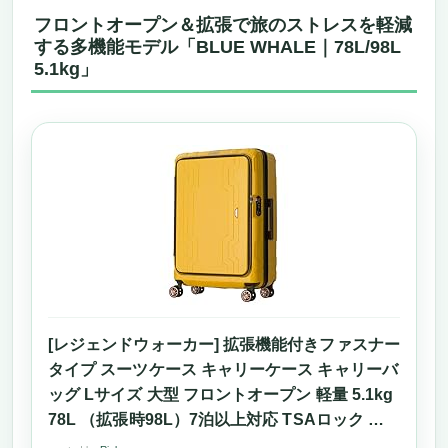
フロントオープン＆拡張で旅のストレスを軽減
する多機能モデル「BLUE WHALE｜78L/98L
5.1kg」
[レジェンドウォーカー] 拡張機能付きファスナー
タイプ スーツケース キャリーケース キャリーバ
ッグ Lサイズ 大型 フロントオープン 軽量 5.1kg
78L （拡張時98L）7泊以上対応 TSAロック ク
ッション付きダブルキャスター 無料受託手荷物