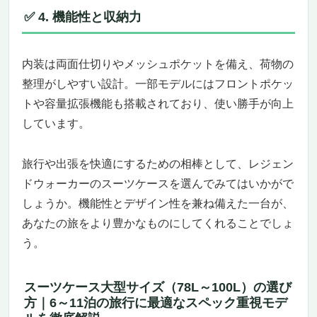
長期旅行や出張に頼れる軽量＆頑丈ボディ
✅ 4. 機能性と収納力
フレーム構造とアルミ補強でワンランク上の
安心感を実現
快適性を追求したダブルキャスターと段階調
内装は両面仕切りやメッシュポケットを備え、荷物の
整キャリーハンドル
整理がしやすい設計。​一部モデルにはフロントポケッ
荷物整理がしやすい機能的な内装と実用的な
トや容量拡張機能も搭載されており、使い勝手が向上
フック付き台座
しています。​
TSAロック採用で海外旅行にも安心対応
容量も強さも妥協しないハードケースの進化形
旅行や出張を快適にするための相棒として、レジェン
「スパタ｜85L 4.6kg」
ドウォーカーのスーツケースを選んでみてはいかがで
デザインと機能性を兼ね備えた重厚感あるシ
ルエット
しょうか。​機能性とデザイン性を兼ね備えた一台が、
実用性に優れたディテールが旅をさらに快適
あなたの旅をより豊かなものにしてくれることでしょ
にする
う。
滑らかな移動を叶える8輪キャスターと安心
のTSAロック
スーツケース大型サイズ（78L～100L）の選び
使いやすさを考え抜いた内装と安心のボディ
方｜6～11泊の旅行に最適なスペック重視モデ
構造