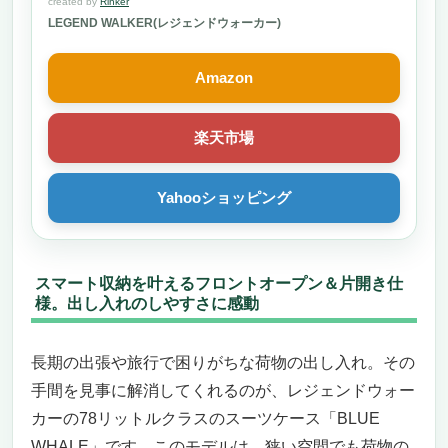
created by
Rinker
（拡張時157cm) BLUE WHALE 保証付 5205-66
LEGEND WALKER(レジェンドウォーカー)
イエロー
Amazon
楽天市場
Yahooショッピング
スマート収納を叶えるフロントオープン＆片開き仕
様。出し入れのしやすさに感動
長期の出張や旅行で困りがちな荷物の出し入れ。その
手間を見事に解消してくれるのが、レジェンドウォー
カーの78リットルクラスのスーツケース「BLUE
WHALE」です。このモデルは、狭い空間でも荷物の