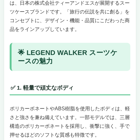
る
は、日本の株式会社ティーアンドエスが展開するスー
まとめ｜78L～100Lのスーツケースは“自由度
ツケースブランドです。​「旅行の伝説を共に創る」を
の高い長旅のパートナー”
コンセプトに、デザイン・機能・品質にこだわった商
LEGEND WALKER（レジェンドウォーカー）の
品をラインアップしています。​
大型サイズ（78L～100L・6～11泊）スーツケー
スおすすめ10選
洗練と堅牢を兼ね備えたアルミボディ「1512-
🌟 LEGEND WALKER スーツケ
69-SL｜88L 5.7kg」
ースの魅力
堂々とした存在感と実用性を兼ね備えた、旅
を格上げする一台
セキュリティも操作性も高水準。ストレスフ
✅ 1. 軽量で頑丈なボディ
リーな移動をサポート
洗練されたユニセックスデザイン。旅を楽し
むすべての人へ
ポリカーボネートやABS樹脂を使用したボディは、軽
長期旅行にも、ビジネスにも。頼れる品質を
さと強さを兼ね備えています。​一部モデルでは、三層
求める人へ
構造のポリカーボネートを採用し、衝撃に強く、手で
アスレジャーに映えるハイスペック設計
「CHALLENGER｜91L 5.7kg」
押せるほどのソフトな質感も特徴です。