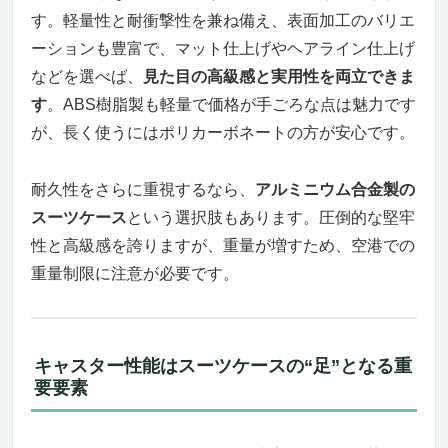
シンプルなのに個性が光る、絶妙なアースカ
す。軽量性と耐衝撃性を兼ね備え、表面加工のバリエ
ラー展開
ーションも豊富で、マット仕上げやヘアライン仕上げ
レジェンドウォーカーの信頼と1年保証の安
などを選べば、
見た目の高級感と実用性を両立できま
心感
す
。ABS樹脂製も軽量で価格が手ごろな点は魅力です
が、長く使うにはポリカーボネートの方が安心です。
耐久性をさらに重視するなら、
アルミニウム合金製の
スーツケース
という選択肢もあります。圧倒的な堅牢
性と高級感を誇りますが、重量が増すため、空港での
重量制限に注意が必要です。
キャスター性能はスーツケースの“足”となる重
要要素