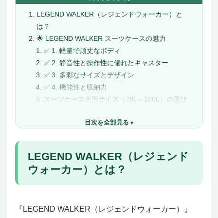
LEGEND WALKER（レジェンドウォーカー）と
は？
🌟 LEGEND WALKER スーツケースの魅力
✅ 1. 軽量で頑丈なボディ
✅ 2. 静音性と操作性に優れたキャスター
✅ 3. 多彩なサイズとデザイン
✅ 4. 機能性と収納力
スーツケース大型サイズ（78L～100L）の選び
方｜6～11泊の旅行に最適なスペック重視モデ
目次を全部見る
ルを徹底解説
78L～100Lのスーツケースが活躍する旅行スタ
イル
LEGEND WALKER（レジェンド
素材選びで長旅の快適性が決まる
ウォーカー）とは？
キャスター性能はスーツケースの“足”となる重
要要素
TSAロック付きで国際線の安心感を確保
『LEGEND WALKER（レジェンドウォーカー）』
内部構造で収納効率と旅の快適さが大きく変わ