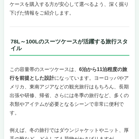
ケースを購入する方が安心して選べるよう、深く掘り
度アルミボディ
セキュリティと使い勝手の完璧な融合
下げた情報をご紹介します。
洗練された外観とユニセックスなデザイン
で、あらゆる旅にフィット
軽さと多機能性を兼ね備えた次世代型スーツケ
78L～100Lのスーツケースが活躍する旅行スタ
ース「5524-67-LGR｜86L/98L 4.6kg」
イル
狭い場所でもスムーズに開閉できる、機能美
が光る横開きフロントオープン設計
旅のストレスを軽減する工夫が随所に光る高
この容量帯のスーツケースは、
6泊から11泊程度の旅
機能設計
行を前提とした設計
になっています。ヨーロッパやア
摩耗に強く静音性にも優れた走行性能で、あ
メリカ、東南アジアなどの観光旅行はもちろん、長期
らゆる道を快適に
出張や研修、帰省、さらには冬季の旅行など、多くの
容量拡張で旅先の買い物にも安心。見た目も
衣類やアイテムが必要となるシーンで非常に便利で
使い勝手も両立
す。
大型サイズスーツケースを探している方へお
すすめの選択肢
超軽量なのに97Lまで拡張可能。旅の自由度を
例えば、冬の旅行ではダウンジャケットやニット、厚
広げる収納力モデル「5082｜83L/97L 4.4kg」
手の靴など、どうしても荷物がかさばりますが、