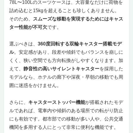
78L〜100Lのスーツケースは、大容量なだけに荷物を
詰め込むと15kgを超えることも珍しくありません。
そのため、
スムーズな移動を実現するためにはキャス
ター性能が不可欠
です。
選ぶべきは、
360度回転する双輪キャスター搭載モデ
ル
。安定感があり、段差や傾斜でもバランスを崩しに
くく、狭い空間でも方向転換がしやすくなります。加
えて、
静音性の高いサイレントキャスター
を採用した
モデルなら、ホテルの廊下や深夜・早朝の移動でも周
囲に迷惑をかけません。
さらに、
キャスターストッパー機能
が搭載されたモデ
ルであれば、電車内や傾斜のある場所での転がり防止
にも有効です。都市部での移動が多い人や、公共交通
機関を多用する人にとって非常に便利な機能です。