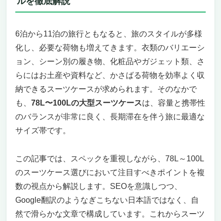
ルを徹底解説
長期旅行や出張にも安心の設計
荷物が増えてもスマートに対応、軽くて頼れる
大容量ソフトキャリー「4051-68｜81L/94L
6泊から11泊の旅行ともなると、旅のスタイルが多様
3.7kg」
化し、必要な荷物も増えてきます。衣類のバリエーシ
荷物が増える旅先でも安心、容量拡張機能
ョン、シーン別の履き物、化粧品やガジェット類、さ
で“ゆとり”を手に入れる
らにはお土産や資料など、かさばる荷物を効率よく収
圧倒的な軽さが旅の快適さを変える、ポリエ
納できるスーツケースが求められます。そのなかで
ステル製の軽量ボディ
も、
78L〜100Lの大型スーツケース
は、容量と携帯性
フロントポケットで使いやすさを追求、アク
のバランスが非常に良く、長期滞在を伴う旅に最適な
セス頻度の高い荷物もサッと取り出せる
スムーズな移動を叶える静音4輪キャスター
サイズ帯です。
と、世界標準のTSロックで安心の旅を
デザインと機能性を兼ね備えたソフトキャリ
この記事では、スペックを重視しながら、78L～100L
ーケースで、旅の質を一段と高める
のスーツケース選びにおいて注目すべきポイントを複
洗練された耐久美と静音性を兼ね備えた次世代
数の視点から解説します。SEOを意識しつつ、
アルミフレームモデル「GRACE 5509｜83L
Google翻訳のようなぎこちない日本語ではなく、自
5.6kg」
然で滑らかな文章で構成しています。これからスーツ
ハードな移動もスマートに乗り越える、高強