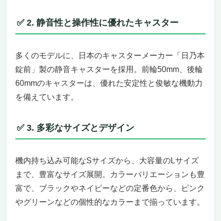
持つ姿さえスマートに魅せる、非対称デザイ
ンと快適性能の融合
✅ 2. 静音性と操作性に優れたキャスター
スリムなのに頑丈、軽量なのに頼れる安心感
細部まで使いやすさを追求した、現代的な日
本ブランドの真骨頂
多くのモデルに、日本のキャスターメーカー「日乃本
フロントオープン＆拡張で旅のストレスを軽減
錠前」製の静音キャスターを採用。​前輪50mm、後輪
する多機能モデル「BLUE WHALE｜78L/98L
60mmのキャスターは、優れた安定性と俊敏な機動力
5.1kg」
を備えています。 ​
スマート収納を叶えるフロントオープン＆片
開き仕様。出し入れのしやすさに感動
✅ 3. 多彩なサイズとデザイン
圧倒的な収納力と拡張性能。撥水仕様で天候
にも強いから頼れる
驚くほど静かで滑らかな走行性能。キャスタ
機内持ち込み可能なSサイズから、大容量のLサイズ
ーへのこだわりが際立つ
まで、豊富なサイズ展開。​カラーバリエーションも豊
細部まで配慮された使い勝手のよさ。現代の
富で、ブラックやネイビーなどの定番色から、ピンク
旅行スタイルにマッチした実用設計
衝撃に強く旅の安心を守る堅牢設計「DECK｜
やグリーンなどの個性的なカラーまで揃っています。​
100L 5.7kg」