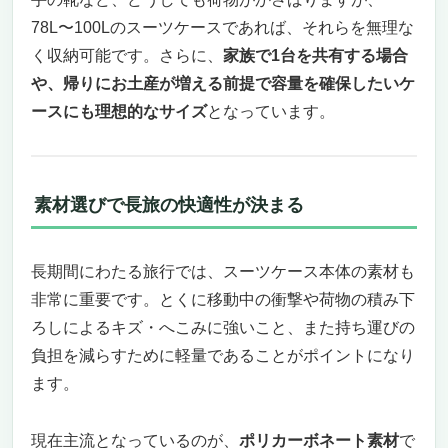
軽やかに動いて、しっかり守る。旅に出たく
78L〜100Lのスーツケースであれば、それらを無理な
なるLサイズスーツケース
く収納可能です。さらに、
家族で1台を共有する場合
カラフルでおしゃれ。自分だけのカラーを選
や、帰りにお土産が増える前提で容量を確保したいケ
べる楽しさ
ースにも理想的なサイズ
となっています。
衝撃に強く、キズが目立ちにくい安心ボディ
スムーズな移動と安心のセキュリティで、旅
先でも快適に
旅慣れた人も納得の内装設計。荷崩れや小物
素材選びで長旅の快適性が決まる
の紛失を防止
快適な旅を実現する大型サイズの定番モデル
超軽量と静音性を両立した快適トラベルモデル
長期間にわたる旅行では、スーツケース本体の素材も
「LW 5303｜91L 4.4kg」
非常に重要です。とくに移動中の衝撃や荷物の積み下
長旅でも安心の大容量と圧倒的な軽さ。移動
ろしによるキズ・へこみに強いこと、また持ち運びの
の負担を感じさせないスマートスーツケース
負担を減らすために軽量であることがポイントになり
心地よく、スムーズに、静かに。移動のスト
ます。
レスをゼロにするためのこだわり
機能美と安心感を両立。旅先で求められるす
現在主流となっているのが、
ポリカーボネート素材
で
べてを、ひとつに凝縮