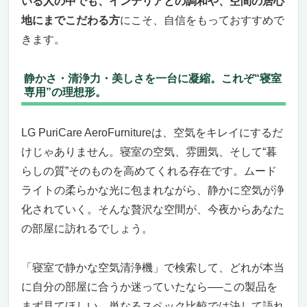
いる人の中でも、インテリアとの調和や、空間の居心
地にまでこだわる方
にこそ、自信をもっておすすめで
きます。
静かさ・清浄力・美しさを一台に凝縮。これぞ“寝室
専用”の理想形。
LG PuriCare AeroFurnitureは、空気をキレイにするだ
けじゃありません。寝室の空気、雰囲気、そして“暮
らしの質”そのものを高めてくれる存在です。ムード
ライトの柔らかな光に包まれながら、静かに空気が浄
化されていく。そんな贅沢な空間が、今夜からあなた
の部屋に訪れるでしょう。
「寝室で静かな空気清浄機」で検索して、どれが本当
に自分の部屋に合うか迷っていたなら──この製品を
まず見てほしい。単なるスペック比較では決して語れ