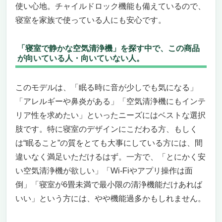
使い心地。チャイルドロック機能も備えているので、
たへ──この価格で、この静音性、この安心
寝室を家族で使っている人にも安心です。
感
シャープ FP-S120-T｜“寝室で静かな空気清浄
機”をお探しのあなたに、今すぐ届けたい空気
「寝室で静かな空気清浄機」を探す中で、この商品
が向いている人・向いていない人。
があります
夜の空気を、目に見えないやさしさで包み込
む――。
このモデルは、「眠る時に音が少しでも気になる」
寝室で本気で使える、“空気清浄機の理想形”
「アレルギーや鼻炎がある」「空気清浄機にもインテ
AIがあなたの眠りを学び、整えていく未来
リア性を求めたい」といったニーズにはベストな選択
感。
肢です。特に寝室のデザインにこだわる方、もしく
でも正直に言うと、こんな方には向いていな
は“眠ること”の質をとても大事にしている方には、間
いかもしれません。
違いなく満足いただけるはず。一方で、「とにかく安
【静寂と清浄を両立】ダイキン 加湿空気清浄
い空気清浄機が欲しい」「Wi-Fiやアプリ操作は面
機 MCK505A-W｜寝室で静かな空気清浄機を探
すすべての人へ
倒」「寝室が6畳未満で最小限の清浄機能だけあれば
寝室の空気、ここまで変わる。夜をもっと静
いい」という方には、やや機能過多かもしれません。
かに、もっと清潔に。
音が気になる方にも安心。図書館レベルの静