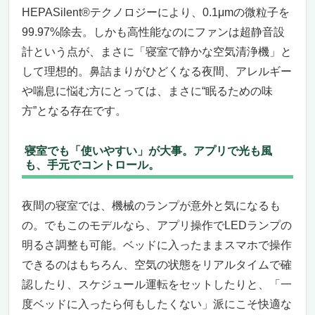
HEPASilent®テクノロジーにより、0.1μmの微粒子を
妙かも？
静けさ×清浄力×心地よさ。寝室という“最も
99.97%除去。しかも高性能なのにファンは超静音設
繊細な空間”にはDysonを。
計という点が、まさに「寝室で静かな空気清浄機」と
ブルーエア ComfortPure 3-in-1 T20i
して理想的。鼻詰まりがひどくなる夜間、アレルギー
寝室で静かに、そして確実に空気をきれいに。
や喘息に悩む方にとっては、まさに“眠るための味
上質な眠りのための“音を消した”空気清浄機
方”となる存在です。
音が気にならない空気清浄機を求めているあ
なたへ
寝室でも「使いやすい」が大事。アプリで光も風
空気が静かに、でもしっかり動く。寝室にち
も、手元でコントロール。
ょうどいい高性能
静けさも、使いやすさも、寝室にふさわしい
夜間の寝室では、機械のランプが意外と気になるも
設計
こんな人には本気でおすすめ。でも、こうい
の。でもこのモデルなら、アプリ操作でLEDランプの
う人には正直微妙かもしれない
明るさ調整も可能。ベッドに入ったままスマホで操作
快眠環境を整えるための“最後の一手”が、空
できるのはもちろん、空気の状態をリアルタイムで確
気清浄機だった
認したり、スケジュール運転をセットしたりと、「一
【眠りを邪魔しない、静寂の空気清浄力】
度ベッドに入ったら何もしたくない」派にこそ快適な
“寝室で静かな空気清浄機”を探しているあな