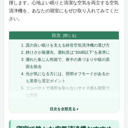
揮します。心地よい眠りと清潔な空気を両立する空気
清浄機を、あなたの寝室にもぜひ取り入れてみてくだ
さい。
目次
質の良い眠りを支える静音空気清浄機の選び方
静けさが最優先。運転音は“30dB以下”を基準に
優れた集じん性能で、夜中の鼻づまりや咳の原
因を除去
光が気になる方には、照明オフモードがあるか
も重要な選定ポイント
コンパクトで場所を取らないサイズ感も寝室で
は重要
タイマー・自動運転・センサー搭載で“かしこ
目次を全部見る
く快適”に運転
まとめ：「静かさ×清浄力」で快眠を叶える空
気清浄機を