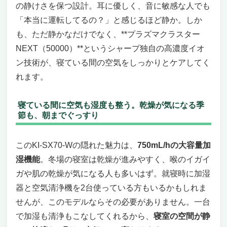
の静けさを保つ設計。耳に優しく、音に敏感な人でも
「本当に運転してるの？」と感じるほど静か。しか
も、ただ静かなだけでなく、**プラズマクラスター
NEXT（50000）**というシャープ独自の高濃度イオ
ン技術が、寝ている間の空気をしっかりとケアしてく
れます。
寝ている間に空気も湿度も整う。乾燥が気になる季
節も、朝までぐっすり
このKI-SX70-Wの隠れた魅力は、
750mL/hの大容量加
湿機能
。冬場の寝室は乾燥が進みやすく、喉のイガイ
ガや肌の乾燥が気になる人も多いはず。就寝時に加湿
器と空気清浄機を2台使っている方もいるかもしれま
せんが、このモデルならその必要がありません。一台
で加湿も清浄もこなしてくれるから、
寝室の空間が静