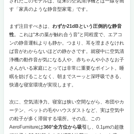
されたこのモデルは、従来の空気清浄機とは一線を画
す「家具のような静音型家電」です。
まず注目すべきは、
わずか21dBという圧倒的な静音
性
。これは“木の葉が触れ合う音”と同程度で、エアコ
ンの静音運転よりも静か。つまり、耳を澄まさなけれ
ば音がわからないほどの静かさです。就寝中に空気清
浄機の動作音が気になる人や、赤ちゃんや小さなお子
さんがいる家庭にとっては非常に重要なポイント。睡
眠を妨げることなく、朝までスーッと深呼吸できる、
快適な寝室環境が実現します。
次に、空気清浄力。寝室は狭い空間ながら、布団やカ
ーテン、ペットの毛やハウスダストなど、実は空気中
の粒子が多く滞留する場所。その点、この
AeroFurnitureは
360°全方位から吸引
し、0.1μmの超微