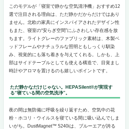
Max 3450i」で、真の快眠空間を。
このモデルが「寝室で静かな空気清浄機」おすすめ12
睡眠の質を底上げする“静かさ”と“清浄力”──
選で注目される理由は、ただ静かだからだけではあり
寝室に最適な空気清浄機の決定版
ません。北欧の家具にインスパイアされたデザイン性
操作いらず、手間いらず。寝室に求められ
もまた、寝室の“安らぎ空間”にふさわしい存在感を放
る“気遣い”がすべて詰まっている
ちます。ライトグレーのファブリック素材は、木製ベ
この空気清浄機が「おすすめな人」と「ちょ
ッドフレームやナチュラルな照明ともしっくり馴染
っと違うかもな人」のリアルな境界線
み、視覚的にも落ち着きを与えてくれる。しかも、上
Dyson Purifier Hot+Cool HP12 WG
寝室の空気を、極上の静けさとともに浄化す
部はサイドテーブルとしても使える構造で、目覚まし
る。“眠りの質”まで変えてくれる空気清浄
時計やアロマを置けるのも嬉しいポイントです。
機。
ナイトモードで音も光も静かに。睡眠を邪魔
ただ静かなだけじゃない。HEPASilent®が実現す
しない気配り設計。
る“寝ている間の空気洗浄”。
寝室特有の空気の悩みも、Dysonなら一気に
解決。
夜の間は無防備に呼吸を繰り返すため、空気中の花
リモート操作で、“寝室に入る前”に空気を整
粉・ホコリ・ウイルスを寝ている間に吸い込んでしま
えるという新習慣を。
いがち。DustMagnet™ 5240iは、ブルーエアが誇る
こんな人におすすめ／逆にこういう人には微