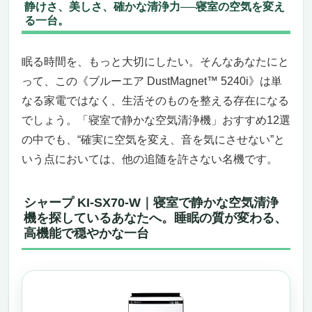
静けさ、美しさ、確かな清浄力──寝室の空気を変え
かさ、わずか41dBの静音設計
る一台。
加湿機能で、睡眠中の乾燥・のど荒れ・肌ト
ラブルを同時ケア
眠る時間を、もっと大切にしたい。そんなあなたにと
花粉・ウイルス・ペットの毛・PM2.5──す
って、この《ブルーエア DustMagnet™ 5240i》は単
べて寝室から排除する本格清浄力
なる家電ではなく、生活そのものを整える存在になる
操作もお手入れも直感的で簡単。寝室で毎日
でしょう。「寝室で静かな空気清浄機」おすすめ12選
使える“続けやすさ”
価格、性能、安心感のトリプルバランス。寝
の中でも、“確実に空気を変え、音を気にさせない”と
室用空気清浄機として圧倒的な満足度
いう点においては、他の追随を許さない名機です。
シャープ プラズマクラスター 加湿空気清浄機
KC-35T7（ホワイト）
シャープ KI-SX70-W｜寝室で静かな空気清浄
静かさに包まれて眠る夜。寝室にぴったりな
機を探しているあなたへ。睡眠の質が変わる、
空気清浄機がここにある
高機能で穏やかな一台