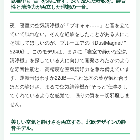
就寝中も“音”を気にせず、深く澄んだ呼吸を。静音
静かさ・清浄力・美しさを一台に凝縮。これ
性と清浄力が両立した理想の一台。
ぞ“寝室専用”の理想形。
シャープ KC-S50-W｜“眠りの質”を変える、寝
夜、寝室の空気清浄機が「ブオォォ……」と音を立て
室にふさわしい空気清浄機
ていて眠れない。そんな経験をしたことがある人にこ
眠りの空気が澄んでいく──寝室用としての
そ試してほしいのが、ブルーエアの《DustMagnet™
静音性と浄化力に本気でこだわった1台
【静音×高性能の決定版】Levoit Vital 100S｜寝
5240i》。このモデルは、まさに「寝室で静かな空気
室で静かな空気清浄機を探すなら、まずこれを
清浄機」を探している人に向けて開発されたかのよう
見てからにしてください
な静音性能と、高精度な空気清浄力を兼ね備えていま
眠りの質を変える“空気の魔法”。静けさの中
す。運転音はわずか22dB──これは木の葉が触れ合う
に高性能が息づく空気清浄機
ほどの静けさ。まるで空気清浄機が“そっと”仕事をし
高性能なスマート機能も充実、でもコンパク
てくれているような感覚で、眠りの質を一切邪魔しま
トで邪魔にならない。それがVital 100Sの真
せん。
骨頂。
寝室重視の人には満点。でも、広すぎる空間
や掃除機代わりを求める人には不向き。
美しい空気と静けさを両立する、北欧デザインの静
音モデル。
【寝室で静かな空気清浄機】眠りを妨げない静
音性と、確かな空気清浄力。Blueair「Blue