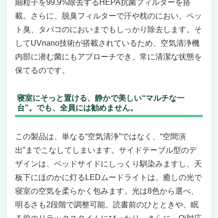
細粒子を99.9%除去するHEPA抗菌フィルターを搭
載。さらに、脱臭フィルターで汗や枕のにおい、ペッ
ト臭、タバコのにおいまでもしっかり除去します。そ
してUVnano技術が搭載されているため、空気清浄機
内部に潜む菌にもアプローチでき、常に清潔な状態を
保てるのです。
寝室にそっと置ける、静かで美しい“マルチな一
台”。でも、全員には勧めません。
この製品は、単なる“空気清浄”ではなく、“空間演
出”までこなしてしまいます。サイドテーブル型のデ
ザインは、ベッドサイドにしっくり馴染みますし、天
板下にほのかに灯るLEDムードライトは、癒しの光で
寝室の空気を柔らかく包みます。光は8色から選べ、
明るさも2段階で調整可能。読書前のひとときや、眠