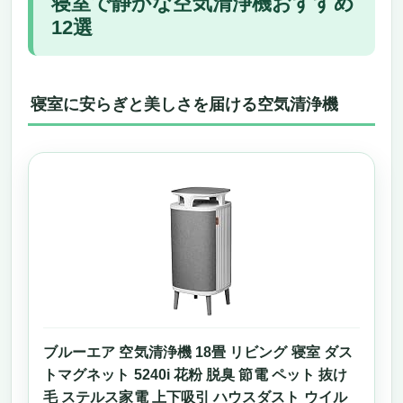
寝室で静かな空気清浄機おすすめ
寝室で静かな空気清浄機おすすめ12選
12選
寝室に安らぎと美しさを届ける空気清浄機
《ブルーエア DustMagnet™ 5240i》──「寝室
で静かな空気清浄機」おすすめ12選の本命。
就寝中も“音”を気にせず、深く澄んだ呼吸
寝室に安らぎと美しさを届ける空気清浄機
を。静音性と清浄力が両立した理想の一台。
美しい空気と静けさを両立する、北欧デザイ
ンの静音モデル。
ただ静かなだけじゃない。HEPASilent®が実
現する“寝ている間の空気洗浄”。
寝室でも「使いやすい」が大事。アプリで光
も風も、手元でコントロール。
「寝室で静かな空気清浄機」を探す中で、こ
の商品が向いている人・向いていない人。
静けさ、美しさ、確かな清浄力──寝室の空
気を変える一台。
ブルーエア 空気清浄機 18畳 リビング 寝室 ダス
シャープ KI-SX70-W｜寝室で静かな空気清浄
トマグネット 5240i 花粉 脱臭 節電 ペット 抜け
機を探しているあなたへ。睡眠の質が変わる、
毛 ステルス家電 上下吸引 ハウスダスト ウイル