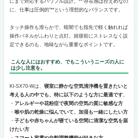
にまで対応するパワフル設計。**“存在感は控えめなの
に、仕事は圧倒的”**という理想的なバランスです。
タッチ操作も滑らかで、暗闇でも指先で軽く触れれば
操作パネルがふわりと点灯。就寝前にストレスなく設
定できるのも、地味ながら重要なポイントです。
こんな人にはおすすめ、でもこういうニーズの人に
は少し注意を。
KI-SX70-Wは、
寝室に静かな空気清浄機を置きたいと
考える人の中でも、特に以下のような方に最適です
。
・
アレルギーや花粉症で夜間の空気の質に敏感な方
・
喉や肌の乾燥に悩んでいて、加湿も一緒にしたい方
・
子どもや赤ちゃんが寝ている空間に清潔な空気を届
けたい方
・
スマート家電や自動調整機能が好きな方