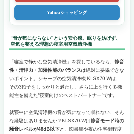
Yahooショッピング
“音が気にならない”という安心感。眠りを妨げず、
空気を整える理想の寝室用空気清浄機
「寝室で静かな空気清浄機」を探しているなら、
静音
性・清浄力・加湿性能のバランス
は絶対に妥協できな
いポイント。シャープの空気清浄機 KI-SX70-Wは、
その3拍子をしっかりと満たし、さらに上を行く多機
能性を備えた“寝室向けのベストパートナー”です。
就寝中に空気清浄機の音が気になって眠れない、そん
な経験はありませんか？KI-SX70-Wは
静音モード時の
騒音レベルが48dB以下
と、図書館や夜の住宅街程度