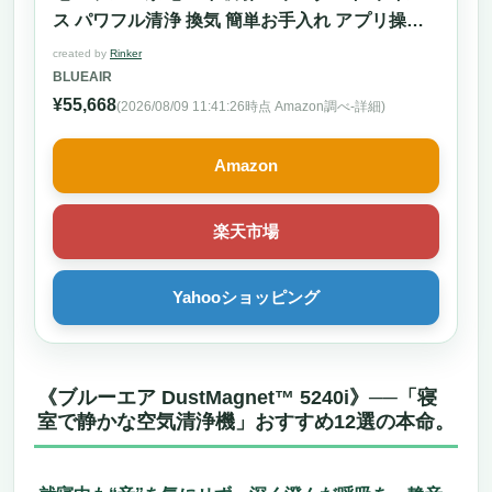
高機能で穏やかな一台
ス パワフル清浄 換気 簡単お手入れ アプリ操作
“音が気にならない”という安心感。眠りを妨
グレー
created by
Rinker
げず、空気を整える理想の寝室用空気清浄機
BLUEAIR
寝ている間に空気も湿度も整う。乾燥が気に
¥55,668
(2026/08/09 11:41:26時点 Amazon調べ-
詳細)
なる季節も、朝までぐっすり
デザインと機能、どちらも妥協しないから、
Amazon
どんな寝室にもフィットする。
こんな人にはおすすめ、でもこういうニーズ
楽天市場
の人には少し注意を。
静かに、深く、やさしく眠れる空気。あなた
の寝室を整える、静寂の名機
Yahooショッピング
LG PuriCare AeroFurniture – 静けさと機能性
が調和した、寝室に最適な“インテリア型空気
清浄機”
《ブルーエア DustMagnet™ 5240i》──「寝
寝室を静かに、そして美しく変える。音を立
室で静かな空気清浄機」おすすめ12選の本命。
てずに空気を整える空気清浄機。
寝室にそっと置ける、静かで美しい“マルチ
な一台”。でも、全員には勧めません。