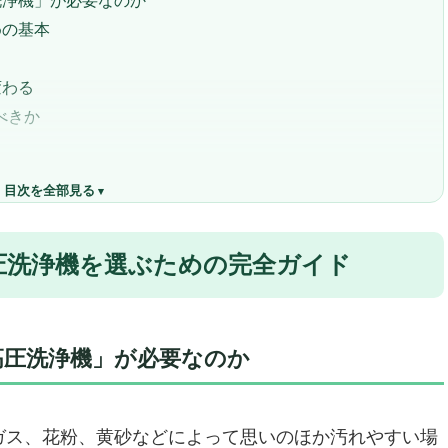
めの基本
変わる
べきか
ル家電”である
目次を全部見る
機おすすめ16選
洗浄機 4200 PSI｜ホンダエンジン搭載モデル
圧洗浄機を選ぶための完全ガイド
圧洗浄機を探しているあなたへ
心感でプロの現場品質を実現
シーンは無限大
す
高圧洗浄機」が必要なのか
メしません
れ一択
プロ仕様の高圧洗浄体験
ガス、花粉、黄砂などによって思いのほか汚れやすい場