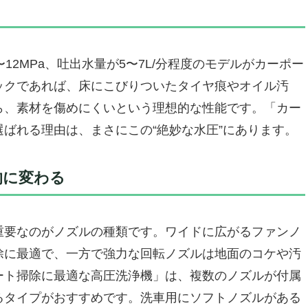
の広範囲を一気にキレイにする
庭用としての安心感をプラス
かない」という事実もきちんと伝えておきたい
のカーポートで実現したい人にこそ
12MPa、吐出水量が5〜7L/分程度のモデルがカーポー
ードレス革命で、カーポート掃除の常識が変わる
ックであれば、床にこびりついたタイヤ痕やオイル汚
択──それはカーポート掃除を「自由」にする
ら、素材を傷めにくいという理想的な性能です。「カー
派：エコモードでも想像以上の洗浄力
ばれる理由は、まさにこの“絶妙な水圧”にあります。
場でも選ばれる理由がある
には全力でオススメ
的に変わる
台があなたの時間と手間を変える
VOVO「車用ホースリール付き電動高圧洗浄機（グリーン
重要なのがノズルの種類です。ワイドに広がるファンノ
ポート掃除に最適な高圧洗浄機がここにある。
除に最適で、一方で強力な回転ノズルは地面のコケや汚
ートに常設したくなる存在感。
ート掃除に最適な高圧洗浄機」は、複数のノズルが付属
ベランダ、玄関、外壁にも活躍。
るタイプがおすすめです。洗車用にソフトノズルがある
こういう人には微妙かも。