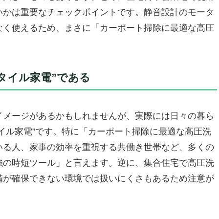
うその悩みは不要です】
いかは重要なチェックポイントです。静音設計のモータ
チで切り替え】
なく使えるため、まさに「カーポート掃除に最適な高圧
放せば自動でストップ】
。
威力を。 【新ダイワ エンジン高圧洗浄機 パイプフレー
浄機」を探しているあなたへ
タイル家電”である
洗浄力を家庭にも
と10mホースが効く
イメージがあるかもしれませんが、実際には日々の暮ら
逆にこういう人には…
で洗い流してくれる快感
イル家電”です。特に「カーポート掃除に最適な高圧洗
bar 「車庫まわりの汚れが面白いほど落ちる」高圧洗浄体験を、
いる人、家事の効率を重視する共働き世帯など、多くの
強の時短ツール」と言えます。逆に、集合住宅で高圧洗
の高圧水流で、頑固な汚れも一撃。
備が確保できない環境では扱いにくさもあるため注意が
して長く使える洗浄機。
んな人には微妙かも。
掃除が苦じゃなくなる魔法。