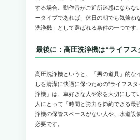
【ホースの扱いが面倒くさい？も
する場合、動作音がご近所迷惑にならな
【洗浄力も、繊細さも、ワンタッ
ータイプであれば、休日の朝でも気兼ね
【「安全性」も一流。トリガーを
洗浄機」として選ばれる条件の一つです
カーポートの頑固な汚れに、圧倒的な
ム JEY1010】
「カーポート掃除に最適な高圧洗
最後に：高圧洗浄機は“ライフス
妥協しないパワーで、プロ仕様の
屋外掃除の機動力に、フレーム構造
高圧洗浄機というと、「男の道具」的な
こういう人にこそ使ってほしい、
洗浄だけじゃない。「達成感」ま
しを清潔に快適に保つための“ライフスタ
マキタ 高圧洗浄機 HW111 110
浄機」は、車好きな人や家を大切にして
あなたに。
人にとって「時間と労力を節約できる最
ガレージ掃除に革命。110バール
浄機の保管スペースがない人や、水道設
扱いやすさと堅牢性の両立。安心
必要です。
こういう人にはハマる！逆に、こ
まとめ：真面目に“買い”な一台。