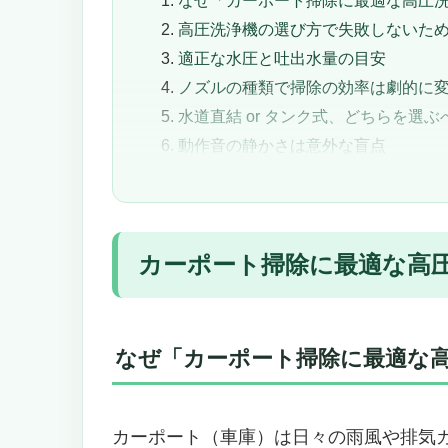
高圧洗浄機の選び方で失敗しないた
適正な水圧と吐出水量の目安
ノズルの種類で掃除の効率は劇的に
水道直結 or タンク式、どちらを選ぶ
動作音の静かさは意外な盲点
最後に：高圧洗浄機は“ライフスタイ
カーポート(車庫)掃除に最適な高圧洗浄
Northstar ガス冷水ポータブル高圧
カーポート掃除に最適な高
カーポート(車庫)掃除に最適な高
ホンダエンジン×CATポンプの安
カーポートだけじゃない。使える
こういう方にはとくにオススメで
なぜ「カーポート掃除に最適な
ただし、こんな方には正直オスス
本気で汚れを落としたいなら、こ
カーポート掃除に革命を。圧倒的な
カーポート（車庫）は日々の雨風や排気