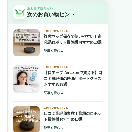
あわせて読みたい
次のお買い物ヒント
EDITOR’S PICK
複数マップ保存で使いやすい！進
化系ロボット掃除機おすすめ19選
→
記事を読む
EDITOR’S PICK
【口テープ Amazonで買える】口
コミ高評価の快眠サポートグッズ
おすすめ18選
→
記事を読む
EDITOR’S PICK
口コミ高評価多数！信頼のロボッ
ト掃除機おすすめ19選
→
記事を読む