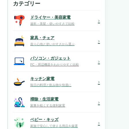
カテゴリー
ドライヤー・美容家電
›
速乾・美髪・使いやすさで比較
家具・チェア
›
座り心地と使いやすさから選ぶ
パソコン・ガジェット
›
PC・周辺機器をわかりやすく比較
キッチン家電
›
毎日の料理と飲み物を快適に
掃除・生活家電
›
家事を軽くする便利家電
ベビー・キッズ
›
家族で安心して使える用品を厳選