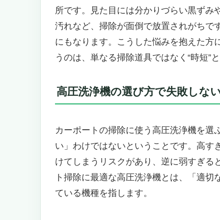
プロの現場でも選ばれる、RAYNE
所です。見た目には分かりづらい黒ずみ
操作性も快適、動きもスムーズ。
汚れなど、掃除が面倒で放置されがちで
こんな人にオススメ。逆に、こん
にもなります。こうした悩みを抱えた方
カーポートをピカピカに保つ“投資
うのは、単なる掃除道具ではなく“時短”と
Giraffe Tools Grandfalls 
想像してみてください。もう水道
高圧洗浄機の選び方で失敗しな
ん。
壁掛け式だからこそ実現できた“使い
IHブラシレスモーターの信頼性は
カーポートの掃除に使う高圧洗浄機を選
家族みんなで使える安心設計と、T
い」わけではないということです。高す
こんな人には間違いなくおすすめ
けてしまうリスクがあり、逆に弱すぎる
でも、こういう人にはちょっと向
ト掃除に最適な高圧洗浄機とは、「適切
まとめ：一度使えば、もう他には
ている機種を指します。
【VEVOR 高圧洗浄機表面クリーナ
感に変える強力ツール。