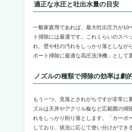
24インチの圧倒的洗浄力が、車庫
適正な水圧と吐出水量の目安
耐久性と操作性のバランスが、家
「業務用寄りだから、万人には向
まとめ：プロ品質の掃除を、自宅
一般家庭用であれば、最大吐出圧力が10〜
ケルヒャー HD 4/11 C Bp：コ
ト掃除には最適です。これくらいのスペ
電源コードから解放されるという選
れ、壁や柱の汚れをしっかり落としなが
高圧11MPa × 400L/hの実力
ポート掃除に最適な高圧洗浄機」として選
タフに使える安心設計──プロの現
誰に向いているのか？──こんな人
ノズルの種類で掃除の効率は劇
カーポート掃除の未来へ──この一
車庫掃除が劇的に変わる！ ― DGI
1）」の実力とは？
もう一つ、見落とされがちですが非常に
もう車庫の汚れに悩まない。カー
ズルは天井やアクリル板など広範囲の掃
スタイリッシュ×パワフル。カーポ
れをしっかり削り落とします。「カーポ
「洗車だけ」じゃもったいない。
しており、状況に応じて使い分けができ
こんな人には超おすすめ。でも、