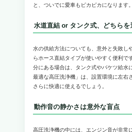
と、ついでに愛車もピカピカになります
まとめ：迷っているなら、最初の1
GENMAX GMGPW3200-B 
頑固な汚れも一掃！「面倒だった車
水道直結 or タンク式、どちら
「電源が届かない」「ホースが短
こういう人には心からおすすめ｜
水の供給方法についても、意外と失敗し
最後に：カーポート掃除の“決定打
Simpson Megashot MS61
らホース直結タイプが使いやすく便利で
ガス高圧洗浄機
分にある場合は、タンク式やバケツ給水
汚れの蓄積に終止符を──本気の車
最適な高圧洗浄機」は、設置環境に左右さ
本気の人にこそ選ばれる「タフネ
さらに快適に使えるでしょう。
頑丈で長く使える構造が、投資と
ただし、こういう人には向いてい
動作音の静かさは意外な盲点
カーポート掃除を“作業”から“快感”
【高圧の力で車庫の頑固な汚れを一掃】
ート掃除がプロの仕上がりに ―
高圧洗浄機の中には、エンジン音が非常