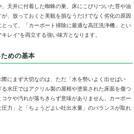
Lの本気仕様
や、天井に付着した蜘蛛の巣、床にこびりついた苔や油
だからストレスがない
すが、放っておくと美観を損なうだけでなく劣化の原因
な人はちょっと待って
にとって、「カーポート掃除に最適な高圧洗浄機」とい
”として考えるなら最適解
“キレイ”を両立する強い味方となります。
高圧洗浄機 PRO — カーポート掃除の“革命”を起こす一台
ホースでは落ちない汚れに、イライラする必要はありませ
いための基本
やすさ”と“美しさ”の両立
、プロも納得するレベル
ぶ際にまず大切なのは、ただ「水を勢いよく出せばい
SS機能による節電＆安全性
ぎる水圧ではアクリル製の屋根や塗装された床面を傷つ
とコケや汚れが落ちきらず意味がありません。カーポー
かないかも
な圧力」と「ちょうどよい吐出水量」のバランスが取れ
戻れない。ガレージ周りの掃除革命をあなたの手に。
ー 24インチ】 カーポート（車庫）掃除の面倒を、秒速で快