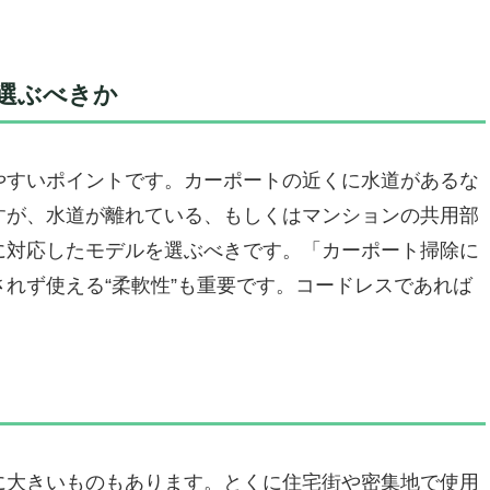
。
台に選ぶべき名機。
ガソリン高圧洗浄機｜車庫・カーポート掃除の本命モデル
庫掃除」が今日から“爽快なルーティン”に変わる
を選ぶべきか
い」そんな悩みからも解放される
逆にこういう人にはちょっと微妙かも
やすいポイントです。カーポートの近くに水道があるな
”が欲しいあなたへ
221｜プロ並みの洗浄力で「カーポート(車庫)掃除」を劇的に変える
すが、水道が離れている、もしくはマンションの共用部
に対応したモデルを選ぶべきです。「カーポート掃除に
庫掃除に選ばれる理由
れず使える“柔軟性”も重要です。コードレスであれば
ス＆フレキシビリティ」
しても魅力
ないかも…
へ
 ― DECOKTOOL 壁取り付け式高圧洗浄機で、カーポ
に大きいものもあります。とくに住宅街や密集地で使用