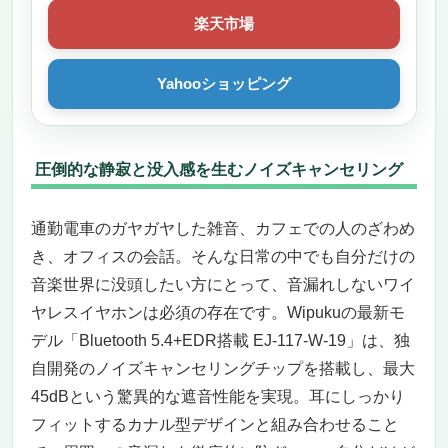
【音漏れしない完全ワイヤレスイヤホン】
楽天市場
Hydro Flask Bluetooth6.0モデル
タッチスクリーンで次世代の操作体験
圧倒的な音質とノイズキャンセリング性能
Yahooショッピング
長時間再生と軽量フィットでストレスフリー
こういう人にはおすすめ、逆にこんな人には
微妙かも
圧倒的な静寂と没入感を生むノイズキャンセリング
まとめ
yjjc ワイヤレスイヤホン R03 ｜ 音漏れしない
通勤電車のガヤガヤした雑音、カフェでの人のざわめ
高性能Bluetoothイヤホン
静かな没入体験を実現するノイズキャンセリ
き、オフィスの会話。そんな日常の中でも自分だけの
ング性能
音楽世界に没頭したい方にとって、音漏れしないワイ
初めてでも安心できるシンプル操作と瞬時の
ヤレスイヤホンは必須の存在です。Wipukuの最新モ
接続
デル「Bluetooth 5.4+EDR搭載 EJ-117-W-19」は、独
小型軽量で毎日の持ち歩きにも快適
自開発のノイズキャンセリングチップを搭載し、最大
どんな人におすすめ？逆に微妙な人は？
45dBという驚異的な遮音性能を実現。耳にしっかり
【静寂の中にだけ現れる解像度】ゼンハイザー
フィットするカナル型デザインと組み合わせること
IE 600 ─ “音漏れしないワイヤレスイヤホンお