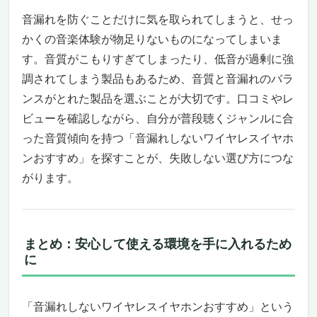
由に
このイヤホンがおすすめな人、そうでない人
音漏れを防ぐことだけに気を取られてしまうと、せっ
【Aetyt Bluetooth ワイヤレスイヤホン】クリア
かくの音楽体験が物足りないものになってしまいま
な音と快適な装着感で「音漏れしないワイヤレ
す。音質がこもりすぎてしまったり、低音が過剰に強
スイヤホンおすすめ」を探す方にぴったり
調されてしまう製品もあるため、音質と音漏れのバラ
自然に使える瞬間ペアリングとノイズカット
ンスがとれた製品を選ぶことが大切です。口コミやレ
技術
ビューを確認しながら、自分が普段聴くジャンルに合
低遅延で音ズレを感じない快適なリスニング
った音質傾向を持つ「音漏れしないワイヤレスイヤホ
体験
ンおすすめ」を探すことが、失敗しない選び方につな
こんな人には特におすすめ、逆に微妙な人も
Anker Soundcore AeroClip｜耳をふさがず
がります。
に“音漏れしないワイヤレスイヤホンおすす
め”を探すあなたへ
アクセサリーのように美しく、しかし中身は
まとめ：安心して使える環境を手に入れるため
本気。オープンイヤーの常識を塗り替える一
に
台
「耳を塞がないのに、ちゃんと届く」——オ
ープンイヤーの矛盾を解いた音作り
「音漏れしないワイヤレスイヤホンおすすめ」という