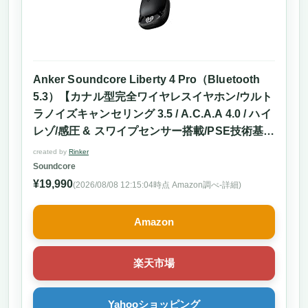
Anker Soundcore Liberty 4 Pro（Bluetooth
5.3）【カナル型完全ワイヤレスイヤホン/ウルト
ラノイズキャンセリング 3.5 / A.C.A.A 4.0 / ハイ
レゾ/感圧 & スワイプセンサー搭載/PSE技術基準
適合】ミッドナイトブラック
created by
Rinker
Soundcore
¥19,990
(2026/08/08 12:15:04時点 Amazon調べ-
詳細)
Amazon
楽天市場
Yahooショッピング