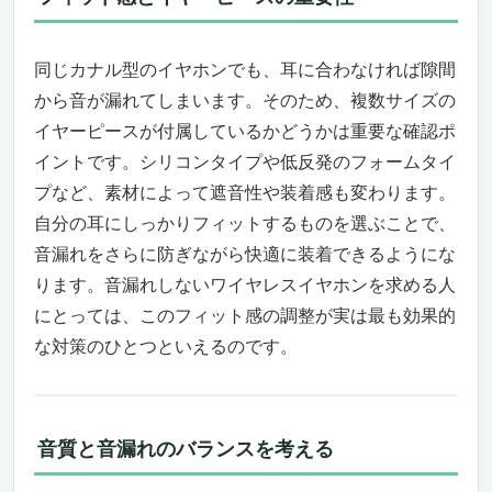
心。装着を忘れる軽さが、毎日の習慣を変え
る
同じカナル型のイヤホンでも、耳に合わなければ隙間
“ながら聴き”を安全に、通話はクリアに。生
から音が漏れてしまいます。そのため、複数サイズの
活導線に溶け込む、ちょうどいい没入感
イヤーピースが付属しているかどうかは重要な確認ポ
こういう人におすすめ、こういう人には微妙
イントです。シリコンタイプや低反発のフォームタイ
――ペルソナで判断すると失敗しない
価格に見合う理由。毎日の不快を“ゼロに近
プなど、素材によって遮音性や装着感も変わります。
づける”ことこそ、本当のコスパ
自分の耳にしっかりフィットするものを選ぶことで、
結論――“耳をふさがずに、音は内側へ”。マ
音漏れをさらに防ぎながら快適に装着できるようにな
ナーも快適も手放さないあなたへ
ります。音漏れしないワイヤレスイヤホンを求める人
Aetyt ワイヤレスイヤホン R01｜音漏れしない
にとっては、このフィット感の調整が実は最も効果的
安心感と多機能を両立した最新モデル
な対策のひとつといえるのです。
騒がしい環境でも集中できるノイズキャンセ
リング体験
スマートタッチディスプレイで直感的な操作
最大48時間の長時間再生と急速充電対応
音質と音漏れのバランスを考える
Hi-Fi音質と6つのEQモードで音楽をもっと自