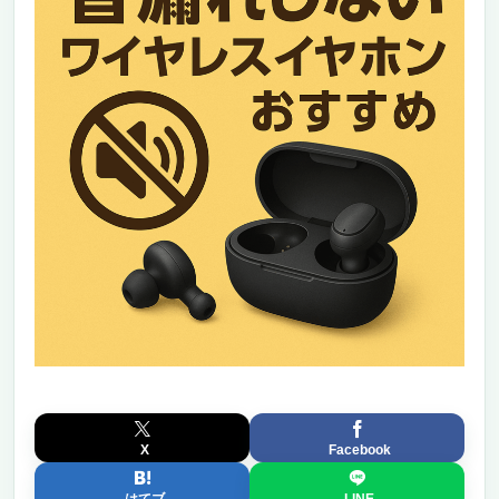
X
Facebook
はてブ
LINE