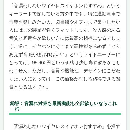
アルミ×ガラスのミニマルな美学。触れた瞬
「音漏れしないワイヤレスイヤホンおすすめ」という
間に“良い物”とわかる作りは、毎日の相棒に
キーワードで探している方の中でも、特に通勤電車で
ふさわしい
音楽を楽しみたい人、図書館やオフィスで集中したい
“この人に刺さる、あの人には微妙”をハッキ
人にはこの製品が強くフィットします。没入感のある
リ言う。ペルソナでわかる最適解
音質と遮音性が欲しい方には最高の相棒になるでしょ
「静寂ごと、持ち運ぶ。」音漏れしないワイヤ
う。逆に、イヤホンにそこまで高性能を求めず「とり
レスイヤホンおすすめ──Sony WI-1000XM2
あえず音楽が聴ければいい」というライトユーザーに
満員電車でも図書館級の静けさ。ネックバン
ドだから“落とさない、漏らさない”
とっては、99,960円という価格は少し高すぎるかもし
ハイレゾ相当まで底上げするDSEE HX、
れません。ただし、音質や機能性、デザインにこだわ
LDAC対応。小音量でも質感が“濃い”
りたい人にとっては、この価格がむしろ納得できる投
10時間バッテリーとクイック充電。ケースも
資となるはずです。
付属、毎日を静かに運ぶ道具感
このモデルが刺さるペルソナ／逆に微妙なペ
総評：音漏れ対策も最新機能も全部欲しいならこれ
ルソナ
一択
“漏れない設計”という本質──密閉、ノイキャ
ン、フィット感の三位一体
「音漏れしないワイヤレスイヤホンおすすめ」を探す
まとめ：小音量で濃く聴けることが、最高の