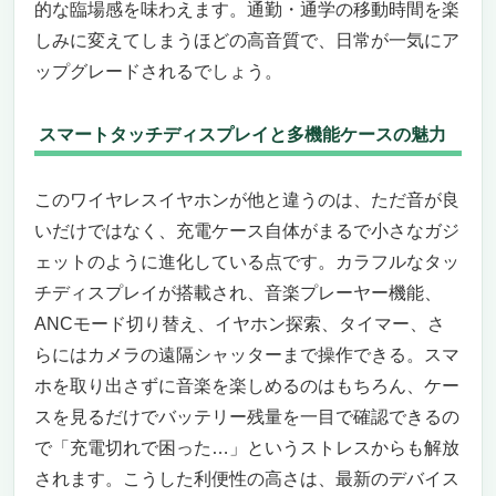
的な臨場感を味わえます。通勤・通学の移動時間を楽
さ”ごと持ち歩ける、プロ基準の高遮音 × 至高
の解像度
しみに変えてしまうほどの高音質で、日常が一気にア
電車でも図書館でも、新幹線でも。パッシブ
ップグレードされるでしょう。
遮音で最大37dBカット、だから“音漏れしな
い”が叶う
スマートタッチディスプレイと多機能ケースの魅力
4つの高精度ドライバーと革新的ローパスフ
ィルター。ハイレゾ対応の“スタジオ級”なの
このワイヤレスイヤホンが他と違うのは、ただ音が良
に、日常で使い切れる
いだけではなく、充電ケース自体がまるで小さなガジ
“有線だけじゃない”が、肝心の遮音はそのま
ま。別売アダプターで完全ワイヤレス化して
ェットのように進化している点です。カラフルなタッ
も“静けさ”は維持
チディスプレイが搭載され、音楽プレーヤー機能、
こういう人には“ドンピシャ”。逆に、こうい
ANCモード切り替え、イヤホン探索、タイマー、さ
う人には“微妙かも”
らにはカメラの遠隔シャッターまで操作できる。スマ
フィットが仕上がりを決める。イヤーピース
ホを取り出さずに音楽を楽しめるのはもちろん、ケー
選びと装着のコツで“音漏れしない”を完成さ
スを見るだけでバッテリー残量を一目で確認できるの
せる
で「充電切れで困った…」というストレスからも解放
“比べて分かる違い”――ANC頼みじゃない静
されます。こうした利便性の高さは、最新のデバイス
けさ、プロの現場で磨かれた堅牢さ、そして