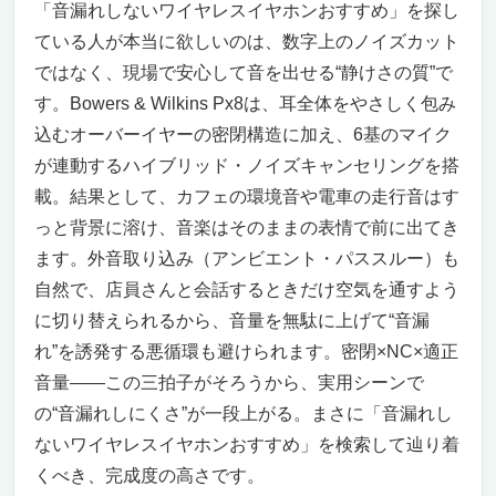
「音漏れしないワイヤレスイヤホンおすすめ」を探し
ている人が本当に欲しいのは、数字上のノイズカット
ではなく、現場で安心して音を出せる“静けさの質”で
す。Bowers & Wilkins Px8は、耳全体をやさしく包み
込むオーバーイヤーの密閉構造に加え、6基のマイク
が連動するハイブリッド・ノイズキャンセリングを搭
載。結果として、カフェの環境音や電車の走行音はす
っと背景に溶け、音楽はそのままの表情で前に出てき
ます。外音取り込み（アンビエント・パススルー）も
自然で、店員さんと会話するときだけ空気を通すよう
に切り替えられるから、音量を無駄に上げて“音漏
れ”を誘発する悪循環も避けられます。密閉×NC×適正
音量——この三拍子がそろうから、実用シーンで
の“音漏れしにくさ”が一段上がる。まさに「音漏れし
ないワイヤレスイヤホンおすすめ」を検索して辿り着
くべき、完成度の高さです。