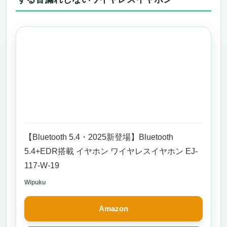
グ・オーバーイヤー
カフェや通勤電車で“自分の部屋”をつくる
——音漏れしないワイヤレスイヤホンおすす
めを探すなら、この一台で完結
低音が膨らみすぎない現代的なチューニング
と、パーソナライズ空間オーディオが“包
む”のに“漏らさない”
「音漏れしない」を支えるのは、密閉・
ANC・装着感の三位一体。24〜40時間のス
タミナで、静けさも持続する
AppleでもAndroidでも、BluetoothでもUSB-
【Bluetooth 5.4・2025新登場】Bluetooth
Cでも。使い方が増えるほど“漏らさない選択
5.4+EDR搭載 イヤホン ワイヤレスイヤホン EJ-
肢”が増える
117-W-19
こんな人におすすめ、こんな人には微妙かも
しれない——ペルソナで選ぶと、満足度が跳
Wipuku
ね上がる
“買ってすぐ”満足できる理由——価格、信
Amazon
頼、レビュー、そしてマナー