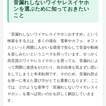
音漏れしないワイヤレスイヤホ
リング
ンを選ぶために知っておきたい
次世代Bluetooth 5.4とHIFI音質の驚き
こと
スマートタッチディスプレイと多機能ケース
の魅力
軽量ボディと快適な装着感で長時間でも疲れ
ない
「音漏れしないワイヤレスイヤホンおすすめ」という
このイヤホンがオススメな人・微妙な人
検索をする人は、多くの場合、電車やカフェ、オフィ
総評：音漏れ対策も最新機能も全部欲しいな
スといった周囲に人がいる環境で安心して音楽や動画
らこれ一択
を楽しみたいというニーズを持っています。せっかく
Bang & Olufsen Beoplay Eleven Copper Tone
高音質のワイヤレスイヤホンを買っても、音漏れによ
｜音漏れしないワイヤレスイヤホンおすすめの
って周囲に迷惑をかけたり、自分自身も気まずい思い
決定版
をしてしまうと本末転倒です。そのため、音漏れ防止
上質なデザインと極上の装着感で“静寂”を楽
を第一に考えた選び方がとても重要になります。ここ
しむ
世界最高峰のノイズキャンセリングで“周囲
では、どのような基準で「音漏れしないワイヤレスイ
を忘れる”
ヤホン」を選べば良いのかを詳しく解説していきま
毎日の暮らしを支える実用性と安心感
す。
このイヤホンがぴったりな人と、そうでない