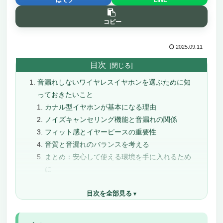
コピー
2025.09.11
目次
音漏れしないワイヤレスイヤホンを選ぶために知
っておきたいこと
カナル型イヤホンが基本になる理由
ノイズキャンセリング機能と音漏れの関係
フィット感とイヤーピースの重要性
音質と音漏れのバランスを考える
まとめ：安心して使える環境を手に入れるため
に
音漏れしないワイヤレスイヤホンおすすめ19選
目次を全部見る
【Bluetooth 5.4・2025新登場】未来を先取り
する音漏れしないワイヤレスイヤホン
圧倒的な静寂と没入感を生むノイズキャンセ