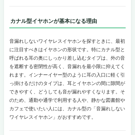
人
Anker Soundcore Liberty 4 Pro｜音漏れしない
カナル型イヤホンが基本になる理由
ワイヤレスイヤホンの新定番
ウルトラノイズキャンセリングで電車でもカ
フェでも自分だけの空間に
音漏れしないワイヤレスイヤホンを探すときに、最初
A.C.A.A 4.0搭載で広がるハイレゾ級の立体音
に注目すべきはイヤホンの形状です。特にカナル型と
響
呼ばれる耳の奥にしっかり差し込むタイプは、外の音
直感的な操作と最大40時間の長時間再生
誰におすすめか、誰には微妙か
を遮断する密閉性が高く、音漏れを最小限に抑えてく
音漏れしないワイヤレスイヤホンおすすめ：
れます。インナーイヤー型のように耳の入口に軽く引
Bowers & Wilkins Px8（ロイヤル・バーガンデ
っ掛けるだけのタイプは、耳とイヤホンの間に隙間が
ィ）——静寂の中に“True Sound”だけを残すフ
できやすく、どうしても音が漏れやすくなります。そ
ラッグシップ
のため、通勤や通学で利用する人や、静かな図書館や
カフェでも図書館でも、音漏れを許さない密
カフェで使いたい人には、カナル型の「音漏れしない
閉感とハイブリッドNCが作る“自分だけの空
ワイヤレスイヤホン」がおすすめです。
間”
ハイエンドの核心——40mmカーボンコーン
とUSB-DACが描く、解像度と余韻の両立