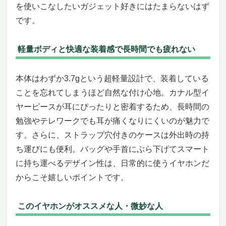
を使いこなしたいガジェット好きにはたまらないはず
拡張性
まとめ：静かな音量で、濃密な体験を。
です。
SE846 第2世代は、“漏れない×没入”の最短距
離
軽量ボディと快適な装着感で長時間でも疲れない
Anker Soundcore AeroFit 2 – 音漏れを気にせ
ず楽しめるオープンイヤー型ワイヤレスイヤホ
本体はわずか3.7gという超軽量設計で、装着している
ン
ことを忘れてしまうほど自然な付け心地。カナル型イ
長時間の安心感と快適なフィット感
ヤーピースが耳にぴったりと密着するため、長時間の
ハイレゾ対応と迫力ある重低音
ペルソナに合わせたおすすめポイント
勉強やテレワークでも耳が痛くなりにくいのが魅力で
デザイン性と使いやすさも抜群
す。さらに、ストラップ穴付きのケースは外出時の持
「音漏れしないワイヤレスイヤホンおすすめ」
ち運びにも便利。バッグや手首にぶら下げてスマート
の本命。北欧プレミアムが生んだ密閉×高解像
に持ち運べるデザイン性は、日常的に使うイヤホンだ
──Bang & Olufsen Beoplay EX Anthracite
からこそ嬉しいポイントです。
Oxygen
通勤電車でも図書館でも、“自分だけの静け
このイヤホンがオススメな人・微妙な人
さ”を持ち歩く。音漏れ対策の決定打は、密
閉と余裕のある音質設計にあり