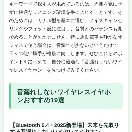
一日中つけていられる装着感、仕事も運動も
キーワードで探す人が求めているのは、周囲を気にせ
シームレスに
ずに快適なリスニング環境を手に入れることです。そ
それでも誠実に伝えたい「向き・不向き」
のためには、カナル型を基本に選び、ノイズキャンセ
——あなたのペルソナで判断しよう
リングやフィット感に注目し、音質とのバランスも見
だから、いま選ぶ価値がある——デザイン、
極めることが欠かせません。特に通勤電車や静かなオ
快適、配慮。三拍子そろった日常のベストア
ンサー
フィスで使う場合は、音漏れが少ないというだけで
【2025年最新モデル】Aetyt Bluetooth5.4 ノイ
日々の使い勝手が格段に向上します。ぜひこれらのポ
ズキャンセリング ワイヤレスイヤホン
イントを踏まえて、自分に最適な「音漏れしないワイ
音漏れしない安心設計で通勤・通学・スポー
ヤレスイヤホン」を見つけてみてください。
ツにも最適
長時間使用でも疲れにくい快適さと48時間バ
ッテリー
音漏れしないワイヤレスイヤホ
タッチスクリーン搭載の近未来的デザイン
ンおすすめ19選
こんな人におすすめ、逆にこんな人には不向
きかも
【音漏れしない】Beats Studio Pro｜ワイヤレ
【Bluetooth 5.4・2025新登場】未来を先取り
スで“静寂ごと持ち歩く”ノイズキャンセリン
する音漏れしないワイヤレスイヤホン