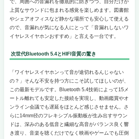
で、周囲への音漏れを徹底的に防ぎつつ、自分だけが
すすめ”を探すあなたに、あえて勧めたい最強
上質なサウンドに包まれる感覚を楽しめます。図書館
の選択肢
ワイヤレス派の検索でも、最後に行き着くの
やシェアオフィスなど静かな場所でも安心して使える
は「漏れない」「聴こえない」を両立するカ
ので、音漏れが気になる人にとって「音漏れしないワ
ナル型の正解
イヤレスイヤホンおすすめ」と言える一台です。
アモルファスジルコニウムという“鎧”が作
る、静けさの土台とにじみのない音像
次世代Bluetooth 5.4とHIFI音質の驚き
7mm TrueResponseの“ひずみの少なさ”は、
静けさを味方にする
「ワイヤレスイヤホンって音が途切れるんじゃない
有線だからこそ手に入る“遅延ゼロの安
心”と“グレードアップの余白”
の？」そんな不安を持つ方にこそ試してほしいのが、
こんな人には刺さる、逆にこういう人には微
この最新モデルです。Bluetooth 5.4技術によって15メ
妙──ペルソナでハッキリ伝えます
ートル離れても安定した接続を実現し、動画鑑賞やオ
“音量を下げても満たされる”という贅沢──価
ンライン会議でも遅延をほとんど感じさせません。さ
格以上の静けさを日常に
らに14mm径のフレキシブル振動板が生み出すサウン
最後の一押し──“便利”を超えて“上質”へ
ドは、深みのある低音と繊細な高音がバランス良く響
【音漏れしないワイヤレスイヤホンおすすめの
き渡り、音楽を聴くだけでなく映画やゲームでも圧倒
最有力候補】SHURE SE846 第2世代 ― “静け