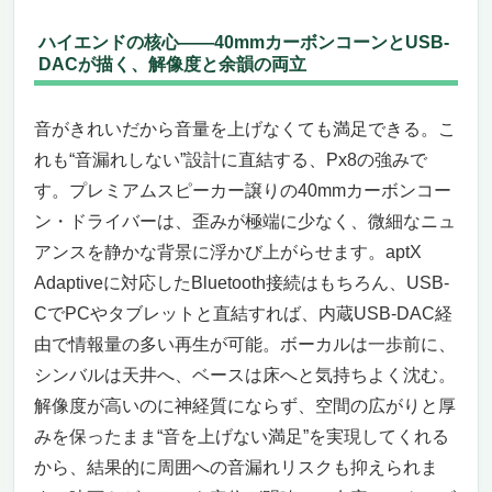
ハイエンドの核心——40mmカーボンコーンとUSB-
DACが描く、解像度と余韻の両立
音がきれいだから音量を上げなくても満足できる。こ
れも“音漏れしない”設計に直結する、Px8の強みで
す。プレミアムスピーカー譲りの40mmカーボンコー
ン・ドライバーは、歪みが極端に少なく、微細なニュ
アンスを静かな背景に浮かび上がらせます。aptX
Adaptiveに対応したBluetooth接続はもちろん、USB-
CでPCやタブレットと直結すれば、内蔵USB-DAC経
由で情報量の多い再生が可能。ボーカルは一歩前に、
シンバルは天井へ、ベースは床へと気持ちよく沈む。
解像度が高いのに神経質にならず、空間の広がりと厚
みを保ったまま“音を上げない満足”を実現してくれる
から、結果的に周囲への音漏れリスクも抑えられま