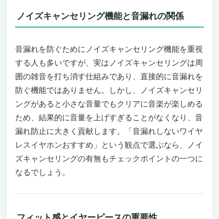
一日を共にできる装着感——リアルレザーの
ノイズキャンセリング機能と音漏れの関係
やわらかさと320gのバランス設計
“使い勝手の格”が違う——30時間バッテリ
ー、マルチポイント、そして落ちない音
音漏れを防ぐためにノイズキャンセリング機能を重視
こういう人に刺さる、逆にこういう人には微
する人も多いですが、実はノイズキャンセリングは周
妙——ペルソナで選ぶ最適解
囲の雑音を打ち消す仕組みであり、直接的に音漏れを
セットアップのコツ——“音漏れしない”を最
防ぐ機能ではありません。しかし、ノイズキャンセリ
大化する正しい使い方
ングがあると小さな音量でもクリアに音楽が楽しめる
最後のひと押し——検索で辿り着いた“終着
ため、結果的に音量を上げすぎることがなくなり、音
点”という実感
漏れ防止に大きく貢献します。「音漏れしないワイヤ
【音漏れしないワイヤレスイヤホンおすすめ】
レスイヤホンおすすめ」という観点で選ぶなら、ノイ
耳をふさがず“静かに没入”――KURMIZU
S3（Bluetooth 5.4・最大100時間・オープンイ
ズキャンセリングの有無もチェックポイントの一つに
ヤー）
なるでしょう。
オープンイヤーなのに“静か”。電車でもカフ
ェでも、音が自分だけの空間にまとまる不思
議な体験
フィット感とイヤーピースの重要性
取り出した瞬間つながる。最大100時間の安