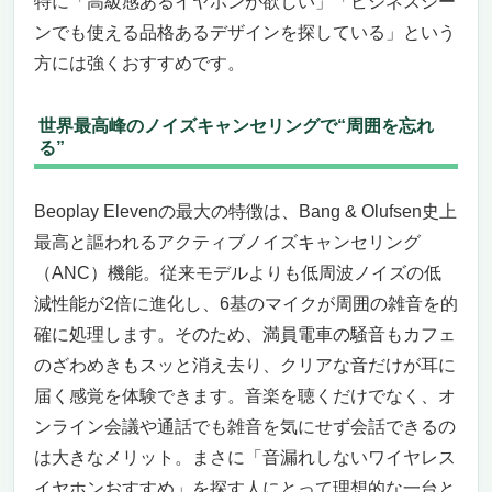
特に「高級感あるイヤホンが欲しい」「ビジネスシー
ンでも使える品格あるデザインを探している」という
方には強くおすすめです。
世界最高峰のノイズキャンセリングで“周囲を忘れ
る”
Beoplay Elevenの最大の特徴は、Bang & Olufsen史上
最高と謳われるアクティブノイズキャンセリング
（ANC）機能。従来モデルよりも低周波ノイズの低
減性能が2倍に進化し、6基のマイクが周囲の雑音を的
確に処理します。そのため、満員電車の騒音もカフェ
のざわめきもスッと消え去り、クリアな音だけが耳に
届く感覚を体験できます。音楽を聴くだけでなく、オ
ンライン会議や通話でも雑音を気にせず会話できるの
は大きなメリット。まさに「音漏れしないワイヤレス
イヤホンおすすめ」を探す人にとって理想的な一台と