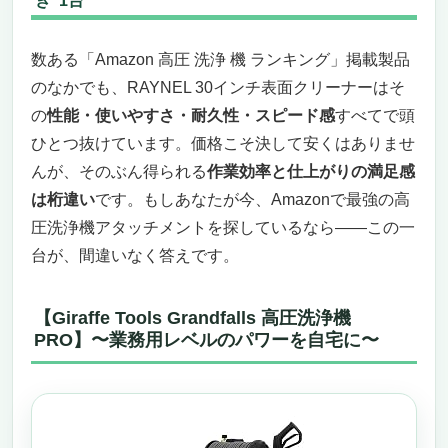
き“1台”
数ある「Amazon 高圧 洗浄 機 ランキング」掲載製品
のなかでも、RAYNEL 30インチ表面クリーナーはそ
の
性能・使いやすさ・耐久性・スピード感
すべてで頭
ひとつ抜けています。価格こそ決して安くはありませ
んが、そのぶん得られる
作業効率と仕上がりの満足感
は桁違い
です。もしあなたが今、Amazonで最強の高
圧洗浄機アタッチメントを探しているなら——この一
台が、間違いなく答えです。
【Giraffe Tools Grandfalls 高圧洗浄機
PRO】〜業務用レベルのパワーを自宅に〜