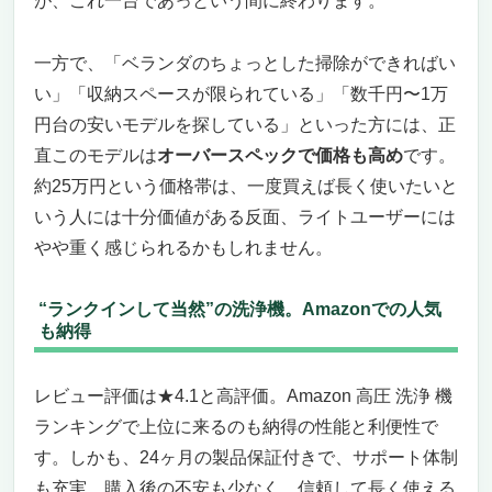
が、これ一台であっという間に終わります。
一方で、「ベランダのちょっとした掃除ができればい
い」「収納スペースが限られている」「数千円〜1万
円台の安いモデルを探している」といった方には、正
直このモデルは
オーバースペックで価格も高め
です。
約25万円という価格帯は、一度買えば長く使いたいと
いう人には十分価値がある反面、ライトユーザーには
やや重く感じられるかもしれません。
“ランクインして当然”の洗浄機。Amazonでの人気
も納得
レビュー評価は★4.1と高評価。Amazon 高圧 洗浄 機
ランキングで上位に来るのも納得の性能と利便性で
す。しかも、24ヶ月の製品保証付きで、サポート体制
も充実。購入後の不安も少なく、信頼して長く使える