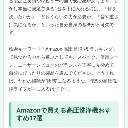
る製品は実績やレビューの面で安心感があります。し
【マキタ 高圧洗浄機 HW111】——110バール
かし本当に満足できる1台を手に入れるには、「何を
の本格派パワーで住まいも愛車もピカピカに
洗いたいか」「どれくらいの力が必要か」「音や重さ
見た目以上にタフな仕様。業務用を思わせる
は気になるか」といった自分自身の基準が不可欠で
プロスペックが魅力
す。
このマキタHW111は、こんな人にはピッタ
リ。でも、すべての人に向いているわけでは
ありません
検索キーワード「Amazon 高圧 洗浄 機 ランキング」
「Amazon 高圧 洗浄 機 ランキング」で探す
で見つかる中から選ぶとしても、スペック、使用シー
価値ある一台。選ばれる理由が、ここにある
ン、ユーザーレビューのバランスを丁寧に見極めて、
最後に：あなたが買うべき一台か、それとも
自分にぴったりの製品を選んでください。そうすれ
見送るべきか？
ば、ただの掃除が“快感”になるような、理想の高圧洗
ガレージの頑固な汚れも一撃！頼れる一台 パ
浄ライフが手に入るはずです。
ワーと機動性を兼ね備えた「TEANDE 電気高
圧洗浄機 3.1GPM」
「強いだけじゃない」日常に寄り添う使いや
Amazonで買える高圧洗浄機おす
すさ
すめ17選
どんな人に向いている？こんな方に特におす
すめ