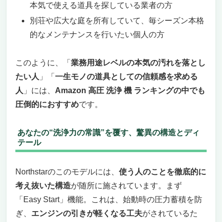
本気で使える道具を探している業者の方
別荘や広大な庭を所有していて、毎シーズン本格
的なメンテナンスを行いたい個人の方
このように、「
業務用途レベルの本気の汚れを落とし
たい人
」「
一生モノの道具としての信頼感を求める
人
」には、
Amazon 高圧 洗浄 機 ランキングの中でも
圧倒的におすすめ
です。
あなたの“洗浄力の常識”を覆す、驚異の構造とディ
テール
Northstarのこのモデルには、
使う人のことを徹底的に
考え抜いた構造
が随所に施されています。まず
「Easy Start」機能。これは、始動時の圧力蓄積を防
ぎ、
エンジンの引きが軽くなる工夫
がされているた