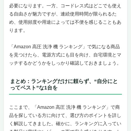
フォームキャノン＋5ノズル＝洗浄のバリエ
必要になります。一方、コードレス式はどこでも使え
ーション無限大
る自由さが魅力ですが、連続使用時間が限られるた
向いている人・向いていない人は？
め、使用頻度や用途によっては不便を感じることもあ
この価格でも選ばれるのには、理由がある
ります。
業務用でも信頼される実力派 新ダイワ エンジ
ン高圧洗浄機 パイプフレーム JEY1010｜パワ
「Amazon 高圧 洗浄 機 ランキング」で気になる商品
ーと信頼性の極みをあなたの手に
を見つけたら、電源方式にも目を向け、自宅環境とマ
家庭の「汚れ」では物足りないあなたへ。プ
ッチするかどうかをしっかり確認しておきましょう。
ロ仕様の“本物の洗浄力”を。
圧倒的な洗浄力と、現場で信頼されるパフォ
ーマンス。
まとめ：ランキングだけに頼らず、“自分にと
どこでも使える、だから選ばれる。
ってベスト”な1台を
なぜ今このモデルが選ばれているのか？「業
務用でも信頼できるAmazon取扱商品」とい
ここまで、「Amazon 高圧 洗浄 機 ランキング」で商
う安心感。
結論：「家庭用では満足できない」あなたに
品を探している方に向けて、選び方のポイントを詳し
こそ必要な1台。
く解説してきました。確かに、ランキングに入ってい
圧倒的洗浄力と信頼性で選ぶならこれしかない