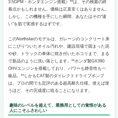
3.5GPM・ホンダエンジン搭載）**は、その検索の終
着点かもしれません。価格は正直安くはありません。
しかし、この機種を手にした瞬間、あなたはその“違
い”を肌で実感するはずです。
このNorthstarのモデルは、ガレージのコンクリート床
にこびりついたオイル汚れや、建設現場で固まった泥
や砂、トラックの車体に焼き付いたホコリまで、まる
で新品のように洗い落とします。**ホンダ製GX390
OHVエンジンを搭載しており、パワーも静音性も一
級品。**しかもCAT製のダイレクトドライブポンプ
は、プロの間でも定評のある超高耐久仕様。使えば使
うほど、その完成度に唸ることになります。
趣味のレベルを超えて、業務用としての覚悟がある
人にこそふさわしい