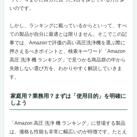
｜RAYNEL（レイネル）30インチ 高圧洗浄機
いのです。
表面クリーナーで、掃除の常識が変わる
30インチという圧倒的な作業領域。家庭用と
の「差」は歴然。
しかし、ランキングに載っているからといって、すべ
「力」と「繊細さ」を両立。ステンレススチ
ての製品が自分に最適とは限りません。そこでこの記
ールの品質と、使う人への配慮。
事では、Amazonで評価の高い高圧洗浄機を選ぶ際に
どんな高圧洗浄機にも対応。互換性の広さで
押さえるべきポイントと、検索キーワード「Amazon
買って後悔しない。
高圧 洗浄 機 ランキング」で見つかる商品群の中から
こんな人にぴったりな一台。そして、こんな
失敗しない選び方を、わかりやすく解説していきま
人には向かないかもしれない。
す。
結論：Amazon高圧洗浄機ランキングで今選
ぶべき“1台”
【Giraffe Tools Grandfalls 高圧洗浄機
家庭用？業務用？まずは「使用目的」を明確に
PRO】〜業務用レベルのパワーを自宅に〜
しよう
住宅周りの汚れに、もう悩まない。高圧洗浄
機ランキング上位に食い込む実力派
「Amazon 高圧 洗浄 機 ランキング」に登場する製品
“ホースが短くて届かない”問題を完全に解
は、価格も性能も非常に幅広いのが特徴です。たとえ
決。100フィートの自由