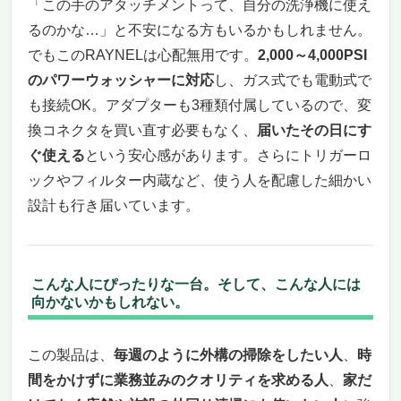
「この手のアタッチメントって、自分の洗浄機に使え
るのかな…」と不安になる方もいるかもしれません。
でもこのRAYNELは心配無用です。
2,000～4,000PSI
のパワーウォッシャーに対応
し、ガス式でも電動式で
も接続OK。アダプターも3種類付属しているので、変
換コネクタを買い直す必要もなく、
届いたその日にす
ぐ使える
という安心感があります。さらにトリガーロ
ックやフィルター内蔵など、使う人を配慮した細かい
設計も行き届いています。
こんな人にぴったりな一台。そして、こんな人には
向かないかもしれない。
この製品は、
毎週のように外構の掃除をしたい人
、
時
間をかけずに業務並みのクオリティを求める人
、
家だ