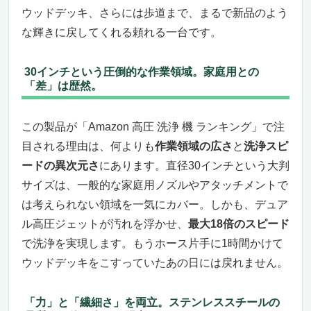
ウッドデッキ、さらには歩道まで、まるで新品のよう
な輝きに戻してくれる頼れる一台です。
30インチという圧倒的な作業領域。家庭用との
「差」は歴然。
この製品が「Amazon 高圧 洗浄 機 ランキング」で注
目される理由は、何よりも
作業領域の広さ
と
洗浄スピ
ードの異次元さ
にあります。直径30インチという大判
サイズは、一般的な家庭用ノズルやアタッチメントで
は考えられない領域を一気にカバー。しかも、デュア
ル高圧ジェットが汚れを浮かせ、
最大18倍のスピード
で洗浄を実現します。もうホース片手に1時間かけて
ウッドデッキをこすっていたあの日には戻れません。
「力」と「繊細さ」を両立。ステンレススチールの