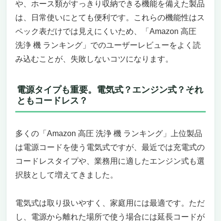
や、ホース類がすっきり収納できる機能を備えた製品
Simpson Megashot MS61221：本気の洗浄力
は、日常使いにとても便利です。これらの機能性はス
で“汚れ”にケリをつける、ガソリン式パワーモ
ペック表だけでは見えにくいため、「Amazon 高圧
ンスター
家まわりの頑固な汚れに、もう悩まない——
洗浄 機 ランキング」でのユーザーレビューをよく読
プロ仕様の高圧洗浄を“自宅で”実現
み込むことが、失敗しないコツになります。
なぜこの商品が“Amazon高圧洗浄機ランキン
グ”で注目されているのか？
電源タイプも重要。電気式？エンジン式？それ
どんな人におすすめ？逆に、こういう人には
ともコードレス？
ちょっと向かないかも
なぜこの価格でも選ばれるのか？“圧倒的コ
スパ”の理由
多くの「Amazon 高圧 洗浄 機 ランキング」上位製品
最強スペックで圧倒的な洗浄力を誇る
は電源コードを使う電気式ですが、最近では充電式の
DECOKTOOL 壁取り付け式高圧洗浄機 – プロ
コードレスタイプや、業務用に適したエンジン式も選
仕様のパワーを自宅で体感
択肢として増えてきました。
「Amazon 高圧 洗浄 機 ランキング」で注目
される理由はコレだった
電気式は取り扱いやすく、家庭用には最適です。ただ
壁掛け式で省スペース＆100フィートホース
し、電源から離れた場所で使う場合には延長コードが
でストレスゼロ