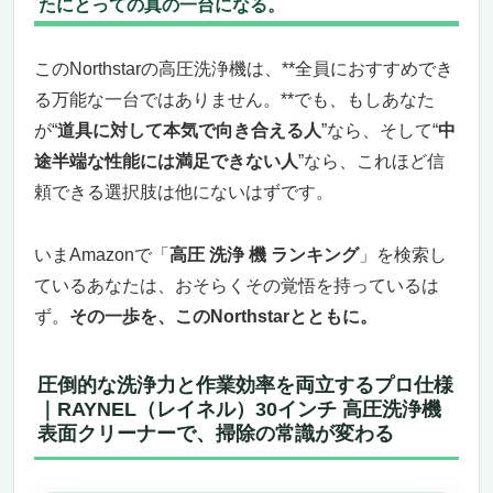
たにとっての真の一台になる。
このNorthstarの高圧洗浄機は、**全員におすすめでき
る万能な一台ではありません。**でも、もしあなた
が“
道具に対して本気で向き合える人
”なら、そして“
中
途半端な性能には満足できない人
”なら、これほど信
頼できる選択肢は他にないはずです。
いまAmazonで「
高圧 洗浄 機 ランキング
」を検索し
ているあなたは、おそらくその覚悟を持っているは
ず。
その一歩を、このNorthstarとともに。
圧倒的な洗浄力と作業効率を両立するプロ仕様
｜RAYNEL（レイネル）30インチ 高圧洗浄機
表面クリーナーで、掃除の常識が変わる