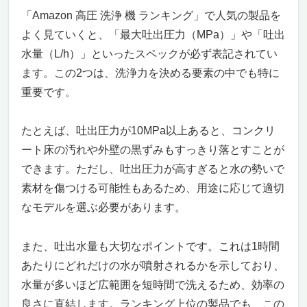
不向きかも
「Amazon 高圧 洗浄 機 ランキング」で人気の製品を
Amazon 高圧 洗浄 機 ランキングでも注目の
よく見ていくと、「最大吐出圧力（MPa）」や「吐出
一台
水量（L/h）」といったスペックが必ず表記されてい
ケルヒャー コードレス高圧洗浄機 HD 4/11 C
ます。この2つは、洗浄力を決める要素の中でも特に
Bp ― “電源がない場所”も、ここまで洗える。
重要です。
プロ仕様の最終兵器
プロ仕様の洗浄力とエコ性能を両立。家庭用
とは一線を画す圧倒的パワー
たとえば、吐出圧力が10MPa以上あると、コンクリ
バケツの水からも給水可能。広がる洗浄シー
ート床の汚れや外壁の黒ずみもすっきり落とすことが
ンと、妥協のない堅牢性
できます。ただし、吐出圧力が高すぎると水の勢いで
こんな人に圧倒的にオススメ。でも、正直こ
素材を傷つける可能性もあるため、用途に応じて適切
ういう人には向かない
なモデルを選ぶ必要があります。
「Amazon 高圧 洗浄 機 ランキング」で迷っ
ているあなたへ
また、吐出水量も大切なポイントです。これは1時間
車も家まわりもスッキリ爽快！Amazon高圧洗
浄機ランキングで注目の1台
あたりにどれだけの水が噴射されるかを示しており、
洗車・外壁・ベランダ掃除を1台でカバーす
水量が多いほど広範囲を短時間で洗えるため、効率の
る「DGIVOVO ホースリール付き電動高圧洗
良さに直結します。ランキング上位の製品でも、この