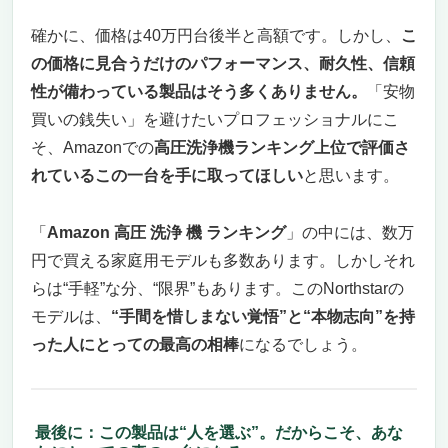
確かに、価格は40万円台後半と高額です。しかし、
こ
の価格に見合うだけのパフォーマンス、耐久性、信頼
性が備わっている製品はそう多くありません。
「安物
買いの銭失い」を避けたいプロフェッショナルにこ
そ、Amazonでの
高圧洗浄機ランキング上位で評価さ
れているこの一台を手に取ってほしい
と思います。
「
Amazon 高圧 洗浄 機 ランキング
」の中には、数万
円で買える家庭用モデルも多数あります。しかしそれ
らは“手軽”な分、“限界”もあります。このNorthstarの
モデルは、
“手間を惜しまない覚悟”と“本物志向”を持
った人にとっての最高の相棒
になるでしょう。
最後に：この製品は“人を選ぶ”。だからこそ、あな