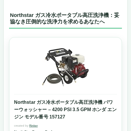
長く使える信頼感もプラス
結論：買うべきかどうか？
Northstar ガス冷水ポータブル高圧洗浄機：妥
BAYOTAK 壁掛け型モンスター高圧洗浄機 ～
協なき圧倒的な洗浄力を求めるあなたへ
Amazon高圧洗浄機ランキングに現れた異次元
の掃除パートナー～
壁掛けで圧倒的にスマート。しかも100フィ
ートホース搭載の合理性
ノズルも豊富、フォームキャノンで洗車もプ
ロ並みの仕上がりに
価格は高め。でも“プロ品質”を手に入れるな
ら高くはない
驚異の水圧で汚れを吹き飛ばす！ CHOGER 電
動高圧洗浄機 2800PSI｜Amazon高圧洗浄機ラ
ンキングに名を刻む注目モデル
Northstar ガス冷水ポータブル高圧洗浄機 パワ
想像を超える洗浄力で、見違えるほどキレイ
ーウォッシャー – 4200 PSI 3.5 GPM ホンダ エン
に
ジン モデル番号 157127
初心者でも迷わない！簡単組み立て＆安心設
created by
Rinker
計