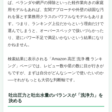
ブラシレスモーターだから、静かで壊れにく
ば、ベランダや網戸の掃除といった軽作業向きの家庭
い。そして圧倒的パワー
用モデルもあれば、玄関アプローチや外壁の頑固な汚
専用ノズルとフォームキャノンで、洗浄の幅
れを落とす業務用クラスのパワフルなモデルもありま
が一気に広がる
す。つまり、ランキング上位だからという理由だけで
こんな人には超おすすめ｜逆にこの人には微
選んでしまうと、オーバースペックで扱いづらかった
妙かも？
り、逆にパワー不足で満足いかないという結果になり
“ランクインして当然”の洗浄機。Amazonで
かねません。
の人気も納得
自宅も商業施設もピカピカに！プロ仕様の高圧
洗浄体験を実現
検索結果に表示される「Amazon 高圧 洗浄 機 ランキ
家庭の清掃レベルを一段引き上げる
ング」ページでは、レビュー数や星の数に目が行きが
「VEVOR 高圧洗浄機 表面クリーナー 24イ
ちですが、まずは自分がどんなシーンで使いたいのか
ンチ」
──それがもっとも大切な判断軸です。
2つのノズルが描く圧倒的な洗浄パフォーマ
ンス
吐出圧力と吐出水量のバランスが「洗浄力」を
ステンレス製の頑丈なボディと快適な操作性
決める
互換性も抜群。既存の高圧洗浄機に接続可能
こんな人におすすめ。でも、こういう人には