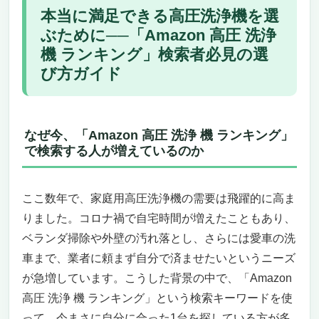
電源タイプも重要。電気式？エンジン式？それ
本当に満足できる高圧洗浄機を選
ともコードレス？
ぶために──「Amazon 高圧 洗浄
まとめ：ランキングだけに頼らず、“自分にと
機 ランキング」検索者必見の選
ってベスト”な1台を
び方ガイド
Amazonで買える高圧洗浄機おすすめ17選
Northstar ガス冷水ポータブル高圧洗浄機：妥
協なき圧倒的な洗浄力を求めるあなたへ
建設現場の頑固な汚れも一撃！プロも唸るハ
なぜ今、「Amazon 高圧 洗浄 機 ランキング」
イエンドモデル
で検索する人が増えているのか
趣味のレベルを超えて、業務用としての覚悟
がある人にこそふさわしい
ここ数年で、家庭用高圧洗浄機の需要は飛躍的に高ま
あなたの“洗浄力の常識”を覆す、驚異の構造
とディテール
りました。コロナ禍で自宅時間が増えたこともあり、
高額でも「選ばれる理由」がある。価格以上
ベランダ掃除や外壁の汚れ落とし、さらには愛車の洗
の満足度を求める方へ
車まで、業者に頼まず自分で済ませたいというニーズ
最後に：この製品は“人を選ぶ”。だからこ
が急増しています。こうした背景の中で、「Amazon
そ、あなたにとっての真の一台になる。
高圧 洗浄 機 ランキング」という検索キーワードを使
圧倒的な洗浄力と作業効率を両立するプロ仕様
って、今まさに自分に合った1台を探している方が多