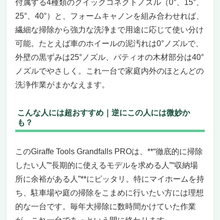
付属する4種類のクイックコネクトノズル（0°、15°、
25°、40°）と、フォームキャノンを組み合わせれば、
繊細な掃除から強力な洗浄まで用途に応じて使い分け
可能。たとえば車のホイールの泥汚れは0°ノズルで、
外壁の黒ずみは25°ノズル、パティオの木材部分は40°
ノズルでやさしく。これ一台で家庭内外のほとんどの
洗浄作業がまかなえます。
こんな人には超おすすめ｜逆にこの人には微妙か
も？
このGiraffe Tools Grandfalls PROは、**“徹底的に掃除
したい人”“長期的に使えるモデルを求める人”“収納場
所に余裕がある人”**にピッタリ。特にマイホームを持
ち、駐車場や庭の掃除をこまめに行いたい方には理想
的な一台です。毎年大掃除に数時間かけていた作業