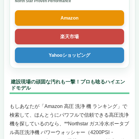
North Star Proven Performance
シーンに応じて使い分けできる4種ノズル＋
フォームキャノン
Amazon
持ち運びもラクラク！スリムで賢い収納設計
こんな人には超おすすめ！でも、逆にこんな
楽天市場
人にはちょっと微妙かも？
「Amazon 高圧 洗浄 機 ランキング」で失敗
したくないなら、一度チェックして損なし
Yahooショッピング
ワキタ MEIHO 高圧洗浄機 モータータイプ
HPW1513M
「業務用レベルの洗浄力」が必要なあなたへ
建設現場の頑固な汚れも一撃！プロも唸るハイエン
──プロも選ぶ圧倒的な一台
ドモデル
なぜ“ワキタ”なのか？日本の現場で信頼され
続ける理由
もしあなたが「Amazon 高圧 洗浄 機 ランキング」で
こんな人にはめちゃくちゃおすすめ！
検索して、ほんとうにパワフルで信頼できる高圧洗浄
逆に、こんな方には向きません
機を探しているのなら、**Northstar ガス冷水ポータブ
この価格に納得できる価値がある
ル高圧洗浄機 パワーウォッシャー（4200PSI・