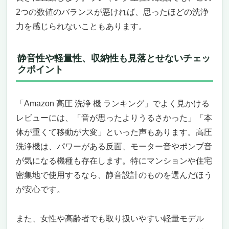
浄機」の実力
2つの数値のバランスが悪ければ、思ったほどの洗浄
こんな人には本気でおすすめ。逆にこういう
力を感じられないこともあります。
人には向かないかも？
高圧洗浄機選びで迷ったら。Amazonランキ
静音性や軽量性、収納性も見落とせないチェッ
ング上位モデルの中でも光る「実用性」と
クポイント
「所有感」
驚異の洗浄力をその手に。「GENMAX
GMGPW3200-B ガソリン高圧洗浄機」で、汚
「Amazon 高圧 洗浄 機 ランキング」でよく見かける
れにさようなら。
レビューには、「音が思ったよりうるさかった」「本
ガンコな汚れが、一瞬で消える感動体験。
体が重くて移動が大変」といった声もあります。高圧
Amazon高圧洗浄機ランキング上位も納得の
洗浄機は、パワーがある反面、モーター音やポンプ音
実力。
ペルソナは「マイホームを大切にするこだわ
が気になる機種も存在します。特にマンションや住宅
り派」そんなあなたにこそ、この洗浄力を。
密集地で使用するなら、静音設計のものを選んだほう
逆に、こういう人にはちょっと向かないか
が安心です。
も…。
「Amazon 高圧 洗浄 機 ランキング」をチェ
また、女性や高齢者でも取り扱いやすい軽量モデル
ックしているあなたへ、今が買い時。