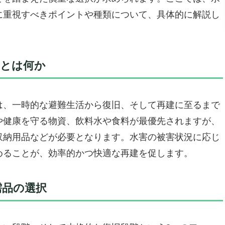
策から季節を問わない快適性までサポート
に重視すべきポイントや種類について、具体的に解説し
るから、初めての防災準備にもぴったり
／逆におすすめできない人
必要な必需品「marujyo 防災グッズ 豪華ファミリーセ
品とは何か
セット
ート
は、一時的な避難生活から復旧、そして再建に至るまで
や健康を守る物資、飲料水や食料が最優先されますが、
安心の備え
収納用品などが必要となります。水害の被害状況に応じ
ート「SAFETY PLUS 防災セット 2人用 21種42
めることが、効率的かつ快適な再建を促します。
な必需品が詰まった安心の防災セット
きラジオで停電時もスマホをフル活用
需品の選択
すすめできないポイント
田産業 防災セット キャリー付きリュック 7年保存 非