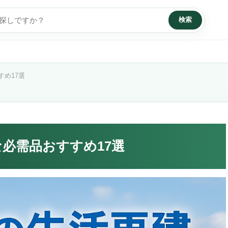
検索
め17選
必需品おすすめ17選