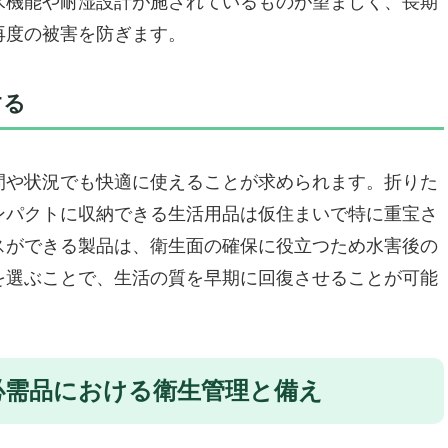
水機能や耐湿設計が施されているものが望ましく、長期
持ち運びも快適
再度の被害を防ぎます。
きない
する
防災防犯ダイレクト 地震対策30点避難セット（1人
本装備が揃うセット
間や状況でも快適に使えることが求められます。折りた
も充実
ンパクトに収納できる生活用品は仮住まいで特に重宝さ
一本でOK
スができる製品は、衛生面の確保に役立つため水害後の
を選ぶことで、生活の質を早期に回復させることが可能
きない
災のミカタ 防災リュック」
厳選した防災セット
の防災バッグ
必需品における衛生管理と備え
寒さ対策アイテムも充実
クラク