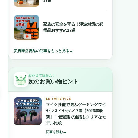
17選
家族の安全を守る！津波対策の必
需品おすすめ17選
災害時必需品の記事をもっと見る
→
あわせて読みたい
次のお買い物ヒント
EDITOR’S PICK
マイク性能で選ぶゲーミングワイ
ヤレスイヤホン17選【2026年最
新】｜低遅延で通話もクリアなモ
デル比較
→
記事を読む