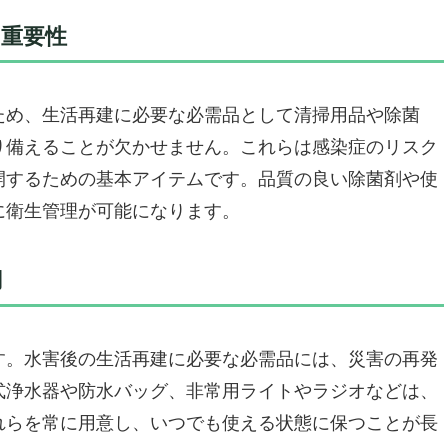
の重要性
 plus ハザードスクエアリュック 1人用 防災セット」
業が開発した信頼の防災セット
対応で情報収集も安心
ため、生活再建に必要な必需品として清掃用品や除菌
や給水・トイレ用品も完備
り備えることが欠かせません。これらは感染症のリスク
クで整理整頓も簡単
開するための基本アイテムです。品質の良い除菌剤や使
きません
に衛生管理が可能になります。
「Relieved Life 防災セット 2人用 シュラフ付き」
災リュックセット
用
子機器と生活用品
きない
す。水害後の生活再建に必要な必需品には、災害の再発
セット 地震対策30点 避難セット」
式浄水器や防水バッグ、非常用ライトやラジオなどは、
に欠かせない30点セット
れらを常に用意し、いつでも使える状態に保つことが長
災セット