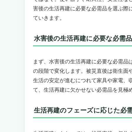
防災士監修の安心設計。感染症対
害後の生活再建に必要な必需品を選ぶ際
必需品をコンパクトにまとめてい
ていきます。
こんなニーズがある人におすすめ
緊急時の強い味方！水害後の生活再建に
水害後の生活再建に必要な必需
ット DXⅡ」
生活再建に欠かせない充実の防災
充実の装備で安心の生活再建サポ
まず、水害後の生活再建に必要な必需品
こんなニーズの方におすすめ
の段階で変化します。被災直後は衛生面
使い勝手と耐久性に優れた設計で
生活の安定が進むにつれて家具や家電、
災害時も安心！充実の備えで生活再建をサポ
て、生活再建に欠かせない必需品を見極
点」
水害や地震などの緊急事態に必要
便利な多機能ライト＆充電機能付
生活再建のフェーズに応じた必
こんなニーズの方におすすめ＆お
生活再建を支える多機能防災セット「岸