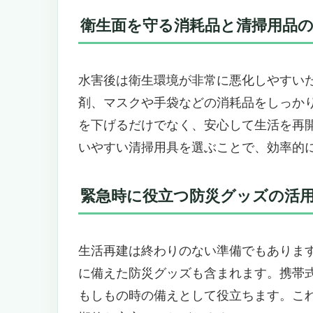
こんなニーズがある人におすすめ
衛生面を守る消耗品と清掃用品
水害後の生活再建に必要な必需品「HIH
被災地の実体験をもとに福島県企
多機能防災ラジオとソーラー充電
水害後は衛生環境が非常に悪化しやすい
快適な避難生活を支えるシュラフ
剤、マスクや手袋などの消耗品をしっか
収納力抜群のデザイナーズリュッ
を下げるだけでなく、安心して生活を再
こんなニーズの方におすすめ
こんなニーズの方にはおすすめで
いやすい清掃用具を選ぶことで、効率的
水害後の生活再建に必須！多機能防災セット
大容量＆多機能で安心を支える防
緊急時に役立つ防災グッズの活
災害時の不安を軽減する充実の電
こんなニーズの方におすすめ
こんなニーズの方にはおすすめで
生活再建は終わりのない準備でもありま
災害時も安心の備え「防災テック 防災
に備えた防災グッズも含まれます。携帯
必須の防災グッズを厳選！生活再建
もしもの時の備えとして役立ちます。こ
防災士の視点で選ばれた信頼の防