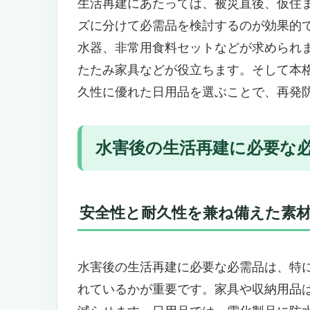
常用持ち出し袋」
生活再建にあたっては、被災直後、仮住
水害後の生活再建に欠かせない必
ズに分けて必需品を検討するのが効果的
持ち運びやすいキャリー付きリュ
水器、非常用食料セットなどが求められ
停電・断水対策も万全のマルチレ
たたみ家具などが役立ちます。そして本
衛生面や睡眠環境もサポート、生
久性に優れた日用品を選ぶことで、再発
こんなニーズの方におすすめ
災害時の生活再建を支える必携品「HI
福島県の被災経験から生まれた実
水害後の生活再建に必要な
充実の防災グッズで安心の避難生
コンパクト設計で持ち運びやすく
こんなニーズがある人におすすめ
安全性と耐久性を兼ね備えた素
こんなニーズがある人にはおすす
快適・安心・充実の「水害後の生活再
生活再建に欠かせない！水害後の
水害後の生活再建に必要な必需品は、特
衛生環境も万全！水害後の不便さ
れているかが重要です。家具や収納用品
睡眠と体温確保もサポートする充