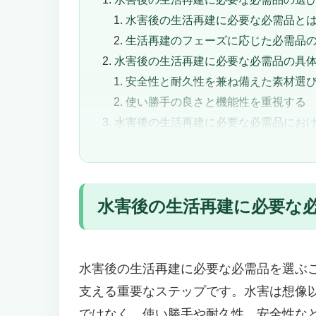
水害後の生活再建に必要な必需品と
生活再建のフェーズに応じた必需品
水害後の生活再建に必要な必需品の具
安全性と耐久性を兼ね備えた素材選
使い勝手の良さと機能性を重視する
水害後の生活再建に必要な必需品にお
衛生面を守る消耗品と清掃用品の重
緊急時に役立つ防災グッズの活用
水害後の生活再建に必要な必需品おすす
水害後の生活再建に必要な
生活再建を支える必需品セット「アイリ
災害後の生活をまるごとサポートす
防災初心者から家族まで安心でき
こんなニーズの人におすすめ・お
水害後の生活再建に必要な必需品を選ぶ
水害後の生活再建に必要な必需品「防災
支える重要なステップです。水害は想像
水害時の避難から生活再建まで、
ではなく、使い勝手や耐久性、安全性な