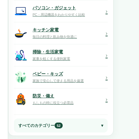
パソコン・ガジェット
›
PC・周辺機器をわかりやすく比較
キッチン家電
›
毎日の料理と飲み物を快適に
掃除・生活家電
›
家事を軽くする便利家電
ベビー・キッズ
›
家族で安心して使える用品を厳選
防災・備え
›
もしもの時に役立つ必需品
すべてのカテゴリー
52