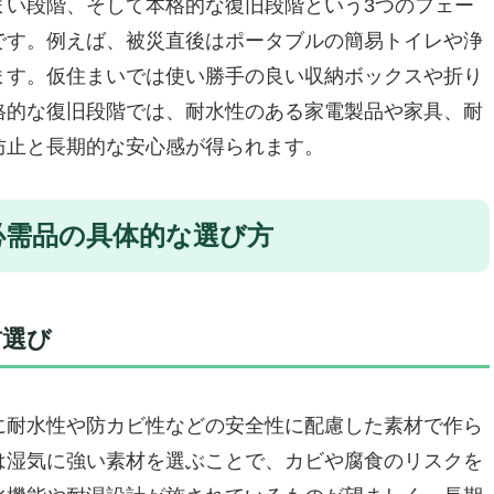
まい段階、そして本格的な復旧段階という3つのフェー
需品を一式に
です。例えば、被災直後はポータブルの簡易トイレや浄
ックで、避難もスムーズに
ます。仮住まいでは使い勝手の良い収納ボックスや折り
スキューライトⅡ搭載
格的な復旧段階では、耐水性のある家電製品や家具、耐
活再建の快適さを追求
防止と長期的な安心感が得られます。
H ハザードリュック 2人用 防災セット」
践的防災リュック
必需品の具体的な選び方
活をサポート
、すぐ使える
材選び
めできない
建に必要な必需品」37点女性用多機能防災セット
緊急対応をトータルサポート
に耐水性や防カビ性などの安全性に配慮した素材で作ら
を軽減する豊富なケア用品
は湿気に強い素材を選ぶことで、カビや腐食のリスクを
実の快適グッズ