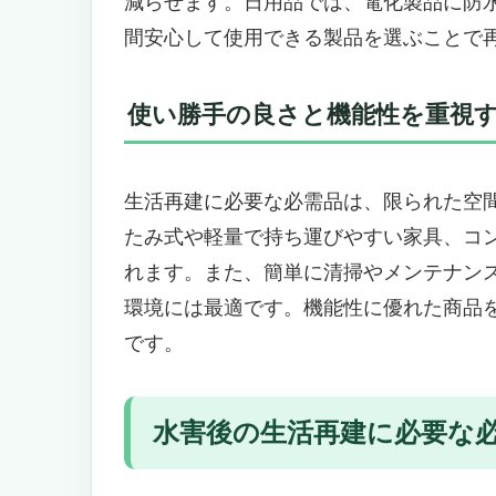
減らせます。日用品では、電化製品に防
大容量・高機能の防水リュックで
間安心して使用できる製品を選ぶことで
こんなニーズの方におすすめ
こんなニーズの方にはおすすめで
使い勝手の良さと機能性を重視
災害時の安心を支える必須アイテム「
用）」
災害時の生活再建に欠かせない基
生活再建に必要な必需品は、限られた空
長期保存可能な非常食や衛生用品
たみ式や軽量で持ち運びやすい家具、コ
水害・台風・地震に備えるならこれ
れます。また、簡単に清掃やメンテナン
こんなニーズの人におすすめ
環境には最適です。機能性に優れた商品
こんなニーズの人にはおすすめで
防災士監修！充実の32点セット「防
です。
災害時に本当に役立つものだけを
感染症対策も考慮された現代仕様
水害後の生活再建に必要な
季節を問わず使える熱中症対策＆
軽量ナイロン素材で持ち運びもラ