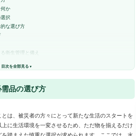
は何か
の選択
体的な選び方
び
ける衛生管理と備え
要性
目次を全部見る
め17選
必需品の選び方
スオーヤマ 防災リュック 2人用 67点セット」
る充実の67点セット
る安心設計と高品質
すすめできないポイント
ことは、被災者の方々にとって新たな生活のスタートを
のミカタ 防災セット 2人用 68点 大容量リュック」
以上に生活環境を一変させるため、ただ物を揃えるだけ
頼れる装備がぎっしり詰まった防災セット
どを踏まえた慎重な選択が求められます。ここでは、水