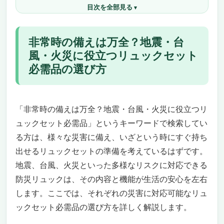
目次を全部見る
リュックセット必需品おすすめ17選
しっかり備える安心の防災リュックセット「ア
イリスオーヤマ 防災グッズ 2人用 67点セッ
非常時の備えは万全？地震・台
ト」
風・火災に役立つリュックセット
充実の67点セットで地震・台風・火災など非
必需品の選び方
常時の備えはこれ一つで完璧！
快適な避難生活を実現！寝具・照明・衛生用
品まで細部にこだわったセット内容
こんなニーズにピッタリ！＆逆におすすめで
「非常時の備えは万全？地震・台風・火災に役立つリ
きないポイント
ュックセット必需品」というキーワードで検索してい
防災初心者も安心！高機能＆使いやすさを兼
る方は、様々な災害に備え、いざという時にすぐ持ち
ね備えた大容量リュック
出せるリュックセットの準備を考えているはずです。
災害に強い！「防災のミカタ 2人用 68点 完全
地震、台風、火災といった多様なリスクに対応できる
防災リュックセット」
防災リュックは、その内容と機能が生活の安心を左右
防災士監修の信頼感！本当に使えるアイテム
します。ここでは、それぞれの災害に対応可能なリュ
を厳選した防災リュック
ックセット必需品の選び方を詳しく解説します。
停電や情報遮断にも対応！乾電池式モバイル
充電器＆ラジオライト搭載