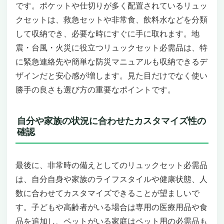
です。ポケットや仕切りが多く配置されているリュッ
こんな方におすすめ・おすすめできないポイ
クセットは、救急セットや非常食、飲料水などを分類
ント
して収納でき、必要な時にすぐに手に取れます。地
安心と機能性を両立！「HIH ハザードリュック
震・台風・火災に役立つリュックセット必需品は、特
protect 2人用」地震・台風・火災に強い防災リ
ュックセット
に緊急連絡先や簡単な防災マニュアルも収納できるデ
福島県発、被災経験を活かしたリアルな備え
ザインだと安心感が増します。見た目だけでなく使い
頭部保護CAPメットと多機能防災ラジオでい
勝手の良さも選び方の重要なポイントです。
ざという時も安心
長期保存食・携帯トイレ・寝具も揃った充実
自分や家族の状況に合わせたカスタマイズ性の
セット
確認
こんな方におすすめ！
こんな方にはおすすめできません
女性に寄り添う安心の備え！「備えて安心 37
最後に、非常時の備えとしてのリュックセット必需品
点 女性用多機能防災セット」
は、自分自身や家族のライフスタイルや健康状態、人
女性スタッフが厳選した使いやすさ重視の防
数に合わせてカスタマイズできることが望ましいで
災リュック
す。子どもや高齢者がいる場合は専用の医療用品や食
長期保存可能な国産非常食と純水で安心の食
品を追加し、ペットがいる家庭はペット用の必需品も
事対策