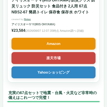
アイリスオーヤマ(IRIS OHYAMA) 防災グッズ 防
ポイント
災リュック 防災セット 食品付き 2人用 67点
万全の備えで安心避難！「Relieved Life 防災セ
NBS2-67 簡易トイレ 保存食 保存水 ホワイト
ット 2人用 シュラフ付き」
地震・台風・火災に対応する充実の必需品セ
created by
Rinker
アイリスオーヤマ(IRIS OHYAMA)
ット
¥23,584
電池不要の手回しラジオライト＆高照度3in1
(2026/08/07 12:07:35時点 Amazon調べ-
詳細)
ランタンで情報と明かりを確保
生活を支える必須アイテムが盛りだくさん！
Amazon
簡易トイレ・保存食・給水タンク付き
収納力と機能性に優れた設計で、非常時でも
楽天市場
すぐに行動可能
こんな方におすすめ
Yahooショッピング
こんな方にはおすすめできません
災害に備える安心の30点セット！【防災テック
防災セット】地震・台風・火災にも対応可能な
必需品リュック
充実の67点セットで地震・台風・火災など非常時の
防災士監修で信頼の備え！必要なアイテムを
備えはこれ一つで完璧！
厳選した地震・避難セット