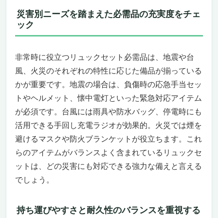
快適避難を支えるエアーベッドや季節対策グ
災害別ニーズを踏まえた必需品の充実度をチェ
ッズも充実
ック
こんな方におすすめ！
こんな方にはおすすめできません
非常時に役立つリュックセット必需品は、地震や台
万全の備えで安心を確保！「marujyo ご家族3
～4人用 豪華充実ファミリー防災セット DXセ
風、火災のそれぞれの特性に応じた備品が揃っている
ットⅡ」
かが重要です。地震の場合は、負傷時の応急手当セッ
家族の安全を守る充実の防災リュックセット
トやヘルメット、懐中電灯といった緊急対応アイテム
多機能ダイナモライト＆ラジオ付きで情報も
が必須です。台風には雨具や防水バッグ、停電時にも
安心！
活用できる手回し充電ラジオが効果的。火災では煙を
どんな人におすすめ？注意すべきポイント
避けるマスクや防火ブランケットが役立ちます。これ
は？
らのアイテムがバランスよく含まれているリュックセ
災害に強い備えを実現！「SAFETY PLUS 防災
ットは、どの災害にも対応できる強力な備えと言える
リュック 2人用 21種42点セット」
防災士監修の信頼感！地震・台風・火災など
でしょう。
あらゆる非常時に対応できる必需品を厳選
スマホ充電も可能な多機能ラジオライト搭載
持ち運びやすさと耐久性のバランスを重視する
で情報収集も万全