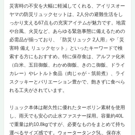
持ち運びやすく、長期保管も安心。家庭や職
災害時の不安を大幅に軽減してくれる、アイリスオー
場、学校の備えにぴったり
ヤマの防災リュックセットは、2人分の避難生活をし
こんな方におすすめ＆注意点
っかり支える67点もの充実アイテムが魅力です。地震
震災・台風・火災に備える！「Ready America
や台風、火災など、あらゆる緊急事態に備えるための
4人用プロフェッショナル防災リュックセッ
ト」
必需品が揃っており、「防災リュック 2人用」や「災
10年保存可能な食料・水付きで安心の備蓄力
害時 備え リュックセット」といったキーワードで検
応急処置キットや衛生用品、緊急ツールまで
索する方にもおすすめ。特に保存食は、アルファ化米
充実した内容
（白米、五目御飯、わかめ御飯、きのこ御飯、ドライ
災害備蓄をしっかりしたいファミリーやグル
カレー）やレトルト食品（肉じゃが・筑前煮）、ライ
ープにおすすめ
スクッキーとバリエーション豊かで、飽きずに食べら
災害時も安心！「山善(YAMAZEN) 防災士監修
れる工夫がされています。
一次避難用 災害対策 30点セット BBG-30R」
これ一つで安心の防災リュックセット！震
災・台風・火災に役立つ必需品が充実
リュック本体は耐久性に優れたターポリン素材を使用
充実の機能と使いやすさを兼ね備えた信頼の
し、雨天でも安心の止水ファスナー採用。容量約40L
セット
で重量は約10.8kgですが、必要なものをまとめて持ち
こんな方におすすめ＆注意点
運べるサイズ感です。ウォータータンク5L、保存水