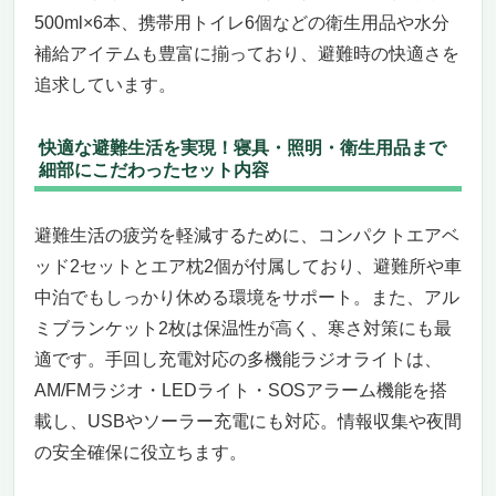
いつでも安心！地震・台風・火災に備える「備
500ml×6本、携帯用トイレ6個などの衛生用品や水分
えて安心 24点女性用防災基本セット」
補給アイテムも豊富に揃っており、避難時の快適さを
女性に寄り添う充実の防災グッズで万全の備
追求しています。
えを
地震・台風・火災など様々な緊急事態に対応
できる安心セット
快適な避難生活を実現！寝具・照明・衛生用品まで
細部にこだわったセット内容
こんな人におすすめ
こんな人にはおすすめできないかも
非常時の安心を支える！「山善(YAMAZEN) 防
避難生活の疲労を軽減するために、コンパクトエアベ
災リュック リュック＆キャリー型 30点セッ
ッド2セットとエア枕2個が付属しており、避難所や車
ト」
中泊でもしっかり休める環境をサポート。また、アル
地震・台風・火災に対応した多機能防災リュ
ミブランケット2枚は保温性が高く、寒さ対策にも最
ックセット
適です。手回し充電対応の多機能ラジオライトは、
快適さと安全を両立した装備で安心の避難生
AM/FMラジオ・LEDライト・SOSアラーム機能を搭
活を実現
載し、USBやソーラー充電にも対応。情報収集や夜間
こんな人におすすめ＆注意したいニーズ
「あんしんライフ 1人用20点防災リュックセッ
の安全確保に役立ちます。
ト」〜地震・台風・火災に役立つ必需品がギュ