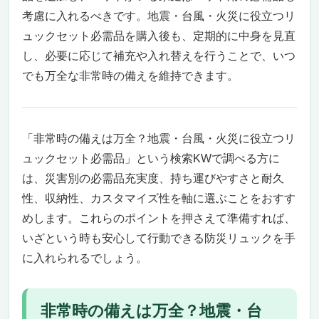
考慮に入れるべきです。地震・台風・火災に役立つリ
快適な避難生活をサポートする衛生・睡眠グ
ッズも充実
ュックセット必需品を購入後も、定期的に中身を見直
多機能ラジオライトで情報収集もスマホ充電
し、必要に応じて補充や入れ替えを行うことで、いつ
もばっちり
でも万全な非常時の備えを維持できます。
こんなニーズの方におすすめ
注意したいポイント
災害時の安心をまるごとサポート！「防災防犯
「非常時の備えは万全？地震・台風・火災に役立つリ
ダイレクト 地震対策30点避難セット（1人
ュックセット必需品」という検索KWで調べる方に
用）」
どんな非常時も頼れる、充実の30点セットで
は、災害別の必需品充実度、持ち運びやすさと耐久
備え万全
性、収納性、カスタマイズ性を軸に選ぶことをおすす
防災グッズの質と使い勝手にこだわった設計
めします。これらのポイントを押さえて準備すれば、
日本の中小企業ならではの丁寧な品質管理と
いざという時も安心して行動できる防災リュックを手
信頼感
に入れられるでしょう。
こんなニーズの方におすすめ
こんなニーズの方にはおすすめできない
防災士監修で安心の備え「Azamar 防災リュッ
非常時の備えは万全？地震・台