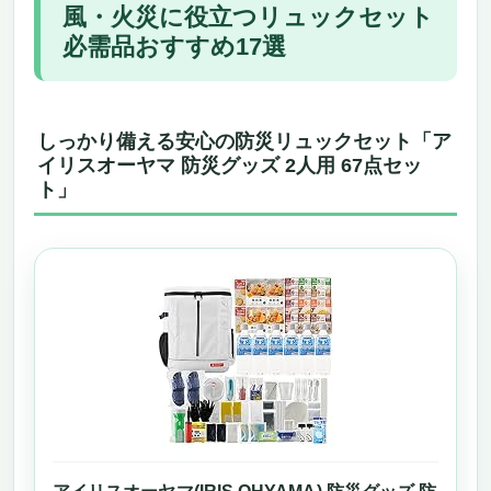
ク 32点セット（1人用）」
風・火災に役立つリュックセット
地震・台風・火災などあらゆる災害に対応！
必需品おすすめ17選
万全の防災グッズが揃ったリュックセット
感染症対策も万全！現代の避難生活にフィッ
トした充実セット
使えるものだけを厳選！約300点の防災グッ
しっかり備える安心の防災リュックセット「ア
イリスオーヤマ 防災グッズ 2人用 67点セッ
ズ検証を経て完成した信頼のセット
ト」
こんな方におすすめ
こんな方にはおすすめできません
充実装備で安心の備え！「HIH plus ハザードス
クエアリュック1人用 防災セット」
地震・台風・火災など非常時に頼れる防災リ
ュックセット
情報収集と安全確保に強い味方！多機能防災
ラジオと光るスマホケース
食料・衛生用品まで万全の備えで避難生活も
安心
こんなニーズの方におすすめ！＆注意したい