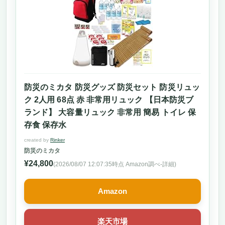
防災のミカタ 防災グッズ 防災セット 防災リュッ
ク 2人用 68点 赤 非常用リュック 【日本防災ブ
ランド】 大容量リュック 非常用 簡易 トイレ 保
存食 保存水
created by
Rinker
防災のミカタ
¥24,800
(2026/08/07 12:07:35時点 Amazon調べ-
詳細)
Amazon
楽天市場