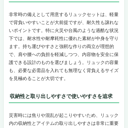
緊急時に役立つ衛生・防寒用品も充実！安心
して避難生活を送れる
非常時の備えとして用意するリュックセットは、軽量
こんな方におすすめ！家族や二人での避難に
で背負いやすいことが大前提ですが、耐久性も譲れな
備えたい方、初めて防災セットを揃える方
いポイントです。特に火災や台風のような過酷な状況
こんな方にはおすすめできません！より軽量
下では、耐水性や耐摩耗性に優れた素材が中身を守り
でコンパクトな持ち出しを求める単身者や高
ます。持ち運びやすさと強靭な作りの両立が理想的
齢者
で、肩や腰への負担を軽減しつつ、内容物を安全に保
万全の備えで安心を！「岸田産業 防災セット
護できる設計のものを選びましょう。リュックの容量
キャリー付きリュック 3人用」
地震・台風・火災に備える多機能2WAYリュ
も、必要な必需品を入れても無理なく背負えるサイズ
ックセット
を見極めることが大切です。
20機能搭載のマルチレスキューライトⅡで情
報収集も充実
収納性と取り出しやすさで使いやすさを追求
7年保存の非常食・保存水で長期備蓄も安心
衛生・睡眠・防寒グッズも充実で避難生活を
サポート
災害時には焦りや混乱が起こりやすいため、リュック
防災士監修で信頼の品質、500社以上の実績
内の収納性とアイテムの取り出しやすさは非常に重要
が証明