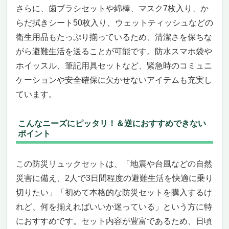
ッと詰まった安心セット
さらに、歯ブラシセットや綿棒、マスク7枚入り、か
災害時の備えをしっかりサポート！必要なも
らだ拭きシート50枚入り、ウェットティッシュなどの
のがコンパクトにまとまった防災リュック
衛生用品もたっぷり揃っているため、清潔さを保ちな
軽量で機能的なリュック＆多機能ライトが安
がら避難生活を送ることが可能です。防水スマホ袋や
心のパートナーに
ホイッスル、筆記用具セットなど、緊急時のコミュニ
こんな人におすすめ！＆ニーズに合わない方
ケーションや安全確保に欠かせないアイテムも充実し
への注意点
ています。
こんなニーズにピッタリ！＆逆におすすめできない
ポイント
この防災リュックセットは、「地震や台風などの自然
災害に備え、2人で3日間程度の避難生活を快適に乗り
切りたい」「初めて本格的な防災セットを購入するけ
れど、何を揃えればいいか迷っている」という方に特
におすすめです。セット内容が豊富であるため、日頃