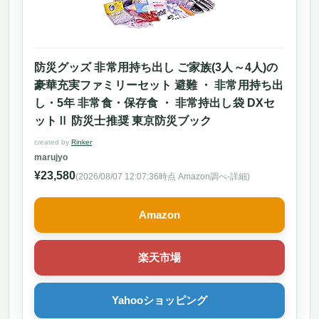
防災グッズ 非常用持ち出し ご家族(3人～4人)の
豪華充実ファミリーセット 避難 ・ 非常用持ち出
し・5年 非常食・保存食 ・ 非常持出し袋 DXセ
ットⅡ 防災士推奨 東京防災ブック
created by
Rinker
marujyo
¥23,580
(2026/08/07 12:07:36時点 Amazon調べ-
詳細)
Amazon
楽天市場
Yahooショッピング