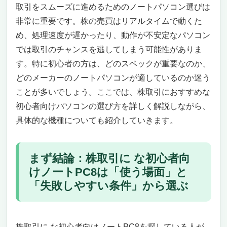
株取引に な初心者向けノートPC8に関するよくあ
取引をスムーズに進めるためのノートパソコン選びは
る質問
非常に重要です。株の売買はリアルタイムで動くた
株取引に な初心者向けノートPC8は高い商品を
め、処理速度が遅かったり、動作が不安定なパソコン
選んだ方がいいですか？
では取引のチャンスを逃してしまう可能性がありま
型落ちモデルは避けるべきですか？
す。特に初心者の方は、どのスペックが重要なのか、
口コミはどこまで信用できますか？
どのメーカーのノートパソコンが適しているのか迷う
プレゼント用に選ぶ場合の注意点は？
ことが多いでしょう。ここでは、株取引におすすめな
ネット購入で失敗しないコツは？
初心者向けパソコンの選び方を詳しく解説しながら、
ノートパソコンはどのタイミングで買い替える
べきですか？
具体的な機種についても紹介していきます。
株取引に な初心者向けノートPC8は比較軸を決め
れば選びやすい
まず結論：株取引に な初心者向
株取引に必要なパソコンのスペックとは？
けノートPC8は「使う場面」と
初心者が使いやすいノートパソコンの特徴
まとめ
「失敗しやすい条件」から選ぶ
株取引におすすめな初心者向けノートPC8選
株取引におすすめな初心者向けパソコン｜Dell
Inspiron 15 3000シリーズ 3530
株取引に な初心者向けノートPC8を探している人が