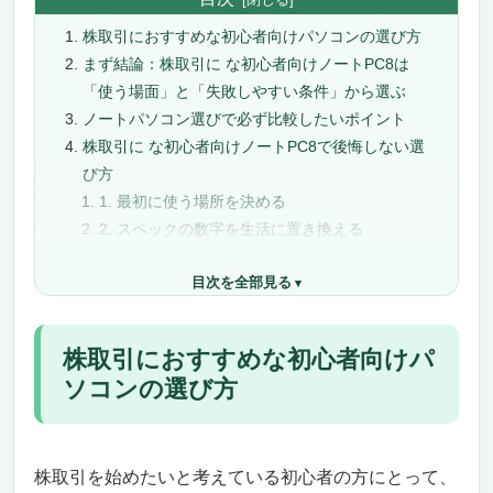
株取引におすすめな初心者向けパソコンの選び方
まず結論：株取引に な初心者向けノートPC8は
「使う場面」と「失敗しやすい条件」から選ぶ
ノートパソコン選びで必ず比較したいポイント
株取引に な初心者向けノートPC8で後悔しない選
び方
1. 最初に使う場所を決める
2. スペックの数字を生活に置き換える
3. レビューは不満点から読む
目次を全部見る
4. 型番と販売元を確認する
5. 迷ったら上位候補を2つだけ比較する
ノートパソコン購入でよくある失敗
株取引におすすめな初心者向けパ
価格だけで選んで使い勝手を見落とす
ソコンの選び方
サイズ確認を本体寸法だけで済ませる
消耗品やメンテナンスを確認しない
口コミの評価点だけで判断する
株取引を始めたいと考えている初心者の方にとって、
ノートパソコンを買う前の最終チェックリスト