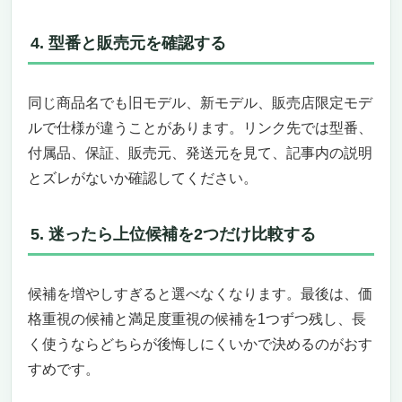
コン」
4. 型番と販売元を確認する
株取引に求められるパソコンの条件とは？
HP 17 タッチスクリーンノートパソコンの魅
力
同じ商品名でも旧モデル、新モデル、販売店限定モデ
マルチタスクも快適に！圧倒的なメモリ＆ス
ルで仕様が違うことがあります。リンク先では型番、
トレージ
付属品、保証、販売元、発送元を見て、記事内の説明
安全性＆快適性も抜群！
これから株取引を始める人に最適な理由
とズレがないか確認してください。
まとめ：今すぐ手に入れるべき一台！
5. 迷ったら上位候補を2つだけ比較する
候補を増やしすぎると選べなくなります。最後は、価
格重視の候補と満足度重視の候補を1つずつ残し、長
く使うならどちらが後悔しにくいかで決めるのがおす
すめです。