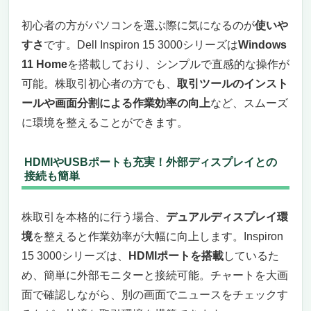
初心者の方がパソコンを選ぶ際に気になるのが
使いや
すさ
です。Dell Inspiron 15 3000シリーズは
Windows
11 Home
を搭載しており、シンプルで直感的な操作が
可能。株取引初心者の方でも、
取引ツールのインスト
ールや画面分割による作業効率の向上
など、スムーズ
に環境を整えることができます。
HDMIやUSBポートも充実！外部ディスプレイとの
接続も簡単
株取引を本格的に行う場合、
デュアルディスプレイ環
境
を整えると作業効率が大幅に向上します。Inspiron
15 3000シリーズは、
HDMIポートを搭載
しているた
め、簡単に外部モニターと接続可能。チャートを大画
面で確認しながら、別の画面でニュースをチェックす