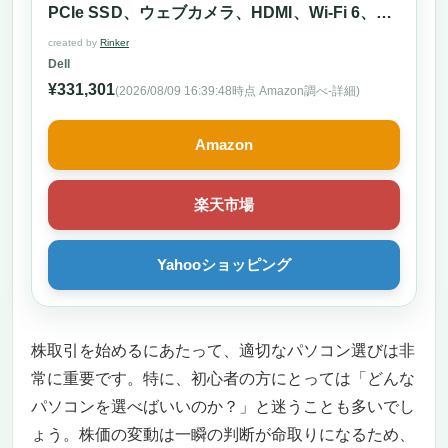
PCIe SSD、ウェブカメラ、HDMI、Wi-Fi 6、
Windows 11 Home、ブラック。
created by
Rinker
Dell
¥331,301
(2026/08/09 16:39:48時点 Amazon調べ-
詳細)
Amazon
楽天市場
Yahooショッピング
株取引を始めるにあたって、適切なパソコン選びは非
常に重要です。特に、初心者の方にとっては「どんな
パソコンを選べばいいのか？」と迷うことも多いでし
ょう。株価の変動は一瞬の判断が命取りになるため、