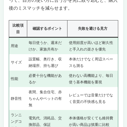
って、自分の使い方に合うかを先に絞り込むと、購入
入れよう
後のミスマッチを減らせます。
株取引を始めたい初心者に最適なノートパソコ
ン
比較項
株取引で圧倒的に有利！超高速CPU & 大容
確認するポイント
失敗を避ける見方
目
量メモリで快適な取引環境を実現
取引スピードを左右する！驚異の2TB SSDで
毎日使うか、週末だ
使用頻度が高いほど耐久性
用途
データ読み書きも爆速
けか、家族共有か
と手入れの楽さを優先
視認性抜群の17.3インチディスプレイでチャ
設置幅、奥行き、収
本体だけでなく周辺スペー
ートも鮮明に
サイズ
納場所、持ち運び
スも測る
最新Wi-Fi 6搭載！安定した通信環境で注文遅
延を防ぐ
必要十分な機能があ
使わない高機能より、毎日
性能
るか
使う基本機能を重視
株取引初心者に最適なノートパソコンを選ぶ
ならこれしかない！
夜間、集合住宅、赤
レビューでは音量だけでな
株取引初心者におすすめの最強ノートパソコ
静音性
ちゃんやペットの有
く音質の不快感も見る
ン！HP 2023年版ノートパソコン
無
高速処理で株価の変動を逃さない！
ランニ
17.3インチの大画面タッチスクリーンで細か
電気代、消耗品、交
本体価格が安くても維持費
ングコ
換部品、保証
が高い商品は慎重に比較
いチャートも見やすい！