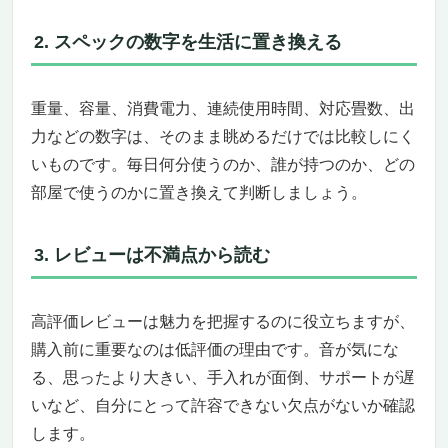
DELL Inspiron 15があなたの投資ライフを変え
2. スペックの数字を生活に置き換える
る
株取引初心者が選ぶべきパソコンのポイント
とは？
重量、容量、消費電力、連続使用時間、対応畳数、出
なぜDELL Inspiron 15が株取引初心者に最適
力などの数字は、そのまま眺めるだけでは比較しにく
なのか？
いものです。毎日何分使うのか、誰が持つのか、どの
1. 圧倒的なパフォーマンスで取引チャンス
部屋で使うのかに置き換えて判断しましょう。
を逃さない
2. 64GB RAM + 2TB SSDの超大容量スト
レージで安心
3. レビューは不満点から読む
3. Wi-Fi 6対応でネット環境も安定
4. 15.6インチFHDタッチスクリーンで視
認性抜群
高評価レビューは魅力を把握するのに役立ちますが、
初心者にこそDELL Inspiron 15が最適！
購入前に重要なのは低評価の理由です。音が気にな
今すぐ手に入れて、快適な株取引ライフを始
る、思ったより大きい、手入れが面倒、サポートが遅
めよう！
いなど、自分にとって許容できない欠点がないか確認
株取引初心者に最適なパソコンとは？高性能＆
します。
大画面の「HP 17 タッチスクリーンノートパソ