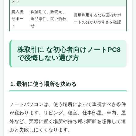
スト
1TBの超大容量SSDで過去の取引データもす
購入後
保証期間、販売元、
べて保存！
長期利用するなら国内サポ
サポー
返品条件、問い合わ
安心の指紋リーダー搭載！セキュリティも万
ートの分かりやすさを確認
ト
せ
全
最新のWi-Fi 6対応でネット環境も快適！
まとめ：初心者が株取引を始めるなら、この
株取引に な初心者向けノートPC8
一台で決まり！
で後悔しない選び方
HP 2025 17インチ タッチスクリーンノートパ
ソコンがあなたの投資ライフを変える！
株取引初心者に最適な理由：大画面＆タッチ
スクリーンで直感的な操作
1. 最初に使う場所を決める
投資初心者こそ、安心のWindows 11 Pro＋
Microsoft Office付きで万全のサポート
ノートパソコンは、使う場所によって重視すべき条件
圧倒的なスペックと優れた拡張性：未来の投
資にも対応
が変わります。リビング、寝室、仕事部屋、車内、屋
ローズゴールドの洗練されたデザイン：長時
外など、実際に置く場所や持ち運ぶ距離を想像して選
間の取引も快適に
ぶと失敗しにくくなります。
株取引におすすめな初心者向けパソコン！