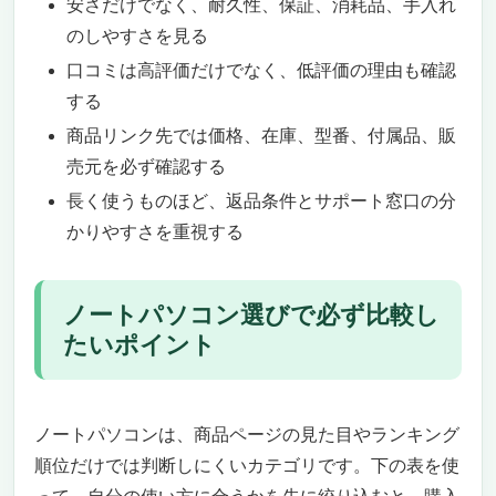
安さだけでなく、耐久性、保証、消耗品、手入れ
15.6インチ FHDタッチスクリーンでチャー
のしやすさを見る
トが見やすい！
口コミは高評価だけでなく、低評価の理由も確認
安定した通信環境で遅延ゼロ！決定的なチャ
ンスを逃さない
する
Windows 11 Pro & MS Office搭載！初心者で
商品リンク先では価格、在庫、型番、付属品、販
もすぐに使える環境が整っている
売元を必ず確認する
これ一台で株取引の初心者を卒業！プロの環
長く使うものほど、返品条件とサポート窓口の分
境を手に入れよう
かりやすさを重視する
株取引におすすめな初心者向けパソコン！圧倒
的な軽さと性能を兼ね備えたHP Pavilion Aero
13
ノートパソコン選びで必ず比較し
圧倒的に軽い！わずか990gのモバイル性
たいポイント
株取引に最適な超高性能プロセッサー搭載
16GBメモリと1TB SSDで驚異のサクサク動
作！
最大11時間30分のバッテリー駆動！長時間
ノートパソコンは、商品ページの見た目やランキング
取引も安心
順位だけでは判断しにくいカテゴリです。下の表を使
これ一台で投資ライフを快適に！今すぐ手に