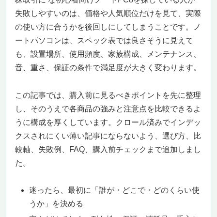
株取引に最適な理由 – 圧倒的なパフォーマン
失敗しやすいのは、価格や人気順位だけを見て、実際
ス
の使い方に合うかを後回しにしてしまうことです。ノ
64GBの大容量メモリでマルチタスクも余裕
ートパソコンは、スペック表では良さそうに見えて
2TB SSD搭載で起動もデータ管理も爆速
も、設置場所、使用頻度、家族構成、メンテナンス、
15.6インチ FHD タッチスクリーンで視認性
抜群
音、重さ、保証の条件で満足度が大きく変わります。
Wi-Fi 6対応でネット環境も快適
使いやすいWindows 11 Home搭載
この記事では、購入前に見るべきポイントを先に整理
HDMIやUSBポートも充実！外部ディスプレ
し、そのうえで各商品の強みと注意点を比較できるよ
イとの接続も簡単
うに構成を厚くしています。クロール済みでインデッ
株取引初心者に最適な理由まとめ
クスされにくい薄い記事にならないよう、選び方、比
株取引におすすめな初心者向けパソコン！これ
較軸、失敗例、FAQ、購入前チェックまで追加しまし
一台で快適トレード環境を実現｜Dell Inspiron
た。
3530
Intel Core i7-1355U搭載でサクサク動く！複
数のトレードツールも快適に動作
迷ったら、最初に「誰が・どこで・どのくらい使
64GB RAM＆4TB SSD搭載！株価の変動をリ
うか」を決める
アルタイムで追い続けられる