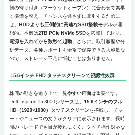
朝の寄り付き（マーケットオープン）に合わせて素早
く準備を整え、チャンスを逃さずに取引するために
は、
HDDよりも圧倒的に高速なSSD搭載モデル
が理
想的。本機は
2TB PCIe NVMe SSD
を搭載しており、
電源を入れてから数秒で起動
。さらに、取引履歴や分
析データ、各種レポートも余裕で保存できる大容量な
ので、ストレージ不足に悩むことはありません。
15.6インチ FHD タッチスクリーンで視認性抜群
株価の動きを追う上で、
見やすい画面
は重要です。
Dell Inspiron 15 3000シリーズは、
15.6インチのフル
HD（1920×1080）タッチスクリーン
を搭載し、チャ
ートやニュースの文字がクリアに表示されます。長時
間のトレードでも目が疲れにくく、タッチ操作対応な