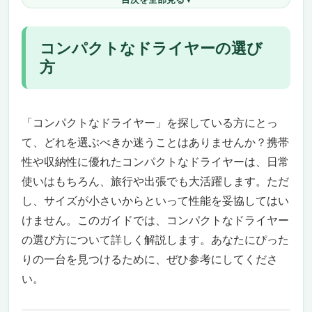
NISSYOの2024新型ドライヤーがもたらす新し
いヘアケア体験
これが新世代の「コンパクトなドライヤ
コンパクトなドライヤーの選び
ー」！
方
美髪への道を切り開く「2億マイナスイオ
ン」
AI温度コントロールで安心・安全なヘアケア
「コンパクトなドライヤー」を探している方にとっ
持ち運び便利＆静音設計でストレスフリー
大切な人へのプレゼントにも最適
て、どれを選ぶべきか迷うことはありませんか？携帯
Laifen SEドライヤー：あなたの美しさを引き
性や収納性に優れたコンパクトなドライヤーは、日常
出す革新的な選択
使いはもちろん、旅行や出張でも大活躍します。ただ
静音と速乾の完璧な組み合わせ
し、サイズが小さいからといって性能を妥協してはい
髪にやさしいイオン技術
けません。このガイドでは、コンパクトなドライヤー
持ち運びやすい設計とエレガントなカラー
の選び方について詳しく解説します。あなたにぴった
スマートな温度制御と安全性の向上
りの一台を見つけるために、ぜひ参考にしてくださ
Le Dzxドライヤー：究極の「コンパクトなドラ
い。
イヤー」で叶える美髪ケア
最速の速乾を実現する「高速ブラシレスモー