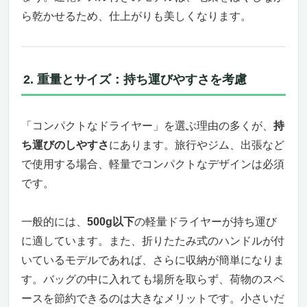
マイナスイオンで潤いとツヤをプラス
ら乾かせるため、仕上がりも美しくなります。
持ち運びに便利で収納も簡単
安心の品質と1年間のメーカー保証
SALONIA スムースシャイン ドライヤーで新
しいヘアケア習慣を始めよう
2. 重量とサイズ：持ち運びやすさを考慮
Bopwavy高風速ドライヤー: 毎日のヘアケアに
革命をもたらす速乾力
速乾性とパワーで目立つパフォーマンス
「コンパクトなドライヤー」を選ぶ理由の多くが、
持
温度と風速のカスタマイズ可能性
ち運びのしやすさ
にあります。旅行やジム、出張など
革新的なイオン技術で髪に潤いを
で使用する場合、軽量でコンパクトなデザインは必須
低騒音と軽量設計で使いやすさを追求
です。
パナソニック ヘアドライヤー ナノケア EH-
NA2K-Wで叶える美しい髪と快適な使い心地
一般的には、
500g以下
の軽量ドライヤーが持ち運び
ナノイー技術がもたらす美髪効果
に適しています。また、折りたたみ式のハンドルが付
軽量＆コンパクトで使いやすいデザイン
いているモデルであれば、さらに収納が簡単になりま
スピーディに乾燥できる速乾ノズル
静電気を抑える美髪ケア機能
す。バッグの中に入れても場所を取らず、荷物のスペ
信頼のパナソニック品質と美しいデザイン
ースを節約できるのは大きなメリットです。小さいだ