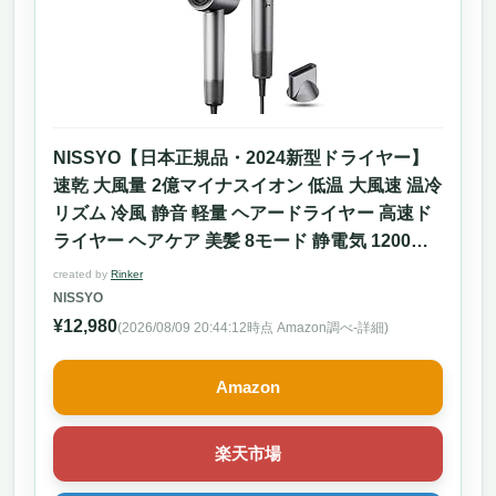
NISSYO【日本正規品・2024新型ドライヤー】
速乾 大風量 2億マイナスイオン 低温 大風速 温冷
リズム 冷風 静音 軽量 ヘアードライヤー 高速ド
ライヤー ヘアケア 美髪 8モード 静電気 1200W
ノズル付き コンパクト 人気 ドライヤー ギフト
created by
Rinker
プレゼント グレー
NISSYO
¥12,980
(2026/08/09 20:44:12時点 Amazon調べ-
詳細)
Amazon
楽天市場