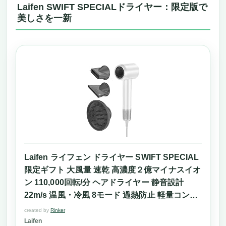
Laifen SWIFT SPECIALドライヤー：限定版で
美しさを一新
Laifen ライフェン ドライヤー SWIFT SPECIAL
限定ギフト 大風量 速乾 高濃度２億マイナスイオ
ン 110,000回転/分 ヘアドライヤー 静音設計
22m/s 温風・冷風 8モード 過熱防止 軽量コンパ
クト 持ち運び便利 ３つマグネット式ノズル付き
created by
Rinker
低騒音 静電気除去 家庭用/旅行用 (ホワイト)
Laifen