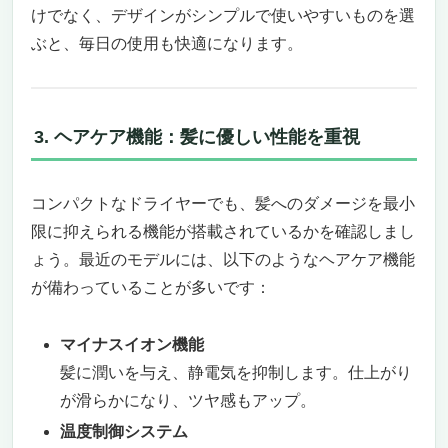
美髪と快適さを両立する一台を今すぐ手に入
けでなく、デザインがシンプルで使いやすいものを選
れよう
ぶと、毎日の使用も快適になります。
ReFa BEAUTECH DRYER SMART: 高速乾燥と
美しいスタイリングを両立
コンパクトながら圧倒的なパフォーマンス
革新的な技術で髪と頭皮を守る
3. ヘアケア機能：髪に優しい性能を重視
プロフェッショナルな仕上がりのためのモー
ド搭載
コンパクトなドライヤーでも、髪へのダメージを最小
Dyson(ダイソン) ドライヤー Dyson
限に抑えられる機能が搭載されているかを確認しまし
Supersonic™ヘアドライヤー 大風量 速乾
(HD08 ULF BBN ENT) ブラック／ニッケル 【2
ょう。最近のモデルには、以下のようなヘアケア機能
年間のメーカー保証 (ご購入製品の登録が必
が備わっていることが多いです：
要)】
SALONIA サロニア エアトリートメント ドライ
マイナスイオン機能
ヤー 大風量 速乾 軽量 ヘアドライヤー​ グラフ
髪に潤いを与え、静電気を抑制します。仕上がり
ァイトブラック​ 【Amazon.co.jp限定】
が滑らかになり、ツヤ感もアップ。
温度制御システム