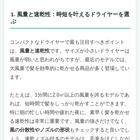
ター」
多彩な12モードであらゆるスタイリングに対
1. 風量と速乾性：時短を叶えるドライヤーを選
応
ぶ
2億高濃度マイナスイオンで美髪ケアをサポ
ート
安全性と静音性を兼ね備えた安心設計
コンパクトなドライヤーで最も注目すべきポイント
持ち運びに便利な「コンパクトなドライヤ
は、
風量と速乾性
です。サイズが小さいドライヤーは
ー」
風量が弱いと思われがちですが、最近のモデルでは、
Laifen SWIFT SPECIALドライヤー：限定版で
大風量で髪を効率的に乾かせる商品が多く登場してい
美しさを一新
ます。
革新的な温度制御でヘアケアを革命的に
2億個のマイナスイオンで髪を守り、美しく
たとえば、1分間に2.0㎥以上の風量を誇るモデルであ
高速乾燥と大風量で時間を節約
静音設計で快適な使用感を実現
れば、短時間で髪をしっかり乾かすことができます。
SALONIA スムースシャイン ドライヤー：コン
特に朝の忙しい時間や疲れた夜に、素早く髪を乾かせ
パクトなドライヤーで叶える美髪ケア
る速乾性は非常に重要です。風量の強さだけでなく、
驚きの速乾力で時短を叶える
風の分散性やノズルの形状
もチェックすると良いでし
髪を守りながら輝きを与えるケアモード
ょう。速乾ノズル付きのモデルは、毛束をほぐしなが