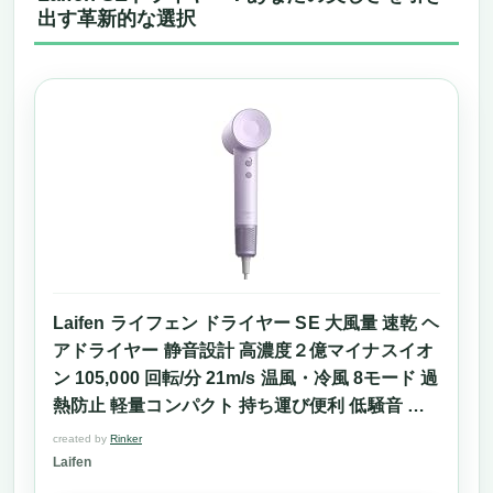
出す革新的な選択
Laifen ライフェン ドライヤー SE 大風量 速乾 ヘ
アドライヤー 静音設計 高濃度２億マイナスイオ
ン 105,000 回転/分 21m/s 温風・冷風 8モード 過
熱防止 軽量コンパクト 持ち運び便利 低騒音 静
電気除去 家庭用/旅行用 (オーキッド)
created by
Rinker
Laifen