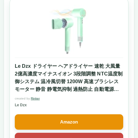
Le Dzx ドライヤー ヘアドライヤー 速乾 大風量
2億高濃度マイナスイオン 3段階調整 NTC温度制
御システム 温冷風切替 1200W 高速ブラシレス
モーター 静音 静電気抑制 過熱防止 自動電源オ
フ機能 PSE認証済み ノズル付き 小型 軽量 持ち
created by
Rinker
運び便利 出張 旅行 ヘアサロン 家庭用 日本語取
Le Dzx
扱説明書付き 一年メーカー保証
Amazon