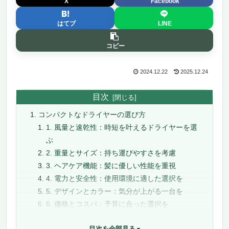
X
Facebook
はてブ
LINE
コピー
2024.12.22
2025.12.24
目次
コンパクトなドライヤーの選び方
1. 風量と速乾性：時短を叶えるドライヤーを選
ぶ
2. 重量とサイズ：持ち運びやすさを考慮
3. ヘアケア機能：髪に優しい性能を重視
4. 電力と安全性：使用環境に適した選択を
5. デザインとカラー：気分が上がる一台を
6. 価格とコスパ：予算に合った選択を
高いけどコンパクトなおすすめドライヤー8選
目次を全部見る