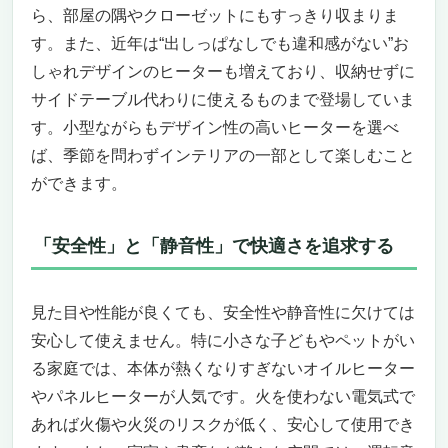
ら、部屋の隅やクローゼットにもすっきり収まりま
インテリアにもなじむ“シック＆機能派”ヒー
す。また、近年は“出しっぱなしでも違和感がない”お
ター
しゃれデザインのヒーターも増えており、収納せずに
速暖性と軽量設計で日常使いに最適
静かでやさしい暖かさ、空気も清潔
サイドテーブル代わりに使えるものまで登場していま
温度調節とタイマーで快適・省エネ
す。小型ながらもデザイン性の高いヒーターを選べ
安心の安全設計と使いやすい操作性
ば、季節を問わずインテリアの一部として楽しむこと
お部屋になじむスタイリッシュデザイン
ができます。
こんな人におすすめ・おすすめできない人
インテリアと快適さを両立した一台
「安全性」と「静音性」で快適さを追求する
インテリアにもなじむ洗練デザインと安心設計
De’Longhi ユニカルド オイルヒーター
RHJ65L0712
見た目や性能が良くても、安全性や静音性に欠けては
北欧モダンにもぴったり—リビングや寝室に
安心して使えません。特に小さな子どもやペットがい
映えるデザイン
る家庭では、本体が熱くなりすぎないオイルヒーター
乾燥しにくく空気もきれいに保つ“ゼロ風暖
やパネルヒーターが人気です。火を使わない電気式で
房”
家計に優しいECOモードと高機能タイマー
あれば火傷や火災のリスクが低く、安心して使用でき