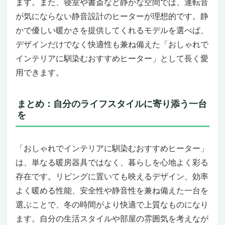
安全性と信頼のブランド力
ます。また、寝室や書斎など静かな空間では、運転音
スペックで見る性能バランス
が気にならない静音設計のヒーターが理想的です。静
“おしゃれでインテリアに馴染む”理由
かで優しい暖かさを提供してくれるモデルを選べば、
こんな人にはおすすめ／おすすめできない
デザインだけでなく快適性も兼ね備えた「おしゃれで
おしゃれでインテリアに馴染むおすすめヒータ
インテリアに馴染むおすすめヒーター」として長く愛
ー「DeLonghi オイルヒーター RHJ10F0812-
用できます。
SG」
洗練されたデザイン＆快適仕様
部屋まるごと暖かく、空気もキレイ
まとめ：自分のライフスタイルに寄り添う一台
動かしやすく、使い勝手も◎
を
おしゃれでインテリアに馴染む理由
どんな人におすすめ／おすすめできない
「おしゃれでインテリアに馴染むおすすめヒーター」
おしゃれで快適な冬を演出する一台
は、単なる暖房器具ではなく、暮らしを心地よく彩る
TEKNOS オイルヒーター 11枚フィン デジタル
表示 TOH-D1101（おしゃれでインテリアに馴
存在です。リビングに置いても映えるデザイン、効率
染むおすすめヒーター）
よく暖める性能、安全性や静音性を兼ね備えた一台を
リビングや寝室のインテリアにしっくりくる
選ぶことで、冬の時間がより快適で上質なものになり
スタイル
ます。自分の生活スタイルや部屋の雰囲気を考えなが