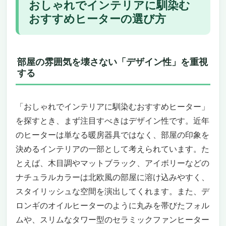
おしゃれでインテリアに馴染む
De’Longhi（デロンギ）マルチダイナミックヒ
おすすめヒーターの選び方
ーター MDHU15-PB
リビングに溶け込むブラック基調のデザイン
と確かな性能
ゼロ風暖房で風を感じず、空気も乾燥しにく
部屋の雰囲気を壊さない「デザイン性」を重視
い
する
高精度な温度制御で快適さを自動キープ
自然な暖かさとスピーディーな立ち上がり
「おしゃれでインテリアに馴染むおすすめヒーター」
安全性と操作性にもこだわった設計
を探すとき、まず注目すべきはデザイン性です。近年
おしゃれでインテリアに馴染むヒーターとし
ての魅力
のヒーターは単なる暖房器具ではなく、部屋の印象を
こういう人にはおすすめ／こういう人にはお
決めるインテリアの一部として考えられています。た
すすめできない
とえば、木目調やマットブラック、アイボリーなどの
デロンギ「ベルカルド RHJ75V0915-GY」——
ナチュラルカラーは北欧風の部屋に溶け込みやすく、
おしゃれでインテリアに馴染む上質なオイルヒ
スタイリッシュな空間を演出してくれます。また、デ
ーター
ロンギのオイルヒーターのように丸みを帯びたフォル
上質なデザインで空間をワンランクアップ
ムや、スリムなタワー型のセラミックファンヒーター
ゼロ風暖房で、空気を汚さず乾燥しにくい快