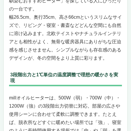
馴染むおすすめヒーター」を探している人にぴったり
の一台です。
幅26.5cm、奥行35cm、高さ66cmというスリムなサイ
ズで、リビング・寝室・書斎などどんな空間にも自然
に溶け込みます。北欧テイストやナチュラルインテリ
アとも相性がよく、無骨な暖房器具にありがちな圧迫
感を感じさせません。シンプルながらも存在感のある
デザインが、冬の空間をより上質に彩ります。
3段階出力と1℃単位の温度調整で理想の暖かさを実
現
millオイルヒーターは、500W（弱）・700W（中）・
1200W（強）の3段階出力切替に対応。部屋の広さや
使用シーンに合わせて柔軟に調整できます。たとえ
ば、脱衣所などすぐに暖めたい場所では「強」、寝室
のように長時間使用する場所では「中」や「弱」を選