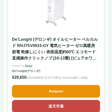
De’Longhi (デロンギ) オイルヒーター ベルカル
ド RHJ75V0915-GY 電気ヒーター ゼロ風暖房
節電 乾燥しにくい 表面温度約60℃ エコモード
直感操作クリックノブ [10-13畳] [ピュアホワイ
ト×シルクグレー] デロンギファミリー登録で5年
created by
Rinker
保証
De'Longhi(デロンギ)
¥28,650
(2026/08/09 15:30:23時点 Amazon調べ-
詳細)
Amazon
楽天市場