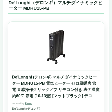
の部屋でも安心
De’Longhi（デロンギ）マルチダイナミックヒ
省エネ＆安全設計で安心。冬の暖房費も気に
ーター MDHU15-PB
ならない
使いやすくシンプル。誰でも快適に操作でき
る設計
ペルソナ＆おすすめできる人・できない人
まとめ
おしゃれでインテリアに馴染むおすすめヒータ
ー「アイリスオーヤマ POH-1210KS-W」
スタイリッシュさと機能性を両立した一台
インテリアに馴染む上品なデザイン
健康にやさしい風を使わない暖房方式
出力3段階＆温度調整で快適な暖かさをキー
De’Longhi (デロンギ) マルチダイナミックヒー
プ
ター MDHU15-PB 電気ヒーター ゼロ風暖房 節
使いやすく、移動もスムーズ
電 直感操作クリックノブ リモコン付き 表面温度
こんな人にはおすすめ／こんな人にはおすす
約60℃ 節電 [10-13畳] [マットブラック] デロン
めできない
ギファミリー登録で5年保証
created by
Rinker
De'Longhi(デロンギ)