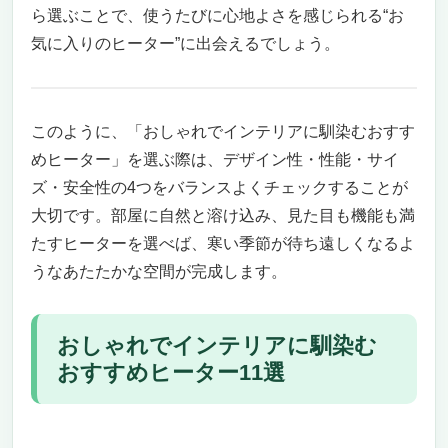
部屋全体をじんわりと包み込むような暖かさ
ら選ぶことで、使うたびに心地よさを感じられる“お
安全性と使いやすさにも配慮した設計
気に入りのヒーター”に出会えるでしょう。
電気代と運用コストの目安
おすすめできる人・できない人
デザインと快適さを両立した1台
木目デザインがインテリアに映える「アイリス
このように、「おしゃれでインテリアに馴染むおすす
オーヤマ オイルヒーター POH-S1208M-ML」
めヒーター」を選ぶ際は、デザイン性・性能・サイ
部屋の空気を汚さず、やさしいぬくもりを届
ズ・安全性の4つをバランスよくチェックすることが
ける
大切です。部屋に自然と溶け込み、見た目も機能も満
コンパクトでもパワフル、8畳までしっかり
たすヒーターを選べば、寒い季節が待ち遠しくなるよ
暖める
うなあたたかな空間が完成します。
使い勝手と安全性を両立したマイコン式操作
おすすめできる人・おすすめできない人
おしゃれなデザインでインテリアにも溶け込む
おしゃれでインテリアに馴染む
「Nayuoo オイルヒーター 8畳〜10畳モデル」
おすすめヒーター11選
リビングにも寝室にも。空間を選ばずなじむ
ベーシックデザイン
暖房性能もしっかり。8畳〜10畳対応で広め