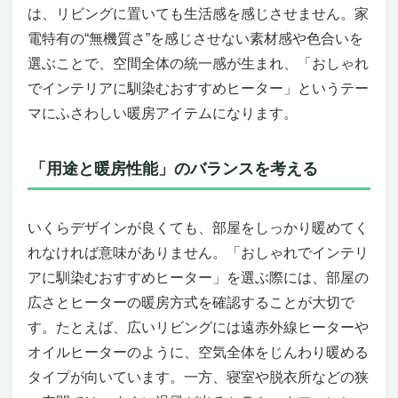
は、リビングに置いても生活感を感じさせません。家
適さ
電特有の“無機質さ”を感じさせない素材感や色合いを
火を使わないから安心、安全性にも徹底配慮
エコモード搭載で、かしこく節電
選ぶことで、空間全体の統一感が生まれ、「おしゃれ
直感的に操作できるクリックノブ
でインテリアに馴染むおすすめヒーター」というテー
イタリアらしい細部へのこだわり
マにふさわしい暖房アイテムになります。
こんな人におすすめ／おすすめできない人
まとめ：デザインと心地よさを両立する冬の
「用途と暖房性能」のバランスを考える
主役
ミニマルな美しさと快適さを両立「mill ミル オ
イルヒーター 1200W 最大8畳」
いくらデザインが良くても、部屋をしっかり暖めてく
スタイリッシュでインテリアに溶け込むデザ
れなければ意味がありません。「おしゃれでインテリ
イン
アに馴染むおすすめヒーター」を選ぶ際には、部屋の
3段階出力と1℃単位の温度調整で理想の暖か
広さとヒーターの暖房方式を確認することが大切で
さを実現
す。たとえば、広いリビングには遠赤外線ヒーターや
タイマー機能と安全設計で安心・快適な使い
心地
オイルヒーターのように、空気全体をじんわり暖める
クリーンで静かな暖かさが魅力
タイプが向いています。一方、寝室や脱衣所などの狭
シンプル操作＆お手入れも簡単