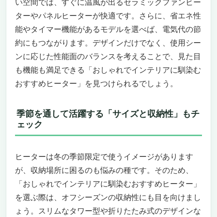
い空間では、すぐに温風が出るセラミックファンヒー
おすすめできる人・できない人
ターやパネルヒーターが快適です。さらに、省エネ性
おしゃれでインテリアに馴染むおすすめヒー
能やタイマー機能があるモデルを選べば、電気代の節
ターとしての魅力
約にもつながります。デザインだけでなく、使用シー
まとめずに一言
ンに応じた性能面のバランスを考えることで、見た目
部屋全体をやさしく包み込む上質な暖かさ
も機能も満足できる「おしゃれでインテリアに馴染む
「De’Longhi（デロンギ）オイルヒーター ヴェ
ルティカルド RHJ21F1015-BR」
おすすめヒーター」を見つけられるでしょう。
インテリアに馴染む上品デザインとゼロ風暖
房の快適さ
季節を通して活躍する「サイズと収納性」もチ
部屋の隅までじんわり暖かく、空気を汚さな
ェック
い安心設計
快適な温度を自動でキープ。省エネと使いや
すさを両立
ヒーターは冬の季節限定で使うイメージがあります
暖かさとデザイン性を両立した冬の定番ヒー
が、収納場所に困るのも悩みの種です。そのため、
ター
「おしゃれでインテリアに馴染むおすすめヒーター」
おすすめできる人・できない人
を選ぶ際は、オフシーズンの収納性にも目を向けまし
山善 オイルレスヒーター DOL-J12E(B)｜おし
ょう。スリムなタワー型や折りたたみ式のデザインな
ゃれでインテリアに馴染むおすすめヒーター