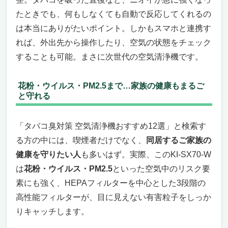
たときでも、何もしなくても自動で反応してくれるの
は本当にありがたいポイント。しかもスマホと連携す
れば、外出先から操作したり、空気の状態をチェック
することも可能。まさに次世代の空気清浄機です。
花粉・ウイルス・PM2.5まで…家族の健康もまるご
と守れる
「タバコ臭対策 空気清浄機おすすめ12選」と検索す
る方の中には、喫煙者だけでなく、
同居するご家族の
健康を守りたい人
も多いはず。実際、このKI-SX70-W
は
花粉・ウイルス・PM2.5
といった空気中のリスク要
素にも強く、HEPAフィルターを中心とした3段階の
高性能フィルターが、目に見えない有害粒子をしっか
りキャッチします。