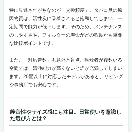
妙かも？
特に見逃されがちなのが「交換頻度」。タバコ臭の原
タバコ臭も花粉も丸ごと除去！高性能×静音×デ
因物質は、活性炭に吸着されると飽和してしまい、一
ザイン性「ブルーエア Blue Max 3450i 空気清
定期間で能力が低下します。そのため、メンテナンス
浄機」
のしやすさや、フィルターの寿命がどの程度かも重要
タバコ臭・花粉・ペット臭に悩まない空間を
な比較ポイントです。
つくる、頼れる1台
自動で空気を見張る！アプリ対応で賢く快適
な空気管理
また、「対応畳数」も意外と盲点。喫煙者が複数いる
北欧インテリアにも馴染むおしゃれな外観と
空間では、清浄能力が高くないと煙が充満してしまい
選べるカラー
ます。20畳以上に対応したモデルがあると、リビング
お手入れもラク！フィルター交換も簡単で清
や事務所でも安心です。
潔
こんな人におすすめ
逆に、こんな人には不向きかも
タバコ臭・花粉・ホルムアルデヒドもこれ1台
静音性やサイズ感にも注目。日常使いを意識し
で全対応！「Dyson Purifier Hot+Cool HP2 De-
た選び方とは？
NOx」