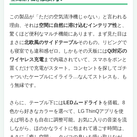
この製品が「ただの空気清浄機じゃない」と言われる
理由、それは
空間に自然に溶け込むインテリア性
と、
驚くほど便利なマルチ機能にあります。まず見た目は
まさに
北欧風のサイドテーブル
そのもの。リビングで
も寝室でも違和感ゼロ。しかもその天板には
Qi対応の
ワイヤレス充電
まで内蔵されていて、スマホをポンと
置くだけで充電がスタート。コンセントを探してゴチ
ャついたケーブルにイライラ…なんてストレスも、も
う無縁です。
さらに、テーブル下には
LEDムードライト
を搭載。8
色から好きなカラーを選べて、LG ThinQアプリを使
えば明るさも自在に調整可能。お気に入りの音楽を流
しながら、ほのかなライトに包まれて過ごす時間は、
まさに「癒し空間」。タバコの臭いを吸い取りなが