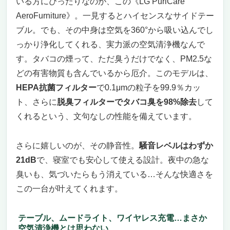
いる方にぴったりなのが、この《LG PuriCare
AeroFurniture》。一見するとハイセンスなサイドテー
ブル。でも、その中身は空気を360°から吸い込んでし
っかり浄化してくれる、実力派の空気清浄機なんで
す。タバコの煙って、ただ臭うだけでなく、PM2.5な
どの有害物質も含んでいるから厄介。このモデルは、
HEPA抗菌フィルター
で0.1μmの粒子を99.9％カッ
ト、さらに
脱臭フィルターでタバコ臭を98%除去
して
くれるという、文句なしの性能を備えています。
さらに嬉しいのが、その静音性。
騒音レベルはわずか
21dB
で、寝室でも安心して使える設計。夜中の急な
臭いも、気づいたらもう消えている…そんな快適さを
この一台が叶えてくれます。
テーブル、ムードライト、ワイヤレス充電…まさか
空気清浄機とは思わない