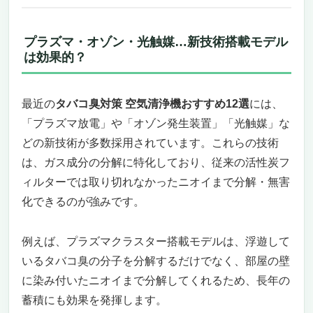
最適。
こういう人におすすめ／おすすめしない人
タバコ臭・花粉・ペット臭をまとめて撃退！
プラズマ・オゾン・光触媒…新技術搭載モデル
「アイリスオーヤマ 空気清浄機 PMAC-100」
は効果的？
14畳の部屋にちょうどいい、タバコ臭対策の
強い味方！
最近の
タバコ臭対策 空気清浄機おすすめ12選
には、
静かで省エネ、睡眠中も邪魔しない「おやす
「プラズマ放電」や「オゾン発生装置」「光触媒」な
みモード」
メンテナンスも簡単！忙しい人でも手間なし
どの新技術が多数採用されています。これらの技術
キレイ
は、ガス成分の分解に特化しており、従来の活性炭フ
こんな人におすすめ／おすすめできない人
ィルターでは取り切れなかったニオイまで分解・無害
圧倒的なタバコ臭除去力で53畳を一気に清浄！
化できるのが強みです。
「シャープ 空気清浄機 FP-S120-T」
タバコ臭対策の決定版！広い空間を強力に浄
例えば、プラズマクラスター搭載モデルは、浮遊して
化する、頼れる1台
いるタバコ臭の分子を分解するだけでなく、部屋の壁
タバコ臭＋汗臭まで吸着！ダブル脱臭フィル
に染み付いたニオイまで分解してくれるため、長年の
ターの効果に驚く
AIとつながる空気清浄機。COCORO AIRが
蓄積にも効果を発揮します。