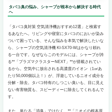
タバコ臭の悩み、シャープが根本から解決する時代
へ
「タバコ臭対策 空気清浄機おすすめ12選」と検索す
るあなたへ。リビングや寝室にタバコのにおいが染み
ついて困っている、そんな悩みを本気で解決したいな
ら、シャープの空気清浄機 KI-SX70-Wはかなり頼れ
る一台です。なぜならこのモデルには、シャープが誇
る**「プラズマクラスターNEXT」**が搭載されてい
るから。空気中に放出される高濃度のイオン（1㎤あ
たり50,000個以上！）が、浮遊しているニオイ成分を
分解・除去。タバコ特有のしつこい臭いも、目に見え
ない有害物質も、スピーディーに除去してくれるんで
す。
また、単なる「消臭」ではなく、**「ニオイの根本原