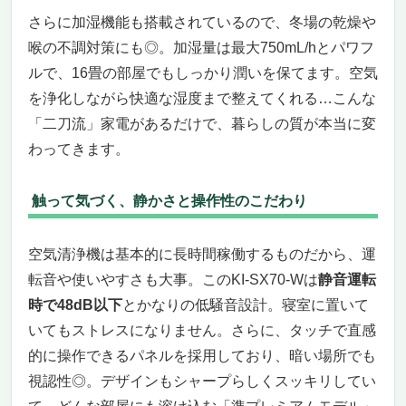
さらに加湿機能も搭載されているので、冬場の乾燥や
喉の不調対策にも◎。加湿量は最大750mL/hとパワフ
ルで、16畳の部屋でもしっかり潤いを保てます。空気
を浄化しながら快適な湿度まで整えてくれる…こんな
「二刀流」家電があるだけで、暮らしの質が本当に変
わってきます。
触って気づく、静かさと操作性のこだわり
空気清浄機は基本的に長時間稼働するものだから、運
転音や使いやすさも大事。このKI-SX70-Wは
静音運転
時で48dB以下
とかなりの低騒音設計。寝室に置いて
いてもストレスになりません。さらに、タッチで直感
的に操作できるパネルを採用しており、暗い場所でも
視認性◎。デザインもシャープらしくスッキリしてい