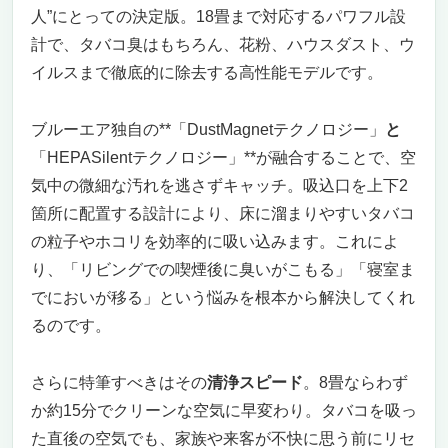
人”にとっての決定版。18畳まで対応するパワフル設
計で、タバコ臭はもちろん、花粉、ハウスダスト、ウ
イルスまで徹底的に除去する高性能モデルです。
ブルーエア独自の**「DustMagnetテクノロジー」
と
「HEPASilentテクノロジー」**が融合することで、空
気中の微細な汚れを逃さずキャッチ。吸込口を上下2
箇所に配置する設計により、床に溜まりやすいタバコ
の粒子やホコリを効率的に吸い込みます。これによ
り、「リビングでの喫煙後に臭いがこもる」「寝室ま
でにおいが移る」という悩みを根本から解決してくれ
るのです。
さらに特筆すべきはその
清浄スピード
。8畳ならわず
か約15分でクリーンな空気に早変わり。タバコを吸っ
た直後の空気でも、家族や来客が不快に思う前にリセ