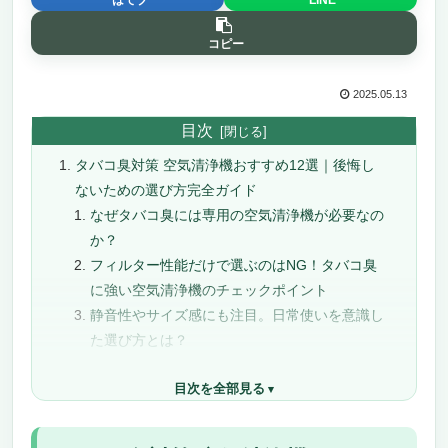
コピー
2025.05.13
目次
タバコ臭対策 空気清浄機おすすめ12選｜後悔し
ないための選び方完全ガイド
なぜタバコ臭には専用の空気清浄機が必要なの
か？
フィルター性能だけで選ぶのはNG！タバコ臭
に強い空気清浄機のチェックポイント
静音性やサイズ感にも注目。日常使いを意識し
た選び方とは？
プラズマ・オゾン・光触媒…新技術搭載モデル
目次を全部見る
は効果的？
結論：後悔しないタバコ臭対策は「複合性能」
×「使用シーン」で決める