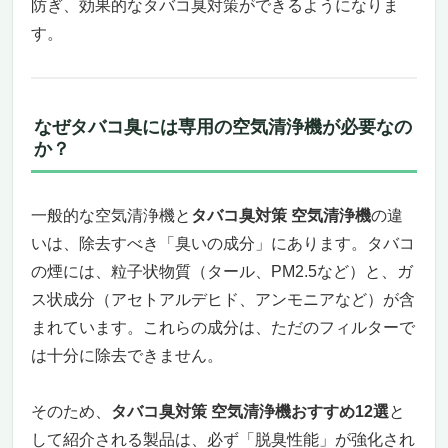
防ぎ、効果的なタバコ臭対策ができるようになりま
と賢さ
す。
花粉・ウイルス・PM2.5まで…家族の健康も
まるごと守れる
触って気づく、静かさと操作性のこだわり
この空気清浄機が特におすすめな人／逆に向
なぜタバコ臭には専用の空気清浄機が必要なの
いていない人
か？
スタイリッシュに空気を浄化、暮らしに溶け込
む一台「LG PuriCare AeroFurniture
一般的な空気清浄機と
タバコ臭対策 空気清浄機
の違
AS207PWU1」
いは、除去すべき「臭いの成分」にあります。タバコ
タバコ臭にさようなら。デザインも機能も妥
協しない空気清浄機
の煙には、粒子状物質（タール、PM2.5など）と、ガ
テーブル、ムードライト、ワイヤレス充電…
ス状成分（アセトアルデヒド、アンモニアなど）が含
まさか空気清浄機とは思わない
まれています。これらの成分は、ただのフィルターで
UVnano搭載で、見えない内部もクリーンに
は十分に除去できません。
こんな人におすすめ、こんな人には不向きか
も
そのため、
タバコ臭対策 空気清浄機おすすめ12選
と
タバコ臭を根本から分解！プラズマクラスター
して紹介される製品は、必ず「脱臭性能」が強化され
搭載の高性能空気清浄機「シャープ KC-S50-