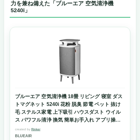
力を兼ね備えた「ブルーエア 空気清浄機
5240i」
ブルーエア 空気清浄機 18畳 リビング 寝室 ダス
トマグネット 5240i 花粉 脱臭 節電 ペット 抜け
毛 ステルス家電 上下吸引 ハウスダスト ウイル
ス パワフル清浄 換気 簡単お手入れ アプリ操作
グレー
created by
Rinker
BLUEAIR