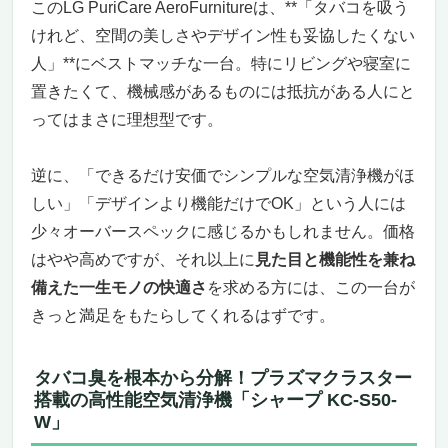
このLG PuriCare AeroFurnitureは、**「タバコを吸う
けれど、空間の美しさやデザイン性も妥協したくない
人」**にベストマッチな一台。特にリビングや寝室に
置きたくて、機械感があるものには抵抗がある人にと
ってはまさに理想型です。
逆に、「できるだけ安価でシンプルな空気清浄機がほ
しい」「デザインより機能だけでOK」という人には
少々オーバースペックに感じるかもしれません。価格
はやや高めですが、それ以上に
見た目と機能性を兼ね
備えた一生モノの快適さ
を求める方には、この一台が
きっと満足をもたらしてくれるはずです。
タバコ臭を根本から分解！プラズマクラスター
搭載の高性能空気清浄機「シャープ KC-S50-
W」