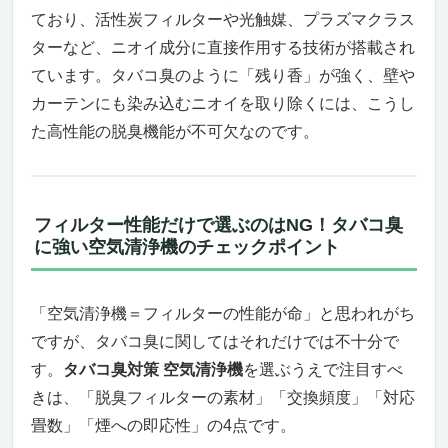
ており、活性炭フィルターや光触媒、プラズマクラス
W」
タバコのニオイも花粉も一掃。空気が変われ
ターなど、ニオイ成分に直接作用する技術が搭載され
ば、毎日が変わる。
ています。タバコ臭のように「残り香」が強く、壁や
加湿機能付きだから、乾燥する季節もこれ1
カーテンにも染み込むニオイを取り除くには、こうし
台で快適空間に。
た高性能の脱臭機能が不可欠なのです。
無駄のない設計。コンパクトでスタイリッシ
ュな外観も嬉しいポイント。
タバコ臭もペット臭も撃退！静音＆スマート対
応「Levoit 空気清浄機 Vital 100S」
フィルター性能だけで選ぶのはNG！タバコ臭
に強い空気清浄機のチェックポイント
タバコのニオイが染みついた部屋も、驚くほ
どクリーンに
深夜の静けさを邪魔しない、23dBの超静音
「空気清浄機＝フィルターの性能が命」と思われがち
設計
ですが、タバコ臭に関してはそれだけでは不十分で
タバコだけじゃない！ペット臭や生活臭にも
す。
タバコ臭対策 空気清浄機
を選ぶうえで注目すべ
強い多機能モデル
お手入れ簡単＆節電設計でランニングコスト
きは、「脱臭フィルターの素材」「交換頻度」「対応
も安心
畳数」「煙への即応性」の4点です。
こんな人にはおすすめ／逆にこんな人には微