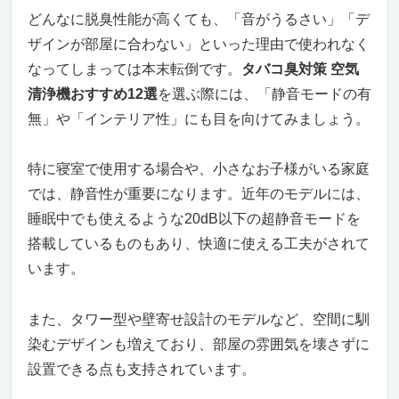
タバコ臭も空気のよどみも、Dysonで一掃。
どんなに脱臭性能が高くても、「音がうるさい」「デ
羽根なし×3役の最上位モデル
ザインが部屋に合わない」といった理由で使われなく
羽根がないから小さなお子様やペットがいる
家庭でも安心、安全、静か
なってしまっては本末転倒です。
タバコ臭対策 空気
洗濯物の部屋干し臭も、タバコ臭も「抑え
清浄機おすすめ12選
を選ぶ際には、「静音モードの有
て・乾かす」新しい生活家電
無」や「インテリア性」にも目を向けてみましょう。
スマホ連携で外出先からも操作可能！ハイテ
クで時短＆安心
特に寝室で使用する場合や、小さなお子様がいる家庭
この商品が特におすすめな人
では、静音性が重要になります。近年のモデルには、
逆にこの商品があまり向かない人
睡眠中でも使えるような20dB以下の超静音モードを
タバコ臭も花粉もこれ一台で解決！オールシー
搭載しているものもあり、快適に使える工夫がされて
ズン快適な空気を届ける「ブルーエア
ComfortPure 3-in-1 T20i」
います。
タバコ臭対策に特化した、ハイスペック空気
清浄機が欲しいならコレ一択！
また、タワー型や壁寄せ設計のモデルなど、空間に馴
スマート操作と北欧デザインが魅力。日常使
染むデザインも増えており、部屋の雰囲気を壊さずに
いを美しく、快適に。
設置できる点も支持されています。
静音性と省エネ性能も見逃せない。寝室にも