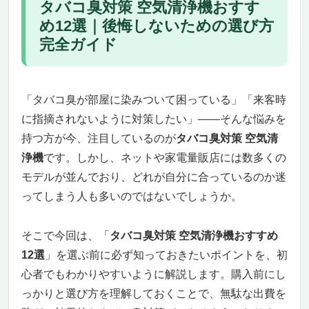
タバコ臭対策 空気清浄機おすす
タバコ臭対策 空気清浄機おすすめ12選
め12選｜後悔しないための選び方
タバコ臭も花粉も一気に除去！デザインと清浄
完全ガイド
力を兼ね備えた「ブルーエア 空気清浄機
5240i」
タバコ臭で悩んでいるリビングに“効く”一
台。ハイスペックな北欧家電が空気を変える
「タバコ臭が部屋に染みついて困っている」「来客時
空気清浄機っぽくない。インテリアとしての
に指摘されないように対策したい」——そんな悩みを
完成度も段違い
持つ方が今、注目しているのが
タバコ臭対策 空気清
高性能でもメンテナンスは超シンプル。スト
浄機
です。しかし、ネットや家電量販店には数多くの
レスフリーな空気管理
モデルが並んでおり、どれが自分に合っているのか迷
こんな人におすすめ、こんな人には不向きか
ってしまう人も多いのではないでしょうか。
も？
タバコ臭もウイルスもまるごと浄化！プラズマ
そこで今回は、「
タバコ臭対策 空気清浄機おすすめ
クラスターNEXT搭載「シャープ 空気清浄機
KI-SX70-W」
12選
」を選ぶ前に必ず知っておきたいポイントを、初
タバコ臭の悩み、シャープが根本から解決す
心者でもわかりやすいように解説します。購入前にし
る時代へ
っかりと選び方を理解しておくことで、無駄な出費を
空間全体を浄化するための、圧倒的な循環力