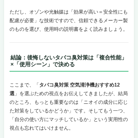
最適な環境を自動提案
このモデルがぴったりな人、そうでない人
ただし、オゾンや光触媒は「効果が高い＝安全性にも
【タバコ臭も花粉も強力除去】ダイキン 加湿
配慮が必要」な技術ですので、信頼できるメーカー製
空気清浄機 MCK505A-W｜“空気が変わる”実感
のものを選び、使用時の説明書をよく読みましょう。
を自宅で
タバコのニオイ、いつまで我慢しますか？
― ストリーマ＆加湿のダブル攻撃で空間リ
セット！
結論：後悔しないタバコ臭対策は「複合性能」
“浮遊”も“こびりつき”も逃がさない！ストリ
×「使用シーン」で決める
ーマとプラズマイオンのW浄化力
花粉99％除去！10年交換不要のHEPAフィル
ここまで、「
タバコ臭対策 空気清浄機おすすめ12
ターが頼もしすぎる
選
」を選ぶための視点をお伝えしてきましたが、結局
スリムでも大風量、静音設計。生活の邪魔に
ならない“ちょうどいい”サイズ感
のところ、もっとも重要なのは「ニオイの成分に応じ
タバコ臭、花粉、ペット臭…どれか一つでも
た対策をしているかどうか」です。そしてもう一つ、
気になるなら“買い”の一台
「自分の使い方にマッチしているか」という実用性の
臭いと乾燥をWブロック！加湿機能付きで年中
視点も忘れてはいけません。
使える「シャープ プラズマクラスター 加湿空