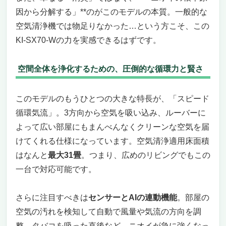
因から分解する」**のがこのモデルの本質。一般的な
空気清浄機では物足りなかった…という方こそ、この
KI-SX70-Wの力を実感できるはずです。
空間全体を浄化するための、圧倒的な循環力と賢さ
このモデルのもうひとつの大きな特長が、「スピード
循環気流」。3方向から空気を吸い込み、ルーバーに
よって広い部屋にもまんべんなくクリーンな空気を届
けてくれる仕様になっています。空気清浄適用床面積
はなんと
最大31畳
。つまり、広めのリビングでもこの
一台で対応可能です。
さらに注目すべきは
センサーとAIの連動機能
。部屋の
空気の汚れを検知して自動で風量や気流の方向を調
整。タバコを吸った直後など、ニオイが急に強くなっ