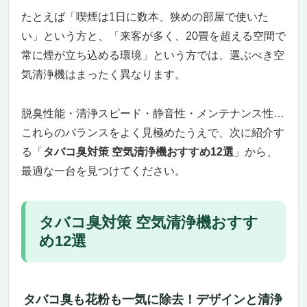
気清浄機 KC-35T7」
たとえば「喫煙は1日に数本、狭めの部屋で使いた
タバコ臭がスッと消える、静かな実力派空気
い」という方と、「来客が多く、20畳を超える空間で
清浄機
常に煙が立ち込める環境」という方では、選ぶべき空
加湿×空気清浄で冬も梅雨も大活躍
一人暮らしのリビングにも、寝室にもちょう
気清浄機はまったく異なります。
どいいサイズ感
この商品、どんな人におすすめ？
脱臭性能・清浄スピード・静音性・メンテナンス性…
これらのバランスをよく見極めたうえで、次に紹介す
る「
タバコ臭対策 空気清浄機おすすめ12選
」から、
最適な一台を見つけてください。
タバコ臭対策 空気清浄機おすす
め12選
タバコ臭も花粉も一気に除去！デザインと清浄