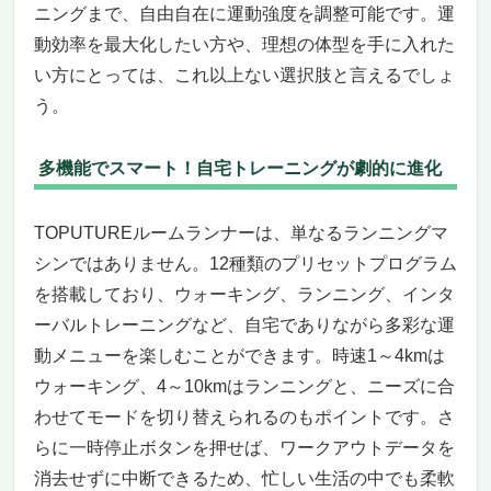
ニングまで、自由自在に運動強度を調整可能です。運
衝撃吸収で膝や足首を守る安心設計
動効率を最大化したい方や、理想の体型を手に入れた
こんな人におすすめ
い方にとっては、これ以上ない選択肢と言えるでしょ
逆に向かない人
今すぐ買わなきゃ損！圧倒的コスパで夜間ラ
う。
ンニングを手に入れる
夜間ランニングもOK！静音モーター搭載ラン
多機能でスマート！自宅トレーニングが劇的に進化
ニングマシンで自宅トレーニング革命
自宅で24時間フル活用！BARWINGルームラ
TOPUTUREルームランナーは、単なるランニングマ
ンナーの魅力
シンではありません。12種類のプリセットプログラム
多彩なプログラムで飽きずに続けられるトレ
を搭載しており、ウォーキング、ランニング、インタ
ーニング
静音設計＆高耐久で夜間でも安心してトレー
ーバルトレーニングなど、自宅でありながら多彩な運
ニング
動メニューを楽しむことができます。時速1～4kmは
自宅での本格トレーニングを可能にする高性
ウォーキング、4～10kmはランニングと、ニーズに合
能仕様
わせてモードを切り替えられるのもポイントです。さ
まとめ：今すぐ手に入れなければ損する一台
らに一時停止ボタンを押せば、ワークアウトデータを
夜間ランニングもOK！静音モーター搭載ラン
消去せずに中断できるため、忙しい生活の中でも柔軟
ニングマシンで快適トレーニング