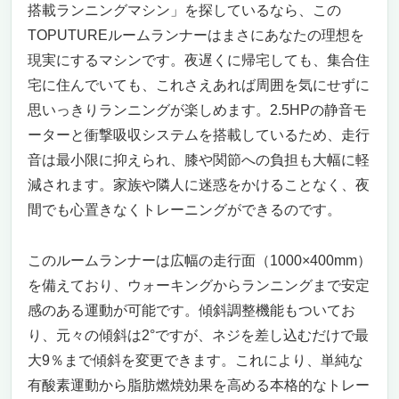
搭載ランニングマシン」を探しているなら、この
夜間ランニングもOK！静音モーター搭載ラン
TOPUTUREルームランナーはまさにあなたの理想を
ニングマシン – BARWING 家庭用ルームランナ
ー
現実にするマシンです。夜遅くに帰宅しても、集合住
静かに、でもパワフルに – 夜間ランニングも
宅に住んでいても、これさえあれば周囲を気にせずに
OK！静音モーター搭載ランニングマシンで
思いっきりランニングが楽しめます。2.5HPの静音モ
自宅があなたのジムに
ーターと衝撃吸収システムを搭載しているため、走行
コンパクトでスマート – 家庭用でもジム並み
音は最小限に抑えられ、膝や関節への負担も大幅に軽
の機能
減されます。家族や隣人に迷惑をかけることなく、夜
安全性と快適性も妥協なし
間でも心置きなくトレーニングができるのです。
筋力アップから脂肪燃焼まで – 買わなきゃ損
する理由
夜間ランニングもOK！静音モーター搭載ラン
このルームランナーは広幅の走行面（1000×400mm）
ニングマシン – YAGUD ルームランナー
を備えており、ウォーキングからランニングまで安定
静かで快適、夜でも自宅でガンガン走れる！
感のある運動が可能です。傾斜調整機能もついてお
効果的な運動管理 – LEDディスプレイとリモ
り、元々の傾斜は2°ですが、ネジを差し込むだけで最
コンで手軽に
大9％まで傾斜を変更できます。これにより、単純な
コンパクト設計と省スペース性でどこでも設
有酸素運動から脂肪燃焼効果を高める本格的なトレー
置可能