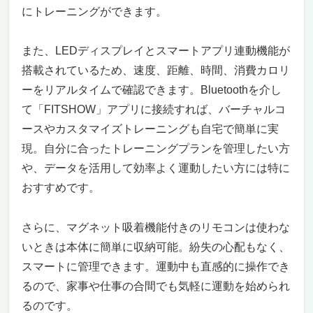
にトレーニングができます。
自宅でも夜でも思い切り走れる静音モーター
搭載ランニングマシン
プログラム機能と耐久性で筋力アップも夜間
また、LEDディスプレイとスマートアプリ連動機能が
運動もバッチリ
搭載されているため、速度、距離、時間、消費カロリ
安心と信頼の準業務用仕様
ーをリアルタイムで確認できます。Bluetoothを介し
ペルソナを意識した最適な選択
て「FITSHOW」アプリに接続すれば、バーチャルコ
今買わなきゃ損！圧倒的なコスパ
ースやカスタマイズトレーニングも自宅で簡単に実
実際の使用レビューも高評価
現。自分に合ったトレーニングプランを管理したい方
まとめ：夜間でも静かに、本格的に走るなら
や、データを活用して効率よく運動したい方には特に
これしかない
おすすめです。
夜間ランニングもOK！静音モーター搭載ラン
ニングマシン BARWING(バーウィング) ルーム
ランナー
さらに、マグネット吸着機能付きのリモコンは使わな
夜でも気兼ねなく走れる、静音モーター搭載
いときは本体に簡単に収納可能。紛失の心配もなく、
で快適トレーニング
スマートに管理できます。運動中も直感的に操作でき
多彩な3WAYモードで運動を自由自在に
るので、家事や仕事の合間でも気軽に運動を始められ
コンパクト＆収納しやすい設計
るのです。
安全性と使いやすさも徹底