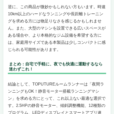
ペルソナ別おすすめポイントと注意点
逆に、この商品が微妙かもしれない方もいます。時速
静音性と快適性の両立で夜間ランニングも思
いのまま
10km以上のハードなランニングや長距離トレーニン
メディア連携とトレーニングログでモチベー
グを求める方には物足りなさを感じるかもしれませ
ション維持
ん。また、大型のマシンを設置できる広いスペースが
コンパクト設計で収納も簡単
ある場合や、より本格的なジム設備を希望する方に
今すぐ手に入れて夜間ランニングを楽しもう
は、家庭用サイズである本製品は少しコンパクトに感
夜間ランニングもOK！静音モーター搭載ラン
じられる可能性があります。
ニングマシン – Horizon TR5.0
自宅で静かに、確実に筋力アップ！夜間ラン
まとめ：自宅で手軽に、夜でも快適に運動するなら
ニングもOK！静音モーター搭載ランニング
迷わずこれ！
マシンで実現する最高の運動体験
バーチャルアプリで楽しみながら継続！夜間
でもモチベーションを維持
結論として、TOPUTUREルームランナーは「夜間ラ
信頼のメーカーと安心サポートで購入後も安
ンニングもOK！静音モーター搭載ランニングマシ
心
ン」を求める方にとって、これ以上ない最適な選択で
自宅でのトレーニングを最大限に活かすため
す。2.5HPの静音モーター、傾斜調整機能、12種類の
の設計
プログラム、LEDディスプレイとスマートアプリ連