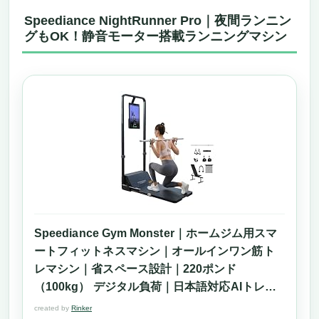
Speediance NightRunner Pro｜夜間ランニン
グもOK！静音モーター搭載ランニングマシン
Speediance Gym Monster｜ホームジム用スマ
ートフィットネスマシン｜オールインワン筋ト
レマシン｜省スペース設計｜220ポンド
（100kg） デジタル負荷｜日本語対応AIトレー
ニングプログラム｜家庭用トレーニングマシン
created by
Rinker