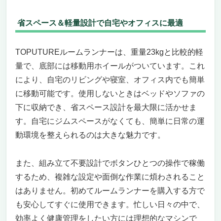
今すぐ手に入れるべき理由
省スペース＆軽量設計で自宅やオフィスに最適
夜間ランニングもOK！静音モーター搭載ラン
ニングマシンで自宅トレーニング革命
静かで快適、夜でも思いっきり走れる！
TOPUTUREルームランナーは、重量23kgと比較的軽
コンパクトでおしゃれ、設置も収納も自由自
量で、底部には移動用ホイールがついています。これ
在
により、自宅のリビングや寝室、オフィス内でも簡単
本格的トレーニングを家庭で実現
に移動可能です。使用しないときはベッドやソファの
組立不要で届いたその日からスタート
下に収納でき、省スペース設計を最大限に活かせま
自宅での筋力アップ・ダイエットに最適
す。自宅にジムスペースがなくても、簡単に日常の運
買わなきゃ損！自宅トレーニングの決定版
夜間ランニングもOK！静音モーター搭載ラン
動環境を整えられるのは大きな魅力です。
ニングマシンで自宅フィットネスを完全制覇
家庭で本格的にランニングと筋力アップを両
また、組み立て不要設計でボタンひとつの操作で稼働
立できる、静音モーター搭載ランニングマシ
するため、複雑な設定や面倒な作業に煩わされること
ン
はありません。初めてルームランナーを購入する方で
圧倒的な機能性で全身トレーニングを完全サ
も安心してすぐに使用できます。忙しい日々の中で、
ポート
効率よく健康管理をしたい方には理想的なマシンで
使いやすさと安全性を徹底追求