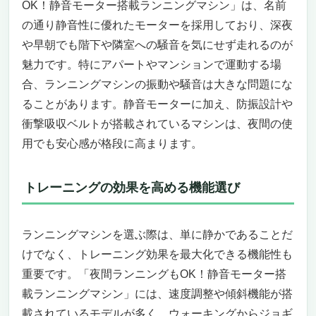
もOK！静音モーター搭載ランニングマシン
OK！静音モーター搭載ランニングマシン」は、名前
夜でも静かに、効率よく走れる！自宅での夜
の通り静音性に優れたモーターを採用しており、深夜
間ランニングに最適
や早朝でも階下や隣室への騒音を気にせず走れるのが
効率と安全性を追求した最先端設計
魅力です。特にアパートやマンションで運動する場
コンパクトかつ省スペースで置き場所も悩ま
合、ランニングマシンの振動や騒音は大きな問題にな
ない
ることがあります。静音モーターに加え、防振設計や
こんな方に特におすすめ
衝撃吸収ベルトが搭載されているマシンは、夜間の使
圧倒的な耐久性と安心サポート
用でも安心感が格段に高まります。
まとめ
COZYINN折りたたみ式トレッドミル 家庭用 2
イン1 ウォーキングパッド トレッドミル 耐荷
トレーニングの効果を高める機能選び
重300ポンド
自宅で静かに本格ランニング！夜間ランニン
グもOK！静音モーター搭載ランニングマシ
ランニングマシンを選ぶ際は、単に静かであることだ
ンの魅力
けでなく、トレーニング効果を最大化できる機能性も
家庭用でもジム並みの性能！耐荷重＆耐久性
重要です。「夜間ランニングもOK！静音モーター搭
で本格トレーニング
載ランニングマシン」には、速度調整や傾斜機能が搭
折りたたみ式だから、設置も収納もラクラク
載されているモデルが多く、ウォーキングからジョギ