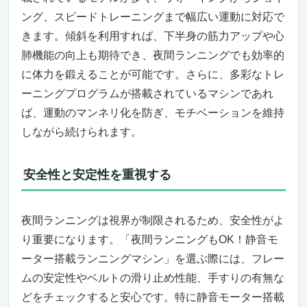
本気で体を変えたい人のための最強パートナ
ング、スピードトレーニングまで幅広い運動に対応で
ー
きます。傾斜を利用すれば、下半身の筋力アップや心
夜間ランニングもOK！静音モーター搭載ラン
肺機能の向上も期待でき、夜間ランニングでも効率的
ニングマシン – WalkingPad Z3 Hybrid
自宅で夜でも本格トレーニング！静音モータ
に体力を鍛えることが可能です。さらに、多彩なトレ
ー搭載で周囲に気を遣わないランニングマシ
ーニングプログラムが搭載されているマシンであれ
ン
ば、運動のマンネリ化を防ぎ、モチベーションを維持
世界唯一の折りたたみランニングマシンで省
しながら続けられます。
スペース＆高性能
こんな人におすすめ！ペルソナを意識した購
安全性と安定性を重視する
入ポイント
充実したサポートと安心の日本正規代理店2
年保証
夜間ランニングは視界が制限されるため、安全性がよ
夜間ランニングもOK！静音モーター搭載ラン
り重要になります。「夜間ランニングもOK！静音モ
ニングマシンで自宅フィットネスを極める
ーター搭載ランニングマシン」を選ぶ際には、フレー
静音設計×パワフルモーターでいつでも走れ
ムの安定性やベルトの滑り止め性能、手すりの有無な
る
広々走行面と多彩なプログラムで飽き知らず
どをチェックすると安心です。特に静音モーター搭載