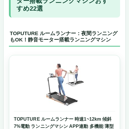
ター搭載ランニングマシンおす
強烈におすすめ！自宅で本格トレーニングを
すめ22選
手に入れる
YPOO ルームランナー 家庭用 MAX8km/h — 夜
間ランニングもOK！静音モーター搭載ランニ
ングマシン
TOPUTURE ルームランナー：夜間ランニング
もOK！静音モーター搭載ランニングマシン
静かでパワフル！夜間でも周囲を気にせずト
レーニング可能
コンパクト設計＆省スペースで設置もラクラ
ク
アプリ連動でトレーニング管理もスマートに
夜間の健康習慣を加速させる1台多役のマシ
ン
安心保証＆高評価で長く使える
今すぐ購入すべき理由
KingSmith WalkingPad X21 – 夜間ランニング
もOK！静音モーター搭載ランニングマシンで
自宅トレーニング革命
TOPUTURE ルームランナー 時速1~12km 傾斜
静音モーターと耐久性で夜間でも思い切り走
7%電動 ランニングマシン APP連動 多機能 薄型