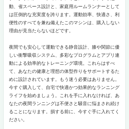
夜間ランニングもOK！静音モーター搭載ラン
動、省スペース設計と、家庭用ルームランナーとして
ニングマシン「Horizon Omega Z」で自宅フィ
は圧倒的な充実度を誇ります。運動効率、快適さ、利
ットネスを極める
便性のすべてを兼ね備えたこのマシンは、購入しない
夜でも静かに、圧倒的パフォーマンスで走れ
る自宅ランニングマシン
理由が見当たらないほどです。
ジムクオリティのスペックで本格ランニング
を自宅に
夜間でも安心して運動できる静音設計、膝や関節に優
心拍数連動プログラムで運動効率を最大化
しい衝撃吸収システム、多彩なプログラムとアプリ連
バーチャルアプリ「@ZONE」で飽きずに続
動による効率的なトレーニング環境。これらはすべ
けられる
て、あなたの健康と理想の体型作りをサポートするた
信頼のメーカーと安心サポート
めに設計されています。もう迷う必要はありません。
今すぐ購入して、自宅で快適かつ効果的なランニング
ライフを始めましょう。これを手に入れなければ、あ
なたの夜間ランニングは不便さと騒音に悩まされ続け
ることになります。損する前に、今すぐ手に入れてく
ださい。