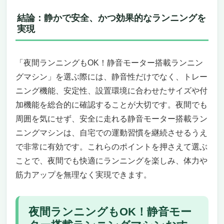
夜でも静かに、しっかり走れる！家庭用ラン
結論：静かで安全、かつ効果的なランニングを
ニングマシンの決定版
実現
広々設計でゆったり走行、男性も安心の耐荷
重
多彩なトレーニングプログラムと操作性
「夜間ランニングもOK！静音モーター搭載ランニン
自宅に最適なコンパクト収納＆移動も簡単
グマシン」を選ぶ際には、静音性だけでなく、トレー
音楽やアプリ連携でモチベーションアップ
ニング機能、安定性、設置環境に合わせたサイズや付
このランニングマシンが向いている人・向か
加機能を総合的に確認することが大切です。夜間でも
ない人
今すぐ手に入れなければ損！限定割引でお得
周囲を気にせず、安全に走れる静音モーター搭載ラン
夜間ランニングもOK！静音モーター搭載ラン
ニングマシンは、自宅での運動習慣を継続させるうえ
ニングマシンで自宅トレーニングを極める
で非常に有効です。これらのポイントを押さえて選ぶ
静音設計でいつでも夜間ランニングが可能！
ことで、夜間でも快適にランニングを楽しみ、体力や
家庭用でジムレベルのトレーニング体験
筋力アップを無理なく実現できます。
家庭用なのにジム品質！便利機能満載で運動
が続く
夜間でも快適！家庭用静音マシンで継続力ア
夜間ランニングもOK！静音モー
ップ