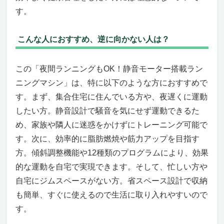
す。
圧倒的コスパと購入のタイミング
こんなニーズのある人にオススメ
今すぐ手に入れるべき理由
こんな人におすすめ、逆に向かない人は？
夜間ランニングもOK！静音モーター搭載ラン
ニングマシン – WalkingPad Z3 Hybrid
この「夜間ランニングもOK！静音モーター搭載ラン
静かでパワフル、夜でも気兼ねなく走れる家
ニングマシン」は、特に以下のような方におすすめで
庭用ランニングマシン
す。まず、集合住宅に住んでいる方や、夜遅くに運動
世界累計販売250万台、信頼の家庭用ランニ
したい方。静音設計で騒音を気にせず運動できるた
ングマシン
め、家族や隣人に迷惑をかけずにトレーニング可能で
アプリ連動で毎日のトレーニングを見える化
静音性能と衝撃吸収で夜でも安心
す。次に、効率的に脂肪燃焼や筋力アップを目指す
筋力アップも脂肪燃焼も、家で一台で完結
方。傾斜調整機能や12種類のプログラムにより、効果
信頼の日本正規代理店・2年保証で安心
的な運動を自宅で実現できます。そして、忙しい方や
夜間ランニングもOK！静音モーター搭載ラン
自宅にジムスペースがない方。省スペース設計で収納
ニングマシン — Reebok JET300+で自宅ラン
も簡単、すぐに使えるので生活に取り入れやすいので
ニング革命
す。
自宅でジム並みのトレーニング体験を実現