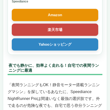
｜筋トレマシーン トレーニングマシンランキン
Speediance
グ上位｜トレーニングマシン 家庭用｜きんとれ
マシン｜チェストプレス搭載 (Works Plus)
Amazon
楽天市場
Yahooショッピング
夜でも静かに、効率よく走れる！自宅での夜間ラン
ニングに最適
「夜間ランニングもOK！静音モーター搭載ランニン
グマシン」を探しているあなたに、Speediance
NightRunner Proは間違いなく最強の選択肢です。外
で走るのが危険な夜でも、自宅で思う存分ランニング