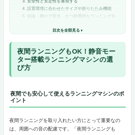
安全性と安定性を重視する
設置環境に合わせたサイズや折りたたみ機能
結論：静かで安全、かつ効果的なランニングを
実現
目次を全部見る
夜間ランニングもOK！静音モーター搭載ランニ
ングマシンおすすめ22選
TOPUTURE ルームランナー：夜間ランニング
夜間ランニングもOK！静音モー
もOK！静音モーター搭載ランニングマシン
ター搭載ランニングマシンの選
自宅でジム並みの運動を実現！静音設計で夜
び方
間でも快適ランニング
多機能でスマート！自宅トレーニングが劇的
に進化
省スペース＆軽量設計で自宅やオフィスに最
夜間でも安心して使えるランニングマシンのポ
適
イント
こんな人におすすめ、逆に向かない人は？
まとめ：自宅で手軽に、夜でも快適に運動す
夜間ランニングを取り入れたい方にとって重要なの
るなら迷わずこれ！
は、周囲への音の配慮です。「夜間ランニングも
Speediance NightRunner Pro｜夜間ランニング