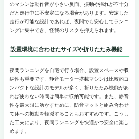
のトレーニング
のマシンは動作音が小さい反面、振動や揺れが不十分
夜でも安心！静音設計と衝撃吸収で周囲を気
だと走行中に不安定になる場合があります。安定した
にせず走れる
走行が可能な設計であれば、夜間でも安心してランニ
タッチパネル＆手元スイッチで直感操作
ングに集中でき、怪我のリスクを抑えられます。
折りたたみで省スペース、移動もラクラク
自宅でジム級のトレーニングを独り占め
設置環境に合わせたサイズや折りたたみ機能
今すぐ手に入れるべき理由
夜間ランニングもOK！静音モーター搭載ラン
ニングマシンで快適トレーニング
夜間ランニングを自宅で行う場合、設置スペースや収
自宅で昼夜問わず全力ランニング
納性も重要です。静音モーター搭載マシンは比較的コ
静音×高出力モーターで深夜でも安心
ンパクトな設計のモデルが多く、折りたたみ機能があ
傾斜機能で負荷を自由自在に
5層構造ベルトで足腰を守る
れば使わない時間は簡単に収納可能です。また、静音
スマート機能でデータ管理も完璧
性を最大限に活かすために、防音マットと組み合わせ
自宅で最高のランニング体験を手に入れるチ
て床への振動を軽減することもおすすめです。こうし
ャンス
た工夫により、夜間ランニングを快適かつ安全に楽し
夜間ランニングもOK！静音モーター搭載ラン
めます。
ニングマシン — Reebok JET100+ BK (BT)