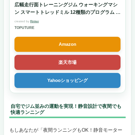
れる
広幅走行面トレーニングジム ウォーキングマシ
自宅での筋力アップと有酸素運動を両立でき
ン スマートトレッドミル 12種類のプログラム 省
る万能マシン
スペース 静音 組立簡単 収納便利 自宅用 オフィ
created by
Rinker
折りたたみ＆組み立て不要で省スペース設置
ス用 男女兼用 (銀)
TOPUTURE
が可能
静音性と安全性を両立した安心設計
Amazon
まとめ – 今すぐ買わなきゃ損する理由
夜間ランニングもOK！静音モーター搭載ラン
楽天市場
ニングマシンで自宅フィットネス革命
自宅で夜間ランニングを楽しむならこれ一
択！
Yahooショッピング
専用アプリで運動効果を最大化
衝撃吸収で膝・関節に優しい設計
コンパクトで組立不要！収納もラクラク
自宅でジム並みの運動を実現！静音設計で夜間でも
リモコン操作＆大画面ディスプレイで快適管
快適ランニング
理
耐久性と安心サポートで長く使える
もしあなたが「夜間ランニングもOK！静音モーター
今すぐ購入する理由